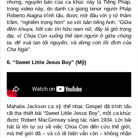
nhưng, nguyên bản của ca khúc này là Tiếng Pháp,
trong video này, do danh ca giọng tenor người Pháp
Roberto Alagna trình tấu, được mở đầu với ý tứ thâm
trầm, “nghiêm trọng hơn” so với bản tiếng Anh:
“Giữa
đêm khuya, hỡi các tín hữu nam nữ, đây là giờ trọng
đại, vì Chúa Con xuống thế làm người ở giữa chúng
ta, để xoá tan tội nguyên, và dừng cơn lôi đình của
Cha Ngài”.
6. “Sweet Little Jesus Boy” (Mỹ)
Mahalia Jackson ca sỹ thể nhạc Gospel đã trình tấu
rất tha thiết bài “Sweet Little Jesus Boy”, một ca khúc
được Robert MacGimsey sáng tác năm 1934. Lời bài
hát là lời tự sự về việc Chúa Con đến cứu thế giới,
mà thế giới đã – và có lẽ hiện vẫn còn – không nhận