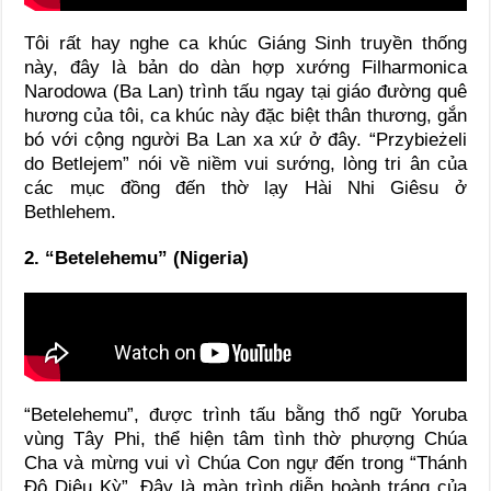
Tôi rất hay nghe ca khúc Giáng Sinh truyền thống
này, đây là bản do dàn hợp xướng Filharmonica
Narodowa (Ba Lan) trình tấu ngay tại giáo đường quê
hương của tôi, ca khúc này đặc biệt thân thương, gắn
bó với cộng người Ba Lan xa xứ ở đây. “Przybieżeli
do Betlejem” nói về niềm vui sướng, lòng tri ân của
các mục đồng đến thờ lạy Hài Nhi Giêsu ở
Bethlehem.
2. “Betelehemu” (Nigeria)
“Betelehemu”, được trình tấu bằng thổ ngữ Yoruba
vùng Tây Phi, thể hiện tâm tình thờ phượng Chúa
Cha và mừng vui vì Chúa Con ngự đến trong “Thánh
Đô Diệu Kỳ”. Đây là màn trình diễn hoành tráng của