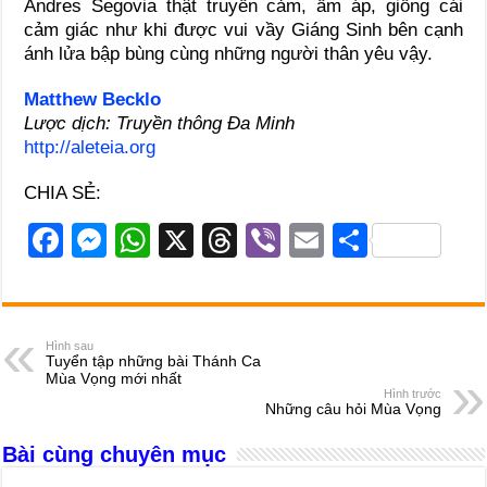
Andres Segovia thật truyền cảm, ấm áp, giống cái
cảm giác như khi được vui vầy Giáng Sinh bên cạnh
ánh lửa bập bùng cùng những người thân yêu vậy.
Matthew Becklo
Lược dịch: Truyền thông Đa Minh
http://aleteia.org
CHIA SẺ:
F
M
W
X
T
Vi
E
S
a
e
h
hr
b
m
h
c
ss
at
e
er
ail
ar
e
e
s
a
e
Hình sau
Tuyển tập những bài Thánh Ca
b
n
A
d
Mùa Vọng mới nhất
Hình trước
o
g
p
s
Những câu hỏi Mùa Vọng
o
er
p
Bài cùng chuyên mục
k