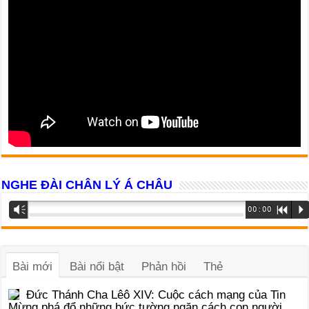
NGHE ĐÀI CHÂN LÝ Á CHÂU
Trình
Vm
00:00
R
P
phát
âm
thanh
Bài mới
Bài nổi bật
Phản hồi
Thẻ
Đức Thánh Cha Lêô XIV: Cuộc cách mạng của Tin
Mừng phá đổ những bức tường ngăn cách con người