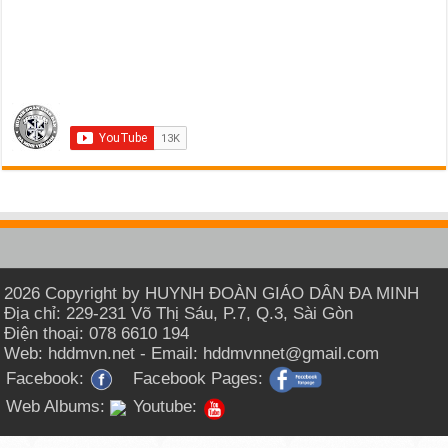
2026 Copyright by HUYNH ĐOÀN GIÁO DÂN ĐA MINH
Địa chỉ: 229-231 Võ Thị Sáu, P.7, Q.3, Sài Gòn
Điện thoại: 078 6610 194
Web: hddmvn.net - Email: hddmvnnet@gmail.com
Facebook:
Facebook Pages:
Web Albums:
Youtube: