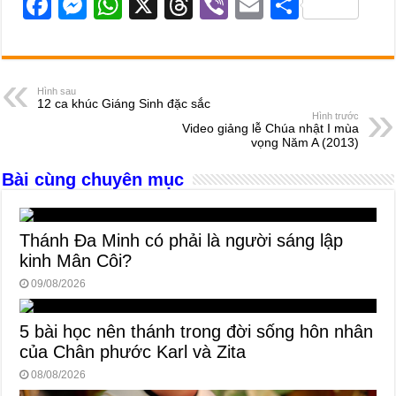
F
M
W
X
T
Vi
E
S
a
e
h
hr
b
m
h
c
ss
at
e
er
ail
ar
e
e
s
a
e
Hình sau
12 ca khúc Giáng Sinh đặc sắc
b
n
A
d
Hình trước
Video giảng lễ Chúa nhật I mùa
o
g
p
s
vọng Năm A (2013)
o
er
p
Bài cùng chuyên mục
k
Thánh Đa Minh có phải là người sáng lập
kinh Mân Côi?
09/08/2026
5 bài học nên thánh trong đời sống hôn nhân
của Chân phước Karl và Zita
08/08/2026