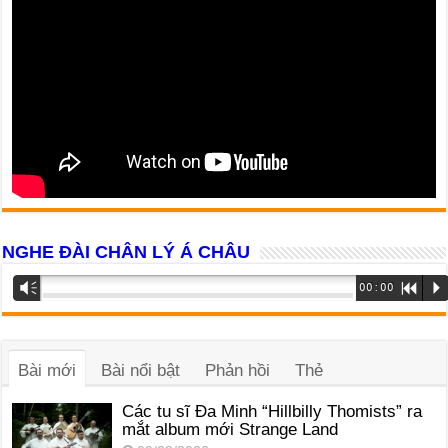
NGHE ĐÀI CHÂN LÝ Á CHÂU
Trình
Vm
00:00
R
P
phát
âm
thanh
Bài mới
Bài nổi bật
Phản hồi
Thẻ
Các tu sĩ Đa Minh “Hillbilly Thomists” ra
mắt album mới Strange Land