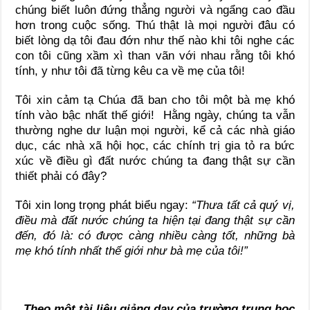
chúng biết luôn đứng thẳng người và ngẩng cao đầu
hơn trong cuộc sống. Thú thật là mọi người đâu có
biết lòng dạ tôi đau đớn như thế nào khi tôi nghe các
con tôi cũng xầm xì than vãn với nhau rằng tôi khó
tính, y như tôi đã từng kêu ca về mẹ của tôi!
Tôi xin cảm tạ Chúa đã ban cho tôi một bà mẹ khó
tính vào bậc nhất thế giới! Hằng ngày, chúng ta vẫn
thường nghe dư luận mọi người, kể cả các nhà giáo
dục, các nhà xã hội học, các chính trị gia tỏ ra bức
xúc về điều gì đất nước chúng ta đang thật sự cần
thiết phải có đây?
Tôi xin long trọng phát biểu ngay:
“Thưa tất cả quý vị,
điều mà đất nước chúng ta hiện tại đang thật sự cần
đến, đó là: có được càng nhiều càng tốt, những bà
mẹ khó tính nhất thế giới như bà mẹ của tôi!”
Theo một tài liệu giảng dạy của trường trung học