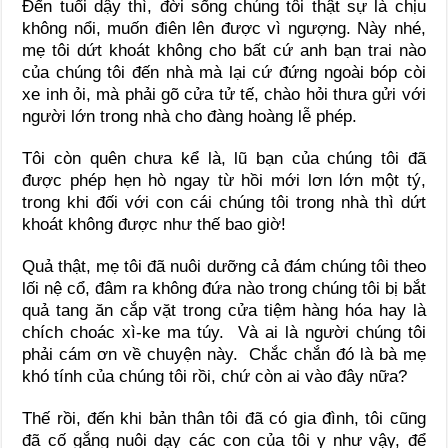
Đến tuổi dậy thì, đời sống chúng tôi thật sự là chịu
không nổi, muốn điên lên được vì ngượng. Này nhé,
mẹ tôi dứt khoát không cho bất cứ anh bạn trai nào
của chúng tôi đến nhà mà lại cứ đứng ngoài bóp còi
xe inh ỏi, mà phải gõ cửa tử tế, chào hỏi thưa gửi với
người lớn trong nhà cho đàng hoàng lễ phép.
Tôi còn quên chưa kể là, lũ bạn của chúng tôi đã
được phép hẹn hò ngay từ hồi mới lơn lớn một tý,
trong khi đối với con cái chúng tôi trong nhà thì dứt
khoát không được như thế bao giờ!
Quả thật, mẹ tôi đã nuôi dưỡng cả đám chúng tôi theo
lối nệ cổ, đâm ra không đứa nào trong chúng tôi bị bắt
quả tang ăn cắp vặt trong cửa tiệm hàng hóa hay là
chích choác xì-ke ma túy. Và ai là người chúng tôi
phải cám ơn về chuyện này. Chắc chắn đó là bà mẹ
khó tính của chúng tôi rồi, chứ còn ai vào đây nữa?
Thế rồi, đến khi bản thân tôi đã có gia đình, tôi cũng
đã cố gắng nuôi dạy các con của tôi y như vậy, để