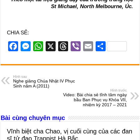
St Michael, North Melbourne, Úc.
CHIA SẺ:
F
M
W
X
T
Vi
E
S
a
e
h
hr
b
m
h
c
ss
at
e
er
ail
ar
e
e
s
a
e
Hình sau
Nghe giảng Chúa Nhật IV Phục
b
n
A
d
Sinh năm A (2011)
Hình trước
o
g
p
s
Video: Bài chia sẻ tĩnh tâm ngày
bầu Ban Phục vụ Khóa VII,
o
er
p
nhiệm kỳ 2017 – 2021
k
Bài cùng chuyên mục
Vĩnh biệt cha Chao, vị cuối cùng của các đan
sĩ tử đạo Trappist Hà Bắc