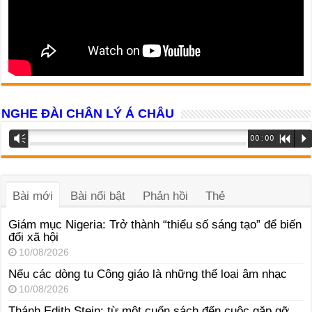
NGHE ĐÀI CHÂN LÝ Á CHÂU
Trình
Vm
00:00
R
P
phát
âm
thanh
Bài mới
Bài nổi bật
Phản hồi
Thẻ
Giám mục Nigeria: Trở thành “thiểu số sáng tạo” để biến
đổi xã hội
10/08/2026
Nếu các dòng tu Công giáo là những thể loại âm nhạc
10/08/2026
Thánh Edith Stein: từ một cuốn sách đến cuộc gặp gỡ