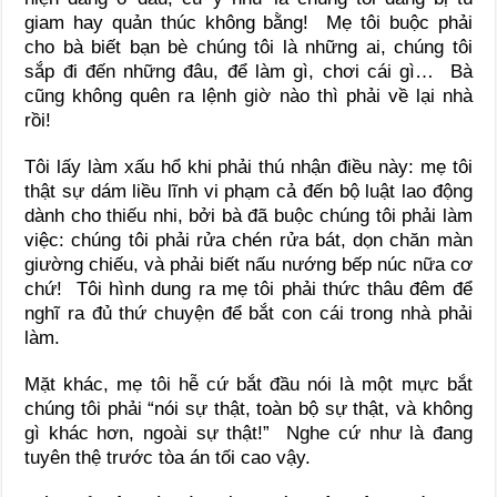
giam hay quản thúc không bằng! Mẹ tôi buộc phải
cho bà biết bạn bè chúng tôi là những ai, chúng tôi
sắp đi đến những đâu, để làm gì, chơi cái gì… Bà
cũng không quên ra lệnh giờ nào thì phải về lại nhà
rồi!
Tôi lấy làm xấu hổ khi phải thú nhận điều này: mẹ tôi
thật sự dám liều lĩnh vi phạm cả đến bộ luật lao động
dành cho thiếu nhi, bởi bà đã buộc chúng tôi phải làm
việc: chúng tôi phải rửa chén rửa bát, dọn chăn màn
giường chiếu, và phải biết nấu nướng bếp núc nữa cơ
chứ! Tôi hình dung ra mẹ tôi phải thức thâu đêm để
nghĩ ra đủ thứ chuyện để bắt con cái trong nhà phải
làm.
Mặt khác, mẹ tôi hễ cứ bắt đầu nói là một mực bắt
chúng tôi phải “nói sự thật, toàn bộ sự thật, và không
gì khác hơn, ngoài sự thật!” Nghe cứ như là đang
tuyên thệ trước tòa án tối cao vậy.