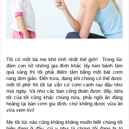
Tôi có một bà mẹ khó tính nhất thế giới! Trong lúc
đám con nít những gia đình khác lấy kẹo bánh làm
quà sáng thì tôi phải điểm tâm bằng một bát cơm
rang đơn giản. Đến trưa, đang khi chúng có thể được
một tô phở thì tôi lại vẫn cứ cơm canh rau đậu như
mọi ngày. Và như các bạn cũng đoán được đấy, bữa
tối của tôi cũng khác chúng nữa, phải ngồi ăn đàng
hoàng tại bàn cơm gia đình, chứ không được vừa ăn
vừa xem tivi!
Mẹ tôi lúc nào cũng khăng khăng muốn biết chúng tôi
hiện đang ở đâu, cứ y như là chúng tôi đang bị tù