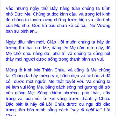
Vào những ngày thứ Bảy hàng tuần chúng ta kính
nhớ Đức Mẹ. Chúng ta đọc kinh cầu, và trong lời kinh
đó chúng ta tuyên xưng những tước hiệu và căn tính
của Mẹ như: Đức Bà bầu chữa kẻ có tội, Nữ Vương
ban sự binh an…
Ngày đầu năm mới, Giáo Hội muốn chúng ta hãy tin
tưởng tín thác nơi Mẹ, dâng lên Mẹ năm mới này, để
Mẹ chở che, nâng đỡ, phù trì và chúng ta cùng hết
thảy mọi người được sống trong thanh bình an vui.
Mừng lễ kính Mẹ Thiên Chúa, và cũng là Mẹ chúng
ta. Chúng ta hãy mừng vui, hãnh diện và tự hào vì đã
có được một người Mẹ thật tuyệt vời. Và chúng ta
sẽ làm vui lòng Mẹ, bằng cách sống noi gương để trở
nên giống Mẹ: Sống khiêm nhường, phó thác, cậy
trông và luôn nói lời xin vâng trước thánh ý Chúa.
Đặc biệt là hãy để Lời Chúa được cư ngụ dồi dào
trong tâm hồn mình bằng cách
“suy đi nghĩ lại”
Lời
Chúa.