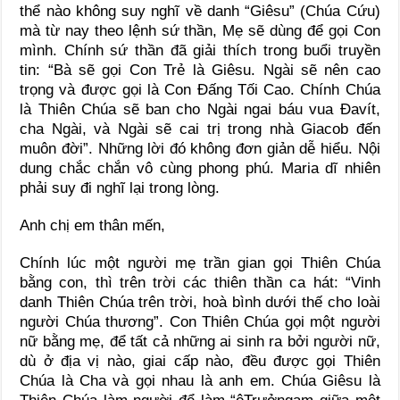
thể nào không suy nghĩ về danh “Giêsu” (Chúa Cứu)
mà từ nay theo lệnh sứ thần, Mẹ sẽ dùng để gọi Con
mình. Chính sứ thần đã giải thích trong buổi truyền
tin: “Bà sẽ gọi Con Trẻ là Giêsu. Ngài sẽ nên cao
trọng và được gọi là Con Đấng Tối Cao. Chính Chúa
là Thiên Chúa sẽ ban cho Ngài ngai báu vua Đavít,
cha Ngài, và Ngài sẽ cai trị trong nhà Giacob đến
muôn đời”. Những lời đó không đơn giản dễ hiểu. Nội
dung chắc chắn vô cùng phong phú. Maria dĩ nhiên
phải suy đi nghĩ lại trong lòng.
Anh chị em thân mến,
Chính lúc một người mẹ trần gian gọi Thiên Chúa
bằng con, thì trên trời các thiên thần ca hát: “Vinh
danh Thiên Chúa trên trời, hoà bình dưới thế cho loài
người Chúa thương”. Con Thiên Chúa gọi một người
nữ bằng mẹ, để tất cả những ai sinh ra bởi người nữ,
dù ở địa vị nào, giai cấp nào, đều được gọi Thiên
Chúa là Cha và gọi nhau là anh em. Chúa Giêsu là