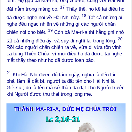
lem. Họ gặp bà Ma-ri-a, ông Giu-se, cùng với Hài Nhi
17
đặt nằm trong máng cỏ.
Thấy thế, họ kể lại điều họ
18
đã được nghe nói về Hài Nhi này.
Tất cả những ai
nghe đều ngạc nhiên về những gì các người chăn
19
chiên nói cho biết.
Còn bà Ma-ri-a thì hằng ghi nhớ
20
tất cả những điều ấy, và suy đi nghĩ lại trong lòng.
Rồi các người chăn chiên ra về, vừa đi vừa tôn vinh
ca tụng Thiên Chúa, vì mọi điều họ đã được tai nghe
mắt thấy theo như họ đã được loan báo.
21
Khi Hài Nhi được đủ tám ngày, nghĩa là đến lúc
phải làm lễ cắt bì, người ta đặt tên cho Hài Nhi là
Giê-su ; đó là tên mà sứ thần đã đặt cho Người trước
khi Người được thụ thai trong lòng mẹ.