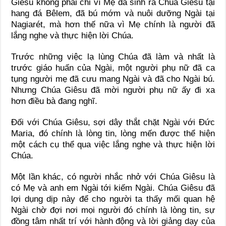
Giêsu không phải chỉ vì Mẹ đã sinh ra Chúa Giêsu tại
hang đá Bêlem, đã bú mớm và nuôi dưỡng Ngài tại
Nagiarét, mà hơn thế nữa vì Mẹ chính là người đã
lắng nghe và thực hiện lời Chúa.
Trước những việc lạ lùng Chúa đã làm và nhất là
trước giáo huấn của Ngài, một người phụ nữ đã ca
tụng người mẹ đã cưu mang Ngài và đã cho Ngài bú.
Nhưng Chúa Giêsu đã mời người phụ nữ ấy đi xa
hơn điều bà đang nghĩ.
Đối với Chúa Giêsu, sợi dây thắt chặt Ngài với Đức
Maria, đó chính là lòng tin, lòng mến được thể hiện
một cách cụ thể qua việc lắng nghe và thực hiện lời
Chúa.
Một lần khác, có người nhắc nhở với Chúa Giêsu là
có Mẹ và anh em Ngài tới kiếm Ngài. Chúa Giêsu đã
lợi dụng dịp này để cho người ta thấy mối quan hệ
Ngài chờ đợi nơi mọi người đó chính là lòng tin, sự
đồng tâm nhất trí với hành động và lời giảng dạy của