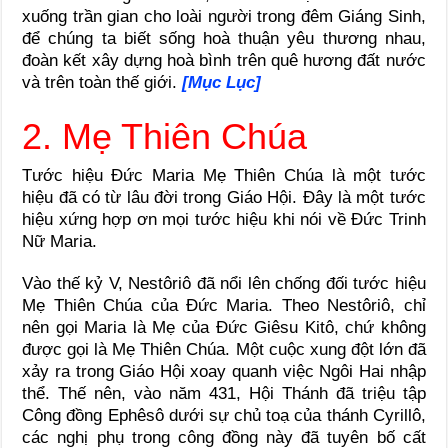
xuống trần gian cho loài người trong đêm Giáng Sinh,
để chúng ta biết sống hoà thuận yêu thương nhau,
đoàn kết xây dựng hoà bình trên quê hương đất nước
và trên toàn thế giới.
[Mục Lục]
2. Mẹ Thiên Chúa
Tước hiệu Đức Maria Mẹ Thiên Chúa là một tước
hiệu đã có từ lâu đời trong Giáo Hội. Đây là một tước
hiệu xứng hợp ơn mọi tước hiệu khi nói về Đức Trinh
Nữ Maria.
Vào thế kỷ V, Nestôriô đã nổi lên chống đối tước hiệu
Mẹ Thiên Chúa của Đức Maria. Theo Nestôriô, chỉ
nên gọi Maria là Mẹ của Đức Giêsu Kitô, chứ không
được gọi là Mẹ Thiên Chúa. Một cuộc xung đột lớn đã
xảy ra trong Giáo Hội xoay quanh việc Ngôi Hai nhập
thể. Thế nên, vào năm 431, Hội Thánh đã triệu tập
Công đồng Ephêsô dưới sự chủ toạ của thánh Cyrillô,
các nghị phụ trong công đồng này đã tuyên bố cất