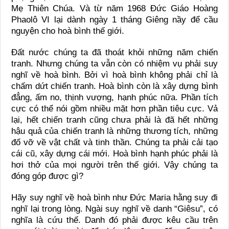
Mẹ Thiên Chúa. Và từ năm 1968 Đức Giáo Hoàng
Phaolô VI lại dành ngày 1 tháng Giêng nầy để cầu
nguyện cho hoà bình thế giới.
Đất nước chúng ta đã thoát khỏi những năm chiến
tranh. Nhưng chúng ta vẫn còn có nhiệm vụ phải suy
nghĩ về hoà bình. Bởi vì hoà bình không phải chỉ là
chấm dứt chiến tranh. Hoà bình còn là xây dựng bình
đẳng, ấm no, thịnh vượng, hạnh phúc nữa. Phần tích
cực có thể nói gồm nhiều mặt hơn phần tiêu cực. Vả
lại, hết chiến tranh cũng chưa phải là đã hết những
hậu quả của chiến tranh là những thương tích, những
đổ vỡ về vật chất và tinh thần. Chúng ta phải cải tạo
cái cũ, xây dựng cái mới. Hoà bình hạnh phúc phải là
hơi thở của mọi người trên thế giới. Vậy chúng ta
đóng góp được gì?
Hãy suy nghĩ về hoà bình như Đức Maria hằng suy đi
nghĩ lại trong lòng. Ngài suy nghĩ về danh “Giêsu”, có
nghĩa là cứu thế. Danh đó phải được kêu cầu trên