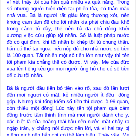
vì xét thấy tội của hắn quá nhiều và quá nặng. Trong
số những người hiện diện tại phiên tòa, có thân mẫu
nhà vua. Bà là người rất giàu lòng thương xót, nên
không cam tâm để cho tội nhân kia phải chịu đau khổ
trong cảnh tù đày, thế nên bà đã chủ đông khởi
xương việc cứu giúp tội nhân. Số là luật pháp nước
đó có qui định, khi tội nhân bị khép tội tù chung thân,
hắn có thể tại ngoại nếu nộp đủ cho nhà nước số tiền
là 100 quan. Tất nhiên một số tiên lớn như vậy thì tên
tôi phạm kia chẳng thể có được. Vì vậy, Mẹ của đức
vua lên tiếng kêu gọi mọi người ủng hộ cho có số tiền
để cứu tội nhân.
Bà là người đầu tiên bỏ tiền vào rổ, sau đó lần lượt
đến mọi ngươi có mặt, kẻ nhiều người ít đều đóng
góp. Nhưng khi tổng kiểm số tiền thì được là 99 quan,
còn thiếu một đồng! Lúc này tên tội phạm quá cảm
động trước tấm thịnh tình mà mọi người dành cho y,
đặc biệt là của hoàng thái hậu nên nước mắt chảy ra
ngập tràn, y chẳng nói được nên lời, và vì hai tay bị
xiềng xích nên hắn chỉ có thể làm hiệu. Thấy vậy, Mẹ