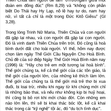
Thiên Chúa làm người để làm “ôTrưởngam giữa một
đoàn em đông đúc” (Rm 8,29) và “không còn phân
biệt Do Thái hay Hy Lạp, nô lệ hay tự do, nam hay
nữ, vì tất cả chỉ là một trong Đức Kitô Giêsu” (Gl
3,28).
Trong lòng Trinh Nữ Maria, Thiên Chúa và con người
đã gặp lại nhau, và con người đã gặp lại con người.
Đó là vinh danh Thiên Chúa trên trời. Đó cũng là hoà
bình dưới đất cho loài người. Vì thế, hôm nay được
chọn làm ngày Thế Giới Cầu Nguyện Cho Hoà Bình.
Chủ đề của sứ điệp Ngày Thế Giới Hoà Bình năm nay
(1996) là: “Hãy cho trẻ em một tương lai hoà bình”.
Thế giới chúng ta, kể cả thế giới của các tôn giáo, là
thế giới của người lớn, của những kẻ thích làm lớn.
Thế giới của chúng ta là thế giới mà trẻ thơ bị xua
đuổi, bị loại trừ, nhiều khi ngay từ khi chúng mới chỉ
là những bào thai, và nếu như không kịp bị huỷ hoại,
thì cũng bị bỏ rơi khi mới chào đời. Còn những em
nào lớn lên, thì sẽ bị khai thác bóc lột, kể cả khai
thác trong cái “kỹ nghệ” tội ác, đó “du lịch tình dục”.