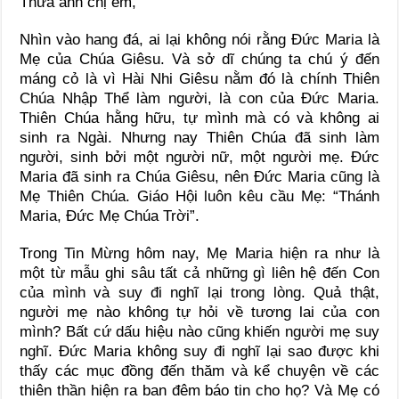
Thưa anh chị em,
Nhìn vào hang đá, ai lại không nói rằng Đức Maria là
Mẹ của Chúa Giêsu. Và sở dĩ chúng ta chú ý đến
máng cỏ là vì Hài Nhi Giêsu nằm đó là chính Thiên
Chúa Nhập Thể làm người, là con của Đức Maria.
Thiên Chúa hằng hữu, tự mình mà có và không ai
sinh ra Ngài. Nhưng nay Thiên Chúa đã sinh làm
người, sinh bởi một người nữ, một người mẹ. Đức
Maria đã sinh ra Chúa Giêsu, nên Đức Maria cũng là
Mẹ Thiên Chúa. Giáo Hội luôn kêu cầu Mẹ: “Thánh
Maria, Đức Mẹ Chúa Trời”.
Trong Tin Mừng hôm nay, Mẹ Maria hiện ra như là
một từ mẫu ghi sâu tất cả những gì liên hệ đến Con
của mình và suy đi nghĩ lại trong lòng. Quả thật,
người mẹ nào không tự hỏi về tương lai của con
mình? Bất cứ dấu hiệu nào cũng khiến người mẹ suy
nghĩ. Đức Maria không suy đi nghĩ lại sao được khi
thấy các mục đồng đến thăm và kể chuyện về các
thiên thần hiện ra ban đêm báo tin cho họ? Và Mẹ có