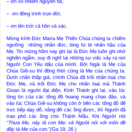
– ơn vô nhiễm nguyên tội,
– ơn đồng trinh trọn đời,
– ơn lên trời cả hồn và xác.
Mừng kính Đức Maria Mẹ Thiên Chúa chúng ta chiêm
ngưỡng những nhân đức, lòng từ bi nhân hậu của
Mẹ. Tin mừng hôm nay ghi lại là Đức Mẹ luôn ghi nhớ
nghiền ngẫm, suy đi nghĩ lại những sự việc xảy ra nơi
Người Con Yêu dấu của mình. Bởi Ngài là Mẹ của
Chúa Giê-su thì đồng thời cũng là Mẹ của chúng ta.
Dưới chân thâp giá, chính Chúa đã trối nhân loại cho
Đức Mẹ, và trối Đức Mẹ cho nhân loại mà Thánh
Gioan là người đại diện. Kinh Thánh ghi lại, vào lúc
lòng tin của các tông đồ hoang mang chao đảo, và
vào lúc Chúa Giê-su không còn ở bên các tông đồ để
trực tiếp dạy dỗ, nâng đỡ các ông được, thì Người đã
trao phó các ông cho Thánh Mẫu. Khi Người nói
“Thưa Mẹ, này là con Mẹ; và Người nói với môn đệ
đây là Mẹ của con.”(
Ga 19, 26 )