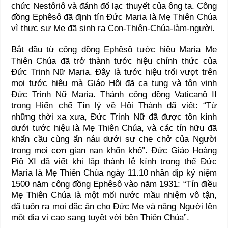
chức Nestôriô và đánh đổ lạc thuyết của ông ta. Công
đồng Ephêsô đã định tín Đức Maria là Mẹ Thiên Chúa
vì thực sự Mẹ đã sinh ra Con-Thiên-Chúa-làm-người.
Bắt đầu từ công đồng Ephêsô tước hiệu Maria Mẹ
Thiên Chúa đã trở thành tước hiệu chính thức của
Đức Trinh Nữ Maria. Đây là tước hiệu trổi vượt trên
mọi tước hiệu mà Giáo Hội đã ca tụng và tôn vinh
Đức Trinh Nữ Maria. Thánh công đồng Vaticanô II
trong Hiến chế Tín lý về Hội Thánh đã viết: “Từ
những thời xa xưa, Đức Trinh Nữ đã được tôn kính
dưới tước hiệu là Mẹ Thiên Chúa, và các tín hữu đã
khẩn cầu cùng ẩn náu dưới sự che chở của Người
trong mọi cơn gian nan khốn khố”. Đức Giáo Hoàng
Piô XI đã viết khi lập thánh lễ kính trọng thể Đức
Maria là Mẹ Thiên Chúa ngày 11.10 nhân dịp kỷ niệm
1500 năm công đồng Ephêsô vào năm 1931: “Tín điều
Mẹ Thiên Chúa là một mối nước mầu nhiệm vô tận,
đã tuôn ra mọi đặc ân cho Đức Mẹ và nâng Người lên
một địa vị cao sang tuyệt vời bên Thiên Chúa”.