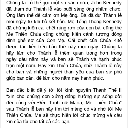
Chúng ta có thể gợi một so sánh nữa; John Kennedy
đã tham dự Thánh lễ vào buổi sáng ông nhậm chức.
Ông làm thế để cám ơn Mẹ ông. Bà đã dự Thánh lễ
mỗi ngày từ khi bà kết hôn. Mẹ Tổng Thống Kennedy
đã chứng kiến cái chết rùng rợn của con bà, cũng thế
Mẹ Thiên Chúa cũng chứng kiến cảnh tượng đóng
đinh ghê sợ của Con Mẹ. Cái chết của Chúa Kitô
được tái diễn trên bàn thờ này mọi ngày. Chúng ta
hãy làm cho Thánh lễ thêm quan trọng hơn trong
ngày đầu năm này và bạn sẽ Thánh và hạnh phúc
trọn một năm. Hãy xin Thiên Chúa, nhờ Thánh lễ này
cho bạn và những người thân yêu của bạn sự phù
giúp bạn cần, để làm cho năm nay hạnh phúc.
Bạn đặc biệt để ý tới lời kinh nguyện Thánh Thể II
“xin cho chúng con xứng đáng hưởng sự sống đời
đời cùng với Đức Trinh nữ Maria, Mẹ Thiên Chúa”
sau Thánh lễ bạn hãy tìm tới máng cỏ và nhớ tới Mẹ
Thiên Chúa. Mẹ sẽ thực hiện lời chúc mừng và cầu
xin của tôi cho tất cả các bạn.