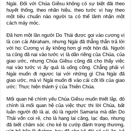
Ngài. Đối với Chúa Giêsu không có sự biệt đãi theo
huyết thống, theo nhãn hiệu, theo tước vị hay theo
một tiêu chuẩn nào người ta có thể lãnh nhận một
cách máy móc.
Đã hơn một lần người Do Thái được gọi vào cương vị
là con cái Abraham, nhưng Ngài đã thẳng thắn trả lời
với họ: Cương vị ấy không hơn gì một hòn đá. Người
ta cũng đã nại vào tước vị là dân riêng của Chúa, của
giao ước, nhưng Chúa Giêsu cũng đã cho thấy việc
nại vào tước vị ấy quả là uổng công. Chẳng phải vì
Ngài muốn đi ngược lại với những gì Cha Ngài đã
giao ước, mà vì Ngài muốn đi vào cái cốt lõi của giao
ước: Thực hiện thánh ý của Thiên Chúa.
Mối quan hệ chính yếu Chúa Giêsu muốn thiết lập, đó
chính là mối quan hệ của việc thực thi lời Chúa, bất
luận người đó là ai, dù là người Samaria mà dân Do
Thái vốn coi rẻ, cho là hạng lai căng, lạc đạo, nhưng
đã biết chăm sóc cho kẻ bị cướp đánh trọng thương,