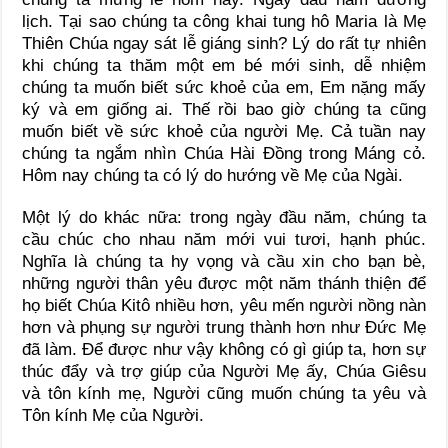
lịch. Tại sao chúng ta công khai tung hô Maria là Mẹ
Thiên Chúa ngay sát lễ giáng sinh? Lý do rất tự nhiên
khi chúng ta thăm một em bé mới sinh, dễ nhiệm
chúng ta muốn biết sức khoẻ của em, Em nặng mấy
ký và em giống ai. Thế rồi bao giờ chúng ta cũng
muốn biết về sức khoẻ của người Mẹ. Cả tuần nay
chúng ta ngắm nhìn Chúa Hài Đồng trong Máng cỏ.
Hôm nay chúng ta có lý do hướng về Mẹ của Ngài.
Một lý do khác nữa: trong ngày đầu năm, chúng ta
cầu chúc cho nhau năm mới vui tươi, hạnh phúc.
Nghĩa là chúng ta hy vọng và cầu xin cho bạn bè,
những người thân yêu được một năm thánh thiện để
họ biết Chúa Kitô nhiều hơn, yêu mến người nồng nàn
hơn và phụng sự người trung thành hơn như Đức Mẹ
đã làm. Để được như vậy không có gì giúp ta, hơn sự
thúc đẩy và trợ giúp của Người Mẹ ấy, Chúa Giêsu
và tôn kính mẹ, Người cũng muốn chúng ta yêu và
Tôn kính Mẹ của Người.