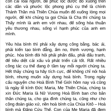
con cái loài người, để phúc lộc được đổ xuống trên
các dân và phước lộc phong phú cụ thể là chính
Thánh Thần mà Thiên Chúa muốn đổ xuống lòng mọi
người, để khi chúng ta gọi Chúa là Cha thì chúng ta
Thấy mình là anh em với nhau, để sống hòa thuận
yêu thương nhau, sống vì hạnh phúc của anh em
mình.
Yêu hòa bình thì phải xây dựng công bằng, bác ái,
phải kiến tạo bình đẳng, ấm no, thịnh vượng, hạnh
phúc. hòa bình đòi hỏi phải phấn đấu, phải đấu tranh,
để tiêu diệt cái xấu và phát triển cái tốt. Rất nhiều
công tác cụ thể đang ở tầm tay mỗi người chúng ta.
Hết thảy chúng ta hãy tích cực, để không chỉ nói hoà
bình, nhưng muốn xây dựng hoà bình. Trong ngày
cấu nguyện cho Hoà Bình Thế Giới hôm nay và cũng
là ngày lễ kính Đức Maria, Mẹ Thiên Chúa, chúng ta
xin Đức Maria là Nữ Vương Hoà Bình ban cho bản
thân chúng ta, cho gia đình chúng ta, cũng như cho
cộng đoàn giáo xứ, nền hoà bình của Chúa Kitô – Hoà
bình mà Đấng Cứu Thế, Con của Mẹ Maria đã đem