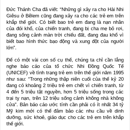
Đức Thánh Cha đã viết: “Những gì xảy ra cho Hài Nhi
Giêsu ở Bêlem cũng đang xảy ra cho các trẻ em trên
khắp thế giới. Có biết bao trẻ em đang là nạn nhân
của đói khổ, của chiến tranh, đang bị cha mẹ bỏ rơi,
đang sống cảnh màn trời chiếu đất, đang đau khổ vì
biết bao hình thức bạo động và xung đột của người
lớn”.
Để có một vài con số cụ thể, chúng ta chỉ cần lắng
nghe báo cáo của tổ chức Nhi Đồng Quốc Tế
(UNICEF) về tình trạng trẻ em trên thế giới năm 1995
như sau: “Trong những thập niên cuối của thế kỷ 20
đang có khoảng 2 triệu trẻ em chết vì chiến tranh, từ
4 đến 5 triệu tật nguyền, hơn 5 triệu sống trong các
trại tỵ nạn, trên 12 triệu sống cảnh không nhà không
cửa”. Bản báo cáo ước tính cần phải có ít nhất 34 tỷ
Mỹ kim mới có thể đảm bảo các nhu cầu về dinh
dưỡng, sức khoẻ, giáo dục cho các trẻ em trên khắp
thế giới.