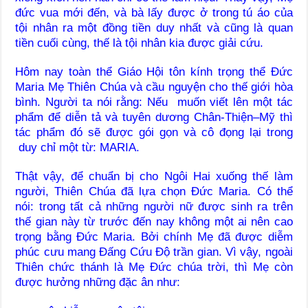
đức vua mới đến, và bà lấy được ở trong tú áo của
tội nhân ra một đồng tiền duy nhất và cũng là quan
tiền cuối cùng, thế là tội nhân kia được giải cứu.
Hôm nay toàn thể Giáo Hội tôn kính trọng thể Đức
Maria Mẹ Thiên Chúa và cầu nguyện cho thế giới hòa
bình. N
gười ta nói rằng: Nếu muốn viết lên một tác
phẩm để diễn tả và tuyên dương Chân-Thiện–Mỹ thì
tác phẩm đó sẽ được gói gọn và cô đọng lại trong
duy chỉ một từ: MARIA.
Thật vậy, để chuẩn bị cho Ngôi Hai xuống thế làm
người, Thiên Chúa đã lựa chọn Đức Maria. Có thể
nói: trong tất cả những người nữ được sinh ra trên
thế gian này từ trước đến nay không một ai nên cao
trọng bằng Đức Maria. Bởi chính Mẹ đã được diễm
phúc cưu mang Đấng Cứu Độ trần gian. Vì vậy, ngoài
Thiên chức thánh là Mẹ Đức chúa trời, thì Mẹ còn
được hưởng những đặc ân như: