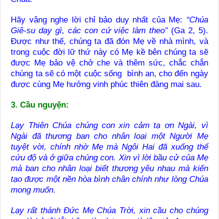
Hãy vâng nghe lời chỉ bảo duy nhất của Mẹ:
“Chúa
Giê-su dạy gì, các con cứ việc làm theo”
(Ga 2, 5).
Được như thế, chúng ta đã đón Mẹ về nhà mình, và
trong cuộc đời lữ thứ này có Mẹ kề bên chúng ta sẽ
được Mẹ bảo vệ chở che và thêm sức, chắc chắn
chúng ta sẽ có một cuộc sống bình an, cho đến ngày
được cùng Mẹ hưởng vinh phúc thiên đàng mai sau.
3. Cầu nguyện:
Lạy Thiên Chúa chúng con xin cảm tạ ơn Ngài, vì
Ngài đã thương ban cho nhân loại một Người Mẹ
tuyệt vời, chính nhờ Mẹ mà Ngôi Hai đã xuống thế
cứu độ và ở giữa chúng con. Xin vì lời bầu cử của Mẹ
mà ban cho nhân loại biết thương yêu nhau mà kiến
tạo được một nền hòa bình chân chính như lòng Chúa
mong muốn.
Lạy rất thánh Đức Mẹ Chúa Trời, xin cầu cho chúng