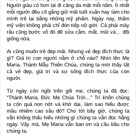
Người giàu có hơn lại đi căng da mặt mỗi năm. Ít nhất
mỗi người đều cố gắng giữ mãi tuổi xuân hay làm cho
mình trẻ lại bằng những mỹ phẩm. Ngày nay, thẩm
mỹ viện không phải chỉ đón tiếp nữ giới. Cả phái mày
râu cũng bước vô đó để sửa cằm, mắt, mũi và… đổi
giống nữa.
Ai cũng muốn trẻ đẹp mãi. Nhưng vẻ đẹp đích thực là
gì? Giá trị con người nằm ở chỗ nào? Nhìn lên Mẹ
Maria, Thánh Mẫu Thiên Chúa, chúng ta mới thấy tất
cả vẻ đẹp, giá trị và sự sống đích thực của con
người.
Từ ngày còn ngồi trên gối mẹ, chúng ta đã đọc:
“Thánh Maria, Đức Mẹ Chúa Trời…” Trí khôn chúng
ta còn quá non nớt và khờ dại, làm sao hiểu được
mầu nhiệm cao sâu đó? Cho tới bây giờ, chúng ta
vẫn không thấu hiểu những gì chúng ta vẫn đọc hằng
ngày. Vậy mà, Mẹ Maria vẫn ban ơn và cầu bầu cho
chúng ta.