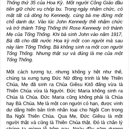
Thống thứ 35 của Hoa Kỳ. Một người Công Giáo đầu
tiên giữ chức vụ chóp bu. Trong ngày nhậm chức, có
mặt tất cả dòng họ Kennedy, cùng bà mẹ đứng một
chỗ danh dự. Vào lúc John Kennedy thề nhậm chức
và trở thành Tổng Thống thì Rose Kennedy trở thành
Mẹ của Tổng Thống. Khi bà sinh John vào năm 1917,
Bà đã cho đất nước Hoa kỳ một con người mà sau
này làm Tổng Thống. Bà không sinh ra một con người
Tổng Thống. Nhưng thật sự và đúng là mẹ của một
Tổng Thống.
Một cách tương tự, nhưng không y hệt như thế,
chúng ta xưng tụng Đức Nữ đồng trinh là Mẹ Thiên
Chúa, Mẹ đã sinh ra Chúa Giêsu Kitô đấng vừa là
Thiên Chúa vừa là Người. Đức Maria không sinh ra
Chúa là Chúa. Đức Maria cũng không phải là Chúa
hay Bà Chúa. Mẹ là một con người có hạn, được vinh
dự dâng hiến bản tính nhân loại cho Ngôi Con trong
Ba Ngôi Thiên Chúa. Qua Mẹ, Đức Giêsu là một
người thật và cũng là Thiên Chúa thật. Đó là chân lý
chúng ta mừng lễ hôm nay. Ngày đầu năm dương