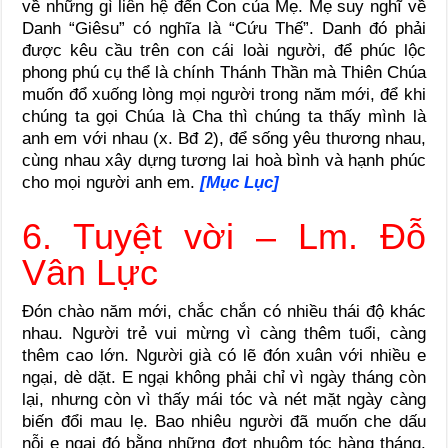
về những gì liên hệ đến Con của Mẹ. Mẹ suy nghĩ về
Danh “Giêsu” có nghĩa là “Cứu Thế”. Danh đó phải
được kêu cầu trên con cái loài người, để phúc lộc
phong phú cụ thể là chính Thánh Thần mà Thiên Chúa
muốn đổ xuống lòng mọi người trong năm mới, để khi
chúng ta gọi Chúa là Cha thì chúng ta thấy mình là
anh em với nhau (x. Bđ 2), để sống yêu thương nhau,
cùng nhau xây dựng tương lai hoà bình và hạnh phúc
cho mọi người anh em.
[Mục Lục]
6. Tuyệt vời – Lm. Đỗ
Vân Lực
Đón chào năm mới, chắc chắn có nhiều thái độ khác
nhau. Người trẻ vui mừng vì càng thêm tuổi, càng
thêm cao lớn. Người già có lẽ đón xuân với nhiều e
ngại, dè dặt. E ngại không phải chỉ vì ngày tháng còn
lại, nhưng còn vì thấy mái tóc và nét mặt ngày càng
biến đổi mau lẹ. Bao nhiêu người đã muốn che dấu
nỗi e ngại đó bằng những đợt nhuộm tóc hàng tháng.