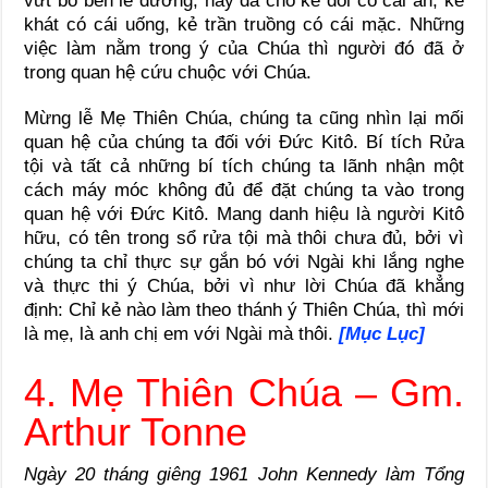
vứt bỏ bên lề đường, hay đã cho kẻ đói có cái ăn, kẻ
khát có cái uống, kẻ trần truồng có cái mặc. Những
việc làm nằm trong ý của Chúa thì người đó đã ở
trong quan hệ cứu chuộc với Chúa.
Mừng lễ Mẹ Thiên Chúa, chúng ta cũng nhìn lại mối
quan hệ của chúng ta đối với Đức Kitô. Bí tích Rửa
tội và tất cả những bí tích chúng ta lãnh nhận một
cách máy móc không đủ để đặt chúng ta vào trong
quan hệ với Đức Kitô. Mang danh hiệu là người Kitô
hữu, có tên trong sổ rửa tội mà thôi chưa đủ, bởi vì
chúng ta chỉ thực sự gắn bó với Ngài khi lắng nghe
và thực thi ý Chúa, bởi vì như lời Chúa đã khẳng
định: Chỉ kẻ nào làm theo thánh ý Thiên Chúa, thì mới
là mẹ, là anh chị em với Ngài mà thôi.
[Mục Lục]
4. Mẹ Thiên Chúa – Gm.
Arthur Tonne
Ngày 20 tháng giêng 1961 John Kennedy làm Tổng