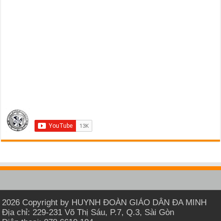
2026 Copyright by HUYNH ĐOÀN GIÁO DÂN ĐA MINH
Địa chỉ: 229-231 Võ Thị Sáu, P.7, Q.3, Sài Gòn