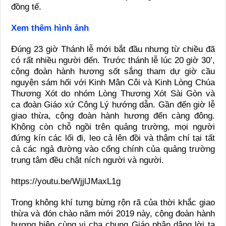
đồng tế.
Xem thêm hình ảnh
Đúng 23 giờ Thánh lễ mới bắt đầu nhưng từ chiều đã
có rất nhiều người đến. Trước thánh lễ lúc 20 giờ 30’,
cộng đoàn hành hương sốt sắng tham dự giờ cầu
nguyện sám hối với Kinh Mân Côi và Kinh Lòng Chúa
Thương Xót do nhóm Lòng Thương Xót Sài Gòn và
ca đoàn Giáo xứ Công Lý hướng dẫn. Gần đến giờ lễ
giao thừa, cộng đoàn hành hương đến càng đông.
Không còn chỗ ngồi trên quảng trường, mọi người
đứng kín các lối đi, leo cả lên đồi và thậm chí tại tất
cả các ngả đường vào cổng chính của quảng trường
trung tâm đều chật ních người và người.
https://youtu.be/WjjlJMaxL1g
Trong không khí tưng bừng rộn rã của thời khắc giao
thừa và đón chào năm mới 2019 này, cộng đoàn hành
hương hiệp cùng vị cha chung Giáo phận dâng lời tạ