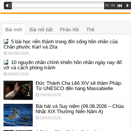
Trình
Vm
00:00
R
P
phát
âm
thanh
Bài mới
Bài nổi bật
Phản hồi
Thẻ
5 bài học nên thánh trong đời sống hôn nhân của
Chân phước Karl và Zita
08/08/2026
10 nguyên nhân chính khiến hôn nhân ngày nay đổ
vỡ và cách phòng tránh
08/08/2026
Đức Thánh Cha Lêô XIV sẽ thăm Pháp:
Từ UNESCO đến hang Massabielle
08/08/2026
Bài hát và Suy niệm (09.08.2026 – Chúa
Nhật XIX Thường Niên Năm A)
08/08/2026