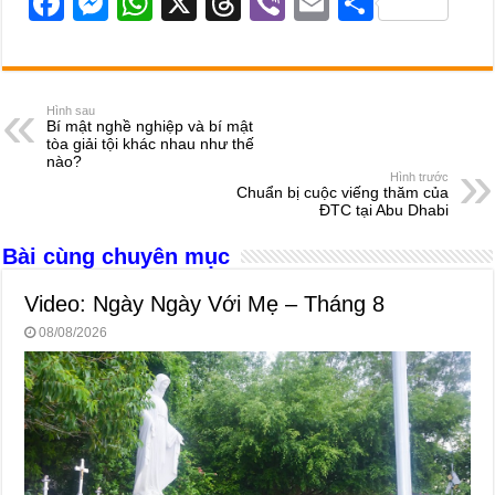
F
M
W
X
T
Vi
E
S
a
e
h
hr
b
m
h
c
ss
at
e
er
ail
ar
e
e
s
a
e
Hình sau
Bí mật nghề nghiệp và bí mật
b
n
A
d
tòa giải tội khác nhau như thế
nào?
o
g
p
s
Hình trước
Chuẩn bị cuộc viếng thăm của
o
er
p
ĐTC tại Abu Dhabi
k
Bài cùng chuyên mục
Video: Ngày Ngày Với Mẹ – Tháng 8
08/08/2026