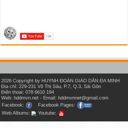
2026 Copyright by HUYNH ĐOÀN GIÁO DÂN ĐA MINH
Địa chỉ: 229-231 Võ Thị Sáu, P.7, Q.3, Sài Gòn
Điện thoại: 078 6610 194
Web: hddmvn.net - Email: hddmvnnet@gmail.com
Facebook:
Facebook Pages:
Web Albums:
Youtube: