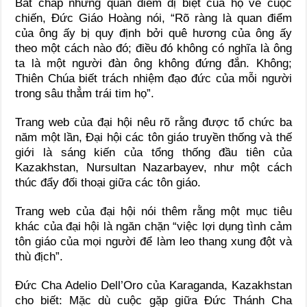
Bất chấp những quan điểm dị biệt của họ về cuộc
chiến, Đức Giáo Hoàng nói, “Rõ ràng là quan điểm
của ông ấy bị quy định bởi quê hương của ông ấy
theo một cách nào đó; điều đó không có nghĩa là ông
ta là một người đàn ông không đứng đắn. Không;
Thiên Chúa biết trách nhiệm đạo đức của mỗi người
trong sâu thẳm trái tim họ”.
Trang web của đại hội nêu rõ rằng được tổ chức ba
năm một lần, Đại hội các tôn giáo truyền thống và thế
giới là sáng kiến của tổng thống đầu tiên của
Kazakhstan, Nursultan Nazarbayev, như một cách
thúc đẩy đối thoại giữa các tôn giáo.
Trang web của đại hội nói thêm rằng một mục tiêu
khác của đại hội là ngăn chặn “việc lợi dụng tình cảm
tôn giáo của mọi người để làm leo thang xung đột và
thù địch”.
Đức Cha Adelio Dell’Oro của Karaganda, Kazakhstan
cho biết: Mặc dù cuộc gặp giữa Đức Thánh Cha