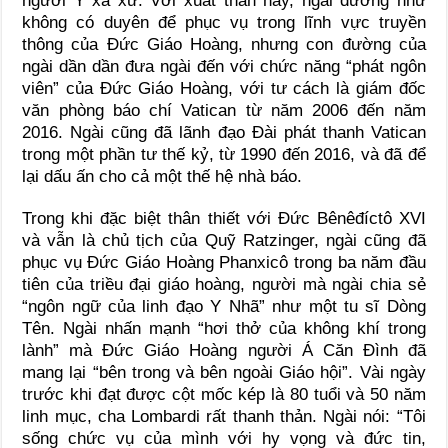
người Ý xa xứ. Với xuất thân này, ngài dường như
không có duyên để phục vụ trong lĩnh vực truyền
thông của Đức Giáo Hoàng, nhưng con đường của
ngài dần dần đưa ngài đến với chức năng “phát ngôn
viên” của Đức Giáo Hoàng, với tư cách là giám đốc
văn phòng báo chí Vatican từ năm 2006 đến năm
2016. Ngài cũng đã lãnh đạo Đài phát thanh Vatican
trong một phần tư thế kỷ, từ 1990 đến 2016, và đã để
lại dấu ấn cho cả một thế hệ nhà báo.
Trong khi đặc biệt thân thiết với Đức Bênêđíctô XVI
và vẫn là chủ tịch của Quỹ Ratzinger, ngài cũng đã
phục vụ Đức Giáo Hoàng Phanxicô trong ba năm đầu
tiên của triều đại giáo hoàng, người mà ngài chia sẻ
“ngôn ngữ của linh đạo Y Nhã” như một tu sĩ Dòng
Tên. Ngài nhấn mạnh “hơi thở của không khí trong
lành” mà Đức Giáo Hoàng người Á Căn Đình đã
mang lại “bên trong và bên ngoài Giáo hội”. Vài ngày
trước khi đạt được cột mốc kép là 80 tuổi và 50 năm
linh mục, cha Lombardi rất thanh thản. Ngài nói: “Tôi
sống chức vụ của mình với hy vọng và đức tin,