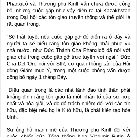
Phanxicô và Thượng phụ Kirill vẫn chưa được công
bố, nhưng cuộc gặp như vậy diễn ra tại Kazakhstan
trong Đại hội các tôn giáo truyền thống và thế giới là
rất quan trọng,
“Sẽ thật tuyệt nếu cuộc gặp gỡ đó diễn ra ở đây và
người ta sẽ hiểu rằng tôn giáo không phải phục vụ
nhà nước, như Đức Thánh Cha Phanxicô đã nói với
giáo chủ trong cuộc gặp gỡ trực tuyến với ngài,” Đức
Cha Dell’Oro nói với SIR, cơ quan thông tấn của Hội
đồng Giám mục Ý, trong một cuộc phỏng vấn được
công bố ngày 1 tháng Bảy.
“Điều quan trọng là các nhà lãnh đạo tinh thần phải
khẳng định rằng tôn giáo là một nhân tố của sự hợp
nhất và hòa giải, và do đó trách nhiệm đối với các tín
hữu, đặc biệt nếu họ là Kitô hữu, là phải kiến tạo hòa
bình.
Sự ủng hộ mạnh mẽ của Thượng phụ Kirill đối với
cuộc chiến của Tổng thống Nga Vladimir Putin ở