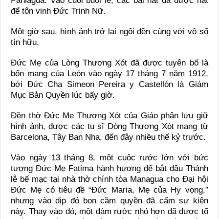
Paniagua. Vào cuối buổi lễ, các bài hát đã được hát
để tôn vinh Đức Trinh Nữ.
Một giờ sau, hình ảnh trở lại ngôi đền cùng với vô số
tín hữu.
Đức Mẹ của Lòng Thương Xót đã được tuyên bố là
bổn mạng của León vào ngày 17 tháng 7 năm 1912,
bởi Đức Cha Simeon Pereira y Castellón là Giám
Mục Bản Quyền lúc bấy giờ.
Đền thờ Đức Mẹ Thương Xót của Giáo phận lưu giữ
hình ảnh, được các tu sĩ Dòng Thương Xót mang từ
Barcelona, Tây Ban Nha, đến đây nhiều thế kỷ trước.
Vào ngày 13 tháng 8, một cuộc rước lớn với bức
tượng Đức Mẹ Fatima hành hương để bắt đầu Thánh
lễ bế mạc tại nhà thờ chính tòa Managua cho Đại hội
Đức Mẹ có tiêu đề “Đức Maria, Mẹ của Hy vọng,”
nhưng vào dịp đó bọn cầm quyền đã cấm sự kiện
này. Thay vào đó, một đám rước nhỏ hơn đã được tổ