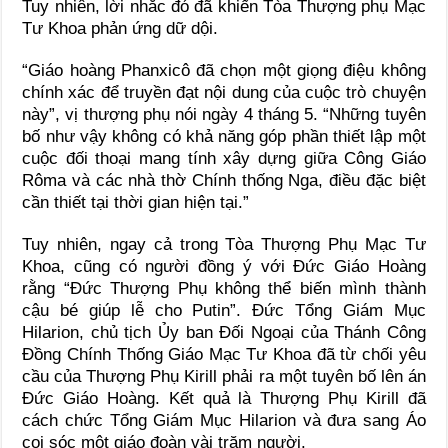
Tuy nhiên, lời nhắc đó đã khiến Tòa Thượng phụ Mạc
Tư Khoa phản ứng dữ dội.
“Giáo hoàng Phanxicô đã chọn một giọng điệu không
chính xác để truyền đạt nội dung của cuộc trò chuyện
này”, vị thượng phụ nói ngày 4 tháng 5. “Những tuyên
bố như vậy không có khả năng góp phần thiết lập một
cuộc đối thoại mang tính xây dựng giữa Công Giáo
Rôma và các nhà thờ Chính thống Nga, điều đặc biệt
cần thiết tại thời gian hiện tại.”
Tuy nhiên, ngay cả trong Tòa Thượng Phụ Mạc Tư
Khoa, cũng có người đồng ý với Đức Giáo Hoàng
rằng “Đức Thượng Phụ không thể biến mình thành
cậu bé giúp lễ cho Putin”. Đức Tổng Giám Mục
Hilarion, chủ tịch Ủy ban Đối Ngoại của Thánh Công
Đồng Chính Thống Giáo Mạc Tư Khoa đã từ chối yêu
cầu của Thượng Phụ Kirill phải ra một tuyên bố lên án
Đức Giáo Hoàng. Kết quả là Thượng Phụ Kirill đã
cách chức Tổng Giám Mục Hilarion và đưa sang Áo
coi sóc một giáo đoàn vài trăm người.