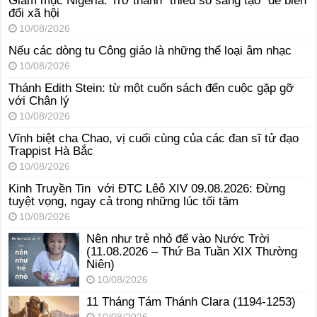
Giám mục Nigeria: Trở thành “thiểu số sáng tạo” để biến
đổi xã hội
10/08/2026
Nếu các dòng tu Công giáo là những thể loại âm nhạc
10/08/2026
Thánh Edith Stein: từ một cuốn sách đến cuộc gặp gỡ
với Chân lý
10/08/2026
Vĩnh biệt cha Chao, vị cuối cùng của các đan sĩ tử đạo
Trappist Hà Bắc
10/08/2026
Kinh Truyền Tin với ĐTC Lêô XIV 09.08.2026: Đừng
tuyệt vọng, ngay cả trong những lúc tối tăm
10/08/2026
Nên như trẻ nhỏ để vào Nước Trời
(11.08.2026 – Thứ Ba Tuần XIX Thường
Niên)
10/08/2026
11 Tháng Tám Thánh Clara (1194-1253)