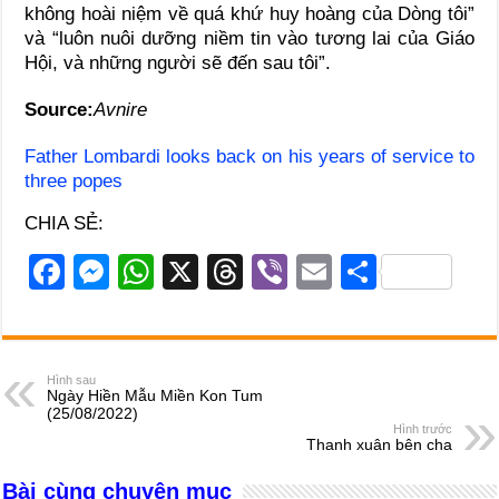
không hoài niệm về quá khứ huy hoàng của Dòng tôi”
và “luôn nuôi dưỡng niềm tin vào tương lai của Giáo
Hội, và những người sẽ đến sau tôi”.
Source:
Avnire
Father Lombardi looks back on his years of service to
three popes
CHIA SẺ:
F
M
W
X
T
Vi
E
S
a
e
h
hr
b
m
h
c
ss
at
e
er
ail
ar
e
e
s
a
e
Hình sau
Ngày Hiền Mẫu Miền Kon Tum
b
n
A
d
(25/08/2022)
Hình trước
o
g
p
s
Thanh xuân bên cha
o
er
p
Bài cùng chuyên mục