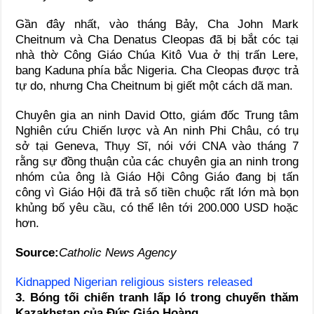
Gần đây nhất, vào tháng Bảy, Cha John Mark
Cheitnum và Cha Denatus Cleopas đã bị bắt cóc tại
nhà thờ Công Giáo Chúa Kitô Vua ở thị trấn Lere,
bang Kaduna phía bắc Nigeria. Cha Cleopas được trả
tự do, nhưng Cha Cheitnum bị giết một cách dã man.
Chuyên gia an ninh David Otto, giám đốc Trung tâm
Nghiên cứu Chiến lược và An ninh Phi Châu, có trụ
sở tại Geneva, Thụy Sĩ, nói với CNA vào tháng 7
rằng sự đồng thuận của các chuyên gia an ninh trong
nhóm của ông là Giáo Hội Công Giáo đang bị tấn
công vì Giáo Hội đã trả số tiền chuộc rất lớn mà bọn
khủng bố yêu cầu, có thể lên tới 200.000 USD hoặc
hơn.
Source:
Catholic News Agency
Kidnapped Nigerian religious sisters released
3. Bóng tối chiến tranh lấp ló trong chuyến thăm
Kazakhstan của Đức Giáo Hoàng