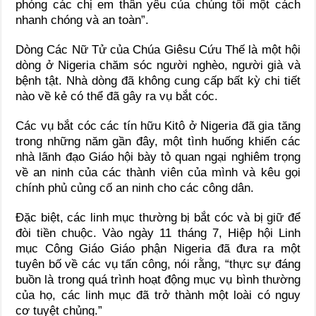
phóng các chị em thân yêu của chúng tôi một cách
nhanh chóng và an toàn”.
Dòng Các Nữ Tử của Chúa Giêsu Cứu Thế là một hội
dòng ở Nigeria chăm sóc người nghèo, người già và
bệnh tật. Nhà dòng đã không cung cấp bất kỳ chi tiết
nào về kẻ có thể đã gây ra vụ bắt cóc.
Các vụ bắt cóc các tín hữu Kitô ở Nigeria đã gia tăng
trong những năm gần đây, một tình huống khiến các
nhà lãnh đạo Giáo hội bày tỏ quan ngại nghiêm trọng
về an ninh của các thành viên của mình và kêu gọi
chính phủ củng cố an ninh cho các công dân.
Đặc biệt, các linh mục thường bị bắt cóc và bị giữ để
đòi tiền chuộc. Vào ngày 11 tháng 7, Hiệp hội Linh
mục Công Giáo Giáo phận Nigeria đã đưa ra một
tuyên bố về các vụ tấn công, nói rằng, “thực sự đáng
buồn là trong quá trình hoạt động mục vụ bình thường
của họ, các linh mục đã trở thành một loài có nguy
cơ tuyệt chủng.”