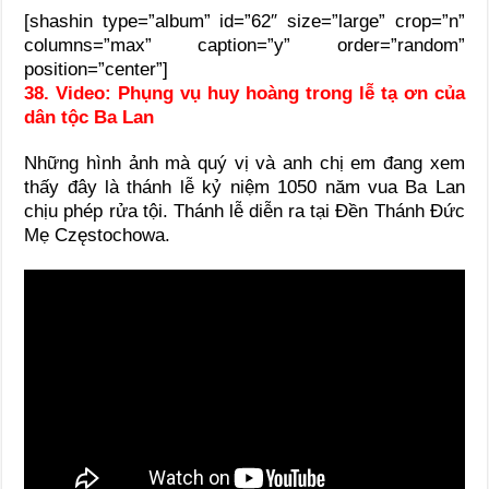
[shashin type=”album” id=”62″ size=”large” crop=”n”
columns=”max” caption=”y” order=”random”
position=”center”]
38. Video: Phụng vụ huy hoàng trong lễ tạ ơn của
dân tộc Ba Lan
Những hình ảnh mà quý vị và anh chị em đang xem
thấy đây là thánh lễ kỷ niệm 1050 năm vua Ba Lan
chịu phép rửa tội. Thánh lễ diễn ra tại Đền Thánh Đức
Mẹ Częstochowa.