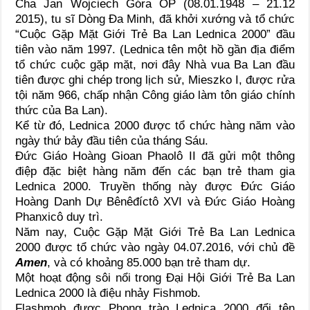
Cha Jan Wojciech Góra OP (08.01.1948 – 21.12
2015), tu sĩ Dòng Đa Minh, đã khởi xướng và tổ chức
“Cuộc Gặp Mặt Giới Trẻ Ba Lan Lednica 2000” đầu
tiên vào năm 1997. (Lednica tên một hồ gần địa điểm
tổ chức cuộc gặp mặt, nơi đây Nhà vua Ba Lan đầu
tiên được ghi chép trong lịch sử, Mieszko I, được rửa
tội năm 966, chấp nhận Công giáo làm tôn giáo chính
thức của Ba Lan).
Kể từ đó, Lednica 2000 được tổ chức hàng năm vào
ngày thứ bảy đầu tiên của tháng Sáu.
Đức Giáo Hoàng Gioan Phaolô II đã gửi một thông
điệp đặc biệt hàng năm đến các bạn trẻ tham gia
Lednica 2000. Truyền thống này được Đức Giáo
Hoàng Danh Dự Bênêđíctô XVI và Đức Giáo Hoàng
Phanxicô duy trì.
Năm nay, Cuộc Gặp Mặt Giới Trẻ Ba Lan Lednica
2000 được tổ chức vào ngày 04.07.2016, với chủ đề
Amen
, và có khoảng 85.000 bạn trẻ tham dự.
Một hoạt động sôi nổi trong Đại Hội Giới Trẻ Ba Lan
Lednica 2000 là điệu nhảy Fishmob.
Flashmob được Phong trào Lednica 2000 đổi tên