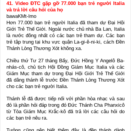
41. Video ĐTC gặp gỡ 77.000 bạn trẻ người Italia
và trả lời câu hỏi của họ
bawaKMt-lmo
Hơn 77.000 bạn trẻ người Italia đã tham dự Đại Hội
Giới Trẻ Thế Giới. Ngoài nước chủ nhà Ba Lan, Italia
là nước đông nhất có các bạn trẻ tham dự. Các bạn
trẻ tập trung tại khu vực quận La-gi-ê-ni-ki, cách Đền
Thánh Lòng Thương Xót không xa.
Chiều thứ Tư 27 tháng Bẩy, Đức Hồng Y Angelô Ba-
nhás-cô, chủ tịch Hội Đồng Giám Mục Italia và các
Giám Mục tham dự trong Đại Hội Giới Trẻ Thế Giới
đã dâng thánh lễ trước Đền Thánh Lòng Thương Xót
cho các bạn trẻ người Italia.
Thánh lễ đã được tiếp nối với phần hòa nhạc và sau
đó là phần hỏi đáp trong đó Đức Thánh Cha Phanxicô
từ Tòa Giám Mục Krắc-kô đã trả lời các câu hỏi do
các bạn trẻ nêu ra.
Tưỏng cũng nên biết thêm đây là đền thánh dành