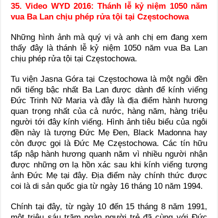
35. Video WYD 2016: Thánh lễ kỷ niệm 1050 năm
vua Ba Lan chịu phép rửa tội tại Częstochowa
Những hình ảnh mà quý vị và anh chị em đang xem
thấy đây là thánh lễ kỷ niệm 1050 năm vua Ba Lan
chịu phép rửa tội tại Częstochowa.
Tu viện Jasna Góra tại Częstochowa là một ngôi đền
nổi tiếng bậc nhất Ba Lan được dành để kính viếng
Đức Trinh Nữ Maria và đây là địa điểm hành hương
quan trọng nhất của cả nước, hàng năm, hàng triệu
người tới đây kính viếng. Hình ảnh tiêu biểu của ngôi
đền này là tượng Đức Mẹ Đen, Black Madonna hay
còn được gọi là Đức Mẹ Częstochowa. Các tín hữu
tấp nập hành hương quanh năm vì nhiều người nhận
được những ơn lạ hồn xác sau khi kính viếng tượng
ảnh Đức Mẹ tại đây. Địa điểm này chính thức được
coi là di sản quốc gia từ ngày 16 tháng 10 năm 1994.
Chính tại đây, từ ngày 10 đến 15 tháng 8 năm 1991,
một triệu sáu trăm ngàn người trẻ đã cùng với Đức