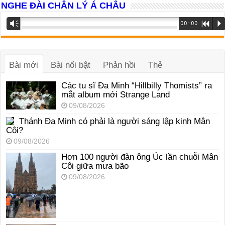
NGHE ĐÀI CHÂN LÝ Á CHÂU
Trình
Vm
00:00
R
P
phát
âm
thanh
Bài mới
Bài nổi bật
Phản hồi
Thẻ
Các tu sĩ Đa Minh “Hillbilly Thomists” ra
mắt album mới Strange Land
09/08/2026
Thánh Đa Minh có phải là người sáng lập kinh Mân
Côi?
09/08/2026
Hơn 100 người đàn ông Úc lần chuỗi Mân
Côi giữa mưa bão
09/08/2026