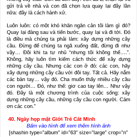
gửi trả về nhà và con đã chọn lựa quay lại đây lần
nữa: đây là cách hành xử.
Luôn luôn: có một khó khăn ngăn cản tôi làm gì đó?
Quay lại đàng sau và tiến bước, quay lại và đi tới. Đó
là điều mà chúng ta phải làm: xây dựng những cây
cầu. Đừng để chúng ta ngã xuống đất, đừng đi như
vậy… Đôi khi ta tự nhủ “nhưng tôi không thể….”.
Không, hãy luôn tìm kiếm cách thức để xây dựng
những cây cầu. Nhưng các con ở đó: các con, hãy
xây dựng những cây cầu với đôi tay. Tất cả. Hãy nắm
các bàn tay… vậy đó. Cha muốn thấy nhiều cây cầu
con người… Đó, như thế: giơ cao tay lên… Như vậy
đó. Đây là một chương trình của cuộc sống: xây
dựng những cây cầu, những cây cầu con người. Cám
ơn các con.”
40. Ngày họp mặt Giới Trẻ Cát Minh
Bấm vào hình để xem thêm hình ảnh
[shashin type=”album” id=”63″ size=”large” crop=”n”