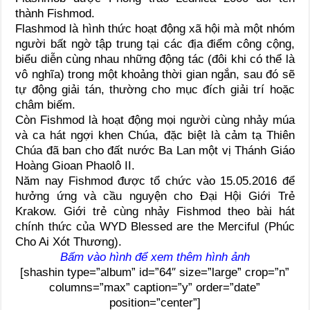
thành Fishmod.
Flashmod là hình thức hoạt động xã hội mà một nhóm
người bất ngờ tập trung tại các địa điểm công cộng,
biểu diễn cùng nhau những động tác (đôi khi có thể là
vô nghĩa) trong một khoảng thời gian ngắn, sau đó sẽ
tự động giải tán, thường cho mục đích giải trí hoặc
châm biếm.
Còn Fishmod là hoạt động mọi người cùng nhảy múa
và ca hát ngợi khen Chúa, đặc biệt là cảm tạ Thiên
Chúa đã ban cho đất nước Ba Lan một vị Thánh Giáo
Hoàng Gioan Phaolô II.
Năm nay Fishmod được tổ chức vào 15.05.2016 để
hưởng ứng và cầu nguyện cho Đại Hội Giới Trẻ
Krakow. Giới trẻ cùng nhảy Fishmod theo bài hát
chính thức của WYD Blessed are the Merciful (Phúc
Cho Ai Xót Thương).
Bấm vào hình để xem thêm hình ảnh
[shashin type=”album” id=”64″ size=”large” crop=”n”
columns=”max” caption=”y” order=”date”
position=”center”]