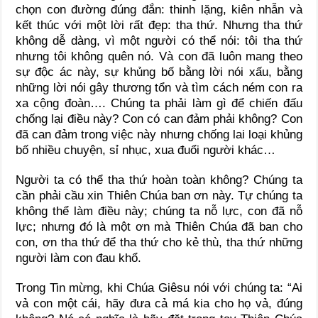
chọn con đường đúng đắn: thinh lặng, kiên nhẫn và
kết thúc với một lời rất đẹp: tha thứ. Nhưng tha thứ
không dễ dàng, vì một người có thể nói: tôi tha thứ
nhưng tôi không quên nó. Và con đã luôn mang theo
sự độc ác này, sự khủng bố bằng lời nói xấu, bằng
những lời nói gây thương tổn và tìm cách ném con ra
xa cộng đoàn…. Chúng ta phải làm gì để chiến đấu
chống lại điều này? Con có can đảm phải không? Con
đã can đảm trong việc này nhưng chống lai loại khủng
bố nhiều chuyện, sỉ nhục, xua đuổi người khác…
Người ta có thể tha thứ hoàn toàn không? Chúng ta
cần phải cầu xin Thiên Chúa ban ơn này. Tự chúng ta
không thể làm điều này; chúng ta nỗ lực, con đã nỗ
lực; nhưng đó là một ơn mà Thiên Chúa đã ban cho
con, ơn tha thứ để tha thứ cho kẻ thù, tha thứ những
người làm con đau khổ.
Trong Tin mừng, khi Chúa Giêsu nói với chúng ta: “Ai
vả con một cái, hãy đưa cả má kia cho họ vả, đúng