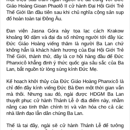
Giáo Hoàng Gioan Phaolô II cử hành Đại Hội Giới Trẻ
Thế Giới lần đầu tiên sau khi chủ nghĩa cộng sản sụp
đổ hoàn toàn tại Đông Âu.
Đan viện Jasna Góra này tọa lạc cách Krakow
khoảng 90 dặm và đại đa số những người tới đây lúc
Đức Giáo Hoàng viếng thăm là người Ba Lan chứ
không hẳn là khách hành hương của Đại Hội Giới Trẻ
Thế Giới, thành thử, đây là cơ hội hàng đầu để Đức
Phanxicô khẳng định ý thức quốc gia sâu sắc của Ba
Lan, bắt nguồn từ lòng sùng kính Đức Mẹ.
Kế hoạch khởi thủy của Đức Giáo Hoàng Phanxicô là
chỉ đến đây kính viếng Đức Bà Đen một thời gian vắn
mà thôi. Nhưng sau đó, ngài được HDGM Ba Lan
thuyết phục cử hành Thánh Lễ ở địa điểm này, nhằm
nâng cao tinh thần chính trị và văn hóa cho cả các
nhà lãnh đạo lẫn dân chúng Ba Lan.
Thế là tại đây, ngài sẽ cử hành Thánh Lễ để tưởng