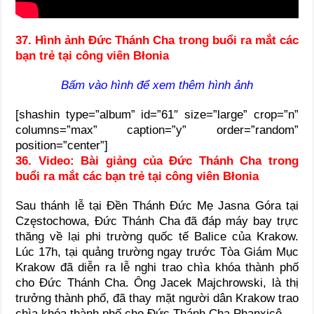
37. Hình ảnh Đức Thánh Cha trong buổi ra mắt các
bạn trẻ tại công viên Błonia
Bấm vào hình để xem thêm hình ảnh
[shashin type=”album” id=”61″ size=”large” crop=”n”
columns=”max” caption=”y” order=”random”
position=”center”]
36. Video: Bài giảng của Đức Thánh Cha trong
buổi ra mắt các bạn trẻ tại công viên Błonia
Sau thánh lễ tại Đền Thánh Đức Mẹ Jasna Góra tại
Częstochowa, Đức Thánh Cha đã đáp máy bay trực
thăng về lại phi trường quốc tế Balice của Krakow.
Lúc 17h, tại quảng trường ngay trước Tòa Giám Mục
Krakow đã diễn ra lễ nghi trao chìa khóa thành phố
cho Đức Thánh Cha. Ông Jacek Majchrowski, là thị
trưởng thành phố, đã thay mặt người dân Krakow trao
chìa khóa thành phố cho Đức Thánh Cha Phanxicô.