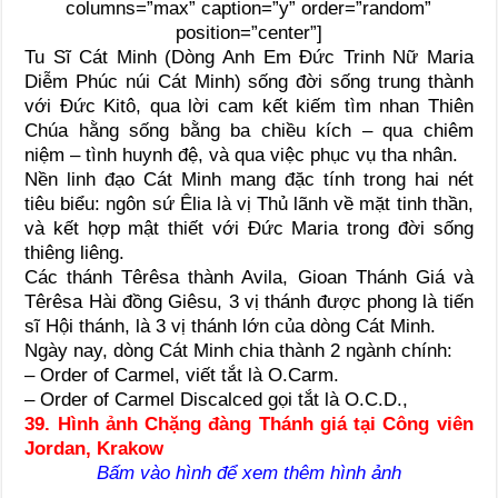
columns=”max” caption=”y” order=”random”
position=”center”]
Tu Sĩ Cát Minh (Dòng Anh Em Đức Trinh Nữ Maria
Diễm Phúc núi Cát Minh) sống đời sống trung thành
với Đức Kitô, qua lời cam kết kiếm tìm nhan Thiên
Chúa hằng sống bằng ba chiều kích – qua chiêm
niệm – tình huynh đệ, và qua việc phục vụ tha nhân.
Nền linh đạo Cát Minh mang đặc tính trong hai nét
tiêu biểu: ngôn sứ Êlia là vị Thủ lãnh về mặt t
inh thần,
và kết hợp mật thiết với Đức Maria trong đời sống
thiêng liêng.
Các thánh Têrêsa thành Avila, Gioan Thánh Giá và
Têrêsa Hài đồng Giêsu, 3 vị thánh được phong là tiến
sĩ Hội thánh, là 3 vị thánh lớn của dòng Cát Minh.
Ngày nay, dòng Cát Minh chia thành 2 ngành chính:
– Order of Carmel, viết tắt là O.Carm.
– Order of Carmel Discalced gọi tắt là O.C.D.,
39. Hình ảnh Chặng đàng Thánh giá tại Công viên
Jordan, Krakow
Bấm vào hình để xem thêm hình ảnh