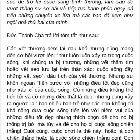
sao để trở lại cuộc sống bình thường, làm sao để
vượt thắng sự sợ hãi và tiếp tục hạnh phúc ngay cả
trên những chuyến xe lửa mà các bạn đã xem như
ngôi nhà thứ hai của mình.
Đức Thánh Cha trả lời tóm tắt như sau:
Các vết thương đem lại đau khổ nhưng cũng mang
đến cơ hội vượt lên: “như luôn luôn xảy ra trong cuộc
sống, khi chúng ta bị thương, những vết thâm tím
hoặc vết sẹo lưu lại trên thân xác: cuộc sống đầy
những vết sẹo”, dấu tích của vết thương. Nhưng sự
khôn ngoan “tiến bước với những điều tốt đẹp cũng
như xấu xí của cuộc sống. Có những điều không thể
tiến tới và có những điều thật là đẹp, nhưng cũng xảy
ra ngược lại: bao nhiêu bạn trẻ như các con không có
khả năng đưa cuộc sống tiến lên với niềm vui của
những điều tốt đẹp nhưng thích chọn để cho nó bị
thống trị bởi ma túy và để cho họ bị cuộc sống chiến
thắng! Cuối cùng, cuộc chơi là thế này: hoặc là con
chiến thắng hoặc là cuộc sống chiến thắng con! Con