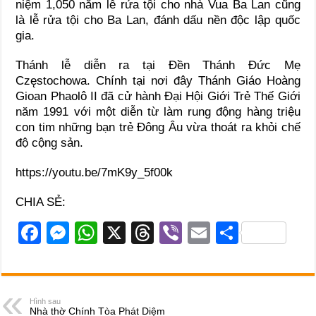
niệm 1,050 năm lễ rửa tội cho nhà Vua Ba Lan cũng
là lễ rửa tội cho Ba Lan, đánh dấu nền độc lập quốc
gia.
Thánh lễ diễn ra tại Đền Thánh Đức Mẹ
Częstochowa. Chính tại nơi đây Thánh Giáo Hoàng
Gioan Phaolô II đã cử hành Đại Hội Giới Trẻ Thế Giới
năm 1991 với một diễn từ làm rung động hàng triệu
con tim những bạn trẻ Đông Âu vừa thoát ra khỏi chế
độ cộng sản.
https://youtu.be/7mK9y_5f00k
CHIA SẺ:
F
M
W
X
T
Vi
E
S
a
e
h
hr
b
m
h
c
ss
at
e
er
ail
ar
e
e
s
a
e
Hình sau
Nhà thờ Chính Tòa Phát Diệm