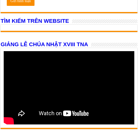
TÌM KIẾM TRÊN WEBSITE
GIẢNG LỄ CHÚA NHẬT XVIII TNA