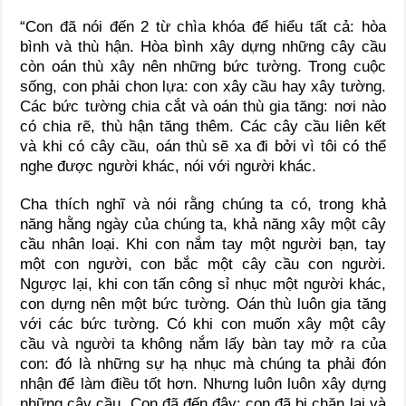
“Con đã nói đến 2 từ chìa khóa để hiểu tất cả: hòa
bình và thù hận. Hòa bình xây dựng những cây cầu
còn oán thù xây nên những bức tường. Trong cuộc
sống, con phải chon lựa: con xây cầu hay xây tường.
Các bức tường chia cắt và oán thù gia tăng: nơi nào
có chia rẽ, thù hận tăng thêm. Các cây cầu liên kết
và khi có cây cầu, oán thù sẽ xa đi bởi vì tôi có thể
nghe được người khác, nói với người khác.
Cha thích nghĩ và nói rằng chúng ta có, trong khả
năng hằng ngày của chúng ta, khả năng xây một cây
cầu nhân loại. Khi con nắm tay một người bạn, tay
một con người, con bắc một cây cầu con người.
Ngược lại, khi con tấn công sỉ nhục một người khác,
con dựng nên một bức tường. Oán thù luôn gia tăng
với các bức tường. Có khi con muốn xây một cây
cầu và người ta không nắm lấy bàn tay mở ra của
con: đó là những sự hạ nhục mà chúng ta phải đón
nhận để làm điều tốt hơn. Nhưng luôn luôn xây dựng
những cây cầu. Con đã đến đây: con đã bị chặn lại và