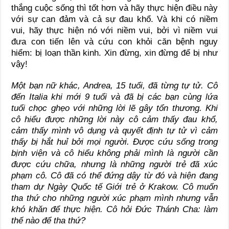
thắng cuộc sống thì tốt hơn và hãy thực hiện điều này
với sự can đảm và cả sự đau khổ. Và khi có niềm
vui, hãy thực hiện nó với niềm vui, bởi vì niềm vui
đưa con tiến lên và cứu con khỏi căn bệnh nguy
hiểm: bị loạn thần kinh. Xin đừng, xin đừng để bị như
vậy!
Một bạn nữ khác, Andrea, 15 tuổi, đã từng tự tử. Cô
đến Italia khi mới 9 tuổi và đã bị các bạn cùng lứa
tuổi chọc ghẹo với những lời lẽ gây tổn thương. Khi
cô hiểu được những lời này cô cảm thấy đau khổ,
cảm thấy mình vô dụng và quyết định tự tử vì cảm
thấy bị hắt huỉ bởi mọi người. Được cứu sống trong
bịnh viện và cô hiểu không phải mình là người cần
được cứu chữa, nhưng là những người trẻ đã xúc
phạm cô. Cô đã có thể đứng dậy từ đó và hiện đang
tham dự Ngày Quốc tế Giới trẻ ở Krakow. Cô muốn
tha thứ cho những người xúc phạm mình nhưng vẫn
khó khăn để thực hiện. Cô hỏi Đức Thánh Cha: làm
thế nào để tha thứ?