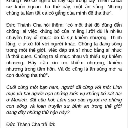
không? Nó có nghĩa là hãy đặt trong tay Thiên Chúa
sự khôn ngoan tha thứ này, một ân sủng. Nhưng
chúng ta làm tất cả cố gắng của mình để tha thứ”.
Đức Thánh Cha nói thêm: “có một thái độ đúng đắn
chống lại việc khủng bố của miệng lưỡi dù là nhiều
chuyện hay xỉ nhục: đó là sự khiêm nhượng. Thinh
lặng, c ư xử tốt với người khác. Chúng ta đang sống
trong một thế giới, việc đáp trả sỉ nhục bằng sỉ nhục
là thói quen. Chúng ta sỉ nhục nhau và thiếu sự khiêm
nhượng. Hãy cầu xin ơn khiêm nhượng, khiêm
nhượng trong tâm hồn. Và đó cũng là ân sủng mở ra
con đường tha thứ”.
Cuối cùng một bạn nam, người đã cùng với một Linh
mục và hai người bạn chứng kiến vụ khủng bố sát hại
ở Munich, đặt câu hỏi: Làm sao các người trẻ chúng
con sống và loan truyền sự bình an trong thế giới
đang đầy những thù hận này?
Đức Thánh Cha trả lời: