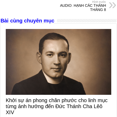
b
n
A
d
Hình trước
AUDIO: HẠNH CÁC THÁNH
o
g
p
s
THÁNG 8
o
er
p
Bài cùng chuyên mục
k
Khởi sự án phong chân phước cho linh mục
từng ảnh hưởng đến Đức Thánh Cha Lêô
XIV