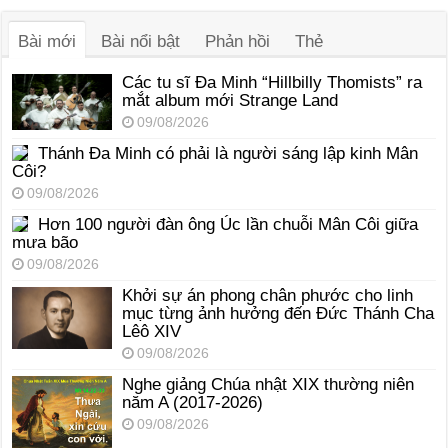
thanh
Bài mới
Bài nổi bật
Phản hồi
Thẻ
Các tu sĩ Đa Minh “Hillbilly Thomists” ra
mắt album mới Strange Land
09/08/2026
Thánh Đa Minh có phải là người sáng lập kinh Mân
Côi?
09/08/2026
Hơn 100 người đàn ông Úc lần chuỗi Mân Côi giữa
mưa bão
09/08/2026
Khởi sự án phong chân phước cho linh
mục từng ảnh hưởng đến Đức Thánh Cha
Lêô XIV
09/08/2026
Nghe giảng Chúa nhật XIX thường niên
năm A (2017-2026)
09/08/2026