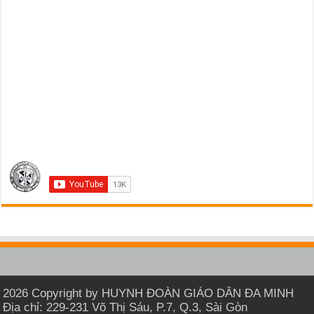
2026 Copyright by HUYNH ĐOÀN GIÁO DÂN ĐA MINH
Địa chỉ: 229-231 Võ Thị Sáu, P.7, Q.3, Sài Gòn