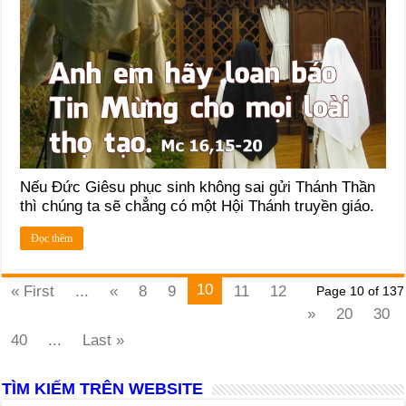
Nếu Đức Giêsu phục sinh không sai gửi Thánh Thần
thì chúng ta sẽ chẳng có một Hội Thánh truyền giáo.
Đọc thêm
10
« First
...
«
8
9
11
12
Page 10 of 137
»
20
30
40
...
Last »
TÌM KIẾM TRÊN WEBSITE