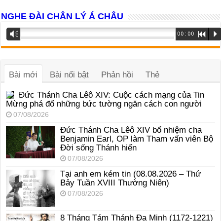
NGHE ĐÀI CHÂN LÝ Á CHÂU
Trình
Vm
00:00
R
P
phát
âm
thanh
Bài mới
Bài nổi bật
Phản hồi
Thẻ
Đức Thánh Cha Lêô XIV: Cuộc cách mạng của Tin
Mừng phá đổ những bức tường ngăn cách con người
07/08/2026
Đức Thánh Cha Lêô XIV bổ nhiệm cha
Benjamin Earl, OP làm Tham vấn viên Bộ
Đời sống Thánh hiến
07/08/2026
Tại anh em kém tin (08.08.2026 – Thứ
Bảy Tuần XVIII Thường Niên)
07/08/2026
8 Tháng Tám Thánh Ða Minh (1172-1221)