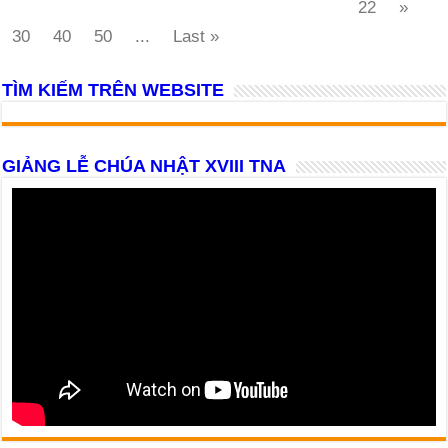
22
»
30
40
50
...
Last »
TÌM KIẾM TRÊN WEBSITE
GIẢNG LỄ CHÚA NHẬT XVIII TNA