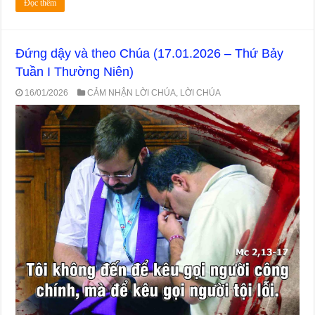
Đọc thêm
Đứng dậy và theo Chúa (17.01.2026 – Thứ Bảy
Tuần I Thường Niên)
16/01/2026
CẢM NHẬN LỜI CHÚA
,
LỜI CHÚA