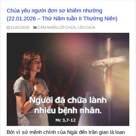
Chúa yêu người đơn sơ khiêm nhường
(22.01.2026 – Thứ Năm tuần II Thường Niên)
21/01/2026
CẢM NHẬN LỜI CHÚA
,
LỜI CHÚA
Bởi vì sứ mệnh chính của Ngài đến trần gian là loan