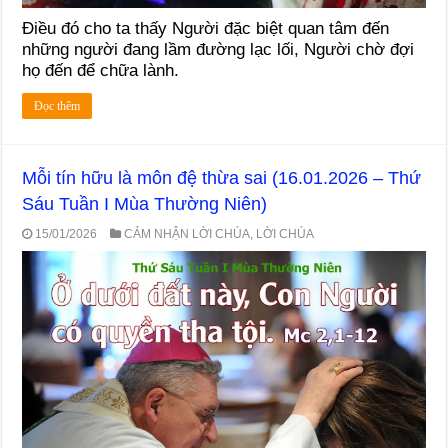
Điều đó cho ta thấy Người đặc biệt quan tâm đến
những người đang lầm đường lạc lối, Người chờ đợi
họ đến để chữa lành.
Đọc thêm
Mỗi tín hữu là môn đệ thừa sai (16.01.2026 – Thứ
Sáu Tuần I Mùa Thường Niên)
15/01/2026
CẢM NHẬN LỜI CHÚA
,
LỜI CHÚA