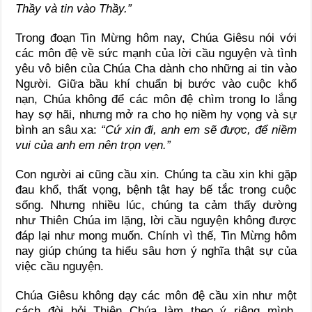
Thầy và tin vào Thầy.”
Trong đoạn Tin Mừng hôm nay, Chúa Giêsu nói với
các môn đệ về sức mạnh của lời cầu nguyện và tình
yêu vô biên của Chúa Cha dành cho những ai tin vào
Người. Giữa bầu khí chuẩn bị bước vào cuộc khổ
nạn, Chúa không để các môn đệ chìm trong lo lắng
hay sợ hãi, nhưng mở ra cho họ niềm hy vọng và sự
bình an sâu xa:
“Cứ xin đi, anh em sẽ được, để niềm
vui của anh em nên trọn vẹn.”
Con người ai cũng cầu xin. Chúng ta cầu xin khi gặp
đau khổ, thất vọng, bệnh tật hay bế tắc trong cuộc
sống. Nhưng nhiều lúc, chúng ta cảm thấy dường
như Thiên Chúa im lặng, lời cầu nguyện không được
đáp lại như mong muốn. Chính vì thế, Tin Mừng hôm
nay giúp chúng ta hiểu sâu hơn ý nghĩa thật sự của
việc cầu nguyện.
Chúa Giêsu không dạy các môn đệ cầu xin như một
cách đòi hỏi Thiên Chúa làm theo ý riêng mình.