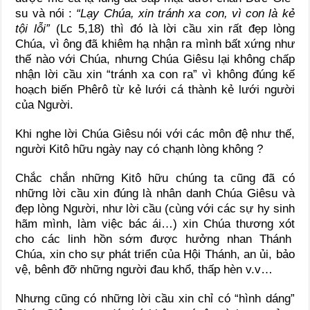
su và nói :
“Lạy Chúa, xin tránh xa con, vì con là kẻ
tội lỗi
”
(Lc 5,18) thì đó là lời cầu xin rất đẹp lòng
Chúa, vì ông đã khiêm hạ nhận ra mình bất xứng như
thế nào với Chúa, nhưng Chúa Giêsu lại không chấp
nhận lời cầu xin “tránh xa con ra” vì không đúng kế
hoạch biến Phêrô từ kẻ lưới cá thành kẻ lưới người
của Người.
Khi nghe lời Chúa Giêsu nói với các môn đệ như thế,
người Kitô hữu ngày nay có chạnh lòng không ?
Chắc chắn những Kitô hữu chúng ta cũng đã có
những lời cầu xin đúng là nhân danh Chúa Giêsu và
đẹp lòng Người, như lời cầu (cùng với các sự hy sinh
hãm mình, làm việc bác ái…) xin Chúa thương xót
cho các linh hồn sớm được hưởng nhan Thánh
Chúa, xin cho sự phát triển của Hội Thánh, an ủi, bảo
vệ, bênh đỡ những người đau khổ, thấp hèn v.v…
Nhưng cũng có những lời cầu xin chỉ có “hình dáng”