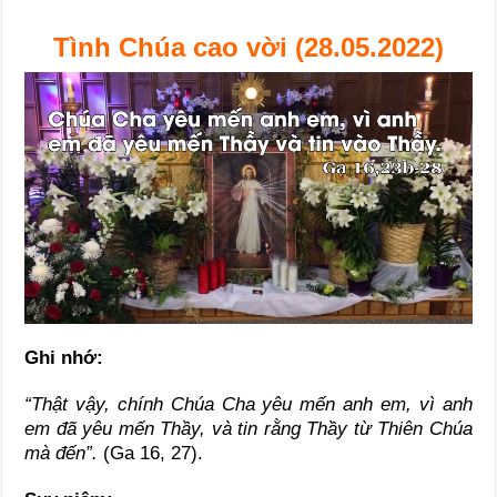
Tình Chúa cao vời (28.05.2022)
Ghi nhớ:
“Thật vậy, chính Chúa Cha yêu mến anh em, vì anh
em đã yêu mến Thầy, và tin rằng Thầy từ Thiên Chúa
mà đến”.
(Ga 16, 27).