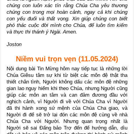
chúng con luôn xác tín rằng Chúa Cha yêu thương
chúng con trong mọi hoàn cảnh, ngay cả khi chúng
con yếu đuối và thất vọng. Xin giúp chúng con biết
phó thác cuộc đời mình cho Chúa, để luôn tìm kiếm
và thực thi thánh ý Ngài. Amen.
Joston
Niềm vui trọn vẹn (11.05.2024)
Nội dung bài Tin Mừng hôm nay tiếp tục là những lời
Chúa Giêsu tâm sự khi từ biệt các môn đệ thật tha
thiết chân tình, Người không dấu các môn đệ những
gian lao nguy hiểm khi theo Chúa, nhưng Người cũng
giúp các môn an tâm và can đảm đương đầu với
nghịch cảnh, vì Người đi về với Chúa Cha vì Người
đã thi hành xong sứ mệnh của Chúa Cha giao, và
Người đi để sẽ trở lại đón các môn đệ cùng về nhà
Chúa Cha với Người. Nhưng quan trọng nhất là
Người sẽ sai Đấng bảo Trợ đến để hướng dẫn, dìu