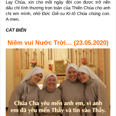
Lạy Chúa, xin cho mỗi ngày đời con được trở nên
dấu chỉ tình thương trọn toàn của Thiên Chúa cho anh
chị em mình,
nhờ Đức Giê-su Ki-tô Chúa chúng con
.
A-men.
CÁT BIỂN
Niềm vui Nước Trời… (23.05.2020)