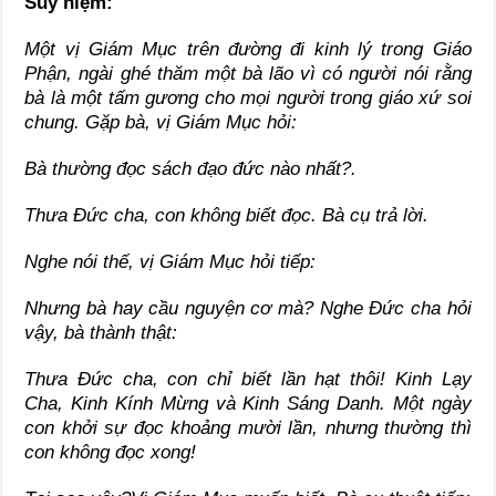
Suy niệm:
Một vị Giám Mục trên đường đi kinh lý trong Giáo
Phận, ngài ghé thăm một bà lão vì có người nói rằng
bà là một tấm gương cho mọi người trong giáo xứ soi
chung. Gặp bà, vị Giám Mục hỏi:
Bà thường đọc sách đạo đức nào nhất?.
Thưa Đức cha, con không biết đọc. Bà cụ trả lời.
Nghe nói thế, vị Giám Mục hỏi tiếp:
Nhưng bà hay cầu nguyện cơ mà? Nghe Đức cha hỏi
vậy, bà thành thật:
Thưa Đức cha, con chỉ biết lần hạt thôi! Kinh Lạy
Cha, Kinh Kính Mừng và Kinh Sáng Danh. Một ngày
con khởi sự đọc khoảng mười lần, nhưng thường thì
con không đọc xong!