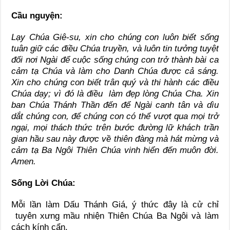
Cầu nguyện:
Lạy Chúa Giê-su, xin cho chúng con luôn biết sống
tuân giữ các điều Chúa truyền, và luôn tin tưởng tuyệt
đối nơi Ngài để cuộc sống chúng con trở thành bài ca
cảm tạ Chúa và làm cho Danh Chúa được cả sáng.
Xin cho chúng con biết trân quý và thi hành các điều
Chúa dạy; vì đó là điều làm đẹp lòng Chúa Cha. Xin
ban Chúa Thánh Thần đến để Ngài canh tân và dìu
dắt chúng con, để chúng con có thể vượt qua mọi trở
ngại, mọi thách thức trên bước đường lữ khách trần
gian hầu sau này được về thiên đàng mà hát mừng và
cảm tạ Ba Ngôi Thiên Chúa vinh hiển đến muôn đời.
Amen.
Sống Lời Chúa:
Mỗi lần làm Dấu Thánh Giá, ý thức đây là cử chỉ
tuyên xưng mầu nhiện Thiên Chúa Ba Ngôi và làm
cách kính cẩn.