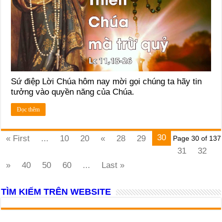
Sứ điệp Lời Chúa hôm nay mời gọi chúng ta hãy tin
tưởng vào quyền năng của Chúa.
Đọc thêm
30
« First
...
10
20
«
28
29
Page 30 of 137
31
32
»
40
50
60
...
Last »
TÌM KIẾM TRÊN WEBSITE