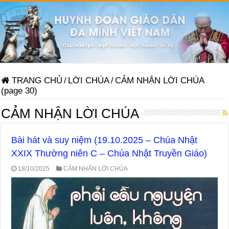
TRANG CHỦ
/
LỜI CHÚA
/
CẢM NHẬN LỜI CHÚA
(page 30)
CẢM NHẬN LỜI CHÚA
Bài hát và suy niệm (19.10.2025 – Chúa Nhật
XXIX Thường niên C – Chúa Nhật Truyền Giáo)
18/10/2025
CẢM NHẬN LỜI CHÚA