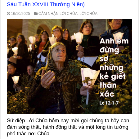
Sáu Tuần XXVIII Thường Niên)
16/10/2025
CẢM NHẬN LỜI CHÚA
,
LỜI CHÚA
Sứ điệp Lời Chúa hôm nay mời gọi chúng ta hãy can
đảm sống thật, hành động thật và một lòng tin tưởng
phó thác nơi Chúa.