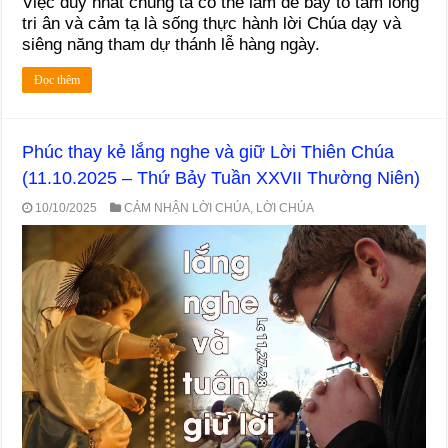
Việc duy nhất chúng ta có thể làm để bày tỏ tấm lòng
tri ân và cảm tạ là sống thực hành lời Chúa dạy và
siêng năng tham dự thánh lễ hàng ngày.
Đọc thêm
Phúc thay kẻ lắng nghe và giữ Lời Thiên Chúa
(11.10.2025 – Thứ Bảy Tuần XXVII Thường Niên)
10/10/2025
CẢM NHẬN LỜI CHÚA
,
LỜI CHÚA