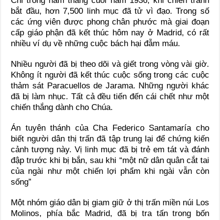
Chỉ trong năm tháng cuối năm 1936, khi chiến tranh
bắt đầu, hơn 7,500 linh mục đã tử vì đạo. Trong số
các ứng viên được phong chân phước mà giai đoạn
cấp giáo phận đã kết thúc hôm nay ở Madrid, có rất
nhiều ví dụ về những cuộc bách hại đẫm máu.
Nhiều người đã bị theo dõi và giết trong vòng vài giờ.
Không ít người đã kết thúc cuộc sống trong các cuộc
thảm sát Paracuellos de Jarama. Những người khác
đã bị làm nhục. Tất cả đều tiến đến cái chết như một
chiến thắng dành cho Chúa.
Án tuyên thánh của Cha Federico Santamaría cho
biết người dân thị trấn đã tập trung lại để chứng kiến
cảnh tượng này. Vị linh mục đã bị trẻ em tát và đánh
đập trước khi bị bắn, sau khi “một nữ dân quân cắt tai
của ngài như một chiến lợi phẩm khi ngài vẫn còn
sống”
Một nhóm giáo dân bị giam giữ ở thị trấn miền núi Los
Molinos, phía bắc Madrid, đã bị tra tấn trong bốn