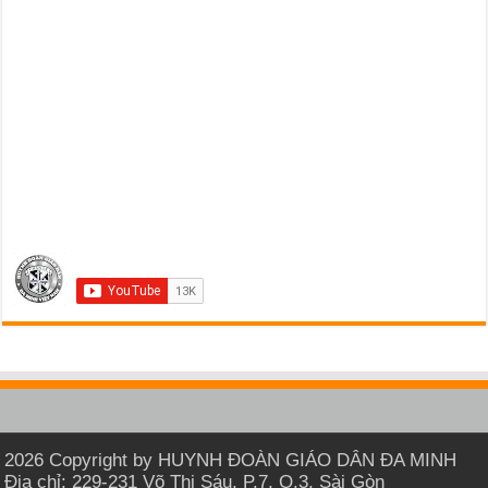
2026 Copyright by HUYNH ĐOÀN GIÁO DÂN ĐA MINH
Địa chỉ: 229-231 Võ Thị Sáu, P.7, Q.3, Sài Gòn