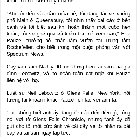
khác thu hút sự chú ý của họ.
“Khi tôi đến vào đầu mùa hè, tôi đang lái xe xuống
phố Main ở Queensbury, tôi nhìn thấy cái cây ở bên
cạnh và tôi biết sau khi hoàn thành một cuộc hẹn
khác, tôi sẽ ghé qua và kiểm tra. nó xem sao,” Erik
Pauze, trưởng bộ phận làm vườn tại Trung tâm
Rockefeller, cho biết trong một cuộc phỏng vấn với
Spectrum News.
Cây vân sam Na Uy 90 tuổi đứng trên tài sản của gia
đình Lebowitz, và họ hoàn toàn bất ngờ khi Pauze
liên hệ với họ.
Luật sư Neil Lebowitz ở Glens Falls, New York, hồi
tưởng lại khoảnh khắc Pauze liên lạc với anh ta.
“Tôi không biết anh ấy đang đề cập đến điều gì,” ông
nói với tờ Glens Falls Chronicle, nhưng “anh ấy đã
gửi cho tôi một bức ảnh về cái cây và tôi nhận ra cái
cây và tài sản ngay lập tức.”