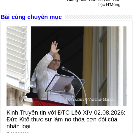
o
er
p
Tộc H’Mông
k
Bài cùng chuyên mục
Kinh Truyền tin với ĐTC Lêô XIV 02.08.2026:
Đức Kitô thực sự làm no thỏa cơn đói của
nhân loại