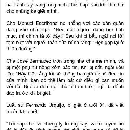
hai cánh tay dang rộng hình chữ thập” sau khi tha thứ
cho những kẻ giết mình.
Cha Manuel Escribano nói thẳng với các dân quân
đang vào nhà ngài: “Nếu các người đang tìm linh
mục, thì chính là tôi đây!” Sau khi bị bắt, ngài nói lời
tạm biệt với người thân của mình rằng: “Hẹn gặp lại ở
thiên đường!”
Cha José Bermúdez trốn trong nhà cha mẹ mình, và
bị một phụ nữ hàng xóm báo tin. Khi bị bắt, ngài kêu
lên: “Hãy biết rằng tôi sẽ không bao giờ từ bỏ đức tin
của mình; bạn có thể làm bất cứ điều gì bạn muốn
với tôi. Bị đưa đến một nhà tù tạm thời, ngài bị đánh
đập trước khi bị giết.
Luật sư Fernando Urquijo, bị giết ở tuổi 34, đã viết
trước khi chết:
“Tôi sắp chết vì những lý tưởng này, và tôi tuyên bố