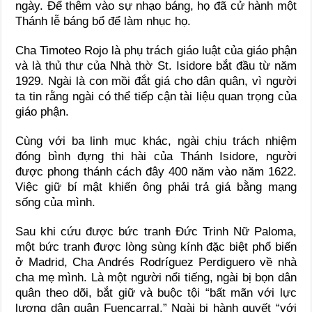
ngày. Để thêm vào sự nhạo báng, họ đã cử hành một
Thánh lễ báng bổ để làm nhục họ.
Cha Timoteo Rojo là phụ trách giáo luật của giáo phận
và là thủ thư của Nhà thờ St. Isidore bắt đầu từ năm
1929. Ngài là con mồi đắt giá cho dân quân, vì người
ta tin rằng ngài có thể tiếp cận tài liệu quan trọng của
giáo phận.
Cùng với ba linh mục khác, ngài chịu trách nhiệm
đóng bình đựng thi hài của Thánh Isidore, người
được phong thánh cách đây 400 năm vào năm 1622.
Việc giữ bí mật khiến ông phải trả giá bằng mạng
sống của mình.
Sau khi cứu được bức tranh Đức Trinh Nữ Paloma,
một bức tranh được lòng sùng kính đặc biệt phổ biến
ở Madrid, Cha Andrés Rodríguez Perdiguero về nhà
cha mẹ mình. Là một người nổi tiếng, ngài bị bọn dân
quân theo dõi, bắt giữ và buộc tội “bất mãn với lực
lượng dân quân Fuencarral.” Ngài bị hành quyết “với