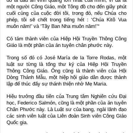
đó là dấu ấn vinh quang lớn nhất của mình, vì đã là
một người Công Giáo, một Tông đồ cho đến giây phút
cuối cùng của cuộc đời tôi, trong đó, nếu Chúa cho
phép, tôi sẽ chết trong tiếng hét : ‘Chúa Kitô Vua
muôn năm!’ và ‘Tây Ban Nha muôn năm!’“
Có tám thành viên của Hiệp Hội Truyền Thông Công
Giáo là một phần của án tuyên chân phước này.
Trong số đó có José María de la Torre Rodas, một
luật sư từng là tổng thư ký của Hiệp Hội Truyền
Thông Công Giáo. Ông cũng là thành viên của Hội
Dòng Thánh Mẫu, một hiệp hội giáo dân được thành
lập để thúc đẩy sự thánh thiện nhờ Mẹ Maria.
Hiệu trưởng đầu tiên của Trung tâm Nghiên cứu Đại
học, Federico Salmón, cũng là một phần của án tuyên
Chân Phước này. Là Luật sư của bang, ngài lãnh đạo
các sinh viên luật của Liên đoàn Sinh viên Công Giáo
Quốc gia.