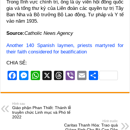
Trong lĩnh vực chính trị, ông là ủy viên hội đồng quốc
gia và tổng thư ký của Liên đoàn các quyền tự trị Tây
Ban Nha và Bộ trưởng Bộ Lao động, Tư pháp và Y tế
vào năm 1935.
Source:
Catholic News Agency
Another 140 Spanish laymen, priests martyred for
their faith considered for beatification
CHIA SẺ:
F
M
W
X
T
Vi
E
S
a
e
h
hr
b
m
h
c
ss
at
e
er
ail
ar
e
e
s
a
e
Hình sau
Giáo phận Phan Thiết: Thánh lễ
b
n
A
d
truyền chức Linh mục và Phó tế
2022
o
g
p
s
Hình trước
Caritas Thanh Hóa: Trao quà
Giáng Sinh Cho Bà Con Dân