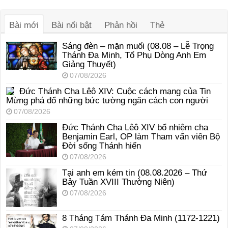
âm
thanh
Bài mới
Bài nổi bật
Phản hồi
Thẻ
Sáng đèn – mặn muối (08.08 – Lễ Trọng
Thánh Đa Minh, Tổ Phụ Dòng Anh Em
Giảng Thuyết)
07/08/2026
Đức Thánh Cha Lêô XIV: Cuộc cách mạng của Tin
Mừng phá đổ những bức tường ngăn cách con người
07/08/2026
Đức Thánh Cha Lêô XIV bổ nhiệm cha
Benjamin Earl, OP làm Tham vấn viên Bộ
Đời sống Thánh hiến
07/08/2026
Tại anh em kém tin (08.08.2026 – Thứ
Bảy Tuần XVIII Thường Niên)
07/08/2026
8 Tháng Tám Thánh Ða Minh (1172-1221)