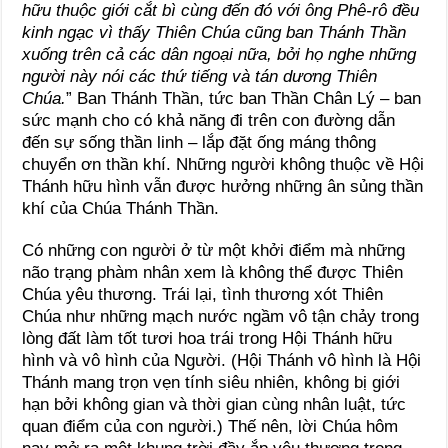
hữu thuộc giới cắt bì cùng đến đó với ông Phê-rô đều
kinh ngạc vì thấy Thiên Chúa cũng ban Thánh Thần
xuống trên cả các dân ngoại nữa, bởi họ nghe những
người này nói các thứ tiếng và tán dương Thiên
Chúa.
” Ban Thánh Thần, tức ban Thần Chân Lý – ban
sức mạnh cho có khả năng đi trên con đường dẫn
đến sự sống thần linh – lắp đặt ống máng thông
chuyển ơn thần khí. Những người không thuộc về Hội
Thánh hữu hình vẫn được hưởng những ân sủng thần
khí của Chúa Thánh Thần.
Có những con người ở từ một khởi điểm mà những
não trạng phàm nhân xem là không thể được Thiên
Chúa yêu thương. Trái lại, tình thương xót Thiên
Chúa như những mạch nước ngầm vô tận chảy trong
lòng đất làm tốt tươi hoa trái trong Hội Thánh hữu
hình và vô hình của Người. (Hội Thánh vô hình là Hội
Thánh mang trọn vẹn tính siêu nhiên, không bị giới
hạn bởi không gian và thời gian cùng nhân luật, tức
quan điểm của con người.) Thế nên, lời Chúa hôm