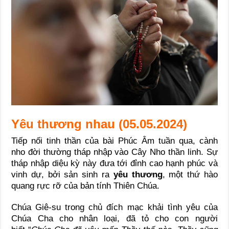
Yêu thương nhau (05.05.2024)
Tiếp nối tinh thần của bài Phúc Âm tuần qua, cành
nho đời thường tháp nhập vào Cây Nho thần linh. Sự
tháp nhập diệu kỳ này đưa tới đỉnh cao hạnh phúc và
vinh dự, bởi sản sinh ra
yêu thương
, một thứ hào
quang rực rỡ của bản tính Thiên Chúa.
Chúa Giê-su trong chủ đích mạc khải tình yêu của
Chúa Cha cho nhân loại, đã tỏ cho con người