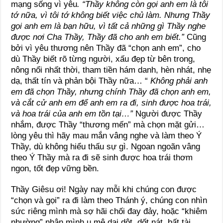
mạng sống vì yêu
. “Thầy không còn gọi anh em là tôi
tớ nữa, vì tôi tớ không biết việc chủ làm. Nhưng Thầy
gọi anh em là bạn hữu, vì tất cả những gì Thầy nghe
được nơi Cha Thầy, Thầy đã cho anh em biết.”
Cũng
bởi vì yêu thương nên Thầy đã “chọn anh em”, cho
dù Thầy biết rõ từng người, xấu đẹp từ bên trong,
nông nổi nhất thời, tham tiền hám danh, hèn nhát, nhẹ
dạ, thất tín và phản bội Thầy nữa… “
Không phải anh
em đã chọn Thầy, nhưng chính Thầy đã chọn anh em,
và cắt cử anh em để anh em ra đi, sinh được hoa trái,
và hoa trái của anh em tồn tại…”
Người được Thầy
nhắm, được Thầy “thương mến” mà chọn mặt gửi…
lòng yêu thì hãy mau mắn vâng nghe và làm theo Ý
Thầy, dù không hiểu thấu sự gì. Ngoan ngoãn vâng
theo Ý Thầy mà ra đi sẽ sinh được hoa trái thơm
ngon, tốt đẹp vững bền.
Thầy Giêsu ơi! Ngày nay mỗi khi chúng con được
“chọn và gọi” ra đi làm theo Thánh ý, chúng con nhìn
sức riêng mình mà sợ hãi chối đay đảy, hoặc “khiêm
nhường” nhận mình u mê dại dột, dốt nát, bất tài,