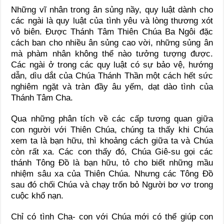
Những vĩ nhân trong ân sủng nầy, quy luật dành cho
các ngài là quy luật của tình yêu và lòng thương xót
vô biên. Được Thánh Tâm Thiên Chúa Ba Ngôi đặc
cách ban cho nhiều ân sủng cao vời, những sủng ân
mà phàm nhân không thể nào tưởng tượng được.
Các ngài ở trong các quy luật có sự bảo vệ, hướng
dẫn, dìu dắt của Chúa Thánh Thần một cách hết sức
nghiêm ngặt và tràn đầy âu yếm, dạt dào tình của
Thánh Tâm Cha.
Qua những phân tích về các cấp tương quan giữa
con người với Thiên Chúa, chúng ta thấy khi Chúa
xem ta là bạn hữu, thì khoảng cách giữa ta và Chúa
còn rất xa. Các con thấy đó, Chúa Giê-su gọi các
thánh Tông Đồ là bạn hữu, tỏ cho biết những mầu
nhiệm sâu xa của Thiên Chúa. Nhưng các Tông Đồ
sau đó chối Chúa và chạy trốn bỏ Người bơ vơ trong
cuộc khổ nạn.
Chỉ có tình Cha- con với Chúa mới có thể giúp con