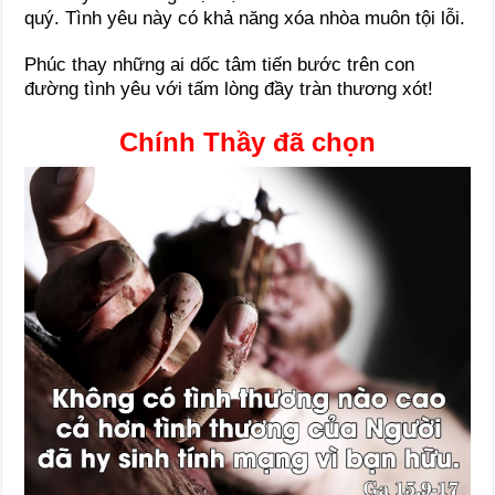
quý. Tình yêu này có khả năng xóa nhòa muôn tội lỗi.
Phúc thay những ai dốc tâm tiến bước trên con
đường tình yêu với tấm lòng đầy tràn thương xót!
Chính Thầy đã chọn