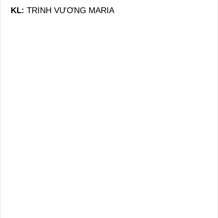
KL:
TRINH VƯƠNG MARIA