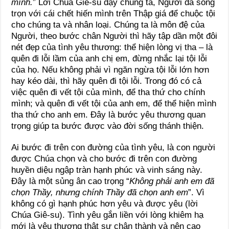
mình.
” Lời Chúa Giê-su dạy chúng ta, Người đã sống
trọn với cái chết hiến mình trên Thập giá để chuộc tội
cho chúng ta và nhân loại. Chúng ta là môn đệ của
Người, theo bước chân Người thì hãy tập dần một đôi
nét đẹp của tình yêu thương: thể hiện lòng vị tha – là
quên đi lỗi lầm của anh chị em, đừng nhắc lại tội lỗi
của họ. Nếu không phải vì ngăn ngừa tội lỗi lớn hơn
hay kéo dài, thì hãy quên đi tội lỗi. Trong đó có cả
việc quên đi vết tội của mình, để tha thứ cho chính
mình; và quên đi vết tội của anh em, để thể hiện mình
tha thứ cho anh em. Đây là bước yêu thương quan
trọng giúp ta bước được vào đời sống thánh thiện.
Ai bước đi trên con đường của tình yêu, là con người
được Chúa chọn và cho bước đi trên con đường
huyền diệu ngập tràn hạnh phúc và vinh sáng này.
Đây là một sủng ân cao trọng “
Không phải anh em đã
chọn Thầy, nhưng chính Thầy đã chọn anh em
”. Vì
không có gì hạnh phúc hơn yêu và được yêu (lời
Chúa Giê-su). Tình yêu gắn liền với lòng khiêm hạ
mới là yêu thương thật sự chân thành và nên cao