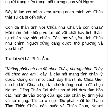
người trung kiên trong mối tương quan với Người.
Đây là lúc xét mình xem tương quan mình với Chúa
thật sự đã đi đến đâu?
Con đã thân tình với Chúa như Cha và con chưa?
Mối thân tình không vụ lợi, dù vật chất hay tinh thần;
tự nhiên hay siêu nhiên. Tôn thờ và yêu kính Chúa
như chính Người xứng đáng được thờ phượng và
yêu kính?
Trở lại với bài Phúc Âm.
“
Không phải anh em đã chọn Thầy, nhưng chính Thầy
đã chọn anh em,
” đây là câu nói mang tính chân lý
được khẳng định một cách đầy thân tình. Chúa Giê-
su cho biết Chúa chọn ta, chứ không phải ta đã chọn
Người. Đấng Thiên Sai thật tinh tế khi đưa tâm hồn
các môn đệ vào trong cửa ngõ của chân lý, tình yêu
và sứ mạng. Tất cả ơn gọi đều phát xuất từ Thánh
Tâm Thiên Chúa, nên thuộc về Thiên Chúa, Người