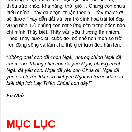
thiếu sức khỏe, khả năng, thời giờ… Chúng con chưa
hiểu chính Thầy đã chọn, thuận theo Ý Thầy mà
ra đi
sẽ được Thầy dẫn dắt và làm trổ sinh hoa trái tốt đẹp
vững bền. Dù chúng con bất xứng bên trong cách nào
chỉ mình Thầy biết, Thầy vẫn yêu thương tín nhiệm.
Theo Thầy bước đi, cuộc đời bé nhỏ hèn mọn sẽ trở
nên đáng sống và làm cho thế giới tươi đẹp hẳn lên.
“
Không phải con đã chọn Ngài, nhưng chính Ngài đã
chọn con. Không phải con đã yêu Ngài, nhưng chính
Ngài đã yêu con. Ngài đã yêu con Chúa ơi! Ngài đã
yêu con trước khi con biết yêu Ngài và trước khi con
biết đáp lời: Lạy Thiên Chúa! con đây!”
Én Nhỏ
MỤC LỤC