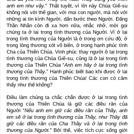
anh em như vậy.
” Thật tuyệt, vì lời này Chúa Giê-su
không nói với thế gian, với mọi con người, mà nói với
những ai tin kính Người, dấn bước theo Người. Đấng
Thần Nhân còn đi xa hơn nữa, nhắc nhở, mời gọi
chúng ta ở lại trong tình thương của Người. Vì ở lại
trong tình thương của Người là ở trong ơn cứu độ, ở
trong lòng thương xót vô biên, ở trong hạnh phúc tình
Cha của Thiên Chúa. Vinh phúc thay người ở lại trong
tình thương của Chúa Giê-su, cũng là ở lại trong tình
thương của Thiên Chúa “
Anh em hãy ở lại trong tình
thương của Thầy.
” Hạnh phúc biết bao khi được ở lại
trong tình thương của Thiên Chúa! Các con có cảm
thấy như thế không?
Điều làm chúng ta chắc chắn được ở lại trong tình
thương của Thiên Chúa là giữ các điều răn của
Người “
Nếu anh em giữ các điều răn của Thầy, anh
em sẽ ở lại trong tình thương của Thầy, như Thầy đã
giữ các điều răn của Cha Thầy và ở lại trong tình
thương của Người.
” Bởi thế, việc tích cực sống giới