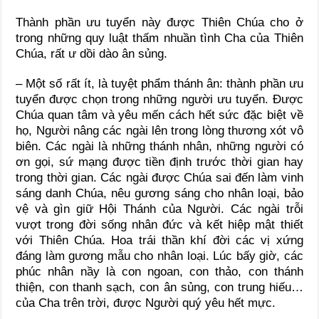
Thành phần ưu tuyển này được Thiên Chúa cho ở
trong những quy luật thấm nhuần tình Cha của Thiên
Chúa, rất ư dồi dào ân sủng.
– Một số rất ít, là tuyệt phẩm thánh ân: thành phần ưu
tuyển được chọn trong những người ưu tuyển. Được
Chúa quan tâm và yêu mến cách hết sức đặc biệt về
họ, Người nâng các ngài lên trong lòng thương xót vô
biên. Các ngài là những thánh nhân, những người có
ơn gọi, sứ mạng được tiền định trước thời gian hay
trong thời gian. Các ngài được Chúa sai đến làm vinh
sáng danh Chúa, nêu gương sáng cho nhân loại, bảo
vệ và gìn giữ Hội Thánh của Người. Các ngài trỗi
vượt trong đời sống nhân đức và kết hiệp mật thiết
với Thiên Chúa. Hoa trái thần khí đời các vị xứng
đáng làm gương mẫu cho nhân loại. Lúc bấy giờ, các
phúc nhân nầy là con ngoan, con thảo, con thánh
thiện, con thanh sạch, con ân sủng, con trung hiếu…
của Cha trên trời, được Người quý yêu hết mực.