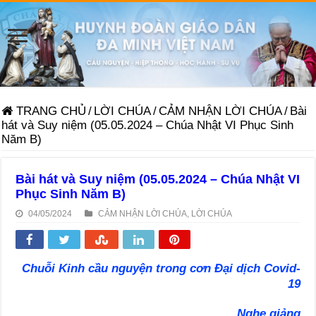
TRANG CHỦ
/
LỜI CHÚA
/
CẢM NHẬN LỜI CHÚA
/
Bài
hát và Suy niệm (05.05.2024 – Chúa Nhật VI Phục Sinh
Năm B)
Bài hát và Suy niệm (05.05.2024 – Chúa Nhật VI
Phục Sinh Năm B)
04/05/2024
CẢM NHẬN LỜI CHÚA
,
LỜI CHÚA
Chuỗi Kinh cầu nguyện trong cơn Đại dịch Covid-
19
Nghe giảng