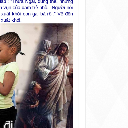
áp : “Thưa Ngài, đúng thế, nhưng
 vụn của đám trẻ nhỏ.” Người nói
 xuất khỏi con gái bà rồi.” Về đến
xuất khỏi.