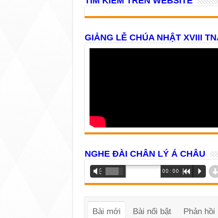
TÌM KIẾM TRÊN WEBSITE
GIẢNG LỄ CHÚA NHẬT XVIII TN
NGHE ĐÀI CHÂN LÝ Á CHÂU
Trình
Vm
00:00
R
P
phát
âm
thanh
Bài mới
Bài nổi bật
Phản hồi