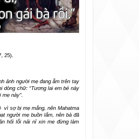
, 25).
ình ảnh người mẹ đang ẵm trên tay
hi dòng chữ: “Tương lai em bé này
i mẹ này”.
về vì sợ bị mẹ mắng, nên Mahatma
 gạt người mẹ buồn lắm, nên bà đã
n hối lỗi nải nỉ xin mẹ đừng làm