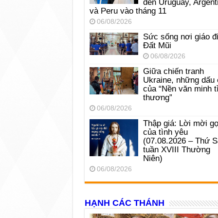
đến Uruguay, Argent
và Peru vào tháng 11
06/08/2026
Sức sống nơi giáo đ
Đất Mũi
06/08/2026
Giữa chiến tranh
Ukraine, những dấu 
của “Nền văn minh t
thương”
06/08/2026
Thập giá: Lời mời gọ
của tình yêu
(07.08.2026 – Thứ 
tuần XVIII Thường
Niên)
06/08/2026
HẠNH CÁC THÁNH