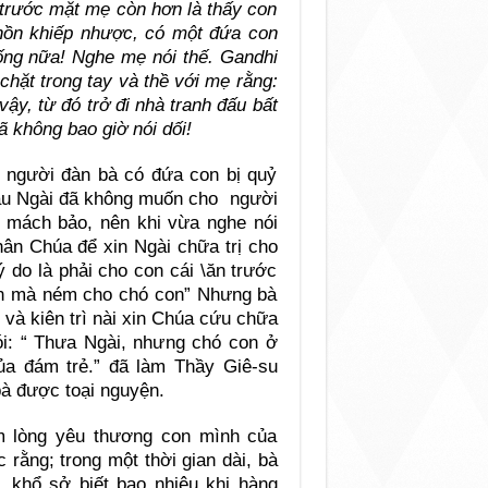
 trước mặt mẹ còn hơn là thấy con
m hồn khiếp nhược, có một đứa con
ống nữa! Nghe mẹ nói thế. Gandhi
 chặt trong tay và thề với mẹ rằng:
vậy, từ đó trở đi nhà tranh đấu bất
ã không bao giờ nói dối!
t người đàn bà có đứa con bị quỷ
ầu Ngài đã không muốn cho người
h mách bảo, nên khi vừa nghe nói
hân Chúa để xin Ngài chữa trị cho
 do là phải cho con cái \ăn trước
on mà ném cho chó con” Nhưng bà
i và kiên trì nài xin Chúa cứu chữa
ói: “ Thưa Ngài, nhưng chó con ở
a đám trẻ.” đã làm Thầy Giê-su
bà được toại nguyện.
m lòng yêu thương con mình của
rằng; trong một thời gian dài, bà
, khổ sở biết bao nhiêu khi hàng