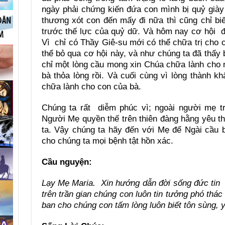
ngày phải chứng kiến đứa con mình bị quỷ già
thương xót con đến mấy đi nữa thì cũng chỉ biế
trước thế lực của quỷ dữ. Và hôm nay cơ hội 
Vì chỉ có Thầy Giê-su mới có thể chữa trị cho c
thể bỏ qua cơ hội này, và như chúng ta đã thấy b
chỉ một lòng cầu mong xin Chúa chữa lành cho 
bà thỏa lòng rồi. Và cuối cùng vì lòng thành 
chữa lành cho con của bà.
Chúng ta rất diễm phúc vì; ngoài người mẹ tr
Người Mẹ quyền thế trên thiên đàng hằng yêu 
ta. Vậy chúng ta hãy đến với Mẹ để Ngài cầu 
cho chúng ta mọi bệnh tật hồn xác.
Cầu nguyện:
Lạy Mẹ Maria. Xin hướng dẫn đời sống đức tin
trên trần gian chúng con luôn tin tưởng phó thác
ban cho chúng con tấm lòng luôn biết tôn sùng,