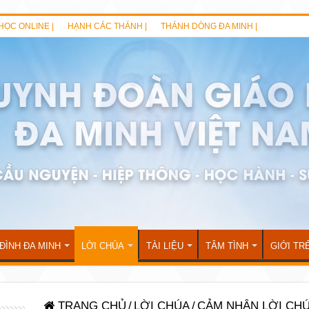
HỌC ONLINE |
HẠNH CÁC THÁNH |
THÁNH DÒNG ĐA MINH |
 ĐÌNH ĐA MINH
LỜI CHÚA
TÀI LIỆU
TÂM TÌNH
GIỚI TR
TRANG CHỦ
/
LỜI CHÚA
/
CẢM NHẬN LỜI CH