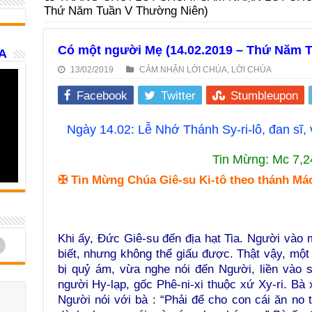
Thứ Năm Tuần V Thường Niên)
Có một người Mẹ (14.02.2019 – Thứ Năm 
A
13/02/2019
CẢM NHẬN LỜI CHÚA
,
LỜI CHÚA
Facebook
Twitter
Stumbleupon
Ngày 14.02: Lễ Nhớ Thánh Sy-ri-lô, đan sĩ,
Tin Mừng: Mc 7,2
✠
Tin Mừng Chúa Giê-su Ki-tô theo thánh Má
Khi ấy, Đức Giê-su đến địa hạt Tia. Người vào
d
biết, nhưng không thể giấu được. Thật vậy, mộ
bị quỷ ám, vừa nghe nói đến Người, liền vào 
người Hy-lạp, gốc Phê-ni-xi thuộc xứ Xy-ri. Bà 
Người nói với bà : “Phải để cho con cái ăn no