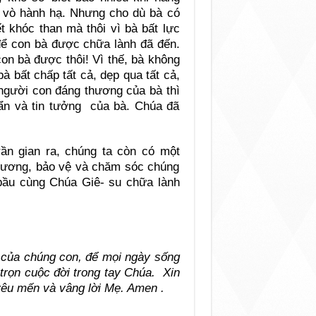
y vò hành hạ. Nhưng cho dù bà có
t khóc than mà thôi vì bà bất lực
để con bà được chữa lành đã đến.
on bà được thôi! Vì thế, bà không
à bất chấp tất cả, dẹp qua tất cả,
người con đáng thương của bà thì
khẩn và tin tưởng của bà. Chúa đã
ần gian ra, chúng ta còn có một
thương, bảo vệ và chăm sóc chúng
bầu cùng Chúa Giê- su chữa lành
 của chúng con, để mọi ngày sống
 trọn cuộc đời trong tay Chúa. Xin
 yêu mến và vâng lời Mẹ. Amen
.