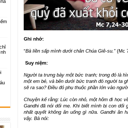
ina
iểm
Ghi nhớ:
chỉ
“
Bà liền sấp mình dưới chân Chúa Giê-su.”
(Mc 7
ình
Suy niệm:
i
Người ta trưng bày một bức tranh; trong đó là h
một em bé, và bên dưới bức tranh đó người ta g
Sáu
sẽ ra sao? Điều đó phụ thuộc phần lớn vào ngườ
Chuyện kể rằng: Lúc còn nhỏ, một hôm đi học 
Gandhi đã nói dối mẹ. Khi biết mình bị con dối
nhất quyết không ăn uống gì nữa. Gandhi ân hậ
vậy. Bà nói: