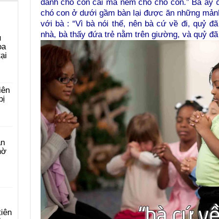
dành cho con cái mà ném cho chó con.” Bà ấy đ
chó con ở dưới gầm bàn lại được ăn những mảnh
với bà : “Vì bà nói thế, nên bà cứ về đi, quỷ đã
nhà, bà thấy đứa trẻ nằm trên giường, và quỷ đã 
u
ọa
ại
iên
bị
àn
hờ
tiên