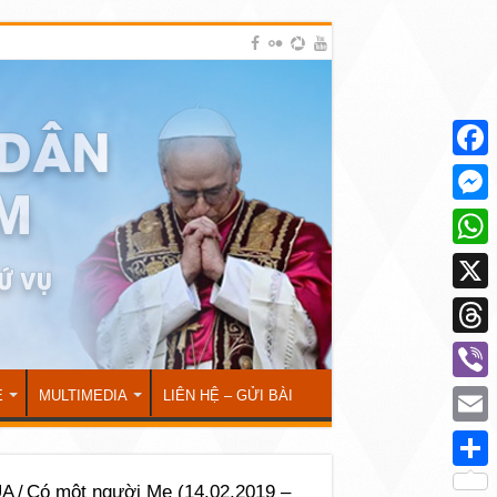
Face
Mess
What
X
Thre
Viber
Ẻ
MULTIMEDIA
LIÊN HỆ – GỬI BÀI
Emai
Shar
ÚA
/
Có một người Mẹ (14.02.2019 –