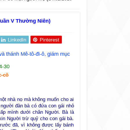
Tuần V Thường Niên)
LinkedIn
Pinterest
 và thánh Mê-tô-đi-ô, giám mục
4-30
c-cô
 một nhà nọ mà không muốn cho ai
t người đàn bà có đứa con gái nhỏ
sấp mình dưới chân Người. Bà là
xin Người trừ quỷ cho con gái bà.
 trước đã, vì không được lấy bánh