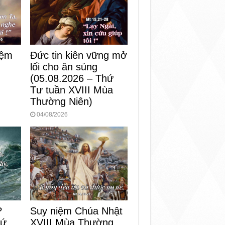
iệm
Đức tin kiên vững mở
lối cho ân sủng
)
(05.08.2026 – Thứ
Tư tuần XVIII Mùa
Thường Niên)
04/08/2026
?
Suy niệm Chúa Nhật
hứ
XVIII Mùa Thường