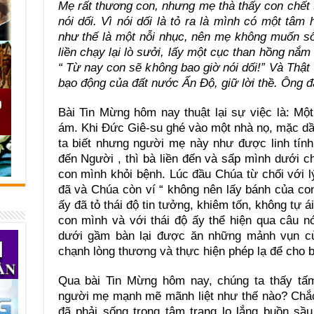
Mẹ rất thương con, nhưng mẹ thà thấy con chết
nói dối. Vì nói dối là tỏ ra là mình có một tâ
như thế là một nỗi nhục, nên mẹ không muốn s
liền chạy lại lò sưởi, lấy một cục than hồng nắm
“ Từ nay con sẽ không bao giờ nói dối!” Và Thật 
bạo động của đất nước Ấn Độ, giữ lời thề. Ông đ
Bài Tin Mừng hôm nay thuật lại sự việc là: Mộ
ám. Khi Đức Giê-su ghé vào một nhà nọ, mặc d
ta biết nhưng người mẹ này như được linh tín
đến Người , thì bà liền đến và sấp mình dưới c
con mình khỏi bệnh. Lúc đầu Chúa từ chối với lý
đã và Chúa còn ví “ không nên lấy bánh của c
ấy đã tỏ thái độ tin tưởng, khiêm tốn, không tự á
con mình và với thái độ ấy thể hiện qua câu n
dưới gầm bàn lại được ăn những mảnh vụn củ
chạnh lòng thương và thực hiện phép lạ để cho 
Qua bài Tin Mừng hôm nay, chúng ta thấy tấ
người mẹ mạnh mẽ mãnh liệt như thế nào? Chắc 
đã phải sống trong tâm trạng lo lắng buồn sầu