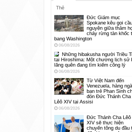
Thẻ
Đức Giám mục
Spokane kêu gọi cầ
nguyện giữa thảm h
cháy rừng tàn khốc t
bang Washington
06/08/2026
Những hibakusha người Triều T
tại Hiroshima: Một chương lịch sử 
lãng quên đang tìm kiếm công lý
06/08/2026
Từ Việt Nam đến
Venezuela, hàng ng
bạn trẻ Phan Sinh c
đón Đức Thánh Cha
Lêô XIV tại Assisi
06/08/2026
Đức Thánh Cha Lêô
XIV sẽ thực hiện
chuyến tông du đầu 