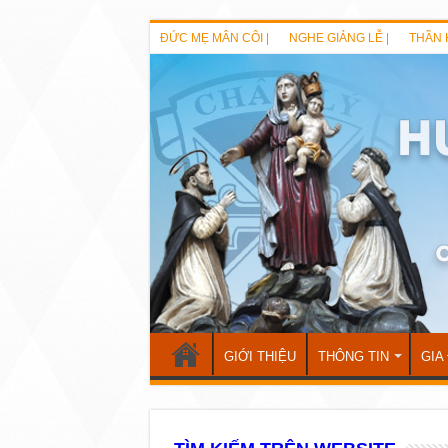
ĐỨC MẸ MÂN CÔI |
NGHE GIẢNG LỄ |
THẦN 
GIỚI THIỆU
THÔNG TIN
GIA