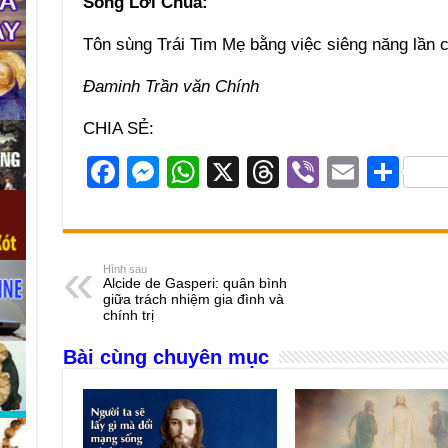
Sống Lời Chúa:
Tôn sùng Trái Tim Mẹ bằng việc siêng năng lần c
Đaminh Trần văn Chính
CHIA SẺ:
F
M
W
X
T
Vi
E
S
a
e
h
hr
b
m
h
c
ss
at
e
er
ail
ar
e
e
s
a
e
Hình sau
Alcide de Gasperi: quân bình
b
n
A
d
giữa trách nhiệm gia đình và
chính trị
o
g
p
s
Bài cùng chuyên mục
o
er
p
k