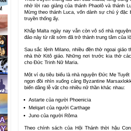
nhờ lời rao giảng của thánh Phaolô và thánh L
Mừng theo thánh Luca, vốn dành sự chú ý đặc 
truyền thống ấy.
Khắp Malta ngày nay vẫn còn vô số nhà nguyện
đảo này từ rất sớm đã trở thành trung tâm của l
Sau sắc lệnh Milano, nhiều đền thờ ngoại giáo
nhà thờ Kitô giáo. Những nơi trước kia thờ c
cho Đức Trinh Nữ Maria.
Một ví dụ tiêu biểu là nhà nguyện Đức Mẹ Tuyết 
ngọn đồi nhìn xuống cảng Byzantine Marsaxlokk
biển dâng lễ vật cho nhiều nữ thần khác nhau:
Astarte của người Phoenicia
Melqart của người Carthage
Juno của người Rôma
Theo chính sách của Hội Thánh thời hậu Cons