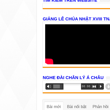
TÌM KIẾM TRÊN WEBSITE
GIẢNG LỄ CHÚA NHẬT XVIII TN
NGHE ĐÀI CHÂN LÝ Á CHÂU
Trình
Vm
00:00
R
P
phát
âm
thanh
Bài mới
Bài nổi bật
Phản hồi