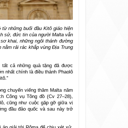
 từ những buổi đầu Kitô giáo hiện
ch sử, đức tin của người Malta vẫn
o sơ khai, những ngôi thánh đường
n nằm rải rác khắp vùng Địa Trung
ng tất cả những quà tặng đã được
n nhất chính là điều thánh Phaolô
tô.”
rong chuyến viếng thăm Malta năm
sách Công vụ Tông đồ (Cv 27–28),
lô, cũng như cuộc gặp gỡ giữa vị
ứng đầu đảo quốc và sau này trở
áp giải tới Rôma để chịu xét xử,