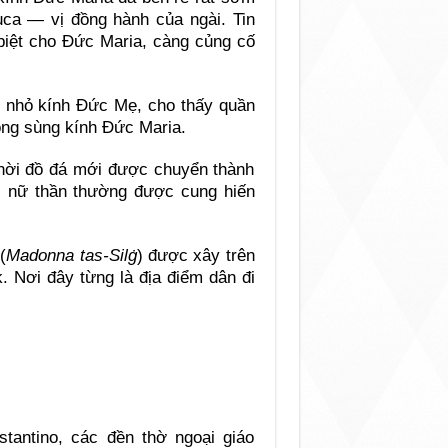
uca — vị đồng hành của ngài. Tin
biệt cho Đức Maria, càng củng cố
 nhỏ kính Đức Mẹ, cho thấy quần
òng sùng kính Đức Maria.
 thời đồ đá mới được chuyển thành
ác nữ thần thường được cung hiến
(
Madonna tas-Silġ
) được xây trên
. Nơi đây từng là địa điểm dân đi
tantino, các đền thờ ngoại giáo