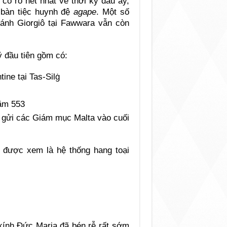
cổ rõ nét nhất về thời kỳ đầu ấy,
g bàn tiệc huynh đệ
agape
. Một số
ánh Giorgiô tại Fawwara vẫn còn
ỷ đầu tiên gồm có:
ine tại Tas-Silġ
ăm 553
 gửi các Giám mục Malta vào cuối
y được xem là hệ thống hang toại
 kính Đức Maria đã bén rễ rất sớm