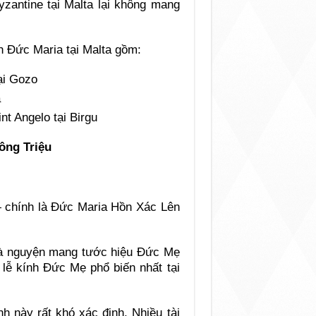
yzantine tại Malta lại không mang
h Đức Maria tại Malta gồm:
ại Gozo
a
t Angelo tại Birgu
ông Triệu
chính là Đức Maria Hồn Xác Lên
hà nguyện mang tước hiệu Đức Mẹ
 lễ kính Đức Mẹ phổ biến nhất tại
h này rất khó xác định. Nhiều tài