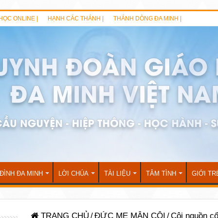
HỌC ONLINE |
HẠNH CÁC THÁNH |
THÁNH DÒNG ĐA MINH |
 ĐÌNH ĐA MINH
LỜI CHÚA
TÀI LIỆU
TÂM TÌNH
GIỚI TR
TRANG CHỦ
/
ĐỨC MẸ MÂN CÔI
/
Cội nguồn cổ