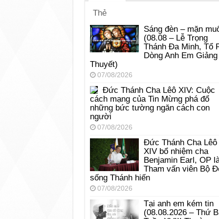
Thẻ
Sáng đèn – mặn muố
(08.08 – Lễ Trọng
Thánh Đa Minh, Tổ 
Dòng Anh Em Giảng
Thuyết)
07/08/2026
Đức Thánh Cha Lêô XIV: Cuộc
cách mạng của Tin Mừng phá đổ
những bức tường ngăn cách con
người
07/08/2026
Đức Thánh Cha Lêô
XIV bổ nhiệm cha
Benjamin Earl, OP l
Tham vấn viên Bộ Đ
sống Thánh hiến
07/08/2026
Tại anh em kém tin
(08.08.2026 – Thứ 