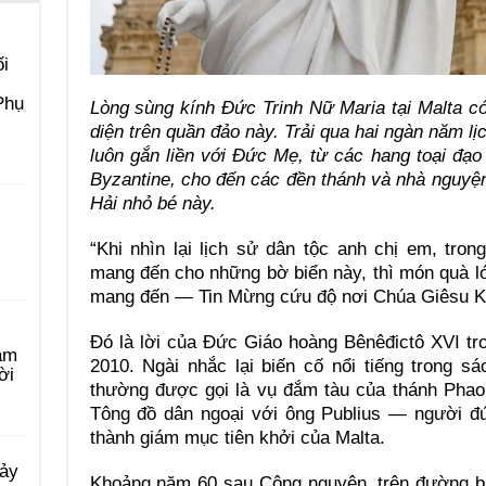
i
Phụ
Lòng sùng kính Đức Trinh Nữ Maria tại Malta có
diện trên quần đảo này. Trải qua hai ngàn năm lị
luôn gắn liền với Đức Mẹ, từ các hang toại đạ
Byzantine, cho đến các đền thánh và nhà nguyệ
Hải nhỏ bé này.
“Khi nhìn lại lịch sử dân tộc anh chị em, tro
mang đến cho những bờ biển này, thì món quà lớ
mang đến — Tin Mừng cứu độ nơi Chúa Giêsu Ki
Đó là lời của Đức Giáo hoàng Bênêđictô XVI t
àm
2010. Ngài nhắc lại biến cố nổi tiếng trong 
ời
thường được gọi là vụ đắm tàu của thánh Phao
Tông đồ dân ngoại với ông Publius — người đ
thành giám mục tiên khởi của Malta.
Bảy
Khoảng năm 60 sau Công nguyên, trên đường bị 