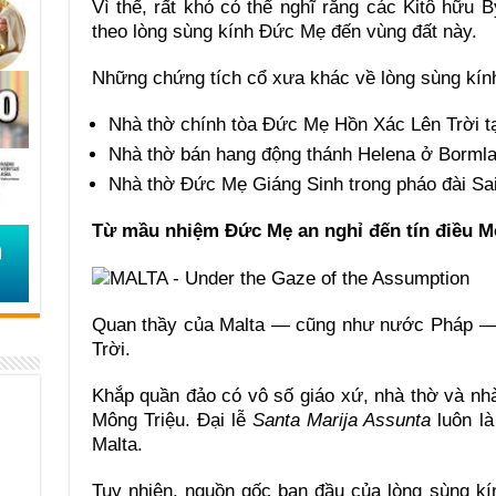
Vì thế, rất khó có thể nghĩ rằng các Kitô hữu B
theo lòng sùng kính Đức Mẹ đến vùng đất này.
Những chứng tích cổ xưa khác về lòng sùng kín
Nhà thờ chính tòa Đức Mẹ Hồn Xác Lên Trời t
Nhà thờ bán hang động thánh Helena ở Borml
Nhà thờ Đức Mẹ Giáng Sinh trong pháo đài Sain
Từ mầu nhiệm Đức Mẹ an nghỉ đến tín điều M
Quan thầy của Malta — cũng như nước Pháp — 
Trời.
Khắp quần đảo có vô số giáo xứ, nhà thờ và n
Mông Triệu. Đại lễ
Santa Marija Assunta
luôn là
Malta.
Tuy nhiên, nguồn gốc ban đầu của lòng sùng kín