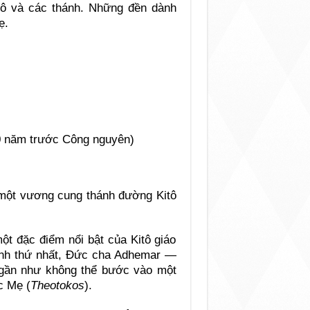
tô và các thánh. Những đền dành
ẹ.
00 năm trước Công nguyên)
 một vương cung thánh đường Kitô
ột đặc điểm nổi bật của Kitô giáo
inh thứ nhất, Đức cha Adhemar —
gần như không thể bước vào một
c Mẹ (
Theotokos
).