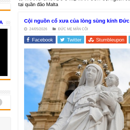
tại quần đảo Malta
Cội nguồn cổ xưa của lòng sùng kính Đức 
A
24/05/2026
ĐỨC MẸ MÂN CÔI
Facebook
Twitter
Stumbleupon
d