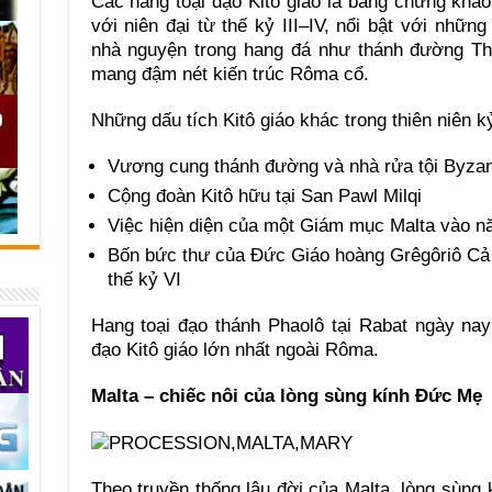
Các hang toại đạo Kitô giáo là bằng chứng khảo 
với niên đại từ thế kỷ III–IV, nổi bật với nhữn
nhà nguyện trong hang đá như thánh đường Th
mang đậm nét kiến trúc Rôma cổ.
Những dấu tích Kitô giáo khác trong thiên niên k
Vương cung thánh đường và nhà rửa tội Byzant
Cộng đoàn Kitô hữu tại San Pawl Milqi
Việc hiện diện của một Giám mục Malta vào n
Bốn bức thư của Đức Giáo hoàng Grêgôriô Cả
thế kỷ VI
Hang toại đạo thánh Phaolô tại Rabat ngày na
đạo Kitô giáo lớn nhất ngoài Rôma.
Malta – chiếc nôi của lòng sùng kính Đức Mẹ
Theo truyền thống lâu đời của Malta, lòng sùng