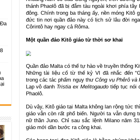
thánh Phaolô đã bị đắm tàu ngoài khơi phía tây 
đông. Chính trong ba tháng ấy, nền móng Kitô gi
đức tin nơi quần đảo này có lịch sử lâu đời n
 Ða
Côrintô hay ngay cả Rôma.
Một quần đảo Kitô giáo từ thời sơ khai
 8
Quần đảo Malta có thể tự hào về truyền thống Kit
u
Những tài liệu cổ từ thế kỷ VI đã nhắc đến 
ọa
trong các tác phẩm ngụy thư
Công vụ Phêrô và 
ại
Lạp vô danh
Tristia ex Melitogaudo
tiếp tục nói 
Phaolô.
Dù vậy, Kitô giáo tại Malta không lan rộng tức thì
giáo vẫn còn rất phổ biến. Người ta vẫn dựng 
nữ thần Juno. Chỉ sau sắc lệnh Milano năm 31
giáo mới dần bước ra công khai.