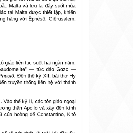
bắc Malta và lưu lại đây suốt mùa
áo tại Malta được thiết lập, khiến
gang hàng với Êphêsô, Giêrusalem,
ô giáo liên tục suốt hai ngàn năm.
“Gaudomelite” — tức đảo Gozo —
Phaolô
. Đến thế kỷ XII, bài thơ Hy
đến truyền thống liên hệ với thánh
. Vào thế kỷ II, các tôn giáo ngoại
tượng thần Apollo và xây đền kính
3 của hoàng đế Constantino, Kitô