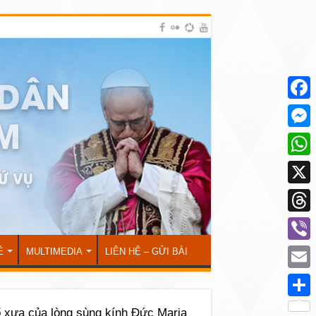
Face
Mess
What
X
Thre
Viber
Ẻ
MULTIMEDIA
LIÊN HỆ – GỬI BÀI
Emai
Shar
 xưa của lòng sùng kính Đức Maria