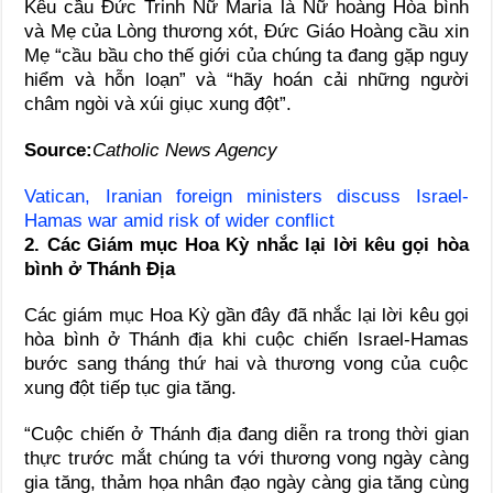
Kêu cầu Đức Trinh Nữ Maria là Nữ hoàng Hòa bình
và Mẹ của Lòng thương xót, Đức Giáo Hoàng cầu xin
Mẹ “cầu bầu cho thế giới của chúng ta đang gặp nguy
hiểm và hỗn loạn” và “hãy hoán cải những người
châm ngòi và xúi giục xung đột”.
Source:
Catholic News Agency
Vatican, Iranian foreign ministers discuss Israel-
Hamas war amid risk of wider conflict
2. Các Giám mục Hoa Kỳ nhắc lại lời kêu gọi hòa
bình ở Thánh Địa
Các giám mục Hoa Kỳ gần đây đã nhắc lại lời kêu gọi
hòa bình ở Thánh địa khi cuộc chiến Israel-Hamas
bước sang tháng thứ hai và thương vong của cuộc
xung đột tiếp tục gia tăng.
“Cuộc chiến ở Thánh địa đang diễn ra trong thời gian
thực trước mắt chúng ta với thương vong ngày càng
gia tăng, thảm họa nhân đạo ngày càng gia tăng cùng