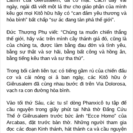
Latinh của Giêrusalem, đã có mặt. Cách đây vài
ngày, ngài đã viết một lá thư cho giáo phận của mình
kêu gọi mọi Kitô hữu hãy có “can đảm yêu thương và
hòa bình” bất chấp “sự ác đang tàn phá thế giới”.
Đức Thượng Phụ viết: “Chúng ta muốn chiến thắng
thế giới, hãy vác trên mình cây thánh giá đó, cũng là
của chúng ta, được làm bằng đau đớn và tình yêu,
bằng sự thật và sợ hãi, bằng bất công và hồng ân,
bằng tiếng kêu than và sự tha thứ”.
Trong bối cảnh liên tục có tiếng gầm rú của chiến đấu
cơ và cái nóng oi ả ban ngày, các Kitô hữu ở
Giêrusalem đã cùng nhau bước đi trên Via Dolorosa,
vạch ra con đường hòa bình.
Vào tối thứ Sáu, các tu sĩ dòng Phanxicô tụ tập để
cầu nguyện trong giây phút tại Nhà thờ Đấng Cứu
Thế ở Giêrusalem trước bức ảnh “Ecce Homo” của
Arcabas, đặt trước bàn thờ. Những người tham gia
đọc các đoạn Kinh thánh, hát thánh ca và cầu nguyện