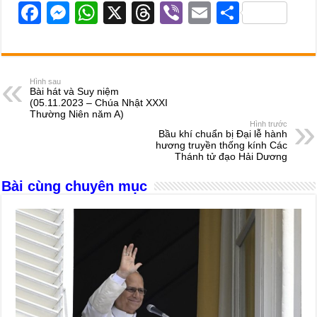
F
M
W
X
T
Vi
E
S
a
e
h
hr
b
m
h
c
ss
at
e
er
ail
ar
e
e
s
a
e
Hình sau
Bài hát và Suy niệm
b
n
A
d
(05.11.2023 – Chúa Nhật XXXI
Thường Niên năm A)
o
g
p
s
Hình trước
Bầu khí chuẩn bị Đại lễ hành
o
er
p
hương truyền thống kính Các
Thánh tử đạo Hải Dương
k
Bài cùng chuyên mục