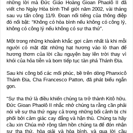
những lời mà Đức Giáo Hoàng Gioan Phaolô II đã
viết cho Ngày Hòa bình Thế giới năm 2002, vài tháng
sau vụ tấn công 11/9. Đoạn nổi tiếng của thông điệp
đó nổi bật: “Không có hòa bình nếu không có công lý,
không có công lý nếu không có sự tha thứ”.
Một trong những khoảnh khắc gợi cảm nhất là khi mỗi
người có mặt đặt những hạt hương vào lò than để
hương thơm của lời cầu nguyện bay lên trời thay vì
khói của hỏa tiễn và bom tiếp tục tàn phá Thánh Địa.
Sau khi công bố các mối phúc, bề trên dòng Phanxicô
Thánh Địa, Cha Francesco Patton, đã phát biểu ngắn
gọn.
“Sự tha thứ là điều khiến chúng ta trở thành Kitô hữu.
Đức Gioan Phaolô II nhắc nhở chúng ta rằng cần phải
nói về sự tha thứ ngay cả trong những bối cảnh bị chi
phối bởi cảm giác cay đắng và hận thù. Chúng ta hãy
cầu xin Chúa mở rộng tâm hồn chúng ta để đón nhận
sự tha thứ, hòa giải và hòa bình, và qua lời cầu