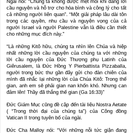
Ngài nói: “Chúng ta không được mệt mỏi khi dâng lời
cầu nguyện và hỗ trợ cho hòa bình và công lý cho tất
cả những người liên quan”. “Một giải pháp lâu dài tôn
trọng các quyền, nhu cầu và nguyện vọng của cả
người Israel và người Palestine vẫn là điều cần thiết
cho những mục đích này.”
“Là những Kitô hữu, chúng ta nhìn lên Chúa và hiệp
nhất những lời cầu nguyện của chúng ta với những
lời cầu nguyện của Đức Thượng phụ Latinh của
Giêrusalem, là Đức Hồng Y Pierbattista Pizzaballa,
người trong bức thư gần đây gửi cho đàn chiên của
mình đã nhắc lại những lời của Chúa Kitô: Trong thế
gian, anh em sẽ phải gian nan khốn khó. Nhưng can
đảm lên! Thầy đã thắng thế gian (Ga 16:33)”
Đức Giám Mục cũng đề cập đến tài liệu Nostra Aetate
( “Trong thời đại của chúng ta”) của Công đồng
Vatican II trong tuyên bố của ngài.
Đức Cha Malloy nói: “Với những nỗi tức giận đang