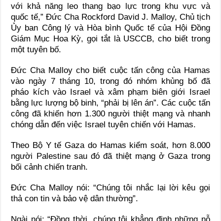
với khả năng leo thang bạo lực trong khu vực và
quốc tế,” Đức Cha Rockford David J. Malloy, Chủ tịch
Ủy ban Công lý và Hòa bình Quốc tế của Hội Đồng
Giám Mục Hoa Kỳ, gọi tắt là USCCB, cho biết trong
một tuyên bố.
Đức Cha Malloy cho biết cuộc tấn công của Hamas
vào ngày 7 tháng 10, trong đó nhóm khủng bố đã
pháo kích vào Israel và xâm phạm biên giới Israel
bằng lực lượng bộ binh, “phải bị lên án”. Các cuộc tấn
công đã khiến hơn 1.300 người thiệt mạng và nhanh
chóng dẫn đến việc Israel tuyên chiến với Hamas.
Theo Bộ Y tế Gaza do Hamas kiểm soát, hơn 8.000
người Palestine sau đó đã thiệt mạng ở Gaza trong
bối cảnh chiến tranh.
Đức Cha Malloy nói: “Chúng tôi nhắc lại lời kêu gọi
thả con tin và bảo vệ dân thường”.
Ngài nói: “Đồng thời, chúng tôi khẳng định những nỗ