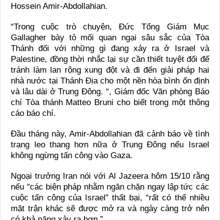
Hossein Amir-Abdollahian.
“Trong cuộc trò chuyện, Đức Tổng Giám Mục
Gallagher bày tỏ mối quan ngại sâu sắc của Tòa
Thánh đối với những gì đang xảy ra ở Israel và
Palestine, đồng thời nhắc lại sự cần thiết tuyệt đối để
tránh làm lan rộng xung đột và đi đến giải pháp hai
nhà nước tại Thánh Địa cho một nền hòa bình ổn định
và lâu dài ở Trung Đông. “, Giám đốc Văn phòng Báo
chí Tòa thánh Matteo Bruni cho biết trong một thông
cáo báo chí.
Đầu tháng này, Amir-Abdollahian đã cảnh báo về tình
trạng leo thang hơn nữa ở Trung Đông nếu Israel
không ngừng tấn công vào Gaza.
Ngoại trưởng Iran nói với Al Jazeera hôm 15/10 rằng
nếu “các biện pháp nhằm ngăn chặn ngay lập tức các
cuộc tấn công của Israel” thất bại, “rất có thể nhiều
mặt trận khác sẽ được mở ra và ngày càng trở nên
có khả năng xảy ra hơn.”