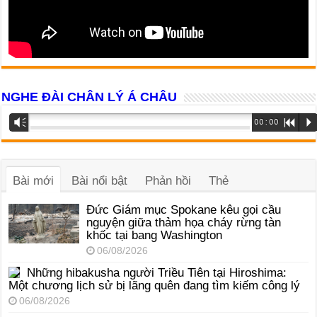
NGHE ĐÀI CHÂN LÝ Á CHÂU
Trình
Vm
00:00
R
P
phát
âm
thanh
Bài mới
Bài nổi bật
Phản hồi
Thẻ
Đức Giám mục Spokane kêu gọi cầu
nguyện giữa thảm họa cháy rừng tàn
khốc tại bang Washington
06/08/2026
Những hibakusha người Triều Tiên tại Hiroshima:
Một chương lịch sử bị lãng quên đang tìm kiếm công lý
06/08/2026