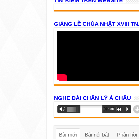
TÌM KIẾM TRÊN WEBSITE
GIẢNG LỄ CHÚA NHẬT XVIII TN
NGHE ĐÀI CHÂN LÝ Á CHÂU
Trình
Vm
00:00
R
P
phát
âm
thanh
Bài mới
Bài nổi bật
Phản hồi