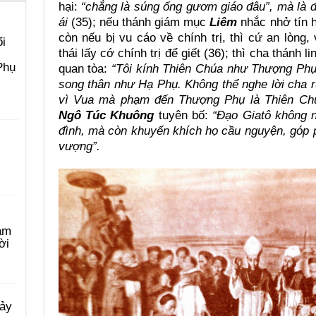
hại:
“chẳng là súng ống gươm giáo đâu”, mà là đ
ái
(35); nếu thánh giám mục
Liêm
nhắc nhở tín
còn nếu bị vu cáo về chính trị, thì cứ an lòng
i
thái lấy cớ chính trị để giết (36); thì cha thánh l
Phụ
quan tòa:
“Tôi kính Thiên Chúa như Thượng Phụ
song thân như Hạ Phụ. Không thể nghe lời cha ru
vì Vua mà phạm đến Thượng Phụ là Thiên Ch
Ngô Túc Khuông
tuyên bố:
“Đạo Giatô không n
đình, mà còn khuyến khích họ cầu nguyện, góp 
vượng”.
àm
ời
Bảy