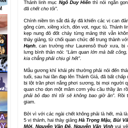
Thánh linh mục
Ngô Duy Hiển
thì nói ngắn gọ
đã chết cho tôi”.
Chính niềm tin sắt đá ấy đã khiến các vị can đả
gông cùm, xiềng xích, đòn vọt, ngục tù. Thánh l
kẹp nung đỏ đốt cháy từng mảng thịt vẫn khô
thày giảng, từ chối quan chức để trung thành vớ
Hạnh
, can trường như Laurensô thuở xưa, bị 
lưng bình thản nói:
“Làm quan lớn mà bất công,
kia chẳng phải chịu gì hết”.
Mẫu gương khí khái phi thường phải nói đến th
tuổi, sau hai lần đạp lên Thánh Giá, đã bất chấp
bị lột trần phơi nắng phơi sương, bị mọi người q
quan cho dọn một mâm cơm yêu cầu thầy ăn rồi
phải bỏ đạo thì tôi sẽ không bao giờ ăn”.
Rồi 
giam.
Bởi vì với các ngài chết không phải là hết, mà l
5 vị thánh, hai thày giảng
Hà Trọng
Mậu, Bùi V
Mới, Nguyễn Văn Đệ, Nguyễn Văn Vinh
vui vẻ