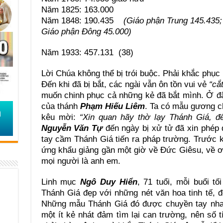
Năm 1825: 163.000
Năm 1848: 190.435
(Giáo phận Trung 145.435;
Giáo phận Đông 45.000)
Năm 1933: 457.131 (38)
Lời Chúa không thể bị trói buộc. Phải khắc phục
Đến khi đã bị bắt, các ngài vẫn ôn tồn vui vẻ
“cắ
muốn chinh phục cả những kẻ đã bắt mình. Ở đâ
của thánh
Phạm Hiếu Liêm
. Ta có mẫu gương c
kêu mời:
“Xin quan hãy thờ lạy Thánh Giá, đ
Nguyễn Văn Tự
đến ngày bị xử tử đã xin phép
tay cầm Thánh Giá tiến ra pháp trường. Trước kh
ứng khẩu giảng gần một giờ về Đức Giêsu, về ơ
mọi người là anh em.
Linh mục
Ngô Duy Hiển
, 71 tuổi, mỗi buổi t
Thánh Giá đẹp với những nét văn hoa tinh tế, 
Những mẫu Thánh Giá đó được chuyền tay nhau 
một ít kẻ nhát đảm tìm lại can trường, nên số 