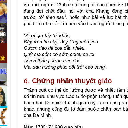
với mọi người: “Anh em chúng tôi đang tiến về 
đang đợi chặt đầu, nói với cha Khang đang bị
trước, tôi theo sau”
, hoặc như bài vè lục bát t
phổ biến cho các tín hữu vào thăm người trong t
“Ai ơi giữ lấy túi khôn,
Đầy tràn tin cậy, đầy lòng mến yêu
Gươm đao đe dọa dẫu nhiều,
Quỷ ma cám dỗ sớm chiều đe loi
Ai mà thắng được trên đời,
Mai sau hưởng phúc cõi trời cao sang”.
d. Chứng nhân thuyết giáo
Thành quả có thể đo lường được về nhiệt tâm tr
số tín hữu khu vực Các Giáo phận Dòng, luôn gia
bách hại. Dĩ nhiên thành quả này là do công s
khác, nhưng cũng đủ tô đậm bước chân loan b
cha Đa Minh.
Năm 1780: 74.930 giáo hữu