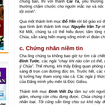
chung bàn, thì với thánh
Cai Tả
,
yêu thương 
thường châm chước cho người mắc nợ và nói
tội mình”.
Qua một thánh linh mục
Đỗ Yến
rời bỏ giáo xứ 
qua hình ảnh thánh linh mục
Nguyễn Văn Tự
nh
Kẻ Mốt, chúng ta có thể hiểu được tấm lòng 
Chúa, sẵn sàng hiến mạng sống mình vì đoàn ch
c. Chứng nhân niềm tin
Cha ông chúng ta không bao giờ tự tìm cái chết
Đình Tước
, các ngài
“chạy khi nào còn có thể,
ý Chúa”.
Thế nhưng, khi thấy Đấng quan phòng 
sàng đi trọn con đường đức tin. Trước hết, các 
lý tưởng hay tham vọng nào cả. Các ngài ý thứ
của Đấng mình yêu mến là Đức Giêsu.
Thánh linh mục
Đinh Viết Dụ
tâm sự với ngườ
giảm, nhưng còn chịu đựng được. Chúa chúng t
nhân loại. Tôi cũng sẵn lòng chịu sự khó này 