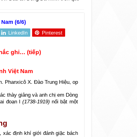
 Nam (6/6)
LinkedIn
Pinterest
hắc ghi… (tiếp)
inh Việt Nam
. Phanxicô X. Đào Trung Hiệu, op
các thày giảng và anh chị em Dòng
ai đoạn I
(1738-1919)
nổi bật một
ng
 xác định khí giới đánh giặc bách