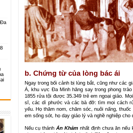
 Ða
 8
u
b. Chứng từ của lòng bác ái
ọa
ại
Ngay trong bối cảnh bị lùng bắt, cũng như các g
Á, khu vực Đa Minh hăng say trong phong trào
1855 rửa tội được 35.349 trẻ em ngoại giáo. Mọi
sĩ, các dì phước và các bà đỡ: tìm mọi cách r
yểu. Họ thăm nom, chăm sóc, nuôi nấng, thuốc
em sống sót, họ dạy giáo lý và nghề nghiệp cho 
Nếu cụ thánh
Án Khảm
nhất định chưa ăn nếu 