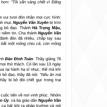
n hơn:
“Tôi sẵn sàng chết vì Đấng
m vui tươi đón nhận mọi cực hình:
inh mục
Nguyễn Văn Xuyên
bị kìm
ng bỏ đạo. Thánh
Hà Trọng Mậu,
i niềm tin. Cha thánh
Nguyễn Văn
đánh đòn đã nhiều, chắp tay sau
 bắt một mông chịu cả, còn mông
ánh
Đào Đình Toán
. Thầy giảng 76
 mọi thử thách. Có lần sau 13 ngày
ua lại hành hạ sỉ nhục, thế mà khi
 bỏ đạo, thầy đã nói:
“Nếu ăn mà
thầy bị bỏ đói chết gục trong trại
à cuộc tiến về nơi vinh phúc. Nhóm
ăn Úy
,
và ba giáo dân
Nguyễn Văn
 ca hát khi ra pháp trường và nói