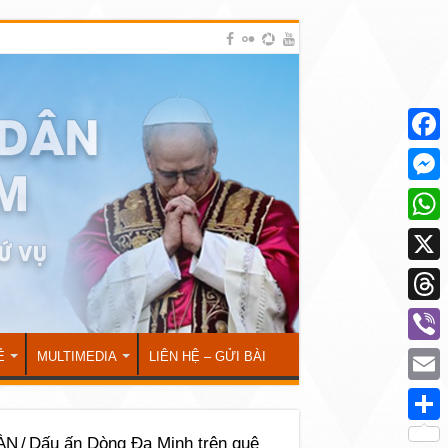
Face
Mess
What
X
Thre
Viber
Ẻ
MULTIMEDIA
LIÊN HỆ – GỬI BÀI
Emai
Shar
ÀN
/
Dấu ấn Dòng Đa Minh trên quê