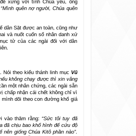
để xứng với tình Chúa yêu, ông
:
“Mình quên nợ người, Chúa quên
để dân Sặt được an toàn, cũng như
ai và nuốt cuốn sổ nhân danh xứ
mục tử của các ngài đối với dân
iên.
. Nói theo kiểu thánh linh mục
Vũ
 nếu không chạy được thì xin vâng
cần một nhân chứng, các ngài sẵn
vị chấp nhận cái chết không chỉ vì
c mình dõi theo con đường khổ giá
i vào thăm rằng:
“Sức tôi tuy đã
a đã chịu bao khổ hình để cứu độ
để nên giống Chúa Kitô phần nào”.