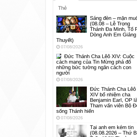
Thẻ
Sáng đèn – mặn muố
(08.08 – Lễ Trọng
Thánh Đa Minh, Tổ 
Dòng Anh Em Giảng
Thuyết)
07/08/2026
Đức Thánh Cha Lêô XIV: Cuộc
cách mạng của Tin Mừng phá đổ
những bức tường ngăn cách con
người
07/08/2026
Đức Thánh Cha Lêô
XIV bổ nhiệm cha
Benjamin Earl, OP l
Tham vấn viên Bộ Đ
sống Thánh hiến
07/08/2026
Tại anh em kém tin
(08.08.2026 – Thứ 