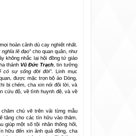
 mọi hoàn cảnh dù cay nghiệt nhất.
t nghĩa lẽ đạo”
cho quan quân, như
y không nhắc lại hội đồng tứ giáo
ha thánh
Vũ Đức Trạch
, tin tưởng
ể có sự sống đời đời”.
Linh mục
 quan, được mặc trọn bộ áo Dòng,
i bị chém, cha xin nói đôi lời, và
n cứu độ, về tình huynh đệ, và về
ối chăm chú vẽ trên vải từng mẫu
để tặng cho các tín hữu vào thăm.
giúp một số tội nhân thống hối,
tín hữu đến xin ảnh quá đông, cha