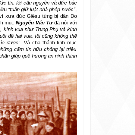
ức tin, lời cầu nguyện và đức bác
 hữu
“tuân giữ luật nhà phép nước”
,
, vì xưa đức Giêsu từng bị dân Do
inh mục
Nguyễn Văn Tự
đã nói với
, kính vua như Trung Phụ và kính
ột để hại vua, tôi cũng không thể
úa được”.
Và cha thánh linh mục
hững cấm tín hữu chống lại triều
phần giúp quê hương an ninh thịnh