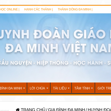
HỌC ONLINE |
HẠNH CÁC THÁNH |
THÁNH DÒNG ĐA MINH |
 ĐÌNH ĐA MINH
LỜI CHÚA
TÀI LIỆU
TÂM TÌNH
GIỚI TR
TRANG CHỦ
/
GIA ĐÌNH ĐA MINH
/
HUYNH ĐO