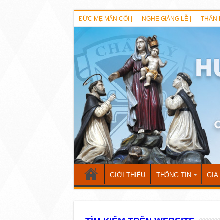
ĐỨC MẸ MÂN CÔI |
NGHE GIẢNG LỄ |
THẦN 
GIỚI THIỆU
THÔNG TIN
GIA