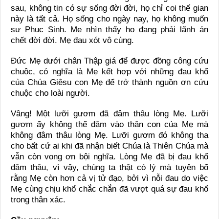
sau, không tin có sự sống đời đời, họ chỉ coi thế gian
này là tất cả. Họ sống cho ngày nay, họ không muốn
sự Phục Sinh. Mẹ nhìn thấy họ đang phải lãnh án
chết đời đời. Mẹ đau xót vô cùng.
Đức Mẹ dưới chân Thập giá để được đồng công cứu
chuộc, có nghĩa là Mẹ kết hợp với những đau khổ
của Chúa Giêsu con Mẹ để trở thành nguồn ơn cứu
chuộc cho loài người.
Vâng! Một lưỡi gươm đã đâm thâu lòng Mẹ. Lưỡi
gươm ấy không thể đâm vào thân con của Mẹ mà
không đâm thâu lòng Mẹ. Lưỡi gươm đó không tha
cho bất cứ ai khi đã nhận biết Chúa là Thiên Chúa mà
vẫn còn vong ơn bội nghĩa. Lòng Mẹ đã bị đau khổ
đâm thâu, vì vậy, chúng ta thật có lý mà tuyên bố
rằng Mẹ còn hơn cả vị tử đạo, bởi vì nỗi đau do việc
Mẹ cùng chịu khổ chắc chắn đã vượt quá sự đau khổ
trong thân xác.