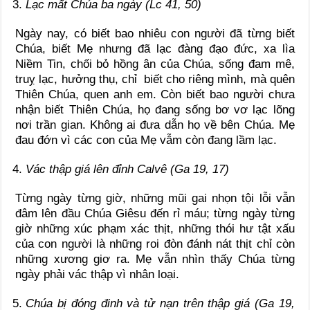
Lạc mất Chúa ba ngày (Lc 41, 50)
Ngày nay, có biết bao nhiêu con người đã từng biết
Chúa, biết Mẹ nhưng đã lạc đàng đạo đức, xa lìa
Niềm Tin, chối bỏ hồng ân của Chúa, sống đam mê,
truỵ lạc, hưởng thụ, chỉ biết cho riêng mình, mà quên
Thiên Chúa, quen anh em. Còn biết bao người chưa
nhận biết Thiên Chúa, họ đang sống bơ vơ lạc lõng
nơi trần gian. Không ai đưa dẫn họ về bên Chúa. Mẹ
đau đớn vì các con của Mẹ vẫm còn đang lầm lạc.
Vác thập giá lên đỉnh Calvê (Ga 19, 17)
Từng ngày từng giờ, những mũi gai nhọn tội lỗi vẫn
đâm lên đầu Chúa Giêsu đến rỉ máu; từng ngày từng
giờ những xúc phạm xác thịt, những thói hư tật xấu
của con người là những roi đòn đánh nát thịt chỉ còn
những xương giơ ra. Mẹ vẫn nhìn thấy Chúa từng
ngày phải vác thập vì nhân loại.
Chúa bị đóng đinh và tử nạn trên thập giá (Ga 19,