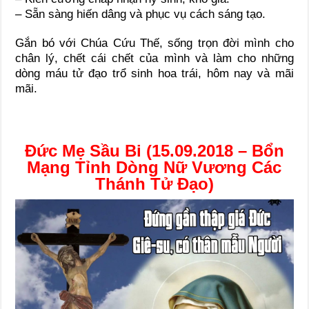
– Sẵn sàng hiến dâng và phục vụ cách sáng tạo.
Gắn bó với Chúa Cứu Thế, sống trọn đời mình cho
chân lý, chết cái chết của mình và làm cho những
dòng máu tử đạo trổ sinh hoa trái, hôm nay và mãi
mãi.
Đức Mẹ Sầu Bi (15.09.2018 – Bổn
Mạng Tỉnh Dòng Nữ Vương Các
Thánh Tử Đạo)