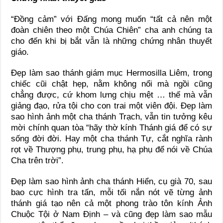
“Đồng cảm” với Đấng mong muốn “tất cả nên một
đoàn chiên theo một Chúa Chiên” cha anh chúng ta
cho đến khi bị bắt vẫn là những chứng nhân thuyết
giáo.
Đẹp làm sao thánh giám mục Hermosilla Liêm, trong
chiếc cũi chật hẹp, nằm không nổi mà ngồi cũng
chẳng được, cứ khom lưng chịu mệt … thế mà vẫn
giảng đạo, rửa tội cho con trai một viên đội. Đẹp làm
sao hình ảnh một cha thánh Trạch, vẫn tin tưởng kêu
mời chính quan tòa “hãy thờ kính Thánh giá để có sự
sống đời đời. Hay một cha thánh Tự, cắt nghĩa rành
rọt về Thượng phụ, trung phụ, hạ phụ để nói về Chúa
Cha trên trời”.
Đẹp làm sao hình ảnh cha thánh Hiển, cụ già 70, sau
bao cực hình tra tấn, mỗi tối nắn nót vẽ từng ảnh
thánh giá tạo nên cả một phong trào tôn kính Ảnh
Chuộc Tội ở Nam Định – và cũng đẹp làm sao mẫu