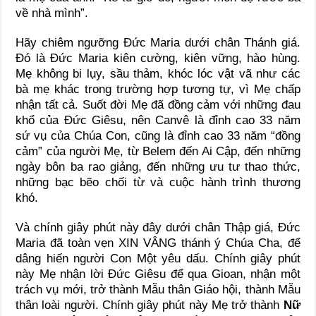
về nhà mình”.
Hãy chiêm ngưỡng Đức Maria dưới chân Thánh giá.
Đó là Đức Maria kiên cường, kiên vững, hào hùng.
Mẹ không bi lụy, sầu thảm, khóc lóc vật vã như các
bà mẹ khác trong trường hợp tương tự, vì Mẹ chấp
nhận tất cả. Suốt đời Mẹ đã đồng cảm với những đau
khổ của Đức Giêsu, nên Canvê là đỉnh cao 33 năm
sứ vụ của Chúa Con, cũng là đỉnh cao 33 năm “đồng
cảm” của người Mẹ, từ Belem đến Ai Cập, đến những
ngày bôn ba rao giảng, đến những ưu tư thao thức,
những bạc bẽo chối từ và cuộc hành trình thương
khó.
Và chính giây phút này đây dưới chân Thập giá, Đức
Maria đã toàn vẹn XIN VÂNG thánh ý Chúa Cha, để
dâng hiến người Con Một yêu dấu. Chính giây phút
này Mẹ nhận lời Đức Giêsu để qua Gioan, nhận một
trách vụ mới, trở thành Mẫu thân Giáo hội, thành Mẫu
thân loài người. Chính giây phút này Mẹ trở thành
Nữ