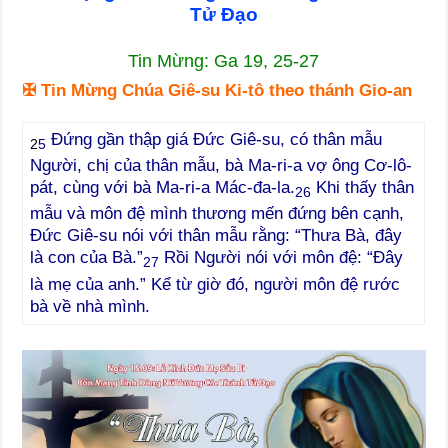
Tử Đạo
Tin Mừng: Ga 19, 25-27
✠
Tin Mừng Chúa Giê-su Ki-tô theo thánh Gio-an
Đứng gần thập giá Đức Giê-su, có thân mẫu
2
5
Người, chị của thân mẫu, bà Ma-ri-a vợ ông Cơ-lô-
pát, cùng với bà Ma-ri-a Mác-đa-la.
Khi thấy thân
26
mẫu và môn đệ mình thương mến đứng bên cạnh,
Đức Giê-su nói với thân mẫu rằng: “Thưa Bà, đây
là con của Bà.”
Rồi Người nói với môn đệ: “Đây
27
là mẹ của anh.” Kể từ giờ đó, người môn đệ rước
bà về nhà mình.