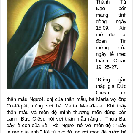
Thánh Tử
Đạo bổn
mạng tỉnh
dòng ngày
15.09, Xin
mời đọc lại
đoạn Tin
mừng của
ngày lễ theo
thánh Gioan
19, 25-27.
“Đứng gần
thập giá Đức
Giêsu, có
thân mẫu Người, chị của thân mẫu, bà Maria vợ ông
Cơ-lô-pát, cùng với bà Maria Mác-đa-la. Khi thấy
thân mẫu và môn đệ mình thương mến đứng bên
cạnh, Đức Giêsu nói với thân mẫu rằng : “Thưa Bà,
đây là con của Bà.” Rồi Người nói với môn đệ : “Đây
là mẹ của anh.” Kể từ giờ đó, người môn đệ rước bà