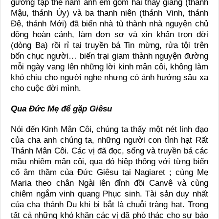
gương tập thể năm anh em gồm hai thầy giảng (thánh
Mậu, thánh Úy) và ba thanh niên (thánh Vinh, thánh
Đệ, thánh Mới) đã biến nhà tù thành nhà nguyện chủ
động hoàn cảnh, làm đơn sơ và xin khấn trọn đời
(dòng Ba) rồi rỉ tai truyền bá Tin mừng, rửa tội trên
bốn chục người… biến trại giam thành nguyện đường
mỗi ngày vang lên những lời kinh mân côi, không làm
khó chịu cho người nghe nhưng có ảnh hưởng sâu xa
cho cuộc đời mình.
Qua Đức Mẹ để gặp Giêsu
Nói đến Kinh Mân Côi, chúng ta thấy một nét linh đạo
của cha anh chúng ta, những người con tỉnh hạt Rất
Thánh Mân Côi. Các vị đã đọc, sống và truyền bá các
mầu nhiệm mân côi, qua đó hiệp thông với từng biến
cố âm thầm của Đức Giêsu tại Nagiaret ; cùng Mẹ
Maria theo chân Ngài lên đỉnh đồi Canvê và cùng
chiêm ngắm vinh quang Phục sinh. Tài sản duy nhất
của cha thánh Dụ khi bị bắt là chuỗi tràng hạt. Trong
tất cả những khó khăn các vị đã phó thác cho sự bảo