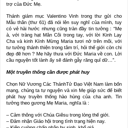
trợ của Đức Mẹ.
Thánh giám mục Valentino Vinh trong thư gửi cho
Mẫu thân (thư 61) đã nói lên suy nghĩ của mình, tuy
có vẻ hài hước nhưng cũng tràn đầy tin tưởng : “Mẹ
à, với tràng hạt Mân Côi trong tay, với lời Kinh Lạy
Cha và kinh Kính Mừng Maria tươi nở trên môi, với
tư tưởng thánh thiện trong tâm trí, hỏi thế giới còn chi
đẹp đẽ hơn ? Mẹ hãy thưa với Đức Maria về con. Lời
cầu nguyện tốt lành ấy sẽ đánh gẫy răng quỉ dữ…”.
Một truyền thống cần được phát huy
Chọn Nữ Vương Các ThánhTử Đạo Việt Nam làm bổn
mạng, chúng ta tự nguyện và xin Mẹ giúp sức để biết
phát huy truyền thống hào hùng của cha anh. Tin
tưởng theo gương Mẹ Maria, nghĩa là :
– Cảm thông với Chúa Giêsu trong lòng thế giới.
– Đảm nhận Giáo hội trong tình trạng hiện nay.
– Kiên cường chấp nhận hy sinh, khổ giá.