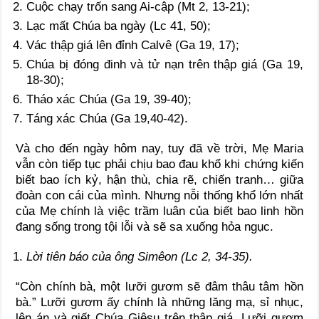
Cuộc chạy trốn sang Ai-cập (Mt 2, 13-21);
Lạc mất Chúa ba ngày (Lc 41, 50);
Vác thập giá lên đỉnh Calvê (Ga 19, 17);
Chúa bị đóng đinh và tử nạn trên thập giá (Ga 19,
18-30);
Tháo xác Chúa (Ga 19, 39-40);
Táng xác Chúa (Ga 19,40-42).
Và cho đến ngày hôm nay, tuy đã về trời, Mẹ Maria
vẫn còn tiếp tục phải chịu bao đau khổ khi chứng kiến
biết bao ích kỷ, hận thù, chia rẽ, chiến tranh… giữa
đoàn con cái của mình. Nhưng nỗi thống khổ lớn nhất
của Mẹ chính là việc trầm luân của biết bao linh hồn
đang sống trong tội lỗi và sẽ sa xuống hỏa ngục.
Lời tiên báo của ông Simêon (Lc 2, 34-35).
“Còn chính bà, một lưỡi gươm sẽ đâm thâu tâm hồn
bà.” Lưỡi gươm ấy chính là những lăng mạ, sỉ nhục,
lên án và giết Chúa Giêsu trên thập giá. Lưỡi gươm