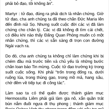
phải bỏ đạo, tôi không ăn”.
Martyr : tử đạo, đúng ra phải dịch là nhân chứng. Giờ
tử đạo, cha anh chúng ta đã theo chân Đức Maria lên
đến đỉnh núi Sọ. Nhưng suốt cuộc đời các vị đã làm
chứng cho chân lý. Các vị đã không đi tìm cái chết,
có điều khi nào thấy Đấng Quan Phòng muốn có một
nhân chứng, thì các vị sẵn sàng đi trọn con đường
Ngài vạch ra.
Do đó, cha anh chúng ta không chỉ làm chứng khi bị
chém đầu mà trước tiên và chủ yếu là những bước
chân loan báo Tin mừng. Cuộc tử đạo trường kỳ trong
suốt cuộc sống. Khi phải “trốn trong đống rạ, dưới
ruộng lúa, trong thùng gạo, trong mồ mả, hang sâu,
chờ đêm về tiếp tục đi công tác”.
Làm sao ta có thể quên được thánh giám mục
Hermossilla Liêm phải giả làm gia nô, xắn quần trát
bùn nắm đuôi ngựa đi thụ phong ; thánh giám mục