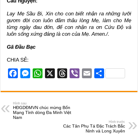
Cầu nguyện:
Lay Mẹ Sầu Bi, Xin cho con biết nhận ra những lưỡi
gươm đời con luôn đâm thâu lòng Mẹ, làm cho Mẹ
từng ngày đau đớn, để con nhận ra ơn Cứu Độ và
luôn sống xứng đáng là con của Mẹ. Amen./.
Gã Đầu Bạc
CHIA SẺ:
F
M
W
X
T
Vi
E
S
a
e
h
hr
b
m
h
c
ss
at
e
er
ail
ar
e
e
s
a
e
Hình sau
HĐGDĐMVN chúc mừng Bổn
b
n
A
d
Mạng Tỉnh dòng Đa Minh Việt
Nam
o
g
p
s
Hình trước
Các Tân Phụ Tá Đặc Trách Bắc
o
er
p
Ninh và Long Xuyên