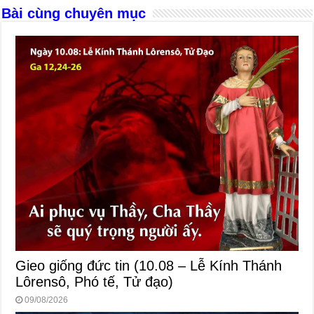
k
Bài cùng chuyên mục
Gieo giống đức tin (10.08 – Lễ Kính Thánh
Lôrensô, Phó tế, Tử đạo)
09/08/2026