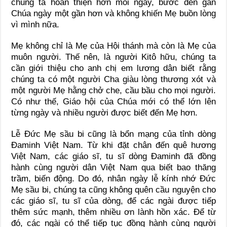
chúng ta hoàn thiện hơn mỗi ngày, bước đến gần
Chúa ngày một gần hơn và không khiến Mẹ buồn lòng
vì mình nữa.
Mẹ không chỉ là Mẹ của Hội thánh mà còn là Mẹ của
muôn người. Thế nên, là người Kitô hữu, chúng ta
cần giới thiệu cho anh chị em lương dân biết rằng
chúng ta có một người Cha giàu lòng thương xót và
một người Mẹ hằng chở che, cầu bầu cho mọi người.
Có như thế, Giáo hội của Chúa mới có thể lớn lên
từng ngày và nhiều người được biết đến Mẹ hơn.
Lễ Đức Mẹ sầu bi cũng là bổn mạng của tỉnh dòng
Đaminh Việt Nam. Từ khi đặt chân đến quê hương
Việt Nam, các giáo sĩ, tu sĩ dòng Đaminh đã đồng
hành cùng người dân Việt Nam qua biết bao thăng
trầm, biến động. Do đó, nhân ngày lễ kính nhớ Đức
Mẹ sầu bi, chúng ta cũng không quên cầu nguyện cho
các giáo sĩ, tu sĩ của dòng, để các ngài được tiếp
thêm sức mạnh, thêm nhiều ơn lành hồn xác. Để từ
đó, các ngài có thể tiếp tục đồng hành cùng người