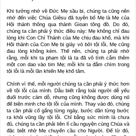
Khi tưởng nhớ về Đức Mẹ sầu bi, chúng ta cũng nên
nhớ đến việc Chúa Giêsu đã tuyên bố Mẹ là Mẹ của
Hội thánh thông qua thánh Gioan tông đồ. Do đó,
chúng ta cần phải ý thức điều này: Mẹ không chỉ đau
lòng khi Con Chí Thánh của Mẹ chịu đau khổ, mà khi
Hội thánh của Con Mẹ bị giày vò bởi tội lỗi, Mẹ cũng
đau lòng không kém. Thế nên, chúng ta phải nhớ
rằng, mỗi khi ta phạm tội là ta đã vô tình cắm thêm
một con dao vào tim Mẹ; mỗi khi ta đắm chìm trong
tội lỗi là mỗi lần khiến Mẹ khổ tâm.
Chính vì thế, mỗi người chúng ta cần phải ý thức hơn
về tội lỗi của mình. Dẫu biết rằng loài người dễ yếu
đuối trước cám dỗ, nhưng cũng không được dùng nó
để biện minh cho tội lỗi của mình. Thay vào đó, chúng
ta cần phải cố gắng từng ngày, bước dần từng bước
ra khỏi vũng lầy tội lỗi. Chỉ bằng sức mình là chưa
đủ, chúng ta cần phải liên lỉ cầu nguyện cùng Chúa và
đặc biệt nhờ Mẹ chuyển cầu cho Người. Để từ đó,