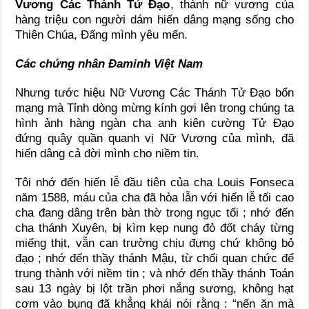
Vương Các Thánh Tử Đạo
, thành nữ vương của
hàng triệu con người dám hiến dâng mạng sống cho
Thiên Chúa, Đấng mình yêu mến.
Các chứng nhân Đaminh Việt Nam
Nhưng tước hiệu Nữ Vương Các Thánh Tử Đạo bổn
mạng mà Tỉnh dòng mừng kính gợi lên trong chúng ta
hình ảnh hàng ngàn cha anh kiên cường Tử Đạo
đứng quây quần quanh vị Nữ Vương của mình, đã
hiến dâng cả đời mình cho niềm tin.
Tôi nhớ đến hiến lễ đầu tiên của cha Louis Fonseca
năm 1588, máu của cha đã hòa lẫn với hiến lễ tối cao
cha đang dâng trên bàn thờ trong ngục tối ; nhớ đến
cha thánh Xuyên, bị kìm kẹp nung đỏ đốt cháy từng
miếng thịt, vẫn can trường chịu đựng chứ không bỏ
đạo ; nhớ đến thầy thánh Mậu, từ chối quan chức để
trung thành với niềm tin ; và nhớ đến thầy thánh Toán
sau 13 ngày bị lột trần phơi nắng sương, không hạt
cơm vào bụng đã khẳng khái nói rằng : “nến ăn mà