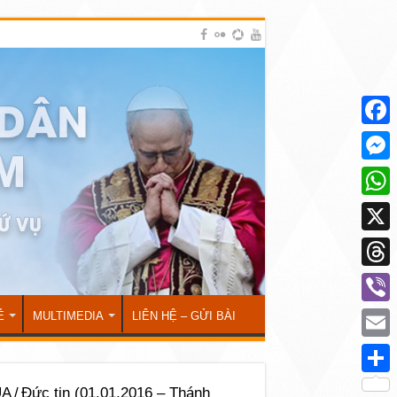
Face
Mess
What
X
Thre
Viber
Ẻ
MULTIMEDIA
LIÊN HỆ – GỬI BÀI
Emai
Shar
ÚA
/
Đức tin (01.01.2016 – Thánh