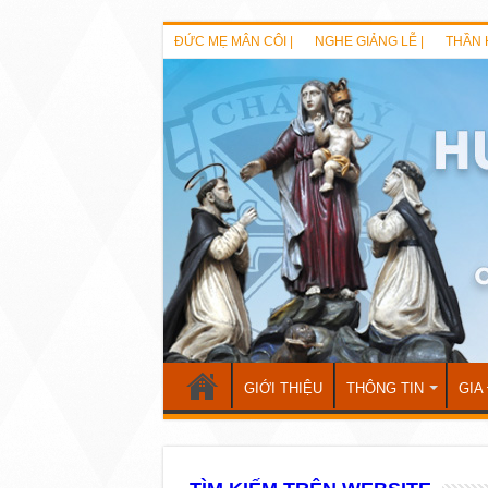
ĐỨC MẸ MÂN CÔI |
NGHE GIẢNG LỄ |
THẦN 
GIỚI THIỆU
THÔNG TIN
GIA