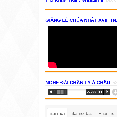
TÌM KIẾM TRÊN WEBSITE
GIẢNG LỄ CHÚA NHẬT XVIII TN
NGHE ĐÀI CHÂN LÝ Á CHÂU
Trình
Vm
00:00
R
P
phát
âm
thanh
Bài mới
Bài nổi bật
Phản hồi