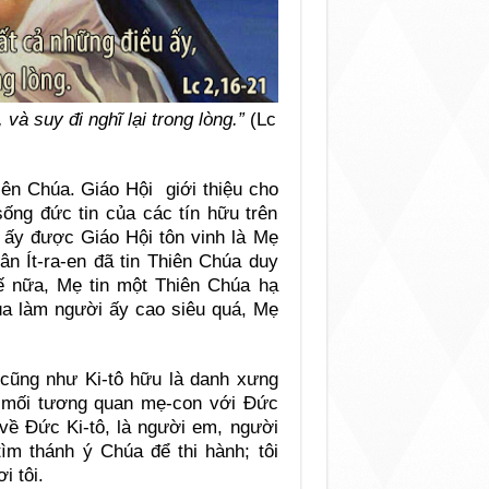
và suy đi nghĩ lại trong lòng.”
(Lc
n Chúa. Giáo Hội giới thiệu cho
ống đức tin của các tín hữu trên
u ấy được Giáo Hội tôn vinh là Mẹ
ân Ít-ra-en đã tin Thiên Chúa duy
ế nữa, Mẹ tin một Thiên Chúa hạ
a làm người ấy cao siêu quá, Mẹ
cũng như Ki-tô hữu là danh xưng
ờ mối tương quan mẹ-con với Đức
 về Đức Ki-tô, là người em, người
ìm thánh ý Chúa để thi hành; tôi
 tôi.