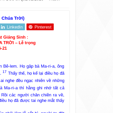
 Chúa Trời)
LinkedIn
Pinterest
t Giáng Sinh :
 TRỜI – L
ễ trọng
6-21
ến Bê-lem. Họ gặp bà Ma-ri-a, ông
17
ỏ.
Thấy thế, họ kể lại điều họ đã
ai nghe đều ngạc nhiên về những
 Ma-ri-a thì hằng ghi nhớ tất cả
Rồi các người chăn chiên ra về,
điều họ đã được tai nghe mắt thấy