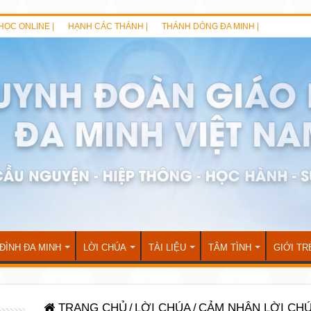
HỌC ONLINE |
HẠNH CÁC THÁNH |
THÁNH DÒNG ĐA MINH |
 ĐÌNH ĐA MINH
LỜI CHÚA
TÀI LIỆU
TÂM TÌNH
GIỚI TR
TRANG CHỦ
/
LỜI CHÚA
/
CẢM NHẬN LỜI CH