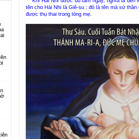
Khi Hài Nhi được đủ tám ngày, nghĩa là đến lú
tên cho Hài Nhi là Giê-su ; đó là tên mà sứ thầ
được thụ thai trong lòng mẹ.
u
ọa
ại
iên
bị
àn
hờ
tiên