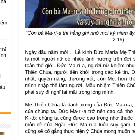
ina
iểm
“Còn bà Ma-ri-a thì hằng ghi nhớ mọi kỷ niệm ấy, 
2,19)
chỉ
Ngày đầu năm mới , Lễ kính Đức Maria Mẹ Thiê
ình
ta một người nữ có nhiều ảnh hưởng trên đời s
toàn thế giới. Đức Ma-ri-a, người nữ khiêm nh
Thiên Chúa, người tiên khởi trong các kẻ tin. D
i
nhất, quyền năng, thương xót; còn Mẹ, hơn th
mình nhập thể làm người. Mầu nhiệm Thiên Chú
Sáu
phải suy đi nghĩ lại mãi trong lòng mình.
Mẹ Thiên Chúa là danh xưng của Đức Ma-ri-a, 
của chúng ta. Đức Ma-ri-a trở nên cao cả nh
Ki-tô; chúng ta cũng được cao trọng nhờ thuộc
môn đệ của Ngài. Đức Ma-ri-a luôn suy gẫm, t
cũng sẽ cố gắng thực hiện ý Chúa mong muốn nơi