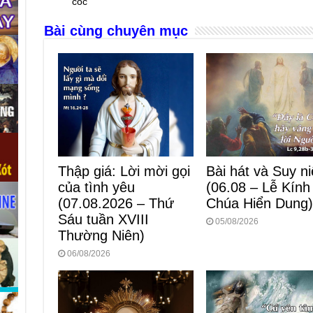
o
g
p
s
cóc
o
er
p
Bài cùng chuyên mục
k
Bài hát và Suy n
Thập giá: Lời mời gọi
(06.08 – Lễ Kính
của tình yêu
Chúa Hiển Dung
(07.08.2026 – Thứ
Sáu tuần XVIII
05/08/2026
Thường Niên)
06/08/2026