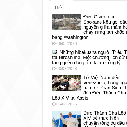
Thẻ
Đức Giám mục
Spokane kêu gọi cầ
nguyện giữa thảm h
cháy rừng tàn khốc t
bang Washington
06/08/2026
Những hibakusha người Triều T
tại Hiroshima: Một chương lịch sử 
lãng quên đang tìm kiếm công lý
06/08/2026
Từ Việt Nam đến
Venezuela, hàng ng
bạn trẻ Phan Sinh c
đón Đức Thánh Cha
Lêô XIV tại Assisi
06/08/2026
Đức Thánh Cha Lêô
XIV sẽ thực hiện
chuyến tông du đầu 