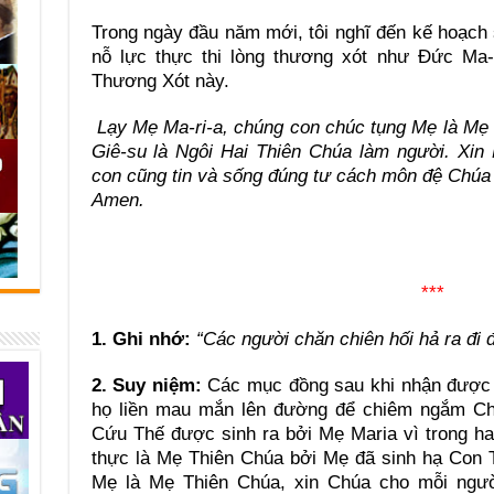
Trong ngày đầu năm mới, tôi nghĩ đến kế hoạch
nỗ lực thực thi lòng thương xót như Đức Ma-
Thương Xót này.
Lạy Mẹ Ma-ri-a, chúng con chúc tụng Mẹ là Mẹ 
Giê-su là Ngôi Hai Thiên Chúa làm người. Xi
con cũng tin và sống đúng tư cách môn đệ Chúa
Amen.
***
1. Ghi nhớ:
“Các người chăn chiên hối hả ra đi
2. Suy niệm:
Các mục đồng sau khi nhận được t
họ liền mau mắn lên đường để chiêm ngắm Ch
Cứu Thế được sinh ra bởi Mẹ Maria vì trong h
thực là Mẹ Thiên Chúa bởi Mẹ đã sinh hạ Con 
Mẹ là Mẹ Thiên Chúa, xin Chúa cho mỗi ngư