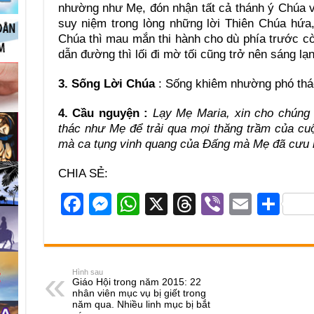
nhường như Mẹ, đón nhận tất cả thánh ý Chúa v
suy niệm trong lòng những lời Thiên Chúa hứa,
Chúa thì mau mắn thi hành cho dù phía trước c
dẫn đường thì lối đi mờ tối cũng trở nên sáng lạn
3. Sống Lời Chúa
: Sống khiêm nhường phó thá
4. Cầu nguyện :
Lạy Mẹ Maria, xin cho chúng 
thác như Mẹ để trải qua mọi thăng trầm của c
mà ca tụng vinh quang của Đấng mà Mẹ đã cưu
CHIA SẺ:
F
M
W
X
T
Vi
E
S
a
e
h
hr
b
m
h
c
ss
at
e
er
ail
ar
e
e
s
a
e
Hình sau
Giáo Hội trong năm 2015: 22
b
n
A
d
nhân viên mục vụ bị giết trong
năm qua. Nhiều linh mục bị bắt