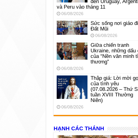
đến Uruguay, Argent
và Peru vào tháng 11
06/08/2026
Sức sống nơi giáo đ
Đất Mũi
06/08/2026
Giữa chiến tranh
Ukraine, những dấu 
của “Nền văn minh t
thương”
06/08/2026
Thập giá: Lời mời gọ
của tình yêu
(07.08.2026 – Thứ 
tuần XVIII Thường
Niên)
06/08/2026
HẠNH CÁC THÁNH