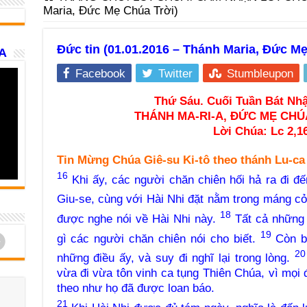
Maria, Đức Mẹ Chúa Trời)
Đức tin (01.01.2016 – Thánh Maria, Đức Mẹ
A
Facebook
Twitter
Stumbleupon
Thứ Sáu. Cuối Tuần Bát Nhậ
THÁNH MA-RI-A, ĐỨC MẸ CHÚA
Lời Chúa:
Lc 2,1
Tin Mừng Chúa Giê-su Ki-tô theo thánh Lu-ca
16
Khi ấy, các người chăn chiên hối hả ra đi đ
Giu-se, cùng với Hài Nhi đặt nằm trong máng c
18
được nghe nói về Hài Nhi này.
Tất cả những 
19
d
gì các người chăn chiên nói cho biết.
Còn bà
20
những điều ấy, và suy đi nghĩ lại trong lòng.
vừa đi vừa tôn vinh ca tụng Thiên Chúa, vì mọi 
theo như họ đã được loan báo.
21