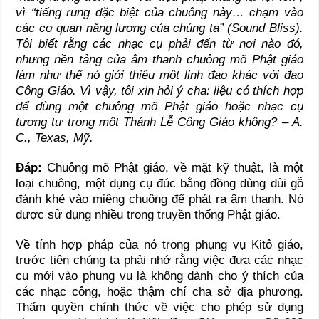
vì “tiếng rung đặc biệt của chuông này… chạm vào
các cơ quan năng lượng của chúng ta” (Sound Bliss).
Tôi biết rằng các nhạc cụ phải đến từ nơi nào đó,
nhưng nền tảng của âm thanh chuông mõ Phật giáo
làm như thể nó giới thiệu một linh đạo khác với đạo
Công Giáo. Vì vậy, tôi xin hỏi ý cha: liệu có thích hợp
để dùng một chuông mõ Phật giáo hoặc nhạc cụ
tương tự trong một Thánh Lễ Công Giáo không? – A.
C., Texas, Mỹ.
Đáp:
Chuông mõ Phật giáo, về mặt kỹ thuật, là một
loại chuông, một dụng cụ đúc bằng đồng dùng dùi gỗ
đánh khẻ vào miệng chuông để phát ra âm thanh. Nó
được sử dụng nhiều trong truyền thống Phật giáo.
Về tính hợp pháp của nó trong phụng vụ Kitô giáo,
trước tiên chúng ta phải nhớ rằng việc đưa các nhạc
cụ mới vào phụng vụ là không dành cho ý thích của
các nhạc công, hoặc thậm chí cha sở địa phương.
Thẩm quyền chính thức về việc cho phép sử dụng