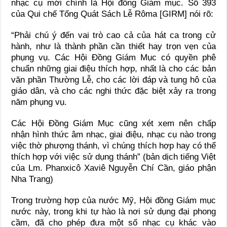
nhạc cụ mới chính là Hội đồng Giám mục. Số 393
của Qui chế Tổng Quát Sách Lễ Rôma [GIRM] nói rõ:
“Phải chú ý đến vai trò cao cả của hát ca trong cử
hành, như là thành phần cần thiết hay trọn vẹn của
phụng vụ. Các Hội Ðồng Giám Mục có quyền phê
chuẩn những giai điệu thích hợp, nhất là cho các bản
văn phần Thường Lễ, cho các lời đáp và tung hô của
giáo dân, và cho các nghi thức đặc biệt xảy ra trong
năm phụng vụ.
Các Hội Ðồng Giám Mục cũng xét xem nên chấp
nhận hình thức âm nhạc, giai điệu, nhạc cụ nào trong
việc thờ phượng thánh, vì chúng thích hợp hay có thể
thích hợp với việc sử dụng thánh” (bản dịch tiếng Việt
của Lm. Phanxicô Xaviê Nguyễn Chí Cần, giáo phận
Nha Trang)
Trong trường hợp của nước Mỹ, Hội đồng Giám mục
nước này, trong khi tự hào là nơi sử dụng đại phong
cầm, đã cho phép đưa một số nhạc cụ khác vào