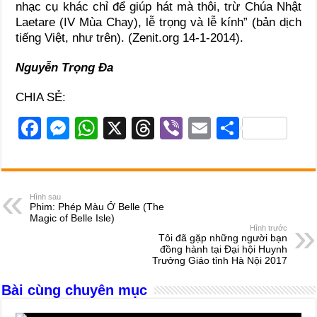
nhạc cụ khác chỉ để giúp hát mà thôi, trừ Chúa Nhật
Laetare (IV Mùa Chay), lễ trọng và lễ kính” (bản dịch
tiếng Việt, như trên). (Zenit.org 14-1-2014).
Nguyễn Trọng Đa
CHIA SẺ:
F
M
W
X
T
Vi
E
S
a
e
h
hr
b
m
h
c
ss
at
e
er
ail
ar
e
e
s
a
e
Hình sau
Phim: Phép Màu Ở Belle (The
b
n
A
d
Magic of Belle Isle)
Hình trước
o
g
p
s
Tôi đã gặp những người bạn
đồng hành tại Đại hội Huynh
o
er
p
Trưởng Giáo tỉnh Hà Nội 2017
k
Bài cùng chuyên mục