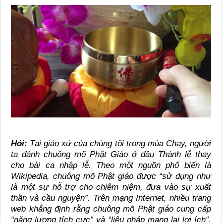
Hỏi:
Tại giáo xứ của chúng tôi trong mùa Chay, người
ta đánh chuông mõ Phật Giáo ở đầu Thánh lễ thay
cho bài ca nhập lễ. Theo một nguồn phổ biến là
Wikipedia, chuông mõ Phật giáo được “sử dụng như
là một sự hỗ trợ cho chiêm niệm, đưa vào sự xuất
thần và cầu nguyện”. Trên mạng Internet, nhiều trang
web khẳng định rằng chuông mõ Phật giáo cung cấp
“năng lượng tích cực” và “liệu pháp mang lại lợi ích”,