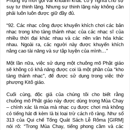
Phụng vụ mời gọi vài khoảnh khắc có ý nghĩa cho sự
suy tư thinh lặng. Nhưng sự thinh lặng này không cần
phải luôn luôn được giữ đầy đủ.
“92. Các nhạc công được khuyến khích chơi các bản
nhạc trong kho tàng thánh nhạc của các nhạc sĩ của
nhiều thời đại khác nhau và các nền văn hóa khác
nhau. Ngoài ra, các người này được khuyến khích
nâng cao tài năng và sự tập luyện của mình…”
Một lần nữa, việc sử dụng một chuông mõ Phật giáo
sẽ không có khả năng được coi là một phần của “kho
tàng thánh nhạc”, để được sử dụng trong việc thờ
phượng Kitô giáo.
Cuối cùng, độc giả của chúng tôi cho biết rằng
chuông mõ Phật giáo này được dùng trong Mùa Chay
– chính xác là mùa mà nhạc cụ được chơi mà không
có tiếng hát đi kèm là bị loại trừ cách rõ ràng. Như số
313 của Qui chế Tổng Quát Sách Lễ Rôma [GIRM]
nói rõ: “Trong Mùa Chay, tiếng phong cầm và các