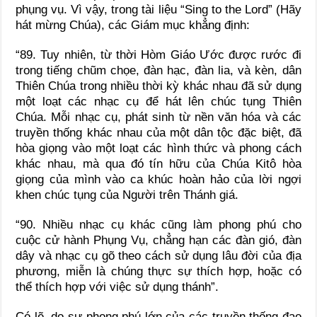
phụng vụ. Vì vậy, trong tài liệu “Sing to the Lord” (Hãy
hát mừng Chúa), các Giám mục khẳng định:
“89. Tuy nhiên, từ thời Hòm Giáo Ước được rước đi
trong tiếng chũm chọe, đàn hạc, đàn lia, và kèn, dân
Thiên Chúa trong nhiều thời kỳ khác nhau đã sử dụng
một loạt các nhạc cụ để hát lên chúc tụng Thiên
Chúa. Mỗi nhạc cụ, phát sinh từ nền văn hóa và các
truyền thống khác nhau của một dân tộc đặc biệt, đã
hòa giọng vào một loạt các hình thức và phong cách
khác nhau, mà qua đó tín hữu của Chúa Kitô hòa
giọng của mình vào ca khúc hoàn hảo của lời ngợi
khen chúc tụng của Người trên Thánh giá.
“90. Nhiều nhạc cụ khác cũng làm phong phú cho
cuộc cử hành Phụng Vụ, chẳng hạn các đàn gió, đàn
dây và nhạc cụ gõ theo cách sử dụng lâu đời của địa
phương, miễn là chúng thực sự thích hợp, hoặc có
thể thích hợp với việc sử dụng thánh”.
Có lẽ, do sự phong phú lớn của các truyền thống đạo