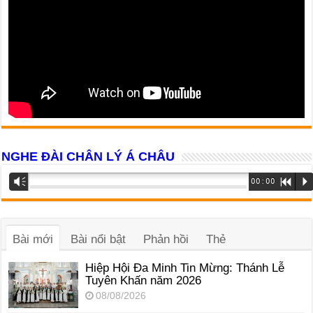
NGHE ĐÀI CHÂN LÝ Á CHÂU
Trình
Vm
00:00
R
P
phát
âm
thanh
Bài mới
Bài nổi bật
Phản hồi
Thẻ
Hiệp Hội Đa Minh Tin Mừng: Thánh Lễ
Tuyên Khấn năm 2026
08/08/2026