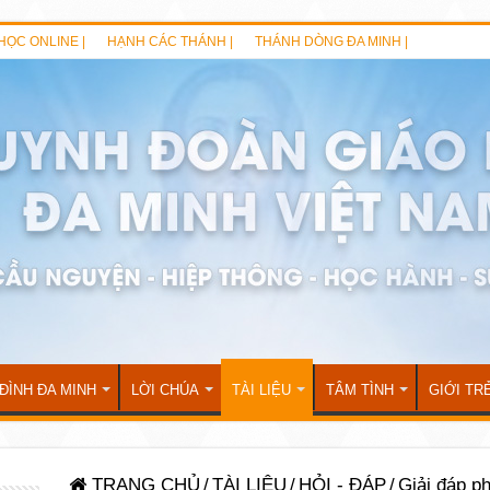
HỌC ONLINE |
HẠNH CÁC THÁNH |
THÁNH DÒNG ĐA MINH |
 ĐÌNH ĐA MINH
LỜI CHÚA
TÀI LIỆU
TÂM TÌNH
GIỚI TR
TRANG CHỦ
/
TÀI LIỆU
/
HỎI - ĐÁP
/
Giải đáp ph