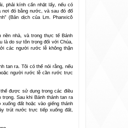
i, phải kính cẩn nhặt lấy, nếu có
a nơi đó bằng nước, và sau đó đổ
nh” (Bản dịch của Lm. Phanxicô
n nền nhà, và trong thực tế Bánh
u là do sự tôn trọng đối với Chúa,
ởi các người rước lễ không thận
h tan ra. Tôi có thể nói rằng, nếu
 hoặc người rước lễ cần rước trực
ó thể được sử dụng trong các điều
 trọng. Sau khi Bánh thánh tan ra
p xuống đất hoặc vào giếng thánh
ày trút nước trực tiếp xuống đất,