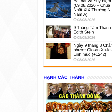
Bài hát và Suy niệm
(09.08.2026 – Chúa
Nhật XIX Thường Ni
Năm A)
08/08/2026
9 Tháng Tám Thánh
Edith Stein
08/08/2026
Ngày 9 tháng 8 Châ
phước Gio-an Xa-le
Linh mục (+1242)
08/08/2026
HẠNH CÁC THÁNH