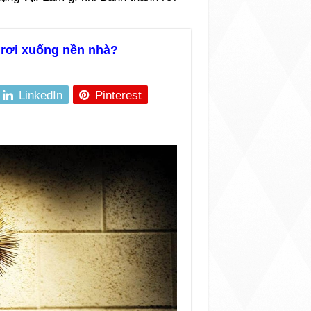
 rơi xuống nền nhà?
LinkedIn
Pinterest