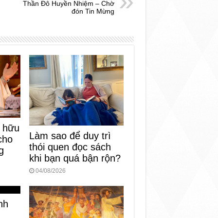
Thần Đô Huyền Nhiệm – Chờ
đón Tin Mừng
n hữu
Làm sao để duy trì
cho
thói quen đọc sách
g
khi bạn quá bận rộn?
04/08/2026
nh