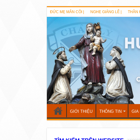
ĐỨC MẸ MÂN CÔI |
NGHE GIẢNG LỄ |
THẦN 
GIỚI THIỆU
THÔNG TIN
GIA