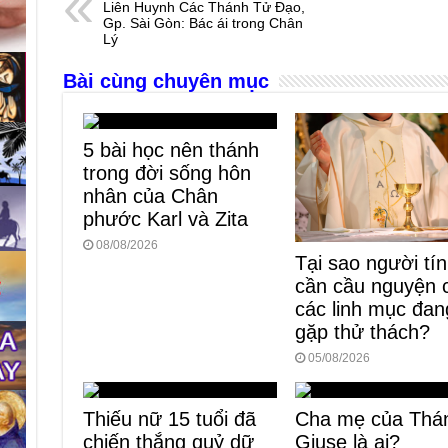
Liên Huynh Các Thánh Tử Đạo,
b
n
A
d
Gp. Sài Gòn: Bác ái trong Chân
Lý
o
g
p
s
Bài cùng chuyên mục
o
er
p
k
5 bài học nên thánh
trong đời sống hôn
nhân của Chân
phước Karl và Zita
08/08/2026
Tại sao người tí
cần cầu nguyện 
các linh mục đan
gặp thử thách?
05/08/2026
Thiếu nữ 15 tuổi đã
Cha mẹ của Thá
chiến thắng quỷ dữ
Giuse là ai?