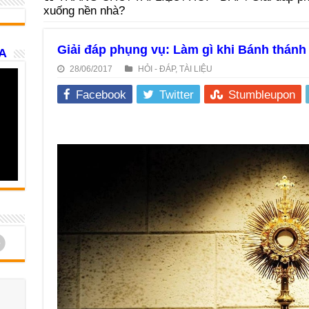
xuống nền nhà?
Giải đáp phụng vụ: Làm gì khi Bánh thánh
A
28/06/2017
HỎI - ĐÁP
,
TÀI LIỆU
Facebook
Twitter
Stumbleupon
d