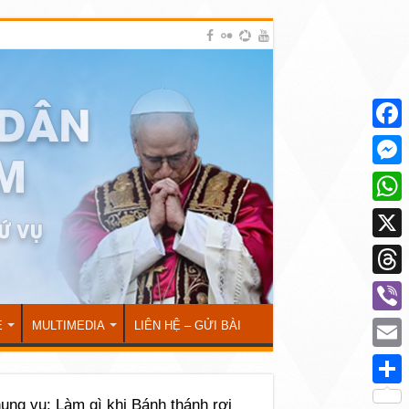
Face
Mess
What
X
Thre
Viber
Ẻ
MULTIMEDIA
LIÊN HỆ – GỬI BÀI
Emai
Shar
ụng vụ: Làm gì khi Bánh thánh rơi