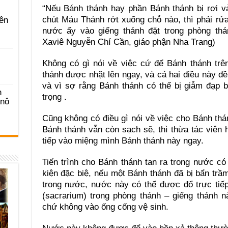
“Nếu Bánh thánh hay phần Bánh thánh bị rơi vả
chút Máu Thánh rớt xuống chỗ nào, thì phải rử
ên
nước ấy vào giếng thánh đặt trong phòng thá
Xaviê Nguyễn Chí Cần, giáo phận Nha Trang)
Không có gì nói về việc cứ để Bánh thánh trê
thánh được nhặt lên ngay, và cả hai điều này đề
và vì sợ rằng Bánh thánh có thể bị giẫm đạp b
n
trọng .
-nô
Cũng không có điều gì nói về việc cho Bánh thán
Bánh thánh vẫn còn sạch sẽ, thì thừa tác viên
tiếp vào miệng mình Bánh thánh này ngay.
Tiến trình cho Bánh thánh tan ra trong nước c
kiện đặc biệ, nếu một Bánh thánh đã bị bẩn trầm
trong nước, nước này có thể được đổ trực tiế
(sacrarium) trong phòng thánh – giếng thánh n
chứ không vào ống cống vệ sinh.