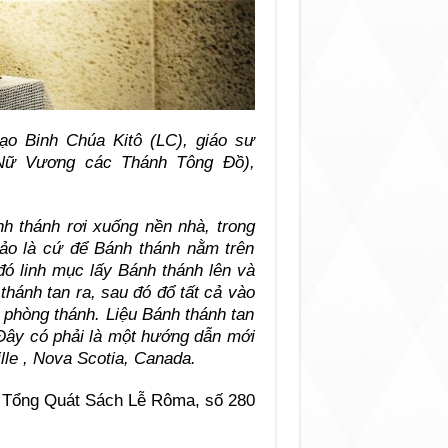
o Binh Chúa Kitô (LC), giáo sư
(Nữ Vương các Thánh Tông Đồ),
h thánh rơi xuống nền nhà, trong
bảo là cứ để Bánh thánh nằm trên
đó linh mục lấy Bánh thánh lên và
hánh tan ra, sau đó đổ tất cả vào
g phòng thánh. Liệu Bánh thánh tan
Đây có phải là một hướng dẫn mới
lle , Nova Scotia, Canada.
 Tổng Quát Sách Lễ Rôma, số 280