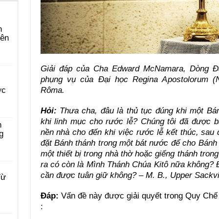
n
yên
Giải đáp của Cha Edward McNamara, Dòng Đạ
phụng vụ của Đại học Regina Apostolorum 
Rôma.
ớc
Hỏi:
Thưa cha, đâu là thủ tục đúng khi một Bán
khi linh mục cho rước lễ? Chúng tôi đã được 
n
nền nhà cho đến khi việc rước lễ kết thúc, sau 
g
đặt Bánh thánh trong một bát nước để cho Bánh t
một thiết bị trong nhà thờ hoặc giếng thánh tron
ra có còn là Mình Thánh Chúa Kitô nữa không? 
cần được tuân giữ không? – M. B., Upper Sackvi
Từ
Đáp:
Vấn đề này được giải quyết trong Quy Chế
: