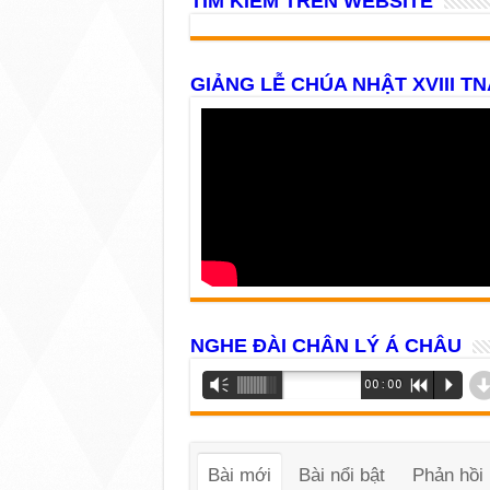
TÌM KIẾM TRÊN WEBSITE
GIẢNG LỄ CHÚA NHẬT XVIII TN
NGHE ĐÀI CHÂN LÝ Á CHÂU
Trình
Vm
00:00
R
P
phát
âm
thanh
Bài mới
Bài nổi bật
Phản hồi