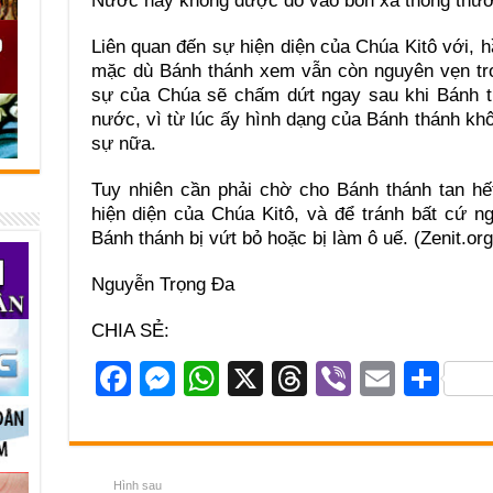
Nước này không được đổ vào bồn xả thông thườ
Liên quan đến sự hiện diện của Chúa Kitô với, h
mặc dù Bánh thánh xem vẫn còn nguyên vẹn tro
sự của Chúa sẽ chấm dứt ngay sau khi Bánh t
nước, vì từ lúc ấy hình dạng của Bánh thánh khô
sự nữa.
Tuy nhiên cần phải chờ cho Bánh thánh tan hế
hiện diện của Chúa Kitô, và để tránh bất cứ 
Bánh thánh bị vứt bỏ hoặc bị làm ô uế. (Zenit.or
Nguyễn Trọng Đa
CHIA SẺ:
F
M
W
X
T
Vi
E
S
a
e
h
hr
b
m
h
c
ss
at
e
er
ail
ar
e
e
s
a
e
Hình sau