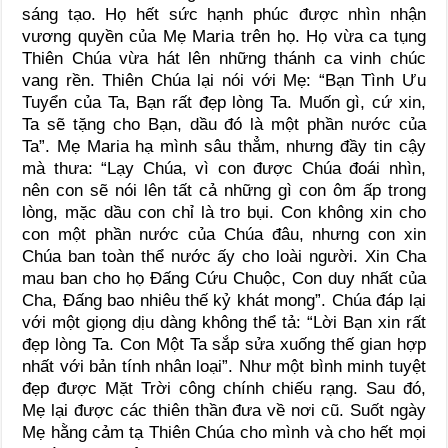
sáng tạo. Họ hết sức hạnh phúc được nhìn nhận
vương quyền của Mẹ Maria trên họ. Họ vừa ca tụng
Thiên Chúa vừa hát lên những thánh ca vinh chúc
vang rền. Thiên Chúa lại nói với Mẹ: “Bạn Tình Ưu
Tuyển của Ta, Bạn rất đẹp lòng Ta. Muốn gì, cứ xin,
Ta sẽ tặng cho Bạn, dầu đó là một phần nước của
Ta”. Mẹ Maria hạ mình sâu thẳm, nhưng đầy tin cậy
mà thưa: “Lạy Chúa, vì con được Chúa đoái nhìn,
nên con sẽ nói lên tất cả những gì con ôm ấp trong
lòng, mặc dầu con chỉ là tro bụi. Con không xin cho
con một phần nước của Chúa đâu, nhưng con xin
Chúa ban toàn thể nước ấy cho loài người. Xin Cha
mau ban cho họ Đấng Cứu Chuộc, Con duy nhất của
Cha, Đấng bao nhiêu thế kỷ khát mong”. Chúa đáp lại
với một giọng dịu dàng không thể tả: “Lời Bạn xin rất
đẹp lòng Ta. Con Một Ta sắp sửa xuống thế gian hợp
nhất với bản tính nhân loại”. Như một bình minh tuyệt
đẹp được Mặt Trời công chính chiếu rạng. Sau đó,
Mẹ lại được các thiên thần đưa về nơi cũ. Suốt ngày
Mẹ hằng cảm tạ Thiên Chúa cho mình và cho hết mọi