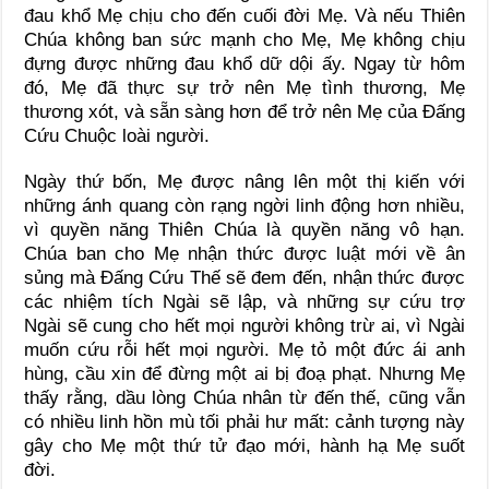
đau khổ Mẹ chịu cho đến cuối đời Mẹ. Và nếu Thiên
Chúa không ban sức mạnh cho Mẹ, Mẹ không chịu
đựng được những đau khổ dữ dội ấy. Ngay từ hôm
đó, Mẹ đã thực sự trở nên Mẹ tình thương, Mẹ
thương xót, và sẵn sàng hơn để trở nên Mẹ của Đấng
Cứu Chuộc loài người.
Ngày thứ bốn, Mẹ được nâng lên một thị kiến với
những ánh quang còn rạng ngời linh động hơn nhiều,
vì quyền năng Thiên Chúa là quyền năng vô hạn.
Chúa ban cho Mẹ nhận thức được luật mới về ân
sủng mà Đấng Cứu Thế sẽ đem đến, nhận thức được
các nhiệm tích Ngài sẽ lập, và những sự cứu trợ
Ngài sẽ cung cho hết mọi người không trừ ai, vì Ngài
muốn cứu rỗi hết mọi người. Mẹ tỏ một đức ái anh
hùng, cầu xin để đừng một ai bị đoạ phạt. Nhưng Mẹ
thấy rằng, dầu lòng Chúa nhân từ đến thế, cũng vẫn
có nhiều linh hồn mù tối phải hư mất: cảnh tượng này
gây cho Mẹ một thứ tử đạo mới, hành hạ Mẹ suốt
đời.