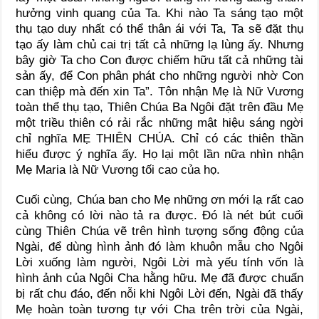
hưởng vinh quang của Ta. Khi nào Ta sáng tạo một
thụ tạo duy nhất có thể thân ái với Ta, Ta sẽ đặt thụ
tạo ấy làm chủ cai trị tất cả những lạ lùng ấy. Nhưng
bây giờ Ta cho Con được chiếm hữu tất cả những tài
sản ấy, để Con phân phát cho những người nhờ Con
can thiệp mà đến xin Ta”. Tôn nhận Mẹ là Nữ Vương
toàn thể thụ tạo, Thiên Chúa Ba Ngôi đặt trên đầu Mẹ
một triều thiên có rải rắc những mật hiệu sáng ngời
chỉ nghĩa MẸ THIÊN CHÚA. Chỉ có các thiên thần
hiểu được ý nghĩa ấy. Họ lại một lần nữa nhìn nhận
Mẹ Maria là Nữ Vương tối cao của họ.
Cuối cùng, Chúa ban cho Mẹ những ơn mới lạ rất cao
cả không có lời nào tả ra được. Đó là nét bút cuối
cùng Thiên Chúa vẽ trên hình tượng sống động của
Ngài, để dùng hình ảnh đó làm khuôn mẫu cho Ngôi
Lời xuống làm người, Ngôi Lời mà yếu tính vốn là
hình ảnh của Ngôi Cha hằng hữu. Mẹ đã được chuẩn
bị rất chu đáo, đến nỗi khi Ngôi Lời đến, Ngài đã thấy
Mẹ hoàn toàn tương tự với Cha trên trời của Ngài,