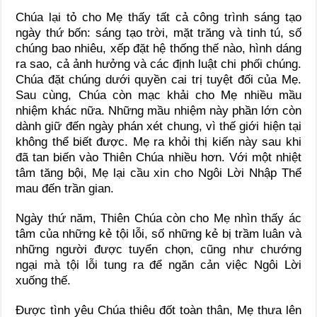
Chúa lại tỏ cho Mẹ thấy tất cả công trình sáng tạo
ngày thứ bốn: sáng tạo trời, mặt trăng và tinh tú, số
chúng bao nhiêu, xếp đặt hệ thống thế nào, hình dáng
ra sao, cả ảnh hưởng và các định luật chi phối chúng.
Chúa đặt chúng dưới quyền cai trị tuyệt đối của Mẹ.
Sau cùng, Chúa còn mạc khải cho Mẹ nhiều mầu
nhiệm khác nữa. Những mầu nhiệm này phần lớn còn
dành giữ đến ngày phán xét chung, vì thế giới hiện tại
không thể biết được. Mẹ ra khỏi thị kiến này sau khi
đã tan biến vào Thiên Chúa nhiều hơn. Với một nhiệt
tâm tăng bội, Mẹ lại cầu xin cho Ngôi Lời Nhập Thể
mau đến trần gian.
Ngày thứ năm, Thiên Chúa còn cho Mẹ nhìn thấy ác
tâm của những kẻ tội lỗi, số những kẻ bị trầm luân và
những người được tuyển chọn, cũng như chướng
ngại mà tội lỗi tung ra để ngăn cản việc Ngôi Lời
xuống thế.
Được tình yêu Chúa thiêu đốt toàn thân, Mẹ thưa lên