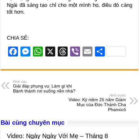
Ngài đã sáng tạo chỉ cho một mình họ, điều đó càng
tốt hơn.
CHIA SẺ:
F
M
W
X
T
Vi
E
S
a
e
h
hr
b
m
h
c
ss
at
e
er
ail
ar
e
e
s
a
e
Hình sau
Giải đáp phụng vụ: Làm gì khi
b
n
A
d
Bánh thánh rơi xuống nền nhà?
Hình trước
o
g
p
s
Video: Kỷ niệm 25 năm Giám
Mục của Đức Thánh Cha
o
er
p
Phanxicô
k
Bài cùng chuyên mục
Video: Ngày Ngày Với Mẹ – Tháng 8