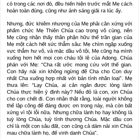
có trong các nơi đó, đều hiển hiện trước mắt Mẹ cách
hoàn toàn đúng, cũng như ánh sáng giãi ra lúc ấy.
Nhưng, đức khiêm nhượng của Mẹ phải cân xứng với
phẩm chức Mẹ Thiên Chúa cao trọng vô cùng, nên
Mẹ cũng nhận thấy thân phận hữu thể trần gian của
Mẹ một cách hết sức thẳm sâu: Mẹ chìm ngập xuống
vực thẳm hư vô, và mặc dầu vô tội, Mẹ cũng hạ mình
xuống hơn hết mọi con cháu tội lệ của Adong. Chúa
phán với Mẹ: “Cha rất ước mong cứu vớt thế gian.
Con hãy nài xin không ngừng để Cha cho Con duy
nhất Cha xuống hợp nhất với bản tính nhân loại”. Mẹ
thưa lên: “Lạy Chúa, ai cản ngăn được lòng lành
Chúa thực hiện ý định này? Nếu đó là con, xin Chúa
cho con chết đi. Con nhận thật rằng, loài người không
thể lập công để đáng được ơn trọng này, mà còn bất
xứng vì tội lỗi nữa. Nhưng chữa lành họ hay không là
tuỳ lòng Chúa, tuỳ tình thương Chúa. Mặc dầu con
chỉ là một con sâu đất, con cũng cả dám nài xin Chúa
mau chữa lành họ, để vinh danh Chúa”.