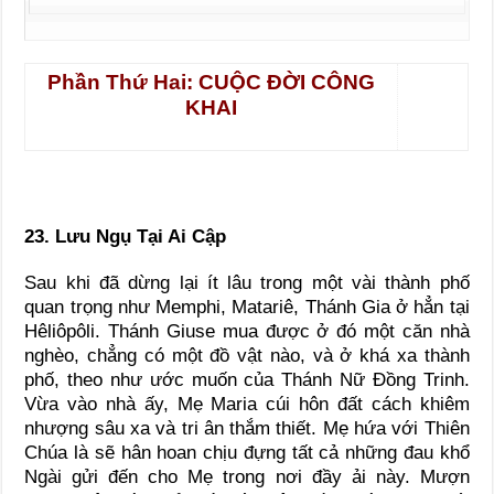
Phần Thứ Hai:
CUỘC ĐỜI CÔNG
KHAI
23. Lưu Ngụ Tại Ai Cập
Sau khi đã dừng lại ít lâu trong một vài thành phố
quan trọng như Memphi, Matariê, Thánh Gia ở hẳn tại
Hêliôpôli. Thánh Giuse mua được ở đó một căn nhà
nghèo, chẳng có một đồ vật nào, và ở khá xa thành
phố, theo như ước muốn của Thánh Nữ Đồng Trinh.
Vừa vào nhà ấy, Mẹ Maria cúi hôn đất cách khiêm
nhượng sâu xa và tri ân thắm thiết. Mẹ hứa với Thiên
Chúa là sẽ hân hoan chịu đựng tất cả những đau khổ
Ngài gửi đến cho Mẹ trong nơi đầy ải này. Mượn