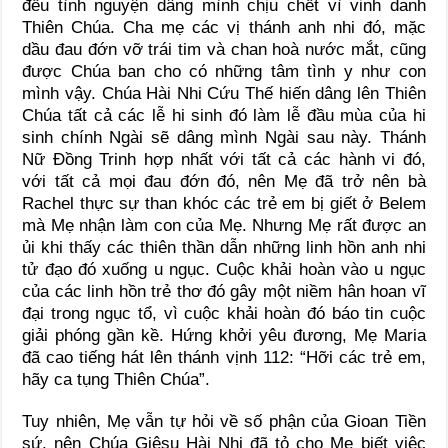
đều tình nguyện dâng mình chịu chết vì vinh danh
Thiên Chúa. Cha mẹ các vị thánh anh nhi đó, mặc
dầu đau đớn vỡ trái tim và chan hoà nước mắt, cũng
được Chúa ban cho có những tâm tình y như con
mình vậy. Chúa Hài Nhi Cứu Thế hiến dâng lên Thiên
Chúa tất cả các lễ hi sinh đó làm lễ đầu mùa của hi
sinh chính Ngài sẽ dâng mình Ngài sau này. Thánh
Nữ Đồng Trinh hợp nhất với tất cả các hành vi đó,
với tất cả mọi đau đớn đó, nên Mẹ đã trở nên bà
Rachel thực sự than khóc các trẻ em bị giết ở Belem
mà Mẹ nhận làm con của Mẹ. Nhưng Mẹ rất được an
ủi khi thấy các thiên thần dẫn những linh hồn anh nhi
tử đạo đó xuống u ngục. Cuộc khải hoàn vào u ngục
của các linh hồn trẻ thơ đó gây một niềm hân hoan vĩ
đại trong ngục tổ, vì cuộc khải hoàn đó báo tin cuộc
giải phóng gần kề. Hứng khởi yêu đương, Mẹ Maria
đã cao tiếng hát lên thánh vịnh 112: “Hỡi các trẻ em,
hãy ca tụng Thiên Chúa”.
Tuy nhiên, Mẹ vẫn tự hỏi về số phận của Gioan Tiền
sứ, nên Chúa Giêsu Hài Nhi đã tỏ cho Mẹ biết việc