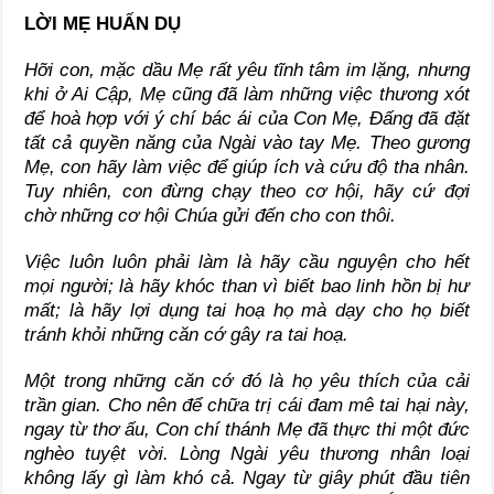
LỜI MẸ HUẤN DỤ
Hỡi con, mặc dầu Mẹ rất yêu tĩnh tâm im lặng, nhưng
khi ở Ai Cập, Mẹ cũng đã làm những việc thương xót
để hoà hợp với ý chí bác ái của Con Mẹ, Đấng đã đặt
tất cả quyền năng của Ngài vào tay Mẹ. Theo gương
Mẹ, con hãy làm việc để giúp ích và cứu độ tha nhân.
Tuy nhiên, con đừng chạy theo cơ hội, hãy cứ đợi
chờ những cơ hội Chúa gửi đến cho con thôi.
Việc luôn luôn phải làm là hãy cầu nguyện cho hết
mọi người; là hãy khóc than vì biết bao linh hồn bị hư
mất; là hãy lợi dụng tai hoạ họ mà dạy cho họ biết
tránh khỏi những căn cớ gây ra tai hoạ.
Một trong những căn cớ đó là họ yêu thích của cải
trần gian. Cho nên để chữa trị cái đam mê tai hại này,
ngay từ thơ ấu, Con chí thánh Mẹ đã thực thi một đức
nghèo tuyệt vời. Lòng Ngài yêu thương nhân loại
không lấy gì làm khó cả. Ngay từ giây phút đầu tiên