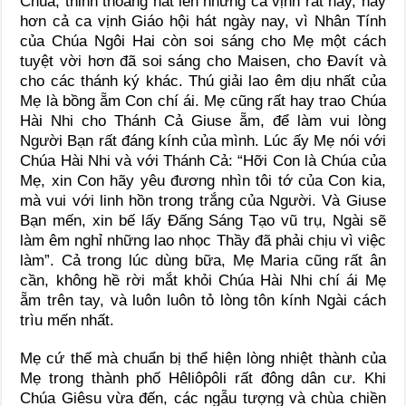
Chúa, thỉnh thoảng hát lên những ca vịnh rất hay, hay
hơn cả ca vịnh Giáo hội hát ngày nay, vì Nhân Tính
của Chúa Ngôi Hai còn soi sáng cho Mẹ một cách
tuyệt vời hơn đã soi sáng cho Maisen, cho Đavít và
cho các thánh ký khác. Thú giải lao êm dịu nhất của
Mẹ là bồng ẵm Con chí ái. Mẹ cũng rất hay trao Chúa
Hài Nhi cho Thánh Cả Giuse ẵm, để làm vui lòng
Người Bạn rất đáng kính của mình. Lúc ấy Mẹ nói với
Chúa Hài Nhi và với Thánh Cả: “Hỡi Con là Chúa của
Mẹ, xin Con hãy yêu đương nhìn tôi tớ của Con kia,
mà vui với linh hồn trong trắng của Người. Và Giuse
Bạn mến, xin bế lấy Đấng Sáng Tạo vũ trụ, Ngài sẽ
làm êm nghỉ những lao nhọc Thầy đã phải chịu vì việc
làm”. Cả trong lúc dùng bữa, Mẹ Maria cũng rất ân
cần, không hề rời mắt khỏi Chúa Hài Nhi chí ái Mẹ
ẵm trên tay, và luôn luôn tỏ lòng tôn kính Ngài cách
trìu mến nhất.
Mẹ cứ thế mà chuẩn bị thể hiện lòng nhiệt thành của
Mẹ trong thành phố Hêliôpôli rất đông dân cư. Khi
Chúa Giêsu vừa đến, các ngẫu tượng và chùa chiền