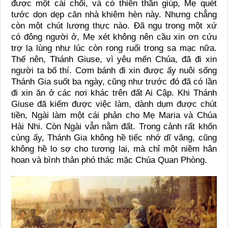
được một cái chổi, và có thiên thần giúp, Mẹ quét
tước dọn dẹp căn nhà khiêm hèn này. Nhưng chẳng
còn một chút lương thực nào. Đã ngụ trong một xứ
có đông người ở, Mẹ xét không nên cầu xin ơn cứu
trợ lạ lùng như lúc còn rong ruổi trong sa mạc nữa.
Thế nên, Thánh Giuse, vì yêu mến Chúa, đã đi xin
người ta bố thí. Cơm bánh đi xin được ấy nuôi sống
Thánh Gia suốt ba ngày, cũng như trước đó đã có lần
đi xin ăn ở các nơi khác trên đất Ai Cập. Khi Thánh
Giuse đã kiếm được việc làm, dành dụm được chút
tiền, Ngài làm một cái phản cho Mẹ Maria và Chúa
Hài Nhi. Còn Ngài vẫn nằm đất. Trong cảnh rất khốn
cùng ấy, Thánh Gia không hề tiếc nhớ dĩ vãng, cũng
không hề lo sợ cho tương lai, mà chỉ một niềm hân
hoan và bình thản phó thác mặc Chúa Quan Phòng.