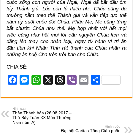
cuộc sống con người của Ngài, Ngài đã bắt đầu ôm
lấy Thánh giá. Lúc còn là thiếu nhi, Chúa cũng đã
thường nằm theo thế Thánh giá và vẫn tiếp tục thế
nằm ấy suốt cuộc đời Chúa. Phần Mẹ, Mẹ cũng từng
bắt chước Chúa như thế. Mẹ hợp nhất với hết mọi
việc cũng như hết mọi lời cầu nguyện Chúa làm và
dâng lên thay cho nhân loại, ngay từ hành vi tri ân
đầu tiên khi Nhân Tính rất thánh của Chúa nhận ra
những ân huệ Cha trên trời ban cho Chúa.
CHIA SẺ:
F
M
W
X
T
Vi
E
S
a
e
h
hr
b
m
h
c
ss
at
e
er
ail
ar
e
e
s
a
e
Hình sau
Thần Thánh hóa (26.08.2017 –
b
n
A
d
Thứ Bảy Tuần XX Mùa Thường
Niên năm A)
o
g
p
s
Hình trước
Đại hội Caritas Tổng Giáo phận