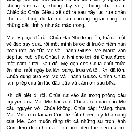
không sờn rách, không dây vết, không phai mầu.
Chiếc áo Chúa Giêsu sẽ cởi ra sau này lúc rửa chân
cho các tông đồ là một áo choàng ngoài cũng có
những đặc tính y như áo mặc trong.
Mặc y phục đó rồi, Chúa Hài Nhi đứng lên, toả ra một
vẻ đẹp say sưa, rồi một mình bước đi trước niềm hân
hoan lớn lao của Mẹ và Thánh Giuse. Mẹ Maria vẫn
tiếp tục nuôi sữa Chúa Hài Nhi cho tới khi Chúa được
một năm rưỡi. Sau đó, Mẹ dọn cho Chúa chút thức
ăn nhẹ, mỗi ngày ba lần, sáng, trưa và tối. Khi đã lớn,
Chúa dùng bữa với Mẹ và Thánh Giuse. Chính Chúa
làm phép của ăn lúc đầu bữa và cảm ơn sau bữa.
Khi đã biết đi rồi, Chúa rút vào ẩn trong phòng cầu
nguyện của Mẹ. Mẹ hỏi xem Chúa có muốn cho Mẹ
cầu nguyện với Chúa không, Chúa đáp: “Vâng, thưa
Mẹ, Mẹ cứ ở lại với Con để bắt chước tuỳ khả năng
của Mẹ. Con muốn rằng tất cả những sự trọn lành
Con đem đến cho các linh hồn, đều thể hiện cả nơi