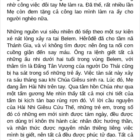
nhờ công việc đôi tay Mẹ làm ra. Đã thế, rất nhiều lần
Mẹ còn đem tặng cả công lao mình làm ra ấy cho
người nghèo nữa.
Những nguồn vui siêu nhiên đó tiếp theo một sự kiện
xé nát lòng xảy ra tại Belem. Hêrôđê đã cho tầm nã
Thánh Gia, và vì không tìm được nên ông ta nổi cơn
cuồng giận đến say máu. Ông ra lệnh giết tất cả
những ấu nhi dưới hai tuổi trong vùng Belem, với
thâm tín là Đấng Tân Vương của người Do Thái cũng
bị hạ sát trong số những trẻ ấy. Việc tàn sát này xảy
ra sáu tháng sau khi Chúa Giêsu sinh ra. Lúc đó, Mẹ
đang ẵm Hài Nhi trên tay. Qua tâm hồn Chúa như qua
một tấm gương Mẹ nhìn thấy tất cả mọi chi tiết của
tấm bi kịch tàn bạo rùng rợn đó. Vì lời cầu nguyện
của Hài Nhi Giêsu Cứu Thế, những trẻ em, trong số
đó có những em mới sinh được tám ngày, đều được
ơn dùng trí khôn thi hành các nhân đức hướng thần,
và nhận thức được nguyên nhân thiêng liêng việc
mình bị giết, nên tất cả đều được phúc tử đạo. Tất cả