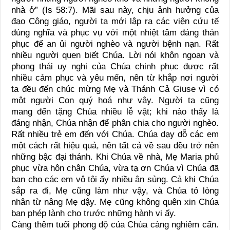
nhà ở” (Is 58:7). Mãi sau này, chịu ảnh hưởng của
đạo Công giáo, người ta mới lập ra các viện cứu tế
đúng nghĩa và phục vụ với một nhiệt tâm đáng thán
phục để an ủi người nghèo và người bệnh nạn. Rất
nhiều người quen biết Chúa. Lời nói khôn ngoan và
phong thái uy nghi của Chúa chinh phục được rất
nhiều cảm phục và yêu mến, nên từ khắp nơi người
ta đều đến chúc mừng Mẹ và Thánh Cả Giuse vì có
một người Con quý hoá như vậy. Người ta cũng
mang đến tặng Chúa nhiều lễ vật; khi nào thấy là
đáng nhận, Chúa nhận để phân chia cho người nghèo.
Rất nhiều trẻ em đến với Chúa. Chúa dạy dỗ các em
một cách rất hiệu quả, nên tất cả về sau đều trở nên
những bậc đại thánh. Khi Chúa về nhà, Mẹ Maria phủ
phục vừa hôn chân Chúa, vừa tạ ơn Chúa vì Chúa đã
ban cho các em vô tội ấy nhiều ân sủng. Cả khi Chúa
sắp ra đi, Mẹ cũng làm như vậy, và Chúa tỏ lòng
nhân từ nâng Mẹ dậy. Mẹ cũng không quên xin Chúa
ban phép lành cho trước những hành vi ấy.
Càng thêm tuổi phong độ của Chúa càng nghiêm cẩn.