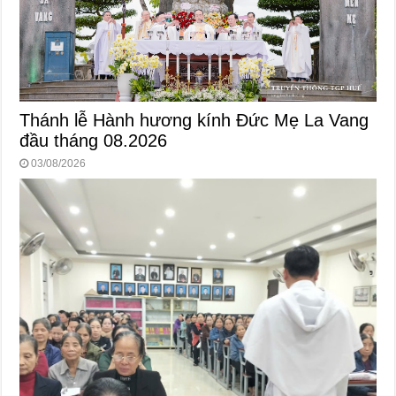
Thánh lễ Hành hương kính Đức Mẹ La Vang
đầu tháng 08.2026
03/08/2026