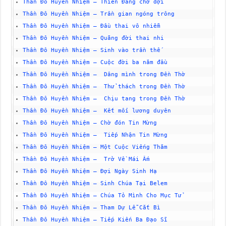
Thần Đô Huyền Nhiệm – Thiên Đàng chờ đợi
Thần Đô Huyền Nhiệm – Trần gian ngóng trông
Thần Đô Huyền Nhiệm – Đầu thai vô nhiễm
Thần Đô Huyền Nhiệm – Quãng đời thai nhi
Thần Đô Huyền Nhiệm – Sinh vào trần thế
Thần Đô Huyền Nhiệm – Cuộc đời ba năm đầu
Thần Đô Huyền Nhiệm –  Dâng mình trong Đền Thờ
Thần Đô Huyền Nhiệm –  Thử thách trong Đền Thờ
Thần Đô Huyền Nhiệm –  Chịu tang trong Đền Thờ
Thần Đô Huyền Nhiệm –  Kết mối lương duyên
Thần Đô Huyền Nhiệm – Chờ đón Tin Mừng
Thần Đô Huyền Nhiệm –  Tiếp Nhận Tin Mừng
Thần Đô Huyền Nhiệm – Một Cuộc Viếng Thăm
Thần Đô Huyền Nhiệm –  Trở Về Mái Ấm
Thần Đô Huyền Nhiệm – Đợi Ngày Sinh Hạ
Thần Đô Huyền Nhiệm – Sinh Chúa Tại Belem
Thần Đô Huyền Nhiệm – Chúa Tỏ Mình Cho Mục Tử
Thần Đô Huyền Nhiệm – Tham Dự Lễ Cắt Bì
Thần Đô Huyền Nhiệm – Tiếp Kiến Ba Đạo Sĩ