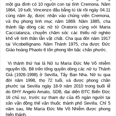
một gia đình có 10 người con tại tỉnh Cremona. Năm
1864, 19 tuổi, Vincenzo đậu bằng tú tài rồi ngày 04.11
cùng năm ấy, được nhận vào chủng viện Cremona,
và thụ phong linh mục năm 1869. Năm 1885, cha
thành lập dòng các nữ tử Oratorio cùng với Maria
Caccialanza, chuyên chăm sóc các thiếu nữ nghèo
khổ về tinh thần lẫn vật chất. Cha qua đời năm 1917
tại Vicobellignano. Năm Thánh 1975, cha được Đức
Giáo hoàng Phaolo 6 tôn phong lên bậc chân phước.
Vị thánh thứ hai là Nữ tu Maria Đức Mẹ Vô nhiễm
nguyên tội, Bề trên tổng quyền dòng các nữ tu Thánh
Giá (1926-1998) ở Sevilla, Tây Ban Nha. Nữ tu qua
đời năm 1998, thọ 72 tuổi, và được phong chân
phước tại Sevilla ngày 18-9 năm 2010 trong buổi lễ
do ĐHY Angelo Amato, SDB, đại diện ĐTC Biển Đức
16 chủ sự, trước sự tham dự của 45 ngàn người tại
sân vận động thế vận thuộc thành phố Sevilla. Chỉ 5
năm sau, Mẹ Maria Đức Mẹ Vô Nhiễm được phong
hiển thánh.