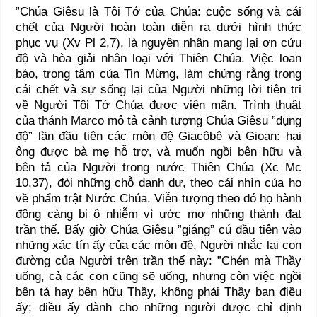
”Chúa Giêsu là Tôi Tớ của Chúa: cuộc sống và cái
chết của Người hoàn toàn diễn ra dưới hình thức
phục vụ (Xv Pl 2,7), là nguyên nhân mang lại ơn cứu
độ và hòa giải nhân loại với Thiên Chúa. Việc loan
báo, trọng tâm của Tin Mừng, làm chứng rằng trong
cái chết và sự sống lại của Người những lời tiên tri
về Người Tôi Tớ Chúa được viên mãn. Trình thuật
của thánh Marco mô tả cảnh tượng Chúa Giêsu ”đụng
độ” lần đầu tiên các môn đệ Giacôbê và Gioan: hai
ông được bà mẹ hỗ trợ, và muốn ngồi bên hữu và
bên tả của Người trong nước Thiên Chúa (Xc Mc
10,37), đòi những chỗ danh dự, theo cái nhìn của họ
về phẩm trật Nước Chúa. Viễn tượng theo đó họ hành
động càng bị ô nhiễm vì ước mơ những thành đạt
trần thế. Bấy giờ Chúa Giêsu ”giáng” cú đầu tiên vào
những xác tín ấy của các môn đệ, Người nhắc lại con
đường của Người trên trần thế này: ”Chén mà Thầy
uống, cả các con cũng sẽ uống, nhưng còn việc ngồi
bên tả hay bên hữu Thầy, không phải Thầy ban điều
ấy; điều ấy dành cho những người được chỉ định