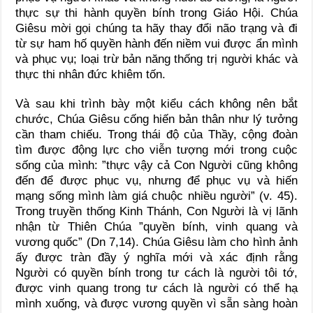
thực sự thi hành quyền bính trong Giáo Hội. Chúa
Giêsu mời gọi chúng ta hãy thay đổi não trạng và đi
từ sự ham hố quyền hành đến niềm vui được ẩn mình
và phục vụ; loại trừ bản năng thống trị người khác và
thực thi nhân đức khiêm tốn.
Và sau khi trình bày một kiểu cách không nên bắt
chước, Chúa Giêsu cống hiến bản thân như lý tưởng
cần tham chiếu. Trong thái độ của Thầy, cộng đoàn
tìm được động lực cho viễn tượng mới trong cuộc
sống của mình: ”thực vậy cả Con Người cũng không
đến để được phục vụ, nhưng để phục vụ và hiến
mạng sống mình làm giá chuộc nhiều người” (v. 45).
Trong truyền thống Kinh Thánh, Con Người là vị lãnh
nhận từ Thiên Chúa ”quyền bính, vinh quang và
vương quốc” (Dn 7,14). Chúa Giêsu làm cho hình ảnh
ấy được tràn đầy ý nghĩa mới và xác định rằng
Người có quyền bính trong tư cách là người tôi tớ,
được vinh quang trong tư cách là người có thể hạ
mình xuống, và được vương quyền vì sẵn sàng hoàn