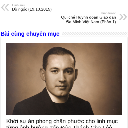
e
e
s
a
e
Hình sau
Đồ ngốc (19.10.2015)
b
n
A
d
Hình trước
Qui chế Huynh đoàn Giáo dân
o
g
p
s
Đa Minh Việt Nam (Phần 1)
o
er
p
Bài cùng chuyên mục
k
Khởi sự án phong chân phước cho linh mục
từng ảnh hưởng đến Đức Thánh Cha Lêô