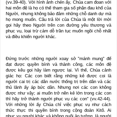
(vv.39-40). Với hình ảnh chén ấy, Chúa cam đoan với
hai môn đệ là họ có thể tham gia số phận đau khổ của
Người, nhưng không bảo đảm những chỗ danh dự mà
họ mong muốn. Câu trả lời của Chúa là một lời mời
gọi hãy theo Người trên con đường yêu thương và
phục vụ, loại trừ cám dỗ trần tục muốn ngồi chỗ nhất
và điều khiển người khác.
Đứng trước những người xoay sở ”mánh mung” để
đạt được quyền bính và thành công, các môn đệ
được kêu gọi hãy làm ngược lại. Vì thế, Chúa cảnh
giác họ: Các con biết rằng những kẻ được coi là
người cai trị các dân nước thống trị trên dân và các
thủ lãnh ấy áp bức dân. Nhưng nơi các con không
được như vậy; ai muốn trở nên kẻ lớn trong các con
thì hãy trở thành người phục vụ các con” (vv.42-44).
Với những lời ấy Chúa chỉ việc phục vụ như cách
thức thực thi quyền bính trong cộng đoàn Kitô. Ai
phục vụ người khác và không nuôi ảo tưởng, là người