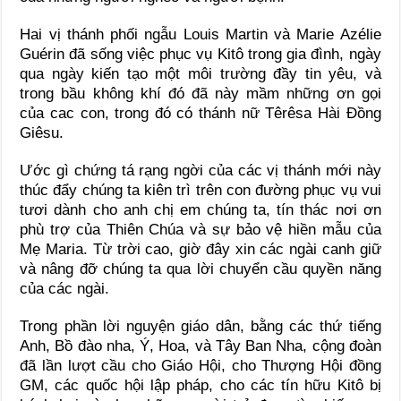
Hai vị thánh phối ngẫu Louis Martin và Marie Azélie
Guérin đã sống việc phục vụ Kitô trong gia đình, ngày
qua ngày kiến tạo một môi trường đầy tin yêu, và
trong bầu không khí đó đã này mầm những ơn gọi
của cac con, trong đó có thánh nữ Têrêsa Hài Đồng
Giêsu.
Ước gì chứng tá rạng ngời của các vị thánh mới này
thúc đẩy chúng ta kiên trì trên con đường phục vụ vui
tươi dành cho anh chị em chúng ta, tín thác nơi ơn
phù trợ của Thiên Chúa và sự bảo vệ hiền mẫu của
Mẹ Maria. Từ trời cao, giờ đây xin các ngài canh giữ
và nâng đỡ chúng ta qua lời chuyển cầu quyền năng
của các ngài.
Trong phần lời nguyện giáo dân, bằng các thứ tiếng
Anh, Bồ đào nha, Ý, Hoa, và Tây Ban Nha, cộng đoàn
đã lần lượt cầu cho Giáo Hội, cho Thượng Hội đồng
GM, các quốc hội lập pháp, cho các tín hữu Kitô bị