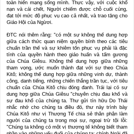
toàn hiến mạng sống mình. Thực vậy, với cuộc khổ
nạn và cái chết, Người chiếm được chỗ cuối cùng,
đạt tới mức độ phục vụ cao cả nhất, và trao tặng cho
Giáo Hội của Ngừơi.
ĐTC nói thêm rằng: ”có một sự không thể dung hợp
giữa cách thức quan niệm quyền bính theo các tiêu
chuẩn trần thế và sự khiêm tốn phục vụ phải là đặc
tính của quyền hành theo giáo huấn và tấm gương
của Chúa Giêsu. Không thể dung hợp giữa những
tham vọng, ước muốn thành đạt với sự theo Chúa
Kitô; không thể dung hợp giữa những vinh dự, thành
công, danh tiếng, những chiến thắng trần tục, với tiêu
chuẩn của Chúa Kitô chịu đóng đanh. Trái lại có sự
dung hợp giữa Chúa Giêsu ”chuyên chịu đau khổ và
sự đau khổ của chúng ta. Thư gửi tín hữu Do Thái
nhắc nhớ cho chúng ta điều đó, thư này trình bày
Chúa Kitô như vị Thượng Tế chia sẻ thân phận làm
người của chúng ta trong mọi sự, ngoại trừ tội lỗi:
”Chúng ta không có một vị thượng tế không biết tham
phần vào những yếu đuối của chúng ta: chính Ngài đã