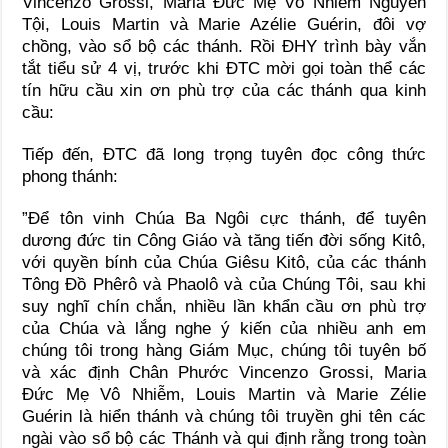
Vincenzo Grossi, Maria Đức Mẹ Vô Nhiễm Nguyên
Tội, Louis Martin và Marie Azélie Guérin, đôi vợ
chồng, vào sổ bộ các thánh. Rồi ĐHY trình bày vắn
tắt tiểu sử 4 vị, trước khi ĐTC mời gọi toàn thể các
tín hữu cầu xin ơn phù trợ của các thánh qua kinh
cầu:
Tiếp đến, ĐTC đã long trọng tuyên đọc công thức
phong thánh:
”Để tôn vinh Chúa Ba Ngôi cực thánh, để tuyên
dương đức tin Công Giáo và tăng tiến đời sống Kitô,
với quyền bính của Chúa Giêsu Kitô, của các thánh
Tông Đồ Phêrô và Phaolô và của Chúng Tôi, sau khi
suy nghĩ chín chắn, nhiều lần khẩn cầu ơn phù trợ
của Chúa và lắng nghe ý kiến của nhiều anh em
chúng tôi trong hàng Giám Mục, chúng tôi tuyên bố
và xác định Chân Phước Vincenzo Grossi, Maria
Đức Mẹ Vô Nhiễm, Louis Martin và Marie Zélie
Guérin là hiển thánh và chúng tôi truyền ghi tên các
ngài vào sổ bộ các Thánh và qui định rằng trong toàn