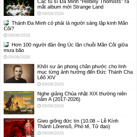
Các tu sĩ Đa Minh “Hillbilly Thomists” ra
mắt album mới Strange Land
09/08/2026
Thánh Đa Minh có phải là người sáng lập kinh Mân
Côi?
09/08/2026
Hơn 100 người đàn ông Úc lần chuỗi Mân Côi giữa
mưa bão
09/08/2026
Khởi sự án phong chân phước cho linh
mục từng ảnh hưởng đến Đức Thánh Cha
Lêô XIV
09/08/2026
Nghe giảng Chúa nhật XIX thường niên
năm A (2017-2026)
09/08/2026
Gieo giống đức tin (10.08 – Lễ Kính
Thánh Lôrensô, Phó tế, Tử đạo)
09/08/2026