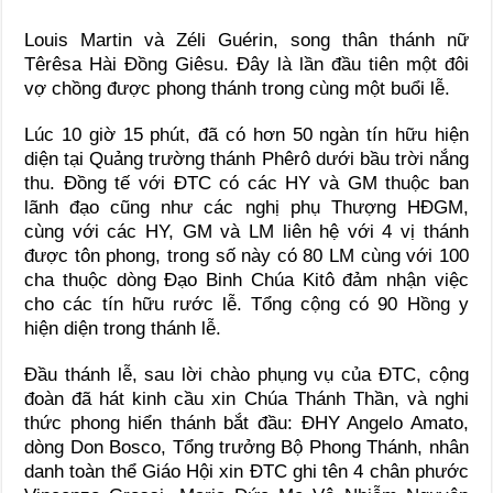
Louis Martin và Zéli Guérin, song thân thánh nữ
Têrêsa Hài Đồng Giêsu. Đây là lần đầu tiên một đôi
vợ chồng được phong thánh trong cùng một buổi lễ.
Lúc 10 giờ 15 phút, đã có hơn 50 ngàn tín hữu hiện
diện tại Quảng trường thánh Phêrô dưới bầu trời nắng
thu. Đồng tế với ĐTC có các HY và GM thuộc ban
lãnh đạo cũng như các nghị phụ Thượng HĐGM,
cùng với các HY, GM và LM liên hệ với 4 vị thánh
được tôn phong, trong số này có 80 LM cùng với 100
cha thuộc dòng Đạo Binh Chúa Kitô đảm nhận việc
cho các tín hữu rước lễ. Tổng cộng có 90 Hồng y
hiện diện trong thánh lễ.
Đầu thánh lễ, sau lời chào phụng vụ của ĐTC, cộng
đoàn đã hát kinh cầu xin Chúa Thánh Thần, và nghi
thức phong hiển thánh bắt đầu: ĐHY Angelo Amato,
dòng Don Bosco, Tổng trưởng Bộ Phong Thánh, nhân
danh toàn thể Giáo Hội xin ĐTC ghi tên 4 chân phước