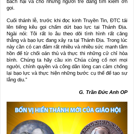
bách hại và cho những người trẻ đang tìm kiếm ơn
gọi.
Cuối thánh lễ, trước khi đọc kinh Truyền Tin, ĐTC tái
lên tiếng kêu gọi chấm dứt bạo lực tại Thánh Địa.
Ngài nói: Tôi rất lo âu theo dõi tình hình rất căng
thẳng và bạo lực đang xảy ra tại Thánh Địa. Trong lúc
này cần có can đảm rất nhiều và nhiều sức mạnh tâm
hồn để từ chối oán thù và thực thi những cử chỉ hòa
bình. Chúng ta hãy cầu xin Chúa củng cố nơi mọi
người, chính quyền và công dân lòng can cảm chống
lại bạo lực và thực hiện những bước cụ thể để tạo sự
lắng dịu.”
G. Trần Đức Anh OP