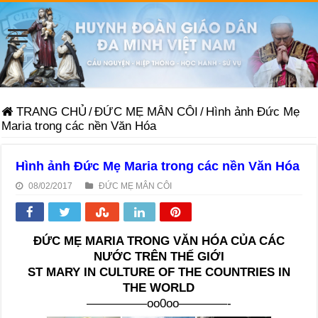
TRANG CHỦ
/
ĐỨC MẸ MÂN CÔI
/
Hình ảnh Đức Mẹ
Maria trong các nền Văn Hóa
Hình ảnh Đức Mẹ Maria trong các nền Văn Hóa
08/02/2017
ĐỨC MẸ MÂN CÔI
ĐỨC MẸ MARIA TRONG VĂN HÓA CỦA CÁC
NƯỚC TRÊN THẾ GIỚI
ST MARY IN CULTURE OF THE COUNTRIES IN
THE WORLD
—————oo0oo————-