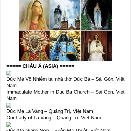
===== CHÂU Á (ASIA) =====
Đức Mẹ Vô Nhiễm tại nhà thờ Đức Bà – Sài Gòn, Việt
Nam
Immaculate Mother in Duc Ba Church – Sai Gon, Viet
Nam
Đức Mẹ La Vang – Quảng Trị, Việt Nam
Our Lady of La Vang – Quang Tri, Viet Nam
Đức Mẹ Giang Sơn – Buôn Ma Thuột, Việt Nam