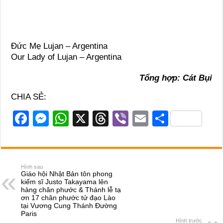
Đức Mẹ Lujan – Argentina
Our Lady of Lujan – Argentina
Tổng hợp: Cát Bụi
CHIA SẺ:
F
M
W
X
T
Vi
E
S
a
e
h
hr
b
m
h
c
ss
at
e
er
ail
ar
e
e
s
a
e
Hình sau
Giáo hội Nhật Bản tôn phong
b
n
A
d
kiếm sĩ Justo Takayama lên
hàng chân phước & Thánh lễ tạ
o
g
p
s
ơn 17 chân phước tử đạo Lào
tại Vương Cung Thánh Đường
o
er
p
Paris
Hình trước