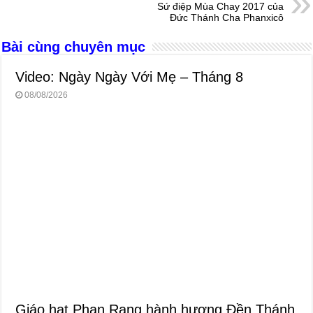
k
Sứ điệp Mùa Chay 2017 của
Đức Thánh Cha Phanxicô
Bài cùng chuyên mục
Video: Ngày Ngày Với Mẹ – Tháng 8
08/08/2026
Giáo hạt Phan Rang hành hương Đền Thánh