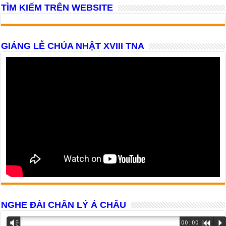
TÌM KIẾM TRÊN WEBSITE
GIẢNG LỄ CHÚA NHẬT XVIII TNA
NGHE ĐÀI CHÂN LÝ Á CHÂU
Trình
Vm
00:00
R
P