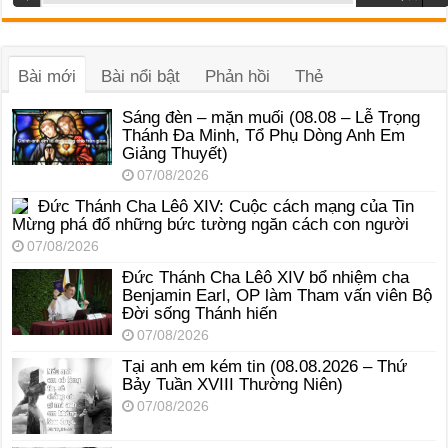
phát
âm
thanh
Bài mới
Bài nổi bật
Phản hồi
Thẻ
Sáng đèn – mặn muối (08.08 – Lễ Trọng
Thánh Đa Minh, Tổ Phụ Dòng Anh Em
Giảng Thuyết)
07/08/2026
Đức Thánh Cha Lêô XIV: Cuộc cách mạng của Tin
Mừng phá đổ những bức tường ngăn cách con người
07/08/2026
Đức Thánh Cha Lêô XIV bổ nhiệm cha
Benjamin Earl, OP làm Tham vấn viên Bộ
Đời sống Thánh hiến
07/08/2026
Tại anh em kém tin (08.08.2026 – Thứ
Bảy Tuần XVIII Thường Niên)
07/08/2026