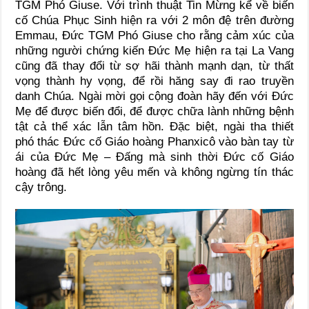
TGM Phó Giuse. Với trình thuật Tin Mừng kể về biến
cố Chúa Phục Sinh hiện ra với 2 môn đệ trên đường
Emmau, Đức TGM Phó Giuse cho rằng cảm xúc của
những người chứng kiến Đức Mẹ hiện ra tại La Vang
cũng đã thay đổi từ sợ hãi thành mạnh dạn, từ thất
vọng thành hy vọng, để rồi hăng say đi rao truyền
danh Chúa. Ngài mời gọi cộng đoàn hãy đến với Đức
Mẹ để được biến đổi, để được chữa lành những bệnh
tật cả thể xác lẫn tâm hồn. Đặc biệt, ngài tha thiết
phó thác Đức cố Giáo hoàng Phanxicô vào bàn tay từ
ái của Đức Mẹ – Đấng mà sinh thời Đức cố Giáo
hoàng đã hết lòng yêu mến và không ngừng tín thác
cậy trông.