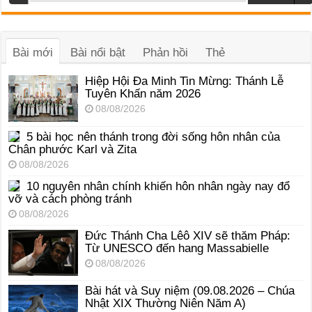
phát
âm
thanh
Bài mới
Bài nổi bật
Phản hồi
Thẻ
Hiệp Hội Đa Minh Tin Mừng: Thánh Lễ
Tuyên Khấn năm 2026
08/08/2026
5 bài học nên thánh trong đời sống hôn nhân của
Chân phước Karl và Zita
08/08/2026
10 nguyên nhân chính khiến hôn nhân ngày nay đổ
vỡ và cách phòng tránh
08/08/2026
Đức Thánh Cha Lêô XIV sẽ thăm Pháp:
Từ UNESCO đến hang Massabielle
08/08/2026
Bài hát và Suy niệm (09.08.2026 – Chúa
Nhật XIX Thường Niên Năm A)