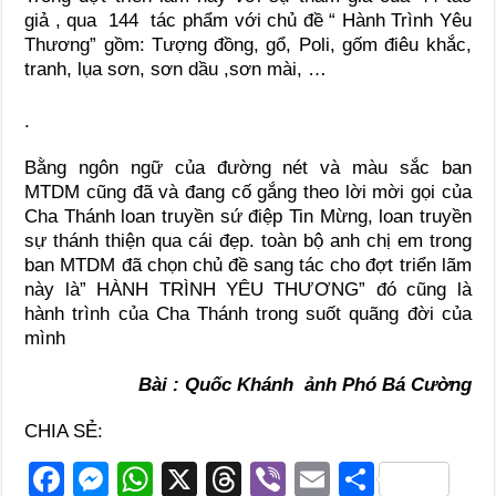
giả , qua 144 tác phẩm với chủ đề “ Hành Trình Yêu
Thương” gồm: Tượng đồng, gổ, Poli, gốm điêu khắc,
tranh, lụa sơn, sơn dầu ,sơn mài, …
.
Bằng ngôn ngữ của đường nét và màu sắc ban
MTDM cũng đã và đang cố gắng theo lời mời gọi của
Cha Thánh loan truyền sứ điệp Tin Mừng, loan truyền
sự thánh thiện qua cái đẹp. toàn bộ anh chị em trong
ban MTDM đã chọn chủ đề sang tác cho đợt triển lãm
này là” HÀNH TRÌNH YÊU THƯƠNG” đó cũng là
hành trình của Cha Thánh trong suốt quãng đời của
mình
Bài : Quốc Khánh ảnh Phó Bá Cường
CHIA SẺ:
F
M
W
X
T
Vi
E
S