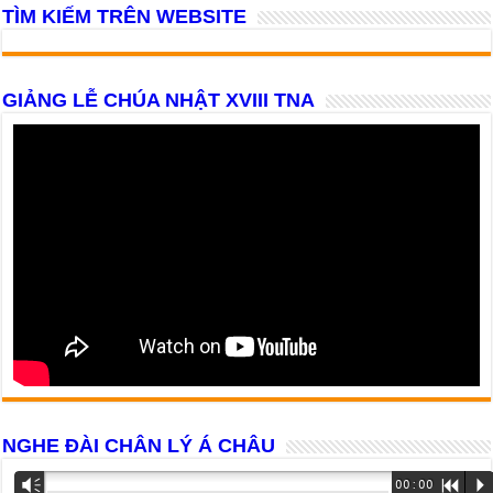
TÌM KIẾM TRÊN WEBSITE
GIẢNG LỄ CHÚA NHẬT XVIII TNA
NGHE ĐÀI CHÂN LÝ Á CHÂU
Trình
Vm
00:00
R
P