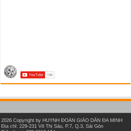
2026 Copyright by HUYNH ĐOÀN GIÁO DÂN ĐA MINH
Địa chỉ: 229-231 Võ Thị Sáu, P.7, Q.3, Sài Gòn