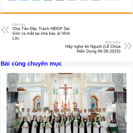
a
e
h
hr
b
m
h
c
ss
at
e
er
ail
ar
e
e
s
a
e
Hình sau
Cha Tân Đặc Trách HĐGP Sài
b
n
A
d
Gòn ra mắt tại nhà bác ái Vĩnh
Lộc
o
g
p
s
Hình trước
Hãy nghe lời Người (Lễ Chúa
o
er
p
Hiển Dung 06.08.2015)
k
Bài cùng chuyên mục