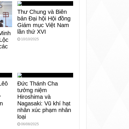
Thư Chung và Biên
bản Đại hội Hội đồng
Giám mục Việt Nam
lần thứ XVI
Minh
Lộc
10/10/2025
các
Lêô
Đức Thánh Cha
tưởng niệm
ử
Hiroshima và
ến
Nagasaki: Vũ khí hạt
nhân xúc phạm nhân
loại
06/08/2025