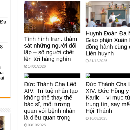
k
 Ða
Huynh Đoàn Đa 
Tình hình Iran: thảm
Giáo phận Xuân 
sát những người đối
đồng hành cùng 
 8
lập – số người chết
Liên huynh
lên tới hàng nghìn
31/12/2025
14/01/2026
u
ọa
ại
Đức Thánh Cha Lêô
Đức Thánh Cha 
XIV: Trí tuệ nhân tạo
XIV: Đức Hồng y
không thể thay thế
Karlic – vị mục t
bác sĩ, mối tương
trung tín, say m
quan với bệnh nhân
Hội Thánh
là điều quan trọng
10/08/2025
03/10/2025