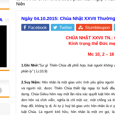
Niên
Ngày 04.10.2015: Chúa Nhật XXVII Thường
A
Facebook
Twitter
Stumbleupon
CHÚA NHẬT XXVII TN.: 
Kính trọng thể Đức m
Mc 10, 2 – 16
1.Ghi Nhớ:
“Sự gì Thiên Chúa đã phối hợp, loài người không
phân ly”
( Lc10,9)
2.Suy Niệm:
Hôn nhân là một giao ước tình yêu giữa người
d
và người nữ, được Thiên Chúa thiết lập ngay từ buổi đầu
dựng. Chúa Giêsu hôm nay một lần nữa xác quyết luật hôn nh
đơn hôn và vĩnh viễn, nghĩa là chỉ một vợ, một chồng và k
thay đổi, không ly dị. Ai tự ý huỷ bỏ giao ước hôn nhân là vi
luật Chúa. Là người kitô hữu, hôn nhân là một ơn gọi, là