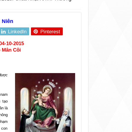
 Niên
LinkedIn
Pinterest
04-10-2015
ẹ Mân Côi
 được
 nam
 tạo
ân là
hông
 phạm
 con