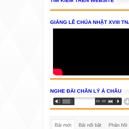
TÌM KIẾM TRÊN WEBSITE
GIẢNG LỄ CHÚA NHẬT XVIII TN
NGHE ĐÀI CHÂN LÝ Á CHÂU
Trình
Vm
00:00
R
P
phát
âm
thanh
Bài mới
Bài nổi bật
Phản hồi