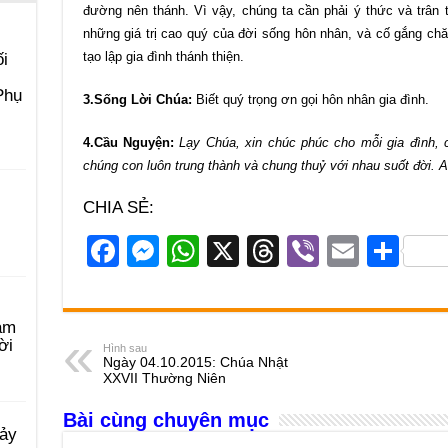
đường nên thánh. Vì vậy, chúng ta cần phải ý thức và trân 
những giá trị cao quý của đời sống hôn nhân, và cố gắng ch
tạo lập gia đình thánh thiện.
i
Phụ
3.Sống Lời Chúa:
Biết quý trọng ơn gọi hôn nhân gia đình.
4.Cầu Nguyện:
Lạy Chúa, xin chúc phúc cho mỗi gia đình, c
chúng con luôn trung thành và chung thuỷ với nhau suốt đời. 
CHIA SẺ:
F
M
W
X
T
Vi
E
S
a
e
h
hr
b
m
h
c
ss
at
e
er
ail
ar
àm
e
e
s
a
e
ời
Hình sau
Ngày 04.10.2015: Chúa Nhật
b
n
A
d
XXVII Thường Niên
o
g
p
s
Bài cùng chuyên mục
o
er
p
Bảy