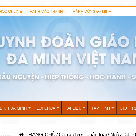
HỌC ONLINE |
HẠNH CÁC THÁNH |
THÁNH DÒNG ĐA MINH |
 ĐÌNH ĐA MINH
LỜI CHÚA
TÀI LIỆU
TÂM TÌNH
GIỚI TR
TRANG CHỦ
/
Chưa được phân loại
/
Ngày 04.10