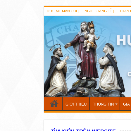
ĐỨC MẸ MÂN CÔI |
NGHE GIẢNG LỄ |
THẦN 
GIỚI THIỆU
THÔNG TIN
GIA