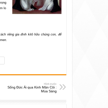
trọng
ăm lo
ách riêng gia đình kitô hữu chúng con, để
Amen.
Hình trước
Sống Đức Ái qua Kinh Mân Côi :
Mùa Sáng