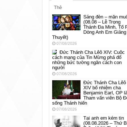
Thẻ
Sáng đèn – mặn muố
(08.08 – Lễ Trọng
Thánh Đa Minh, Tổ 
Dòng Anh Em Giảng
Thuyết)
07/08/2026
Đức Thánh Cha Lêô XIV: Cuộc
cách mạng của Tin Mừng phá đổ
những bức tường ngăn cách con
người
07/08/2026
Đức Thánh Cha Lêô
XIV bổ nhiệm cha
Benjamin Earl, OP l
Tham vấn viên Bộ Đ
sống Thánh hiến
07/08/2026
Tại anh em kém tin
(08.08.2026 – Thứ 