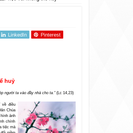
LinkedIn
Pinterest
hể huỷ
p người ta vào đầy nhà cho ta.”
(Lc 14,23)
 về điều
 Dân Chúa
 hình ảnh
ịnh chính
a tiệc mà
 đối niềm