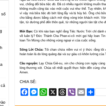
vui, chống đối bữa tiệc đó. Đã có nhiều người không muốn th
không muốn cộng tác vào một cuộc vui như thế. Tuy nhiên, k
vì vậy mà bữa tiệc đó bớt lộng lẫy và bị hủy bỏ. Ông chủ bữa
 số
cho bằng được bằng cách mở rộng vòng tròn khách mời. Vòn
tận, từ đường phố đến thôn quê, từ những người tàn tật cho 
g
Mời Bạn:
Có khi nào bạn nghĩ rằng Tiệc Nước Trời chỉ dành 
về luân lý? Đức Thánh Cha Phan-xi-cô mời gọi hãy loan Tin
loan Tin Mừng cho những vùng ngoại vi của cuộc sống.
ch
Sống Lời Chúa:
Tôi chan chứa niềm vui vì ý thức rằng tô
hoàn toàn là do lòng quảng đại và sự giàu có khôn lường của 
Cầu nguyện:
Lạy Chúa Giê-su, xin cho chúng con ngày càng 
ủa
lòng thương xót. Chúa sẽ nhất quyết thực hiện đến cùng ch
Amen.
CHIA SẺ:
 cả
F
M
W
X
T
Vi
E
S
a
e
h
hr
b
m
h
vào