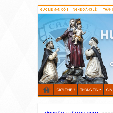
ĐỨC MẸ MÂN CÔI |
NGHE GIẢNG LỄ |
THẦN 
GIỚI THIỆU
THÔNG TIN
GIA