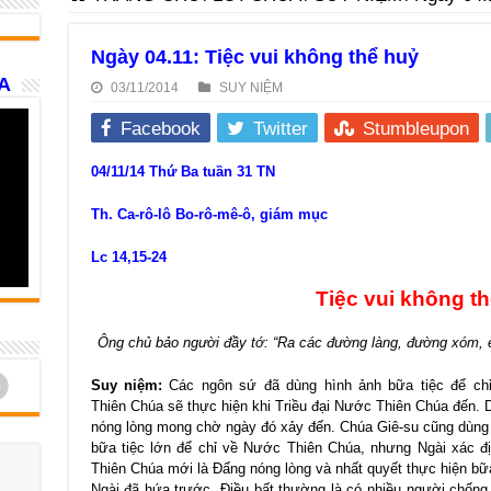
Ngày 04.11: Tiệc vui không thể huỷ
A
03/11/2014
SUY NIỆM
Facebook
Twitter
Stumbleupon
04/11/14 Thứ Ba tuần 31 TN
Th. Ca-rô-lô Bo-rô-mê-ô, giám mục
Lc 14,15-24
Tiệc vui không t
Ông chủ bảo người đầy tớ: “Ra các đường làng, đường xóm, é
d
Suy niệm:
Các ngôn sứ đã dùng hình ảnh bữa tiệc để chỉ
Thiên Chúa sẽ thực hiện khi Triều đại Nước Thiên Chúa đến.
nóng lòng mong chờ ngày đó xảy đến. Chúa Giê-su cũng dùng
bữa tiệc lớn để chỉ về Nước Thiên Chúa, nhưng Ngài xác đ
Thiên Chúa mới là Đấng nóng lòng và nhất quyết thực hiện bữ
Ngài đã hứa trước. Điều bất thường là có nhiều người chống