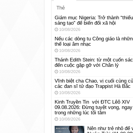
Thẻ
Giám mục Nigeria: Trở thành “thiểu
sáng tạo” để biến đổi xã hội
10/08/2026
Nếu các dòng tu Công giáo là nhữn
thể loại âm nhạc
10/08/2026
Thánh Edith Stein: từ một cuốn sá
đến cuộc gặp gỡ với Chân lý
10/08/2026
Vĩnh biệt cha Chao, vị cuối cùng c
các đan sĩ tử đạo Trappist Hà Bắc
10/08/2026
Kinh Truyền Tin với ĐTC Lêô XIV
09.08.2026: Đừng tuyệt vọng, ngay
trong những lúc tối tăm
10/08/2026
Nên như trẻ nhỏ để 