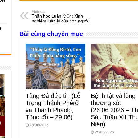
c
ss
at
e
er
ail
ar
26
e
e
s
a
e
Hình sau
Thần học Luân lý 04: Kinh
b
n
A
d
nghiệm luân lý của con người
h
o
g
p
s
Bài cùng chuyên mục
o
er
p
k
Tảng Đá đức tin (Lễ
Bệnh tật và lòng
Trọng Thánh Phêrô
thương xót
và Thánh Phaolô,
(26.06.2026 – T
Tông đồ – 29.06)
Sáu Tuần XII Th
Niên)
28/06/2026
25/06/2026