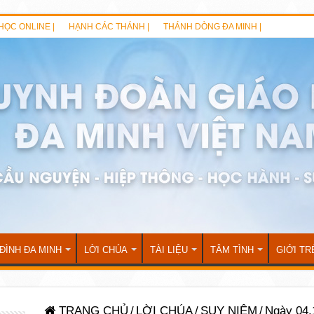
HỌC ONLINE |
HẠNH CÁC THÁNH |
THÁNH DÒNG ĐA MINH |
 ĐÌNH ĐA MINH
LỜI CHÚA
TÀI LIỆU
TÂM TÌNH
GIỚI TR
TRANG CHỦ
/
LỜI CHÚA
/
SUY NIỆM
/
Ngày 04.1