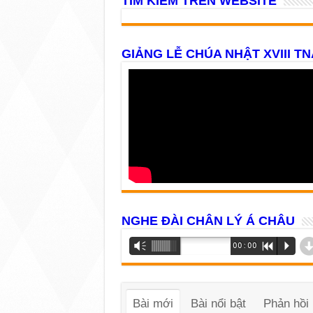
TÌM KIẾM TRÊN WEBSITE
GIẢNG LỄ CHÚA NHẬT XVIII TN
NGHE ĐÀI CHÂN LÝ Á CHÂU
Trình
Vm
00:00
R
P
phát
âm
thanh
Bài mới
Bài nổi bật
Phản hồi