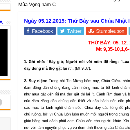
Mùa Vọng năm C
Ngày 05.12.2015: Thứ Bảy sau Chúa Nhật 
A
Facebook
Twitter
Stumbleupon
THỨ BẢY: 05. 12. 
Mt 9,35-10,1,6-
1. Ghi nhớ: “Bấy giờ, Người nói với môn đệ rằng: “Lúa
đầy đồng mà thợ gặt lại ít”.
(Mt 9,37).
2. Suy niệm:
Trong bài Tin Mừng hôm nay, Chúa Giêsu nhìn
đám đông dân chúng đang cần những mục tử tốt lành chăm
như mùa gặt đến rồi mà thợ gặt thì lại ít. Cảnh lầm than và 
d
của đám đông dân chúng cần thiết và cấp bách nên cần ph
các mục tử lành nghề chăm sóc. Chúa dạy các tông đồ phả
chủ ruộng, bởi vì Chúa luôn luôn muốn mỗi người trong chúng 
giáo bằng mọi cách phải đem Chúa đến cho người khác. Xin 
nơi với tâm nguyện phục vụ và đem tình thương của Chúa cho