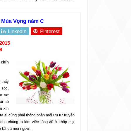
I Mùa Vọng năm C
LinkedIn
Pinterest
2015
8
 chín
 thấy
 sóc,
bơ vơ
ải có
i xin
ta ai cũng phải thông phần mối ưu tư truyền
cho chúng ta làm việc tông đồ ở khắp mọi
 tất cả mọi người.