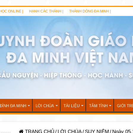
HỌC ONLINE |
HẠNH CÁC THÁNH |
THÁNH DÒNG ĐA MINH |
 ĐÌNH ĐA MINH
LỜI CHÚA
TÀI LIỆU
TÂM TÌNH
GIỚI TR
TRANG CHỦ
/
LỜI CHÚA
/
SUY NIỆM
/
Ngày 05.