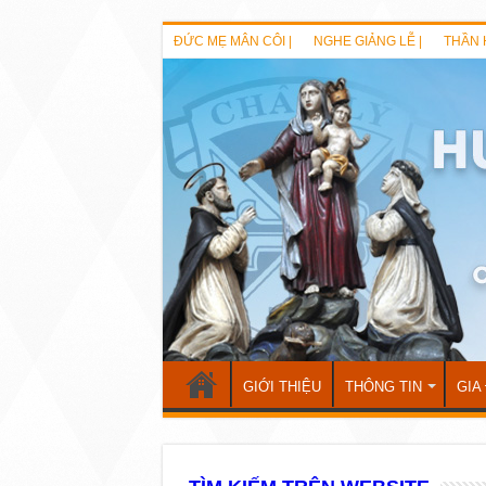
ĐỨC MẸ MÂN CÔI |
NGHE GIẢNG LỄ |
THẦN 
GIỚI THIỆU
THÔNG TIN
GIA