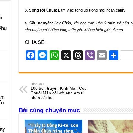
3. Sống lời Chúa:
Làm việc tông đồ trong mọi hòan cảnh.
i
4. Cầu nguyện:
Lạy Chúa, xin cho con luôn ý thức và sẵn 
Phụ
cho mọi người bằng lòng mến yêu không biên giới. Amen
CHIA SẺ:
F
M
W
X
T
Vi
E
S
a
e
h
hr
b
m
h
c
ss
at
e
er
ail
ar
e
e
s
a
e
Hình sau
100 tích truyện Kinh Mân Côi:
b
n
A
d
Chuỗi Mân côi với anh em tù
àm
nhân cải tạo
o
g
p
s
ời
Bài cùng chuyên mục
o
er
p
k
Bảy