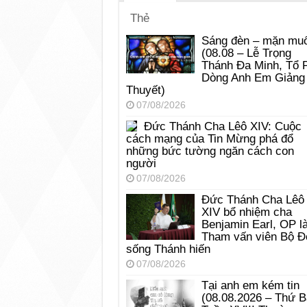
Thẻ
Sáng đèn – mặn muố
(08.08 – Lễ Trọng
Thánh Đa Minh, Tổ 
Dòng Anh Em Giảng
Thuyết)
07/08/2026
Đức Thánh Cha Lêô XIV: Cuộc
cách mạng của Tin Mừng phá đổ
những bức tường ngăn cách con
người
07/08/2026
Đức Thánh Cha Lêô
XIV bổ nhiệm cha
Benjamin Earl, OP l
Tham vấn viên Bộ Đ
sống Thánh hiến
07/08/2026
Tại anh em kém tin
(08.08.2026 – Thứ 