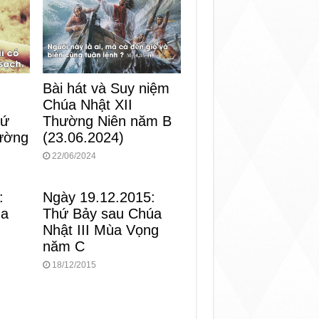
Bài hát và Suy niệm
Chúa Nhật XII
Thường Niên năm B
hứ
(23.06.2024)
ường
22/06/2024
:
Ngày 19.12.2015:
ùa
Thứ Bảy sau Chúa
Nhật III Mùa Vọng
năm C
18/12/2015