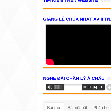
TÌM KIẾM TRÊN WEBSITE
GIẢNG LỄ CHÚA NHẬT XVIII TN
NGHE ĐÀI CHÂN LÝ Á CHÂU
Trình
Vm
00:00
R
P
phát
âm
thanh
Bài mới
Bài nổi bật
Phản hồi