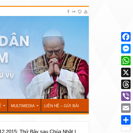
Face
Mess
What
X
Thre
Viber
Ẻ
MULTIMEDIA
LIÊN HỆ – GỬI BÀI
Emai
Shar
12.2015: Thứ Bảy sau Chúa Nhật I