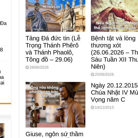
 Ða
Tảng Đá đức tin (Lễ
Bệnh tật và lòng
Trọng Thánh Phêrô
thương xót
 8
và Thánh Phaolô,
(26.06.2026 – T
Tông đồ – 29.06)
Sáu Tuần XII Th
Niên)
28/06/2026
u
25/06/2026
ọa
ại
Ngày 20.12.2015
Chúa Nhật IV M
Vọng năm C
19/12/2015
Giuse, ngôn sứ thầm