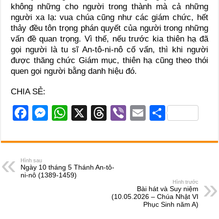
không những cho người trong thành mà cả những
người xa lạ: vua chúa cũng như các giám chức, hết
thảy đều tôn trọng phán quyết của người trong những
vấn đề quan trọng. Vì thế, nếu trước kia thiên hạ đã
gọi người là tu sĩ An-tô-ni-nô cố vấn, thì khi người
được thăng chức Giám mục, thiên hạ cũng theo thói
quen gọi người bằng danh hiệu đó.
CHIA SẺ:
F
M
W
X
T
Vi
E
S
a
e
h
hr
b
m
h
c
ss
at
e
er
ail
ar
e
e
s
a
e
Hình sau
Ngày 10 tháng 5 Thánh An-tô-
b
n
A
d
ni-nô (1389-1459)
Hình trước
o
g
p
s
Bài hát và Suy niệm
(10.05.2026 – Chúa Nhật VI
o
er
p
Phục Sinh năm A)