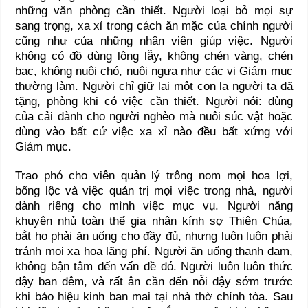
những văn phòng cần thiết. Người loại bỏ mọi sự
sang trọng, xa xỉ trong cách ăn mặc của chính người
cũng như của những nhân viên giúp việc. Người
không có đồ dùng lộng lẫy, không chén vàng, chén
bạc, không nuôi chó, nuôi ngựa như các vị Giám mục
thường làm. Người chỉ giữ lại một con la người ta đã
tặng, phòng khi có việc cần thiết. Người nói: dùng
của cải dành cho người nghèo mà nuôi súc vật hoặc
dùng vào bất cứ việc xa xỉ nào đều bất xứng với
Giám mục.
Trao phó cho viên quản lý trông nom mọi hoa lợi,
bổng lộc và việc quản trị mọi việc trong nhà, người
dành riêng cho mình việc mục vụ. Người năng
khuyên nhủ toàn thể gia nhân kính sợ Thiên Chúa,
bắt họ phải ăn uống cho đầy đủ, nhưng luôn luôn phải
tránh mọi xa hoa lãng phí. Người ăn uống thanh đạm,
không bận tâm đến vấn đề đó. Người luôn luôn thức
dậy ban đêm, và rất ân cần đến nỗi dậy sớm trước
khi báo hiệu kinh ban mai tại nhà thờ chính tòa. Sau