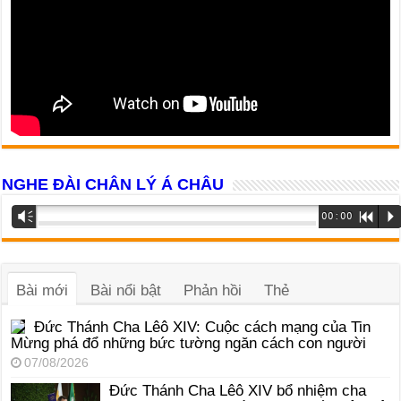
NGHE ĐÀI CHÂN LÝ Á CHÂU
Trình
Vm
00:00
R
P
phát
âm
thanh
Bài mới
Bài nổi bật
Phản hồi
Thẻ
Đức Thánh Cha Lêô XIV: Cuộc cách mạng của Tin
Mừng phá đổ những bức tường ngăn cách con người
07/08/2026
Đức Thánh Cha Lêô XIV bổ nhiệm cha