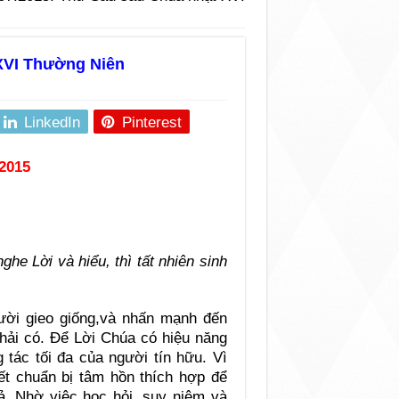
XVI Thường Niên
LinkedIn
Pinterest
2015
nghe Lời và hiểu, thì tất nhiên sinh
ười gieo giống,và nhấn mạnh đến
hải có. Để Lời Chúa có hiệu năng
 tác tối đa của người tín hữu. Vì
ết chuẩn bị tâm hồn thích hợp để
. Nhờ việc học hỏi, suy niệm và