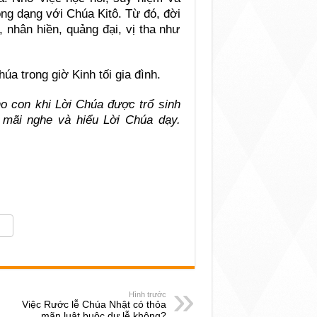
ng dạng với Chúa Kitô. Từ đó, đời
, nhân hiền, quảng đại, vị tha như
a trong giờ Kinh tối gia đình.
o con khi Lời Chúa được trổ sinh
 mãi nghe và hiểu Lời Chúa dạy.
Hình trước
Việc Rước lễ Chúa Nhật có thỏa
mãn luật buộc dự lễ không?