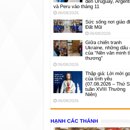
đến Uruguay, Argent
và Peru vào tháng 11
06/08/2026
Sức sống nơi giáo đ
Đất Mũi
06/08/2026
Giữa chiến tranh
Ukraine, những dấu 
của “Nền văn minh t
thương”
06/08/2026
Thập giá: Lời mời gọ
của tình yêu
(07.08.2026 – Thứ 
tuần XVIII Thường
Niên)
06/08/2026
HẠNH CÁC THÁNH