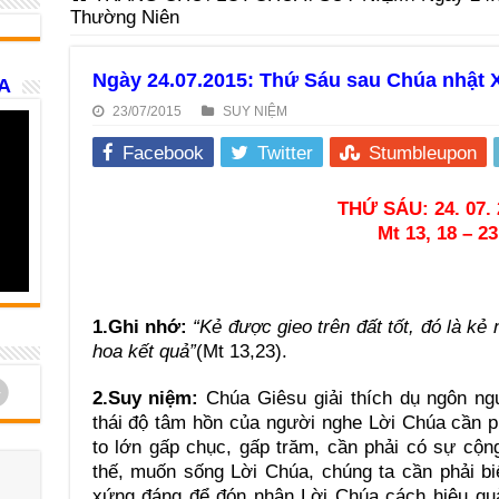
Thường Niên
Ngày 24.07.2015: Thứ Sáu sau Chúa nhật 
A
23/07/2015
SUY NIỆM
Facebook
Twitter
Stumbleupon
THỨ SÁU: 24. 07. 
Mt 13, 18 – 23
1.Ghi nhớ:
“Kẻ được gieo trên đất tốt, đó là kẻ 
hoa kết quả”
(Mt 13,23).
d
2.Suy niệm:
Chúa Giêsu giải thích dụ ngôn ng
thái độ tâm hồn của người nghe Lời Chúa cần p
to lớn gấp chục, gấp trăm, cần phải có sự cộng
thế, muốn sống Lời Chúa, chúng ta cần phải bi
xứng đáng để đón nhận Lời Chúa cách hiệu quả