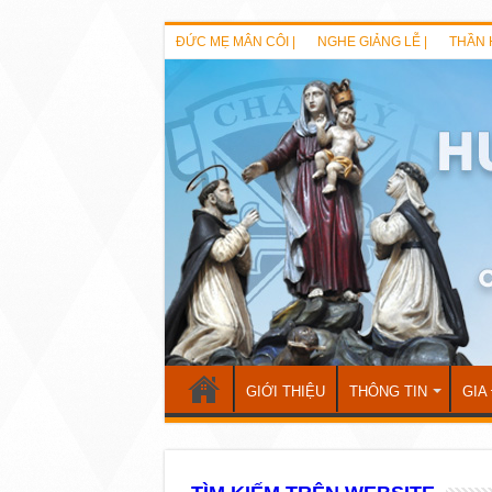
ĐỨC MẸ MÂN CÔI |
NGHE GIẢNG LỄ |
THẦN 
GIỚI THIỆU
THÔNG TIN
GIA