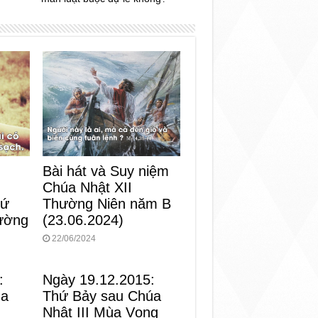
Bài hát và Suy niệm
Chúa Nhật XII
Thường Niên năm B
hứ
(23.06.2024)
ường
22/06/2024
:
Ngày 19.12.2015:
ùa
Thứ Bảy sau Chúa
Nhật III Mùa Vọng