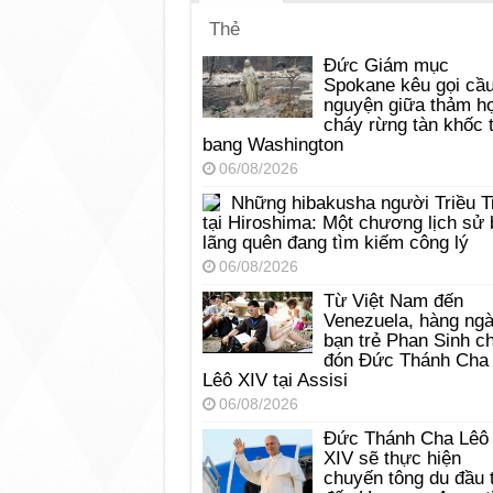
Thẻ
Đức Giám mục
Spokane kêu gọi cầ
nguyện giữa thảm h
cháy rừng tàn khốc t
bang Washington
06/08/2026
Những hibakusha người Triều T
tại Hiroshima: Một chương lịch sử 
lãng quên đang tìm kiếm công lý
06/08/2026
Từ Việt Nam đến
Venezuela, hàng ng
bạn trẻ Phan Sinh c
đón Đức Thánh Cha
Lêô XIV tại Assisi
06/08/2026
Đức Thánh Cha Lêô
XIV sẽ thực hiện
chuyến tông du đầu 