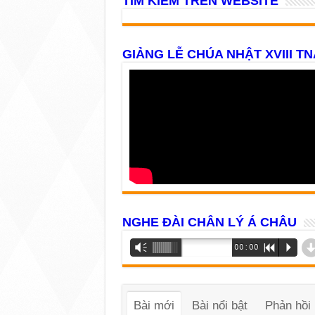
TÌM KIẾM TRÊN WEBSITE
GIẢNG LỄ CHÚA NHẬT XVIII TN
NGHE ĐÀI CHÂN LÝ Á CHÂU
Trình
Vm
00:00
R
P
phát
âm
thanh
Bài mới
Bài nổi bật
Phản hồi