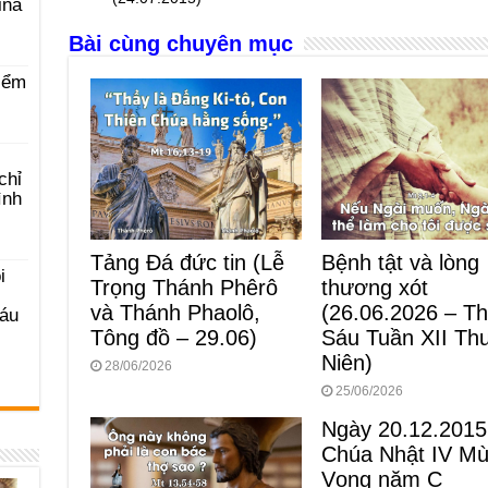
ina
o
g
p
s
Bài cùng chuyên mục
o
er
p
iểm
k
chỉ
ình
Tảng Đá đức tin (Lễ
Bệnh tật và lòng
i
Trọng Thánh Phêrô
thương xót
và Thánh Phaolô,
(26.06.2026 – T
Sáu
Tông đồ – 29.06)
Sáu Tuần XII Th
Niên)
28/06/2026
25/06/2026
Ngày 20.12.2015
Chúa Nhật IV M
Vọng năm C