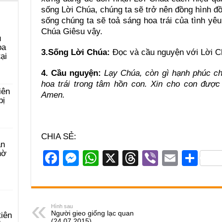
sống Lời Chúa, chúng ta sẽ trở nên đồng hình đồ
sống chúng ta sẽ toả sáng hoa trái của tình yêu
Chúa Giêsu vậy.
u
ọa
3.Sống Lời Chúa:
Đọc và cầu nguyện với Lời Chú
ại
4. Cầu nguyện:
Lạy Chúa, còn gì hạnh phúc ch
hoa trái trong tâm hồn con. Xin cho con được
iên
Amen.
bị
CHIA SẺ:
àn
hờ
F
M
W
X
T
Vi
E
S
a
e
h
hr
b
m
h
c
ss
at
e
er
ail
ar
e
e
s
a
e
Hình sau
Người gieo giống lạc quan
tiên
b
n
A
d
(24.07.2015)