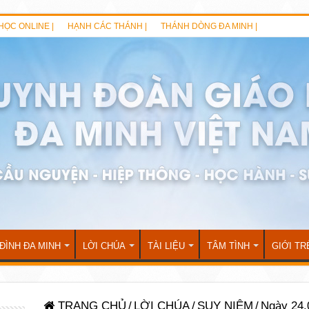
HỌC ONLINE |
HẠNH CÁC THÁNH |
THÁNH DÒNG ĐA MINH |
 ĐÌNH ĐA MINH
LỜI CHÚA
TÀI LIỆU
TÂM TÌNH
GIỚI TR
TRANG CHỦ
/
LỜI CHÚA
/
SUY NIỆM
/
Ngày 24.