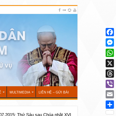
Face
Mess
What
X
Thre
Viber
Ẻ
MULTIMEDIA
LIÊN HỆ – GỬI BÀI
Emai
Shar
07.2015: Thứ Sáu sau Chúa nhật XVI