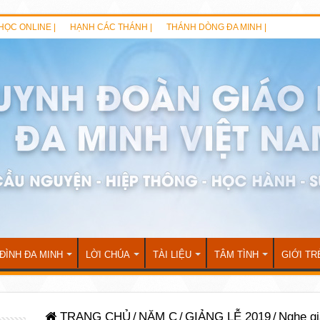
HỌC ONLINE |
HẠNH CÁC THÁNH |
THÁNH DÒNG ĐA MINH |
 ĐÌNH ĐA MINH
LỜI CHÚA
TÀI LIỆU
TÂM TÌNH
GIỚI TR
TRANG CHỦ
/
NĂM C
/
GIẢNG LỄ 2019
/
Nghe gi