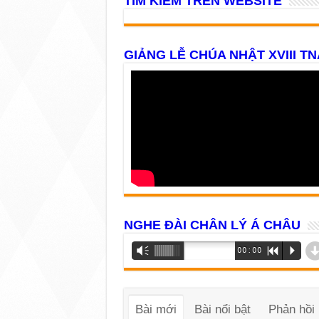
TÌM KIẾM TRÊN WEBSITE
GIẢNG LỄ CHÚA NHẬT XVIII TN
NGHE ĐÀI CHÂN LÝ Á CHÂU
Trình
Vm
00:00
R
P
phát
âm
thanh
Bài mới
Bài nổi bật
Phản hồi