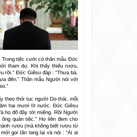
ê. Trong tiệc cưới có thân mẫu Đức
i tham dự. Khi thấy thiếu rượu,
u rồi.” Đức Giêsu đáp : “Thưa bà,
chưa đến.” Thân mẫu Người nói với
eo.”
 theo thói tục người Do-thái, mỗi
m hai mươi lít nước. Đức Giêsu
Và họ đổ đầy tới miệng. Rồi Người
 ông quản tiệc.” Họ liền đem cho
thành rượu (mà không biết rượu từ
ới gọi tân lang lại và nói : “Ai ai