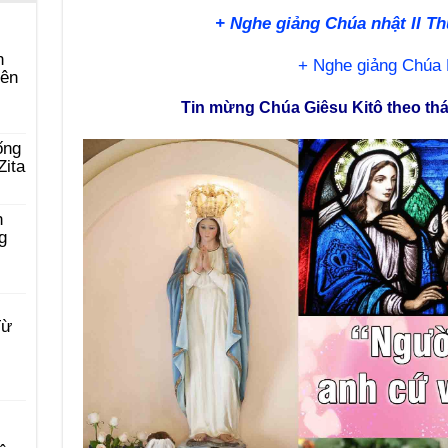
+ Nghe giảng Chúa nhật II T
n
+ Nghe giảng Chúa 
yên
Tin mừng Chúa Giêsu Kitô theo thá
ống
Zita
n
g
Từ