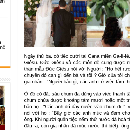
ên
n
-nô
Ngày thứ ba, có tiệc cưới tại Cana miền Ga-li-l
Giêsu. Đức Giêsu và các môn đệ cũng được mờ
thân mẫu Đức Giêsu nói với Người : “Họ hết rượ
chuyện đó can gì đến bà và tôi ? Giờ của tôi 
gia nhân : “Người bảo gì, các anh cứ việc làm th
Ở đó có đặt sáu chum đá dùng vào việc thanh tẩy
chum chứa được khoảng tám mươi hoặc một tră
bảo họ : “Các anh đổ đầy nước vào chum đi !” 
nói với họ : “Bây giờ các anh múc và đem cho
ông. Khi người quản tiệc nếm thử nước đã hoá 
đâu ra, còn gia nhân đã múc nước thì biết), ông m