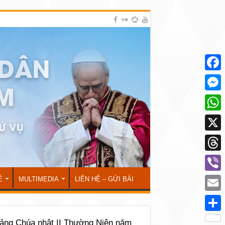
Face
Mess
What
X
Thre
Viber
Ẻ
MULTIMEDIA
LIÊN HỆ – GỬI BÀI
Emai
Shar
ảng Chúa nhật II Thường Niên năm