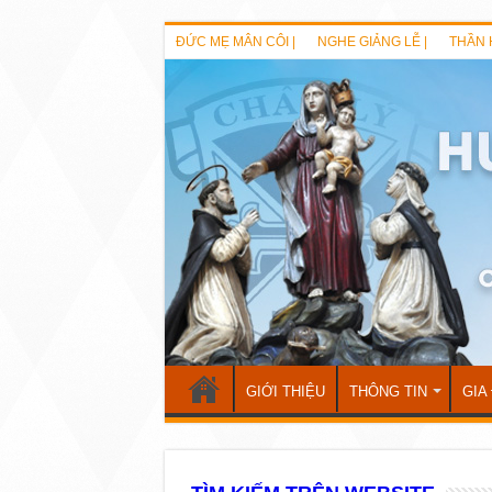
ĐỨC MẸ MÂN CÔI |
NGHE GIẢNG LỄ |
THẦN 
GIỚI THIỆU
THÔNG TIN
GIA