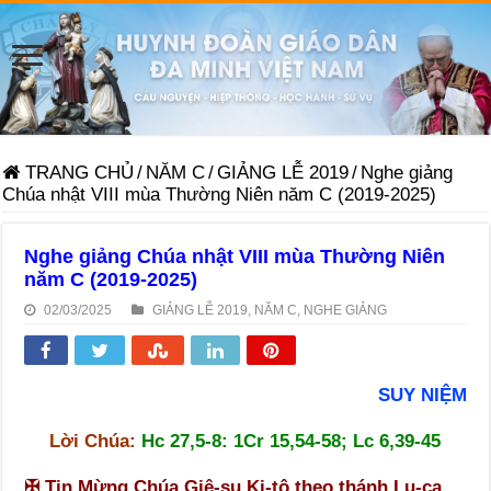
TRANG CHỦ
/
NĂM C
/
GIẢNG LỄ 2019
/
Nghe giảng
Chúa nhật VIII mùa Thường Niên năm C (2019-2025)
Nghe giảng Chúa nhật VIII mùa Thường Niên
năm C (2019-2025)
02/03/2025
GIẢNG LỄ 2019
,
NĂM C
,
NGHE GIẢNG
SUY NIỆM
Lời Chúa:
Hc 27,5-8: 1Cr 15,54-58; Lc 6,39-45
✠
Tin Mừng Chúa Giê-su Ki-tô theo thánh Lu-ca