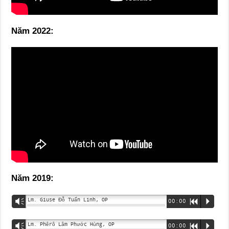
Năm 2022:
Năm 2019:
Lm. Giuse Đỗ Tuấn Linh, OP
Vm
00:00
R
P
Lm. Phêrô Lâm Phước Hùng, OP
Vm
00:00
R
P