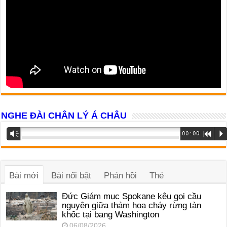
NGHE ĐÀI CHÂN LÝ Á CHÂU
Trình
Vm
00:00
R
P
phát
âm
thanh
Bài mới
Bài nổi bật
Phản hồi
Thẻ
Đức Giám mục Spokane kêu gọi cầu
nguyện giữa thảm họa cháy rừng tàn
khốc tại bang Washington
06/08/2026