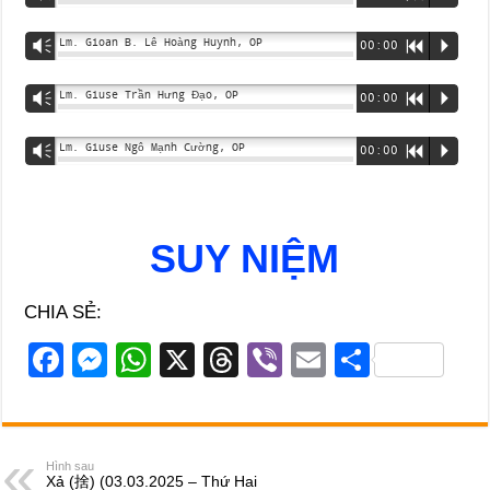
Lm. Gioan B. Lê Hoàng Huynh, OP
Vm
00:00
R
P
Lm. Giuse Trần Hưng Đạo, OP
Vm
00:00
R
P
Lm. Giuse Ngô Mạnh Cường, OP
Vm
00:00
R
P
SUY NIỆM
CHIA SẺ:
F
M
W
X
T
Vi
E
S
a
e
h
hr
b
m
h
c
ss
at
e
er
ail
ar
e
e
s
a
e
Hình sau
Xả (捨) (03.03.2025 – Thứ Hai