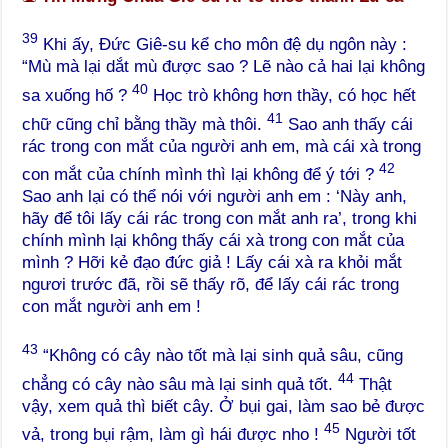
39
Khi ấy, Đức Giê-su kể cho môn đệ dụ ngôn này :
“Mù mà lại dắt mù được sao ? Lẽ nào cả hai lại không
40
sa xuống hố ?
Học trò không hơn thầy, có học hết
41
chữ cũng chỉ bằng thầy mà thôi.
Sao anh thấy cái
rác trong con mắt của người anh em, mà cái xà trong
42
con mắt của chính mình thì lại không để ý tới ?
Sao anh lại có thể nói với người anh em : ‘Này anh,
hãy để tôi lấy cái rác trong con mắt anh ra’, trong khi
chính mình lại không thấy cái xà trong con mắt của
mình ? Hỡi kẻ đạo đức giả ! Lấy cái xà ra khỏi mắt
ngươi trước đã, rồi sẽ thấy rõ, để lấy cái rác trong
con mắt người anh em !
43
“Không có cây nào tốt mà lại sinh quả sâu, cũng
44
chẳng có cây nào sâu mà lại sinh quả tốt.
Thật
vậy, xem quả thì biết cây. Ở bụi gai, làm sao bẻ được
45
vả, trong bụi rậm, làm gì hái được nho !
Người tốt