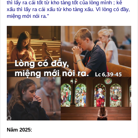
thì lấy ra cái tốt từ kho tàng tốt của lòng mình ; kẻ
xấu thì lấy ra cái xấu từ kho tàng xấu. Vì lòng có đầy,
miệng mới nói ra.”
Năm 2025: