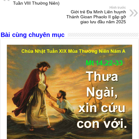
b
n
A
d
Tuần VIII Thường Niên)
Hình trước
o
g
p
s
Giới trẻ Đa Minh Liên huynh
Thánh Gioan Phaolo II gặp gỡ
o
er
p
giao lưu đầu năm 2025
k
Bài cùng chuyên mục