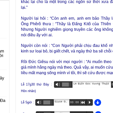
khác lại cho là một trong các ngôn sứ thời xưa 
lại.”
Người lại hỏi : “Còn anh em, anh em bảo Thầy là
Ông Phêrô thưa : “Thầy là Đấng Kitô của Thiên 
Nhưng Người nghiêm giọng truyền các ông khôn
nói điều ấy với ai.
Người còn nói : “Con Người phải chịu đau khổ nh
àm
kinh sư loại bỏ, bị giết chết, và ngày thứ ba sẽ chỗi 
ời
Rồi Đức Giêsu nói với mọi người : “Ai muốn theo t
giá mình hằng ngày mà theo. Quả vậy, ai muốn cứu 
liều mất mạng sống mình vì tôi, thì sẽ cứu được mạ
Bảy
Lm Biển Đức Vương Thuật
Lễ 17g30 thứ Bảy :
Vm
Hôn nhân)
d
 Ða
Giuse Đỗ Tuấn Linh
Lễ 5giờ :
Vm
00:00
R
P