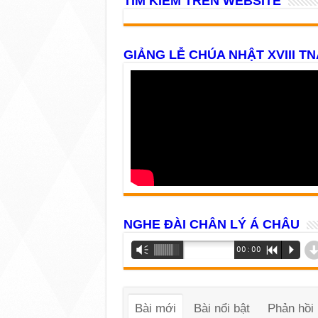
TÌM KIẾM TRÊN WEBSITE
GIẢNG LỄ CHÚA NHẬT XVIII TN
NGHE ĐÀI CHÂN LÝ Á CHÂU
Trình
Vm
00:00
R
P
phát
âm
thanh
Bài mới
Bài nổi bật
Phản hồi