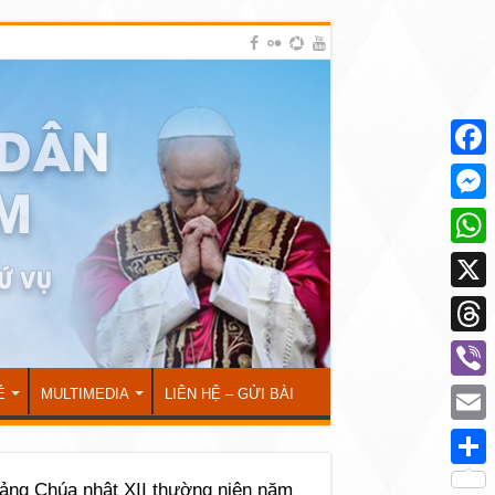
Face
Mess
What
X
Thre
Viber
Ẻ
MULTIMEDIA
LIÊN HỆ – GỬI BÀI
Emai
Shar
ảng Chúa nhật XII thường niên năm