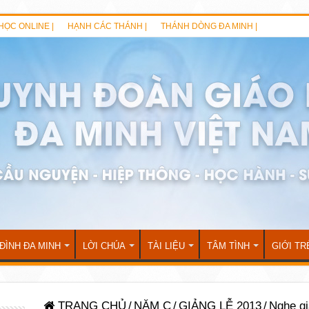
HỌC ONLINE |
HẠNH CÁC THÁNH |
THÁNH DÒNG ĐA MINH |
 ĐÌNH ĐA MINH
LỜI CHÚA
TÀI LIỆU
TÂM TÌNH
GIỚI TR
TRANG CHỦ
/
NĂM C
/
GIẢNG LỄ 2013
/
Nghe gi