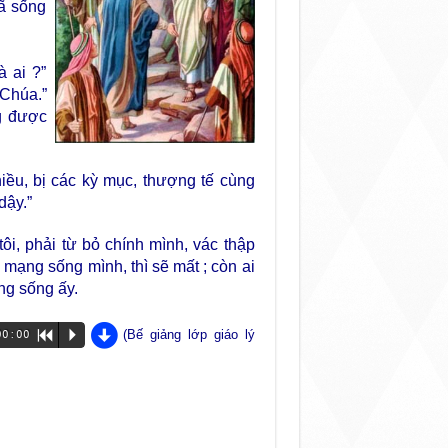
đã sống
 ai ?”
Chúa.”
g được
iều, bị các kỳ mục, thượng tế cùng
dậy.”
ôi, phải từ bỏ chính mình, vác thập
mạng sống mình, thì sẽ mất ; còn ai
ng sống ấy.
d
(Bế giảng lớp giáo lý
00:00
R
P