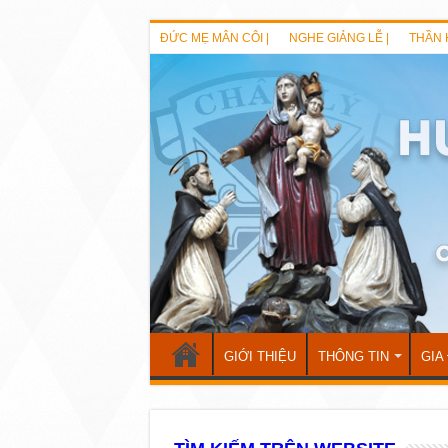
ĐỨC MẸ MÂN CÔI |
NGHE GIẢNG LỄ |
THẦN 
GIỚI THIỆU
THÔNG TIN
GIA