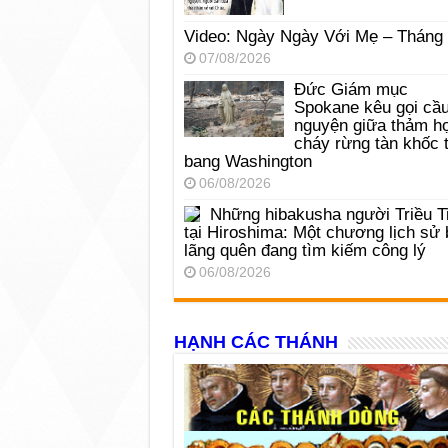
Video: Ngày Ngày Với Mẹ – Tháng
07/08/2026
Đức Giám mục
Spokane kêu gọi cầ
nguyện giữa thảm h
cháy rừng tàn khốc t
bang Washington
06/08/2026
Những hibakusha người Triều T
tại Hiroshima: Một chương lịch sử 
lãng quên đang tìm kiếm công lý
06/08/2026
HẠNH CÁC THÁNH