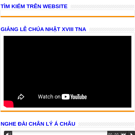
TÌM KIẾM TRÊN WEBSITE
GIẢNG LỄ CHÚA NHẬT XVIII TNA
NGHE ĐÀI CHÂN LÝ Á CHÂU
Trình
Vm
00:00
R
P