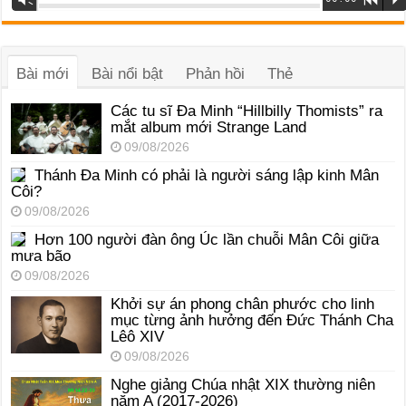
phát
âm
thanh
Bài mới
Bài nổi bật
Phản hồi
Thẻ
Các tu sĩ Đa Minh “Hillbilly Thomists” ra
mắt album mới Strange Land
09/08/2026
Thánh Đa Minh có phải là người sáng lập kinh Mân
Côi?
09/08/2026
Hơn 100 người đàn ông Úc lần chuỗi Mân Côi giữa
mưa bão
09/08/2026
Khởi sự án phong chân phước cho linh
mục từng ảnh hưởng đến Đức Thánh Cha
Lêô XIV
09/08/2026
Nghe giảng Chúa nhật XIX thường niên
năm A (2017-2026)