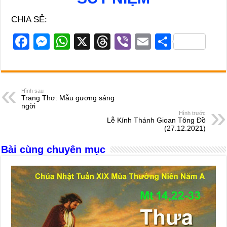
CHIA SẺ:
F
M
W
X
T
Vi
E
S
a
e
h
hr
b
m
h
c
ss
at
e
er
ail
ar
e
e
s
a
e
Hình sau
Trang Thơ: Mẫu gương sáng
b
n
A
d
ngời
Hình trước
o
g
p
s
Lễ Kính Thánh Gioan Tông Đồ
(27.12.2021)
o
er
p
Bài cùng chuyên mục
k