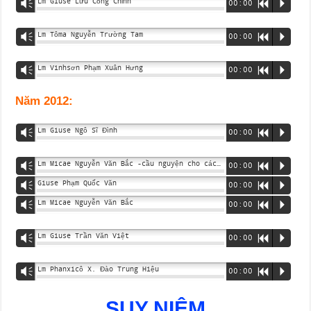
Lm Giuse Lưu Công Chỉnh
Vm
00:00
R
P
Lm Tôma Nguyễn Trường Tam
Vm
00:00
R
P
Lm Vinhsơn Phạm Xuân Hưng
Vm
00:00
R
P
Năm 2012:
Lm Giuse Ngô Sĩ Đình
Vm
00:00
R
P
Lm Micae Nguyễn Văn Bắc -cầu nguyện cho các gia đình (Mt 2, 13 – 18)
Vm
00:00
R
P
Giuse Phạm Quốc Văn
Vm
00:00
R
P
Lm Micae Nguyễn Văn Bắc
Vm
00:00
R
P
Lm Giuse Trần Văn Việt
Vm
00:00
R
P
Lm Phanxicô X. Đào Trung Hiệu
Vm
00:00
R
P
SUY NIỆM