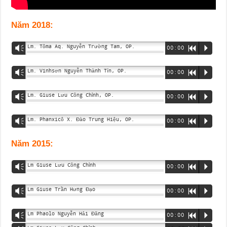
Năm 2018:
Lm. Tôma Aq. Nguyễn Trường Tam, OP.
Vm
00:00
R
P
Lm. Vinhsơn Nguyễn Thành Tín, OP.
Vm
00:00
R
P
Lm. Giuse Lưu Công Chỉnh, OP.
Vm
00:00
R
P
Lm. Phanxicô X. Đào Trung Hiệu, OP.
Vm
00:00
R
P
Năm 2015:
Lm Giuse Lưu Công Chỉnh
Vm
00:00
R
P
Lm Giuse Trần Hưng Đạo
Vm
00:00
R
P
Lm Phaolo Nguyễn Hải Đăng
Vm
00:00
R
P