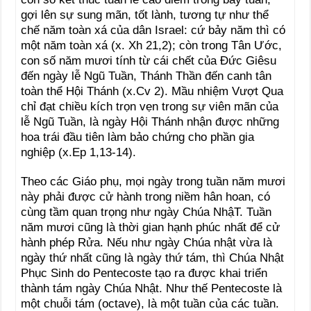
gợi lên sự sung mãn, tốt lành, tương tự như thể
chế năm toàn xá của dân Israel: cứ bảy năm thì có
một năm toàn xá (x. Xh 21,2); còn trong Tân Ước,
con số năm mươi tính từ cái chết của Đức Giêsu
đến ngày lễ Ngũ Tuần, Thánh Thần đến canh tân
toàn thể Hội Thánh (x.Cv 2). Mầu nhiệm Vượt Qua
chỉ đạt chiều kích trọn vẹn trong sự viên mãn của
lễ Ngũ Tuần, là ngày Hội Thánh nhận được những
hoa trái đầu tiên làm bảo chứng cho phần gia
nghiệp (x.Ep 1,13-14).
Theo các Giáo phụ, mọi ngày trong tuần năm mươi
này phải được cử hành trong niềm hân hoan, có
cùng tầm quan trọng như ngày Chúa NhậT. Tuần
năm mươi cũng là thời gian hạnh phúc nhất để cử
hành phép Rửa. Nếu như ngày Chúa nhật vừa là
ngày thứ nhất cũng là ngày thứ tám, thì Chúa Nhật
Phục Sinh do Pentecoste tạo ra được khai triển
thành tám ngày Chúa Nhật. Như thế Pentecoste là
một chuỗi tám (octave), là một tuần của các tuần.