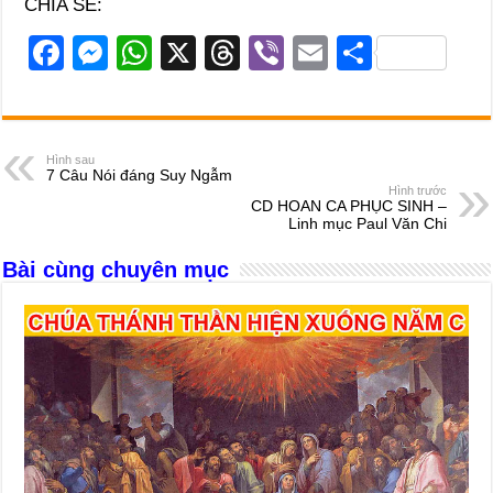
CHIA SẺ:
F
M
W
X
T
Vi
E
S
a
e
h
hr
b
m
h
c
ss
at
e
er
ail
ar
e
e
s
a
e
Hình sau
7 Câu Nói đáng Suy Ngẫm
b
n
A
d
Hình trước
CD HOAN CA PHỤC SINH –
o
g
p
s
Linh mục Paul Văn Chi
o
er
p
Bài cùng chuyên mục
k