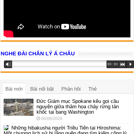
NGHE ĐÀI CHÂN LÝ Á CHÂU
Trình
Vm
00:00
R
P
phát
âm
thanh
Bài mới
Bài nổi bật
Phản hồi
Thẻ
Đức Giám mục Spokane kêu gọi cầu
nguyện giữa thảm họa cháy rừng tàn
khốc tại bang Washington
06/08/2026
Những hibakusha người Triều Tiên tại Hiroshima:
Một chương lịch sử bị lãng quên đang tìm kiếm công lý