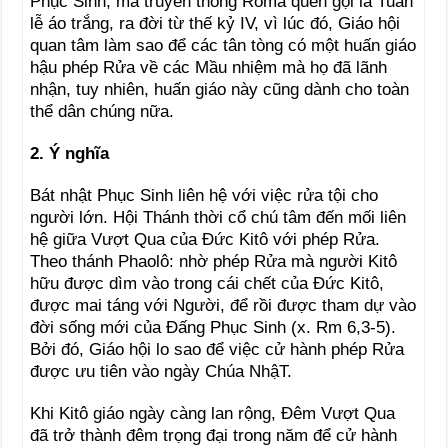
Phục Sinh, mà truyền thống Rôma quen gọi là Tuần
lễ áo trắng, ra đời từ thế kỷ IV, vì lúc đó, Giáo hội
quan tâm làm sao để các tân tòng có một huấn giáo
hậu phép Rửa về các Mầu nhiệm mà họ đã lãnh
nhận, tuy nhiên, huấn giáo này cũng dành cho toàn
thể dân chúng nữa.
2. Ý nghĩa
Bát nhật Phục Sinh liên hệ với việc rửa tội cho
người lớn. Hội Thánh thời cổ chú tâm đến mối liên
hệ giữa Vượt Qua của Đức Kitô với phép Rửa.
Theo thánh Phaolô: nhờ phép Rửa mà người Kitô
hữu được dìm vào trong cái chết của Đức Kitô,
được mai táng với Người, để rồi được tham dự vào
đời sống mới của Đấng Phục Sinh (x. Rm 6,3-5).
Bởi đó, Giáo hội lo sao để việc cử hành phép Rửa
được ưu tiên vào ngày Chúa NhậT.
Khi Kitô giáo ngày càng lan rộng, Đêm Vượt Qua
đã trở thành đêm trọng đại trong năm để cử hành