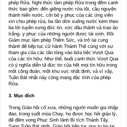
phép Rửa. Nghi thức làm phép Rửa trong đêm canh
thức bao gồm: đến giếng nước rửa tội, cầu nguyện
thánh hiến nước, cởi bỏ y phục của các ứng viên
xin chịu phép rửa, ba lần dìm xuống nước kèm theo
ba lời tuyên xưng đức tin, xức dầu thánh và trao áo
trắng- y phục của những người được tái sinh. Rồi
Giám mục làm phép Thêm Sức, và trở lại cung
thánh để tiếp tục cử hành Thánh Thể cùng với sự
tham gia của các tân tòng vào bữa tiệc Vượt Qua
của các tín hữu. Như thế, buổi canh thức Vượt Qua
có ý nghĩa diễn tả đức tin của hết mọi tín hữu trong
một cộng đoàn, một khu vực nhất định, và vì vậy,
Tuần Bát nhật này cũng mang đặc tính của phép
Rửa.
3. Mục đích
Trong Giáo hội cổ xưa, những người muốn gia nhập
đạo, trong suốt mùa Chay, họ được học hỏi giáo lý,
để đêm vọng Phục Sinh lãnh Bí tích Thánh Tẩy.
Sang Tuần Bát nhật, Giáo hội tiếp tục quy tụ họ lại