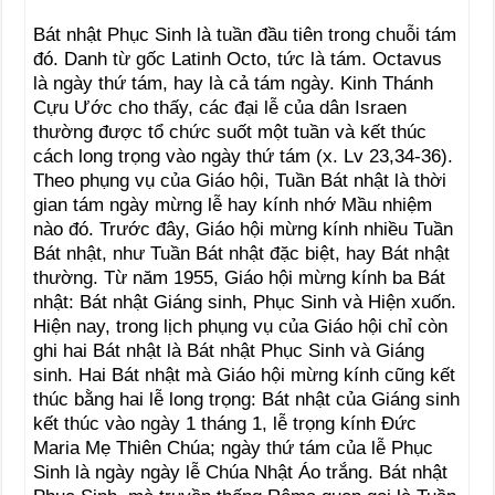
Bát nhật Phục Sinh là tuần đầu tiên trong chuỗi tám
đó. Danh từ gốc Latinh Octo, tức là tám. Octavus
là ngày thứ tám, hay là cả tám ngày. Kinh Thánh
Cựu Ước cho thấy, các đại lễ của dân Israen
thường được tổ chức suốt một tuần và kết thúc
cách long trọng vào ngày thứ tám (x. Lv 23,34-36).
Theo phụng vụ của Giáo hội, Tuần Bát nhật là thời
gian tám ngày mừng lễ hay kính nhớ Mầu nhiệm
nào đó. Trước đây, Giáo hội mừng kính nhiều Tuần
Bát nhật, như Tuần Bát nhật đặc biệt, hay Bát nhật
thường. Từ năm 1955, Giáo hội mừng kính ba Bát
nhật: Bát nhật Giáng sinh, Phục Sinh và Hiện xuốn.
Hiện nay, trong lịch phụng vụ của Giáo hội chỉ còn
ghi hai Bát nhật là Bát nhật Phục Sinh và Giáng
sinh. Hai Bát nhật mà Giáo hội mừng kính cũng kết
thúc bằng hai lễ long trọng: Bát nhật của Giáng sinh
kết thúc vào ngày 1 tháng 1, lễ trọng kính Đức
Maria Mẹ Thiên Chúa; ngày thứ tám của lễ Phục
Sinh là ngày ngày lễ Chúa Nhật Áo trắng. Bát nhật