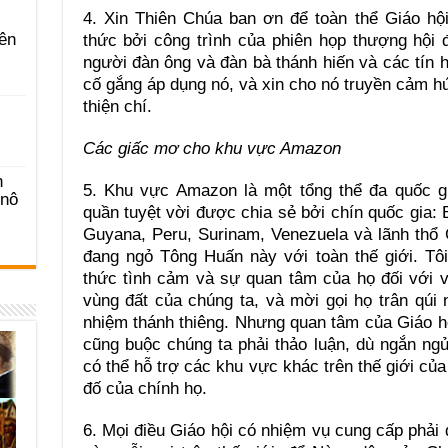
4. Xin Thiên Chúa ban ơn để toàn thể Giáo h
ên
thức bởi công trình của phiên họp thượng hội
người đàn ông và đàn bà thánh hiến và các tín
cố gắng áp dụng nó, và xin cho nó truyền cảm 
thiện chí.
Các giấc mơ cho khu vực Amazon
n
5. Khu vực Amazon là một tổng thể đa quốc gi
-nô
quần tuyệt vời được chia sẻ bởi chín quốc gia: B
Guyana, Peru, Surinam, Venezuela và lãnh thổ 
đang ngỏ Tông Huấn này với toàn thế giới. Tô
thức tình cảm và sự quan tâm của họ đối với v
vùng đất của chúng ta, và mời gọi họ trân qú
nhiệm thánh thiêng. Nhưng quan tâm của Giáo h
cũng buộc chúng ta phải thảo luận, dù ngắn ng
có thể hỗ trợ các khu vực khác trên thế giới củ
đố của chính họ.
6. Mọi điều Giáo hội có nhiệm vụ cung cấp phải