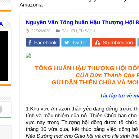
Amazonia
Nguyên Văn Tông huấn Hậu Thượng Hội Đ
A
22/02/2020
TÀI LIỆU
,
TỦ SÁCH
Facebook
Twitter
Stumbleupon
TÔNG HUẤN HẬU THƯỢNG HỘI ĐỒ
CỦA Đức Thánh Cha
GỬI DÂN THIÊN CHÚA VÀ MỌI
Tải tập tin về m
d
1.Khu vực Amazon thân yêu đang đứng trước thế
tính và mầu nhiệm của nó. Thiên Chúa ban cho 
vực này trong Thượng hội đồng được tổ chức 
tháng 10 vừa qua, kết thúc bằng việc công bố
Nẻo Đường mới cho Giáo hội và cho Hệ sinh thái