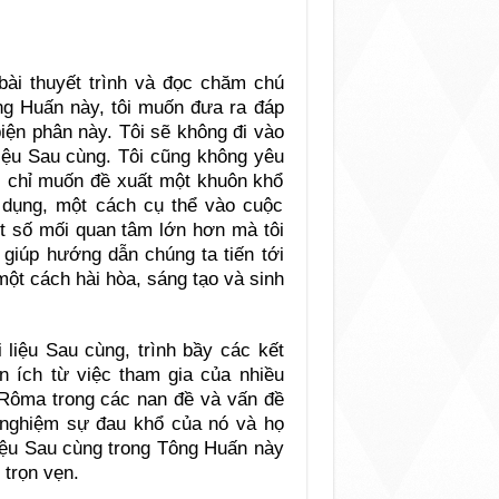
bài thuyết trình và đọc chăm chú
ng Huấn này, tôi muốn đưa ra đáp
 biện phân này. Tôi sẽ không đi vào
liệu Sau cùng. Tôi cũng không yêu
i chỉ muốn đề xuất một khuôn khổ
 dụng, một cách cụ thể vào cuộc
 số mối quan tâm lớn hơn mà tôi
ể giúp hướng dẫn chúng ta tiến tới
một cách hài hòa, sáng tạo và sinh
i liệu Sau cùng, trình bầy các kết
 ích từ việc tham gia của nhiều
u Rôma trong các nan đề và vấn đề
 nghiệm sự đau khổ của nó và họ
liệu Sau cùng trong Tông Huấn này
 trọn vẹn.