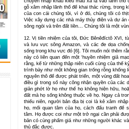
chuyên nhập khẩu kiểu mẫu xa lạ vào lãnh thổ 
gỗ xâm nhập lãnh thổ để khai thác rừng, trong kh
của con cái chúng tôi, vì ở đó, chúng tôi có thị
Việc xây dựng các nhà máy thủy điện và dự án 
sông ngòi và trên đất liền… Chúng tôi là một vùng
12. Vị tiền nhiệm của tôi, Đức Bênêđíctô XVI, t
và lưu vực sông Amazon, và các đe dọa chống
sống trong khu vực đó [6]. Tôi muốn nói thêm rằn
này có liên quan đến một ‘huyền nhiệm giả mạo
rằng, kể từ những thập niên cuối cùng của thế
trình bày như một không gian trống rỗng khổng l
nguyên thô để được phát triển, một vùng đất h
điều gì trong số này công nhận quyền của các 
giản phớt lờ họ như thể họ không hiện hữu, h
đất mà họ sống không thuộc về họ. Ngay cả tro
thiếu niên, người bản địa bị coi là kẻ xâm nh
họ, mối quan tâm của họ, cách đấu tranh để 
tâm. Họ được coi như một trở ngại cần phải đượ
bản có cùng phẩm giá như những người khác và 
thủ đắc được.