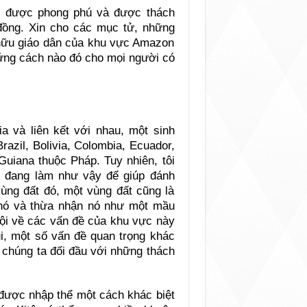
ội được phong phú và được thách
 đồng. Xin cho các mục tử, những
 hữu giáo dân của khu vực Amazon
hứng cách nào đó cho mọi người có
a và liên kết với nhau, một sinh
razil, Bolivia, Colombia, Ecuador,
Guiana thuộc Pháp. Tuy nhiên, tôi
i đang làm như vậy để giúp đánh
ùng đất đó, một vùng đất cũng là
i nó và thừa nhận nó như một mầu
ội về các vấn đề của khu vực này
ủi, một số vấn đề quan trọng khác
a chúng ta đối đầu với những thách
 được nhập thể một cách khác biệt