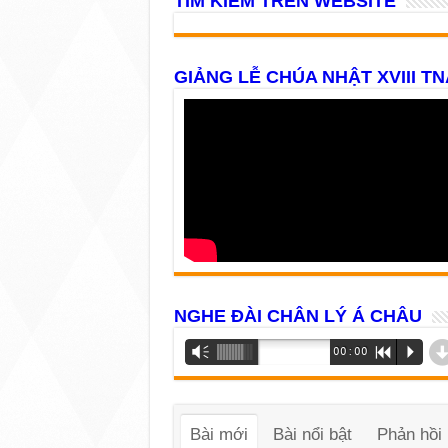
TÌM KIẾM TRÊN WEBSITE
GIẢNG LỄ CHÚA NHẬT XVIII TN
NGHE ĐÀI CHÂN LÝ Á CHÂU
Trình
Vm
00:00
R
P
phát
âm
thanh
Bài mới
Bài nổi bật
Phản hồi