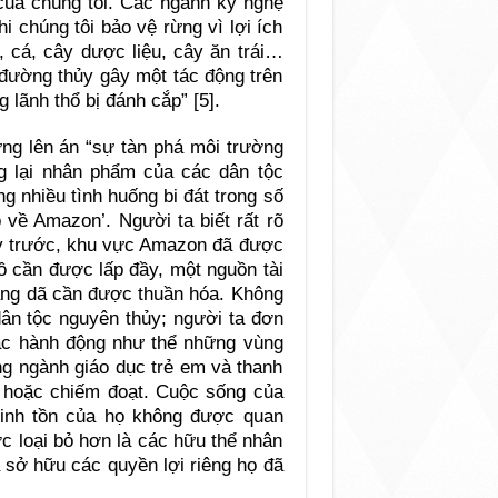
của chúng tôi. Các ngành kỹ nghệ
i chúng tôi bảo vệ rừng vì lợi ích
t, cá, cây dược liệu, cây ăn trái…
đường thủy gây một tác động trên
 lãnh thổ bị đánh cắp” [5].
ừng lên án “sự tàn phá môi trường
 lại nhân phẩm của các dân tộc
g nhiều tình huống bi đát trong số
 về Amazon’. Người ta biết rất rõ
 kỷ trước, khu vực Amazon đã được
ồ cần được lấp đầy, một nguồn tài
oang dã cần được thuần hóa. Không
dân tộc nguyên thủy; người ta đơn
oặc hành động như thể những vùng
ng ngành giáo dục trẻ em và thanh
ập hoặc chiếm đoạt. Cuộc sống của
sinh tồn của họ không được quan
c loại bỏ hơn là các hữu thể nhân
sở hữu các quyền lợi riêng họ đã