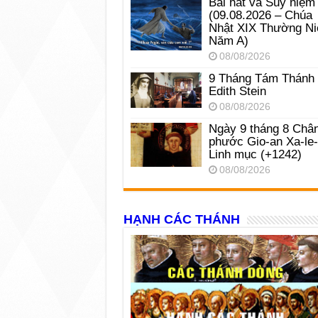
Bài hát và Suy niệm
(09.08.2026 – Chúa
Nhật XIX Thường Ni
Năm A)
08/08/2026
9 Tháng Tám Thánh
Edith Stein
08/08/2026
Ngày 9 tháng 8 Châ
phước Gio-an Xa-le
Linh mục (+1242)
08/08/2026
HẠNH CÁC THÁNH