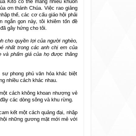
húa Kitô có thể mang nhiều khuôn
của ơn thánh Chúa. Việc rao giảng
 nhập thể, các cơ cấu giáo hội phải
ấn ngắn gọn này, tôi khiêm tốn đề
đã gây hứng cho tôi.
 cho quyền lợi của người nghèo,
é nhất trong các anh chị em của
he và phẩm giá của họ được thăng
 sự phong phú văn hóa khác biệt
áng nhiều cách khác nhau.
 một cách không khoan nhượng vẻ
 đầy các dòng sông và khu rừng.
 cam kết một cách quảng đại, nhập
 hội những gương mặt mới mẻ với