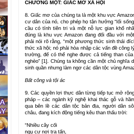
CHƯƠNG MỘT: GIẤC MƠ XÃ HỘI
8. Giấc mơ của chúng ta là một khu vực Amazon
cư dân của nó, cho phép họ tận hưởng “lối sống
cầu có tính tiên tri và một nỗ lực gian khổ n
đúng là khu vực Amazon đang đối đầu với một
phải nói rõ rằng, “một phương thức sinh thái đí
thức xã hội; nó phải hòa nhập các vấn đề công l
trường, để có thể nghe được cả tiếng than của 
nghèo” [1]. Chúng ta không cần một chủ nghĩa 
sinh quần nhưng làm ngơ các dân tộc vùng Amaz
Bất công và tội ác
9. Các quyền lợi thực dân từng tiếp tục mở rộ
pháp – các ngành kỹ nghệ khai thác gỗ và hầm
qua bên lề các dân tộc bản địa, người dân s
châu, đang kích động tiếng kêu than thấu trời:
“Nhiều cây cối
ngụ cư nơi tra tấn,