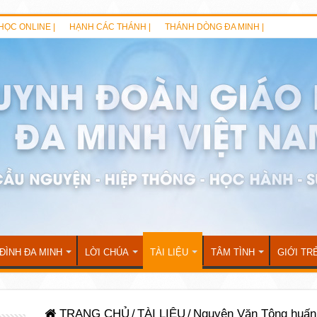
HỌC ONLINE |
HẠNH CÁC THÁNH |
THÁNH DÒNG ĐA MINH |
 ĐÌNH ĐA MINH
LỜI CHÚA
TÀI LIỆU
TÂM TÌNH
GIỚI TR
TRANG CHỦ
/
TÀI LIỆU
/
Nguyên Văn Tông huấn