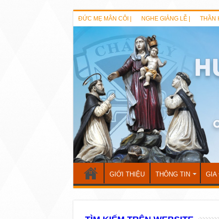
ĐỨC MẸ MÂN CÔI |
NGHE GIẢNG LỄ |
THẦN 
GIỚI THIỆU
THÔNG TIN
GIA