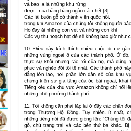
và bao la là những khu rừng
được mua bằng hàng ngàn cái chết [3].
Các lái buôn gỗ có thành viên quốc hội,
trong khi Amazon của chúng tôi không người bả
Họ đày ải những con vẹt và những con khỉ
Các vụ thu hoạch hạt dẻ sẽ không bao giờ như cũ
10. Điều này kích thích nhiều cuộc di cư gầ
những vùng ngoại ô của các thành phố. Ở đó, 
thực sự khỏi những rắc rối của họ, mà đúng h
phục và nghèo đói tồi tệ nhất. Các thành phố nà
đẳng lớn lao, nơi phần lớn dân số của khu v
chứng kiến sự gia tăng của óc bài ngoại, khai
Tiếng kêu của khu vực Amazon không chỉ nổi lê
những phố phường thành phố.
11. Tôi không cần phải lặp lại ở đây các chẩn đ
trong Thượng Hội Đồng. Tuy nhiên, ít nhất, c
những tiếng nói đã được gióng lên: “Chúng tôi đ
gỗ, chủ trang trại và các bên thứ ba khác. Bị