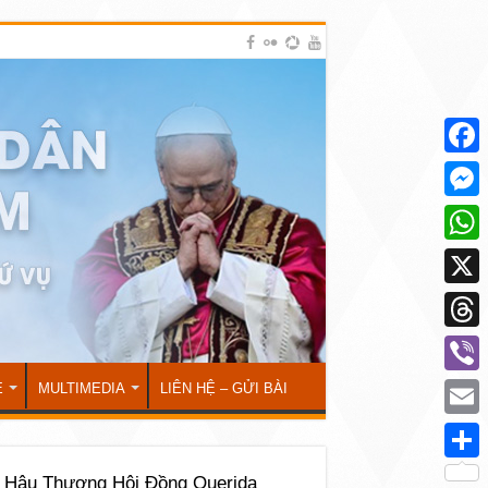
Face
Mess
What
X
Thre
Viber
Ẻ
MULTIMEDIA
LIÊN HỆ – GỬI BÀI
Emai
Shar
 Hậu Thượng Hội Đồng Querida