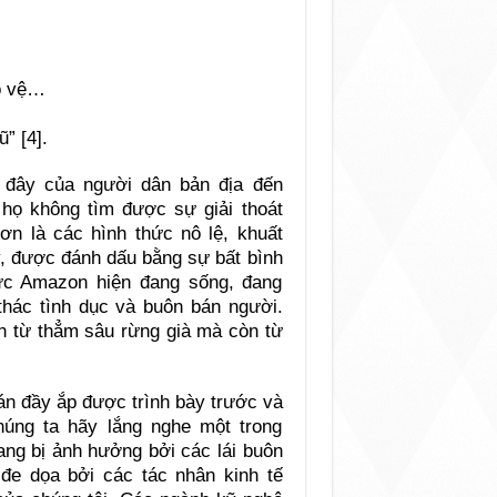
o vệ…
” [4].
n đây của người dân bản địa đến
họ không tìm được sự giải thoát
ơn là các hình thức nô lệ, khuất
y, được đánh dấu bằng sự bất bình
ực Amazon hiện đang sống, đang
 thác tình dục và buôn bán người.
n từ thẳm sâu rừng già mà còn từ
oán đầy ắp được trình bày trước và
húng ta hãy lắng nghe một trong
ang bị ảnh hưởng bởi các lái buôn
 đe dọa bởi các tác nhân kinh tế