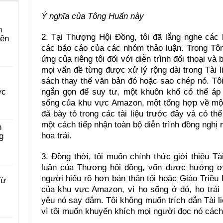
Ý nghĩa của Tông Huấn này
n
2. Tại Thượng Hội Đồng, tôi đã lắng nghe các 
yên
các báo cáo của các nhóm thảo luận. Trong Tô
ứng của riêng tôi đối với diễn trình đối thoại và
mọi vấn đề từng được xử lý rộng dài trong Tài 
sách thay thế văn bản đó hoặc sao chép nó. Tô
ngắn gọn để suy tư, một khuôn khổ có thể áp
ớc
sống của khu vực Amazon, một tổng hợp về một
đã bày tỏ trong các tài liệu trước đây và có th
một cách tiếp nhận toàn bộ diễn trình đồng nghị 
n
hoa trái.
g
3. Đồng thời, tôi muốn chính thức giới thiệu Tà
luận của Thượng hội đồng, vốn được hưởng ơn
người hiểu rõ hơn bản thân tôi hoặc Giáo Triề
Từ
của khu vực Amazon, vì họ sống ở đó, họ trải
yêu nó say đắm. Tôi không muốn trích dẫn Tài 
vì tôi muốn khuyến khích mọi người đọc nó cách