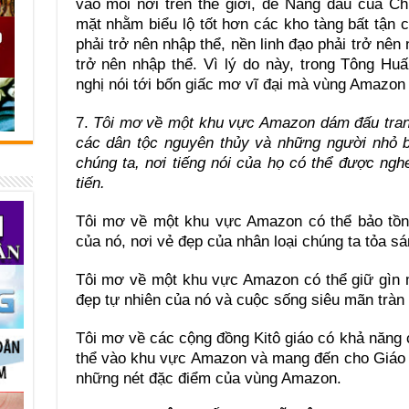
vào mỗi nơi trên thế giới, để Nàng dâu của C
mặt nhằm biểu lộ tốt hơn các kho tàng bất tận 
phải trở nên nhập thể, nền linh đạo phải trở nên
trở nên nhập thể. Vì lý do này, trong Tông Hu
nghị nói tới bốn giấc mơ vĩ đại mà vùng Amazon 
7.
Tôi mơ về một khu vực Amazon dám đấu tranh
các dân tộc nguyên thủy và những người nhỏ b
chúng ta, nơi tiếng nói của họ có thể được ng
tiến.
Tôi mơ về một khu vực Amazon có thể bảo tồn
của nó, nơi vẻ đẹp của nhân loại chúng ta tỏa s
Tôi mơ về một khu vực Amazon có thể giữ gìn
đẹp tự nhiên của nó và cuộc sống siêu mãn tràn
Tôi mơ về các cộng đồng Kitô giáo có khả năng
thể vào khu vực Amazon và mang đến cho Giáo
những nét đặc điểm của vùng Amazon.