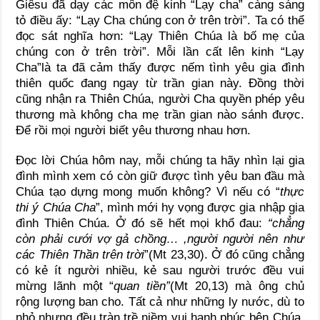
Giêsu đã dạy các môn đệ kinh “Lạy cha” càng sáng
tỏ điều ấy: “Lạy Cha chúng con ở trên trời”. Ta có thể
đọc sát nghĩa hơn: “Lạy Thiên Chúa là bố mẹ của
chúng con ở trên trời”. Mỗi lần cất lên kinh “Lạy
Cha”là ta đã cảm thấy được nếm tình yêu gia đình
thiên quốc đang ngay từ trần gian này. Đồng thời
cũng nhận ra Thiên Chúa, người Cha quyền phép yêu
thương mà không cha mẹ trần gian nào sánh được.
Để rồi mọi người biết yêu thương nhau hơn.
Đọc lời Chúa hôm nay, mỗi chúng ta hãy nhìn lại gia
đình mình xem có còn giữ được tình yêu ban đầu mà
Chúa tạo dựng mong muốn không? Vì nếu có “
thực
thi ý Chúa Cha
”, mình mới hy vọng được gia nhập gia
đình Thiên Chúa. Ở đó sẽ hết mọi khổ đau:
“chẳng
còn phải cưới vợ gả chồng… ,người người nên như
các Thiên Thần trên trời
”(Mt 23,30). Ở đó cũng chẳng
có kẻ ít người nhiều, kẻ sau người trước đều vui
mừng lãnh một “
quan tiền”
(Mt 20,13) mà ông chủ
rộng lượng ban cho. Tất cả như những ly nước, dù to
nhỏ nhưng đều tràn trề niềm vui hạnh phúc bên Chúa,