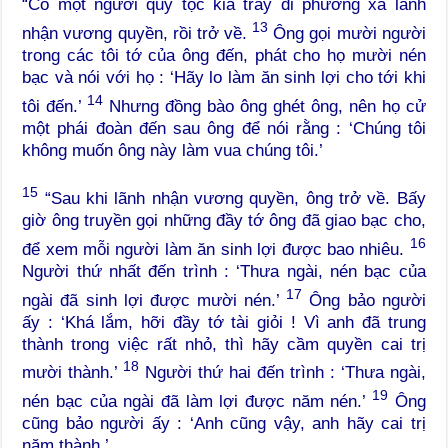
“Có một người quý tộc kia trẩy đi phương xa lãnh
13
nhận vương quyền, rồi trở về.
Ông gọi mười người
trong các tôi tớ của ông đến, phát cho họ mười nén
bạc và nói với họ : ‘Hãy lo làm ăn sinh lợi cho tới khi
14
tôi đến.’
Nhưng đồng bào ông ghét ông, nên họ cử
một phái đoàn đến sau ông để nói rằng : ‘Chúng tôi
không muốn ông này làm vua chúng tôi.’
15
“Sau khi lãnh nhận vương quyền, ông trở về. Bấy
giờ ông truyền gọi những đầy tớ ông đã giao bạc cho,
16
để xem mỗi người làm ăn sinh lợi được bao nhiêu.
Người thứ nhất đến trình : ‘Thưa ngài, nén bạc của
17
ngài đã sinh lợi được mười nén.’
Ông bảo người
ấy : ‘Khá lắm, hỡi đầy tớ tài giỏi ! Vì anh đã trung
thành trong việc rất nhỏ, thì hãy cầm quyền cai trị
18
mười thành.’
Người thứ hai đến trình : ‘Thưa ngài,
19
nén bạc của ngài đã làm lợi được năm nén.’
Ông
cũng bảo người ấy : ‘Anh cũng vậy, anh hãy cai trị
năm thành.’