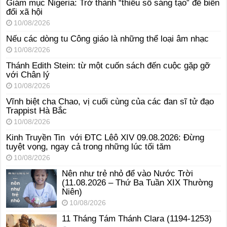
Giám mục Nigeria: Trở thành “thiểu số sáng tạo” để biến
đổi xã hội
10/08/2026
Nếu các dòng tu Công giáo là những thể loại âm nhạc
10/08/2026
Thánh Edith Stein: từ một cuốn sách đến cuộc gặp gỡ
với Chân lý
10/08/2026
Vĩnh biệt cha Chao, vị cuối cùng của các đan sĩ tử đạo
Trappist Hà Bắc
10/08/2026
Kinh Truyền Tin với ĐTC Lêô XIV 09.08.2026: Đừng
tuyệt vọng, ngay cả trong những lúc tối tăm
10/08/2026
Nên như trẻ nhỏ để vào Nước Trời
(11.08.2026 – Thứ Ba Tuần XIX Thường
Niên)
10/08/2026
11 Tháng Tám Thánh Clara (1194-1253)