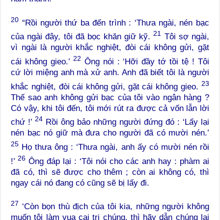
20
“Rồi người thứ ba đến trình : ‘Thưa ngài, nén bạc
21
của ngài đây, tôi đã bọc khăn giữ kỹ.
Tôi sợ ngài,
vì ngài là người khắc nghiệt, đòi cái không gửi, gặt
22
cái không gieo.’
Ông nói : ‘Hỡi đầy tớ tồi tệ ! Tôi
cứ lời miệng anh mà xử anh. Anh đã biết tôi là người
23
khắc nghiệt, đòi cái không gửi, gặt cái không gieo.
Thế sao anh không gửi bạc của tôi vào ngân hàng ?
Có vậy, khi tôi đến, tôi mới rút ra được cả vốn lẫn lời
24
chứ !’
Rồi ông bảo những người đứng đó : ‘Lấy lại
nén bạc nó giữ mà đưa cho người đã có mười nén.’
25
Họ thưa ông : ‘Thưa ngài, anh ấy có mười nén rồi
26
!’
Ông đáp lại : ‘Tôi nói cho các anh hay : phàm ai
đã có, thì sẽ được cho thêm ; còn ai không có, thì
ngay cái nó đang có cũng sẽ bị lấy đi.
27
‘Còn bọn thù địch của tôi kia, những người không
muốn tôi làm vua cai trị chúng, thì hãy dẫn chúng lại