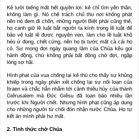
Kẻ lười biếng mất hết quyền lợi: kẻ chỉ tìm yên thân,
không làm gì. Nó chê trách chủ thu nơi không phát
nên nó đem đi chôn, những người Biệt phái cũng thế,
họ canh giữ lề luật bắt người ta kính trọng lề luật để
bảo vệ luật lệ được nguyên vẹn, làm cho lề luật khô
héo ứ đọng, chết cứng, nên họ bị tước mất cả cái họ
có. Sự mong đợi ngày quang lâm của Chúa kêu gọi
hành động, chứ không phải bất động chờ đợi, ngập
lòng sợ hãi.
Hình phạt của vua chống lại kẻ thù cho thấy sự khủng
khiếp trong ngày phán xét chống lại sự nổi loạn của
Ítraen và chắc hẳn nhắm tới cảnh thiêu hủy của thành
Giêrusalem mà Đức Giêsu đã loan báo nhiều lần
trước khi Người chết. Nhưng hình phạt cũng áp dụng
cho những người từ chối đón nhận nước Chúa. Họ tự
kết án mình phải hư mất.
2. Tỉnh thức chờ Chúa