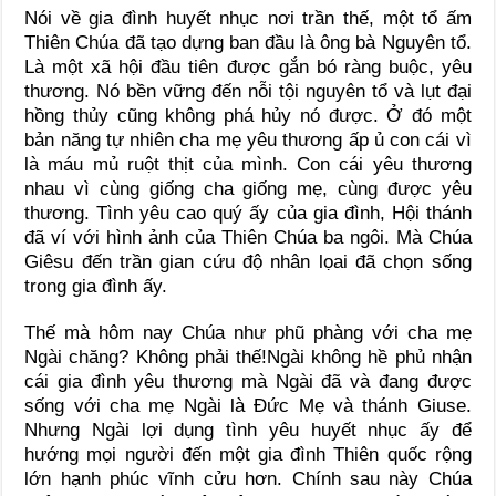
Nói về gia đình huyết nhục nơi trần thế, một tổ ấm
Thiên Chúa đã tạo dựng ban đầu là ông bà Nguyên tổ.
Là một xã hội đầu tiên được gắn bó ràng buộc, yêu
thương. Nó bền vững đến nỗi tội nguyên tổ và lụt đại
hồng thủy cũng không phá hủy nó được. Ở đó một
bản năng tự nhiên cha mẹ yêu thương ấp ủ con cái vì
là máu mủ ruột thịt của mình. Con cái yêu thương
nhau vì cùng giống cha giống mẹ, cùng được yêu
thương. Tình yêu cao quý ấy của gia đình, Hội thánh
đã ví với hình ảnh của Thiên Chúa ba ngôi. Mà Chúa
Giêsu đến trần gian cứu độ nhân lọai đã chọn sống
trong gia đình ấy.
Thế mà hôm nay Chúa như phũ phàng với cha mẹ
Ngài chăng? Không phải thế!Ngài không hề phủ nhận
cái gia đình yêu thương mà Ngài đã và đang được
sống với cha mẹ Ngài là Đức Mẹ và thánh Giuse.
Nhưng Ngài lợi dụng tình yêu huyết nhục ấy để
hướng mọi người đến một gia đình Thiên quốc rộng
lớn hạnh phúc vĩnh cửu hơn. Chính sau này Chúa