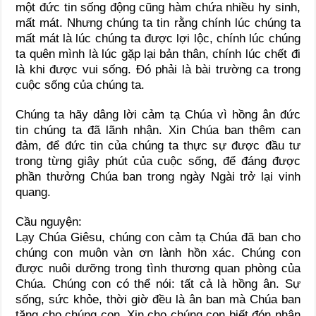
một đức tin sống động cũng hàm chứa nhiều hy sinh,
mất mát. Nhưng chúng ta tin rằng chính lúc chúng ta
mất mát là lúc chúng ta được lợi lộc, chính lúc chúng
ta quên mình là lúc gặp lại bản thân, chính lúc chết đi
là khi được vui sống. Ðó phải là bài trường ca trong
cuộc sống của chúng ta.
Chúng ta hãy dâng lời cảm tạ Chúa vì hồng ân đức
tin chúng ta đã lãnh nhận. Xin Chúa ban thêm can
đảm, để đức tin của chúng ta thực sự được đầu tư
trong từng giây phút của cuộc sống, để đáng được
phần thưởng Chúa ban trong ngày Ngài trở lại vinh
quang.
Cầu nguyện:
Lạy Chúa Giêsu, chúng con cảm tạ Chúa đã ban cho
chúng con muôn vàn ơn lành hồn xác. Chúng con
được nuôi dưỡng trong tình thương quan phòng của
Chúa. Chúng con có thể nói: tất cả là hồng ân. Sự
sống, sức khỏe, thời giờ đều là ân ban mà Chúa ban
tặng cho chúng con. Xin cho chúng con biết đón nhận