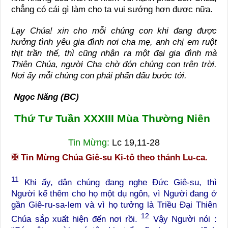
chẳng có cái gì làm cho ta vui sướng hơn được nữa.
Lạy Chúa! xin cho mỗi chúng con khi đang được
hưởng tình yêu gia đình nơi cha mẹ, anh chị em ruột
thịt trần thế, thì cũng nhận ra một đại gia đình mà
Thiên Chúa, người Cha chờ đón chúng con trên trời.
Nơi ấy mỗi chúng con phải phấn đấu bước tới.
Ngọc Năng (BC)
Thứ Tư Tuần XXXIII Mùa Thường Niên
Tin Mừng:
Lc 19,11-28
✠
Tin Mừng Chúa Giê-su Ki-tô theo thánh Lu-ca.
11
Khi ấy, dân chúng đang nghe Đức Giê-su, thì
Người kể thêm cho họ một dụ ngôn, vì Người đang ở
gần Giê-ru-sa-lem và vì họ tưởng là Triều Đại Thiên
12
Chúa sắp xuất hiện đến nơi rồi.
Vậy Người nói :