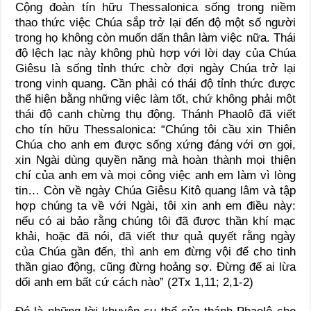
Cộng đoàn tín hữu Thessalonica sống trong niềm
thao thức việc Chúa sắp trở lại đến độ một số người
trong họ không còn muốn dấn thân làm việc nữa. Thái
độ lệch lạc này không phù hợp với lời dạy của Chúa
Giêsu là sống tỉnh thức chờ đợi ngày Chúa trở lại
trong vinh quang. Cần phải có thái độ tỉnh thức được
thể hiện bằng những việc làm tốt, chứ không phải một
thái độ canh chừng thụ động. Thánh Phaolô đã viết
cho tín hữu Thessalonica: “Chúng tôi cầu xin Thiên
Chúa cho anh em được sống xứng đáng với ơn gọi,
xin Ngài dùng quyền năng mà hoàn thành mọi thiện
chí của anh em và mọi công việc anh em làm vì lòng
tin… Còn về ngày Chúa Giêsu Kitô quang lâm và tập
hợp chúng ta về với Ngài, tôi xin anh em điều này:
nếu có ai bảo rằng chúng tôi đã được thần khí mạc
khải, hoặc đã nói, đã viết thư quả quyết rằng ngày
của Chúa gần đến, thì anh em đừng vội để cho tinh
thần giao động, cũng đừng hoảng sợ. Ðừng để ai lừa
dối anh em bất cứ cách nào” (2Tx 1,11; 2,1-2)