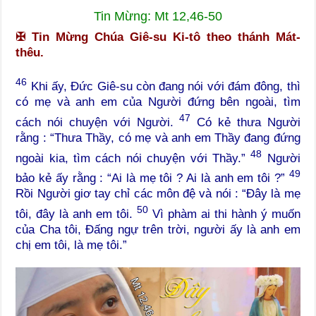
Tin Mừng: Mt 12,46-50
✠
Tin Mừng Chúa Giê-su Ki-tô theo thánh Mát-
thêu.
46
Khi ấy, Đức Giê-su còn đang nói với đám đông, thì
có mẹ và anh em của Người đứng bên ngoài, tìm
47
cách nói chuyện với Người.
Có kẻ thưa Người
rằng : “Thưa Thầy, có mẹ và anh em Thầy đang đứng
48
ngoài kia, tìm cách nói chuyện với Thầy.”
Người
49
bảo kẻ ấy rằng : “Ai là mẹ tôi ? Ai là anh em tôi ?”
Rồi Người giơ tay chỉ các môn đệ và nói : “Đây là mẹ
50
tôi, đây là anh em tôi.
Vì phàm ai thi hành ý muốn
của Cha tôi, Đấng ngự trên trời, người ấy là anh em
chị em tôi, là mẹ tôi.”