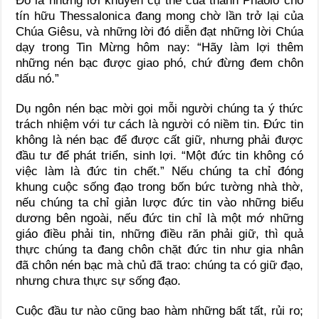
Ðó là những lời khuyên cụ thể của thánh Phaolô cho
tín hữu Thessalonica đang mong chờ lần trở lại của
Chúa Giêsu, và những lời đó diễn đạt những lời Chúa
dạy trong Tin Mừng hôm nay: “Hãy làm lợi thêm
những nén bạc được giao phó, chứ đừng đem chôn
dấu nó.”
Dụ ngôn nén bạc mời gọi mỗi người chúng ta ý thức
trách nhiệm với tư cách là người có niềm tin. Ðức tin
không là nén bạc để được cất giữ, nhưng phải được
đầu tư để phát triển, sinh lợi. “Một đức tin không có
việc làm là đức tin chết.” Nếu chúng ta chỉ đóng
khung cuộc sống đạo trong bốn bức tường nhà thờ,
nếu chúng ta chỉ giản lược đức tin vào những biểu
dương bên ngoài, nếu đức tin chỉ là một mớ những
giáo điều phải tin, những điều răn phải giữ, thì quả
thực chúng ta đang chôn chặt đức tin như gia nhân
đã chôn nén bạc mà chủ đã trao: chúng ta có giữ đạo,
nhưng chưa thực sự sống đạo.
Cuộc đầu tư nào cũng bao hàm những bất tất, rủi ro;