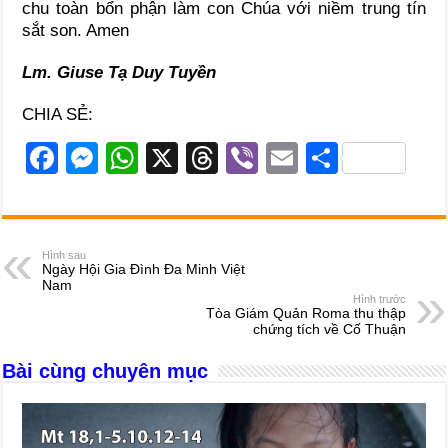
chu toàn bổn phận làm con Chúa với niềm trung tín
sắt son. Amen
Lm. Giuse Tạ Duy Tuyền
CHIA SẺ:
F
M
W
X
T
Vi
E
S
a
e
h
hr
b
m
h
c
ss
at
e
er
ail
ar
e
e
s
a
e
Hình sau
Ngày Hội Gia Đình Đa Minh Việt
b
n
A
d
Nam
Hình trước
o
g
p
s
Tòa Giám Quản Roma thu thập
chứng tích về Cố Thuận
o
er
p
Bài cùng chuyên mục
k