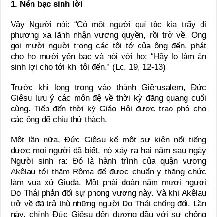
1. Nén bạc sinh lời
Vậy Người nói: “Có một người quí tộc kia trẩy đi
phương xa lãnh nhận vương quyền, rồi trở về. Ông
gọi mười người trong các tôi tớ của ông đến, phát
cho họ mười yến bạc và nói với họ: “Hãy lo làm ăn
sinh lợi cho tới khi tôi đến.” (Lc. 19, 12-13)
Trước khi long trọng vào thành Giêrusalem, Đức
Giêsu lưu ý các môn đệ về thời kỳ đăng quang cuối
cùng. Tiếp đến thời kỳ Giáo Hội được trao phó cho
các ông để chịu thử thách.
Một lần nữa, Đức Giêsu kể một sự kiện nổi tiếng
được mọi người đã biết, nó xảy ra hai năm sau ngày
Người sinh ra: Đó là hành trình của quận vương
Akêlau tới thăm Rôma để được chuẩn y thăng chức
làm vua xứ Giuđa. Một phái đoàn năm mươi người
Do Thái phản đối sự phong vương này. Và khi Akêlau
trở về đã trả thù những người Do Thái chống đối. Lần
này, chính Đức Giêsu đến đương đầu với sự chống