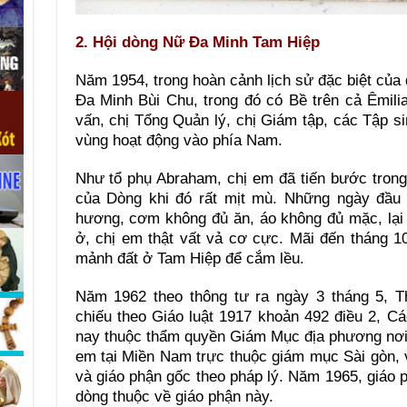
2. Hội dòng Nữ Đa Minh Tam Hiệp
Năm 1954, trong hoàn cảnh lịch sử đặc biệt củ
Đa Minh Bùi Chu, trong đó có Bề trên cả Êmili
vấn, chị Tổng Quản lý, chị Giám tập, các Tập 
vùng hoạt động vào phía Nam.
Như tổ phụ Abraham, chị em đã tiến bước trong 
của Dòng khi đó rất mịt mù. Những ngày đầu 
hương, cơm không đủ ăn, áo không đủ mặc, lại
ở, chị em thật vất vả cơ cực. Mãi đến tháng 
mảnh đất ở Tam Hiệp để cắm lều.
Năm 1962 theo thông tư ra ngày 3 tháng 5, Th
chiếu theo Giáo luật 1917 khoản 492 điều 2, Cá
nay thuộc thẩm quyền Giám Mục địa phương nơi
em tại Miền Nam trực thuộc giám mục Sài gòn, 
và giáo phận gốc theo pháp lý. Năm 1965, giáo 
dòng thuộc về giáo phận này.