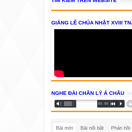
TÌM KIẾM TRÊN WEBSITE
GIẢNG LỄ CHÚA NHẬT XVIII TN
NGHE ĐÀI CHÂN LÝ Á CHÂU
Trình
Vm
00:00
R
P
phát
âm
thanh
Bài mới
Bài nổi bật
Phản hồi