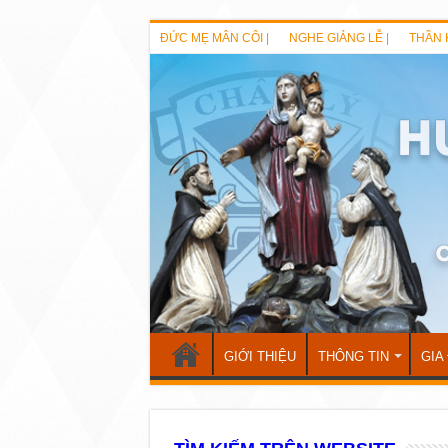
ĐỨC MẸ MÂN CÔI |
NGHE GIẢNG LỄ |
THẦN 
GIỚI THIỆU
THÔNG TIN
GIA