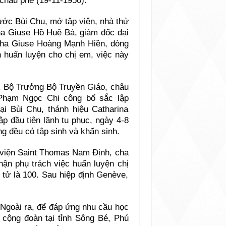
 châu phê (19-11-1950).
hước Bùi Chu, mở tập viện, nhà thử
ha Giuse Hồ Huệ Bá, giám đốc đại
cha Giuse Hoàng Mạnh Hiền, dòng
 huấn luyện cho chị em, việc này
, Bộ Trưởng Bộ Truyền Giáo, châu
 Phạm Ngọc Chi công bố sắc lập
i Bùi Chu, thánh hiệu Catharina
ập đầu tiên lãnh tu phục, ngày 4-8
g đều có tập sinh và khấn sinh.
u viện Saint Thomas Nam Định, cha
ận phụ trách việc huấn luyện chị
ệ tử là 100. Sau hiệp định Genève,
 Ngoài ra, để đáp ứng nhu cầu học
t cộng đoàn tại tỉnh Sông Bé, Phú