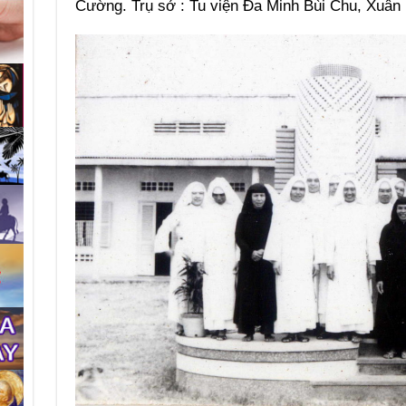
Cường. Trụ sở : Tu viện Đa Minh Bùi Chu, Xuân