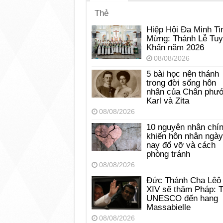
Thẻ
Hiệp Hội Đa Minh Ti
Mừng: Thánh Lễ Tu
Khấn năm 2026
08/08/2026
5 bài học nên thánh
trong đời sống hôn
nhân của Chân phư
Karl và Zita
08/08/2026
10 nguyên nhân chí
khiến hôn nhân ngày
nay đổ vỡ và cách
phòng tránh
08/08/2026
Đức Thánh Cha Lêô
XIV sẽ thăm Pháp: 
UNESCO đến hang
Massabielle
08/08/2026