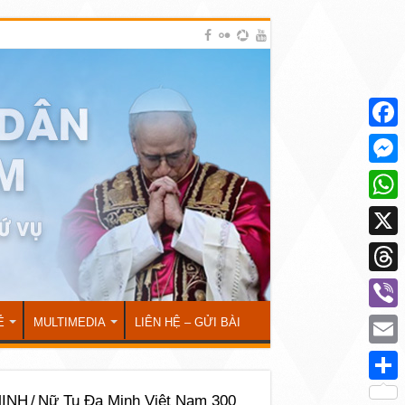
Face
Mess
What
X
Thre
Viber
Ẻ
MULTIMEDIA
LIÊN HỆ – GỬI BÀI
Emai
Shar
INH
/
Nữ Tu Đa Minh Việt Nam 300