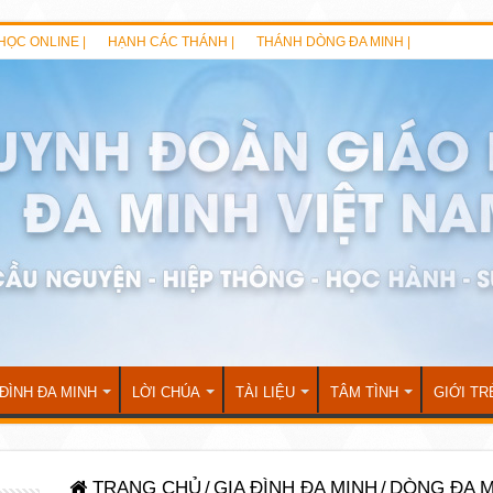
HỌC ONLINE |
HẠNH CÁC THÁNH |
THÁNH DÒNG ĐA MINH |
 ĐÌNH ĐA MINH
LỜI CHÚA
TÀI LIỆU
TÂM TÌNH
GIỚI TR
TRANG CHỦ
/
GIA ĐÌNH ĐA MINH
/
DÒNG ĐA M