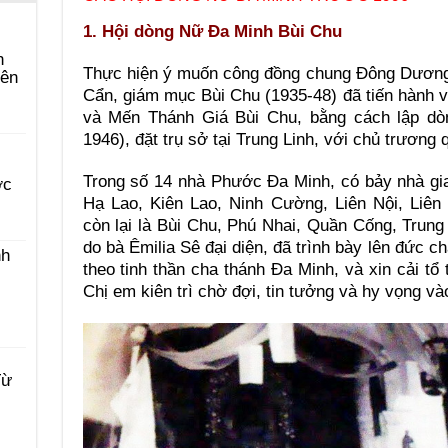
1. Hội dòng Nữ Đa Minh Bùi Chu
n
Thực hiện ý muốn công đồng chung Đông Dương
yên
Cẩn, giám mục Bùi Chu (1935-48) đã tiến hành 
và Mến Thánh Giá Bùi Chu, bằng cách lập d
1946), đặt trụ sở tại Trung Linh, với chủ trương q
Trong số 14 nhà Phước Đa Minh, có bảy nhà gi
ớc
Hạ Lao, Kiên Lao, Ninh Cường, Liên Nội, Liên
còn lại là Bùi Chu, Phú Nhai, Quần Cống, Trung
do bà Êmilia Sê đại diện, đã trình bày lên đức 
nh
theo tinh thần cha thánh Đa Minh, và xin cải tổ
Chị em kiên trì chờ đợi, tin tưởng và hy vọng v
Từ