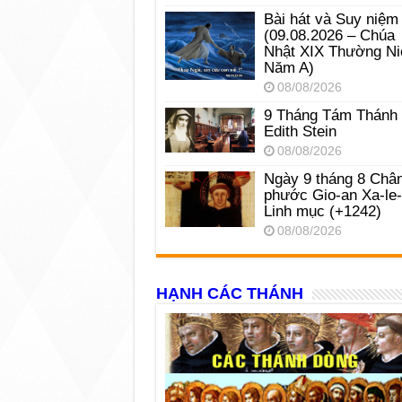
Bài hát và Suy niệm
(09.08.2026 – Chúa
Nhật XIX Thường Ni
Năm A)
08/08/2026
9 Tháng Tám Thánh
Edith Stein
08/08/2026
Ngày 9 tháng 8 Châ
phước Gio-an Xa-le
Linh mục (+1242)
08/08/2026
HẠNH CÁC THÁNH