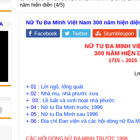
năm hiện diện (4/5)
Nữ Tu Đa Minh Việt Nam 300 năm hiện diện
A
Facebook
Twitter
Stumbleupon
NỮ TU ĐA MINH VI
300 NĂM HIỆN 
1715 – 2015
Lm
+ 01 :
Lời ngỏ, tổng quát
+ 02 :
Nhà mụ, nhà phước xưa
+ 03 :
Lề luật và sinh hoạt nhà phước
+ 04 :
Nữ tu Đa Minh trước 1996
d
+ 05 :
Nữ tu Đa Minh sau 1996
+ 06 :
Địa chỉ Đan viện và các hội dòng nữ Đa M
CÁC HỘI DÒNG NỮ ĐA MINH TRƯỚC 1996