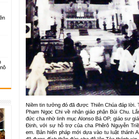
ên
n
-nô
Niềm tin tưởng đó đã được Thiên Chúa đáp lời.
Phạm Ngọc Chi về nhận giáo phận Bùi Chu. Lắn
đức cha nhờ linh mục Alonso Bá OP, giáo sư gi
Định, với sự hỗ trợ của cha Phêrô Nguyễn Tri
em. Bản hiến pháp mới dựa vào tu luật thánh 