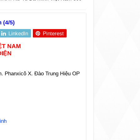
 (4/5)
LinkedIn
Pinterest
ỆT NAM
DIỆN
. Phanxicô X. Đào Trung Hiệu OP
inh