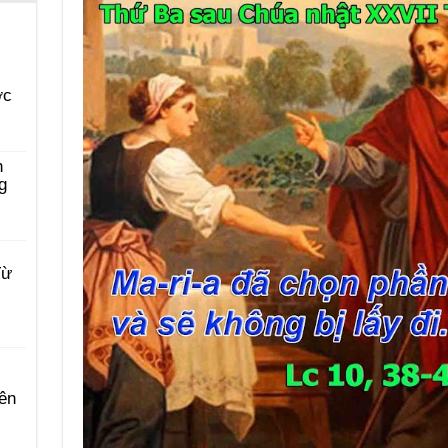
ớc
n
g
Từ
ên