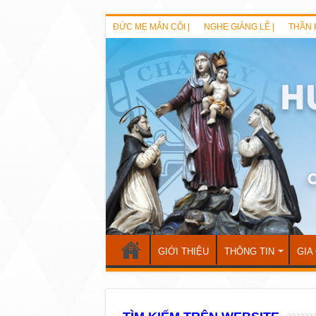
ĐỨC MẸ MÂN CÔI |
NGHE GIẢNG LỄ |
THẦN 
GIỚI THIỆU
THÔNG TIN
GIA