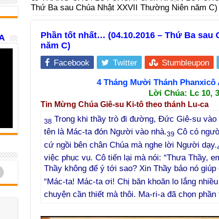
Thứ Ba sau Chúa Nhật XXVII Thường Niên năm C)
Phần tốt nhất… (04.10.2016 – Thứ Ba sau
A
năm C)
Facebook
Twitter
Stumbleupon
4 Tháng Mười Thánh Phanxicô A
Lời Chúa: Lc 10, 
Tin Mừng Chúa Giê-su Ki-tô theo thánh Lu-ca
Trong khi thầy trò đi đường, Đức Giê-su vào
38
tên là Mác-ta đón Người vào nhà.
Cô có người
39
cứ ngồi bên chân Chúa mà nghe lời Người dạy.
việc phục vụ. Cô tiến lại mà nói: “Thưa Thầy, 
d
Thầy không để ý tới sao? Xin Thầy bảo nó giúp 
“Mác-ta! Mác-ta ơi! Chị băn khoăn lo lắng nhiề
chuyện cần thiết mà thôi. Ma-ri-a đã chọn phần t