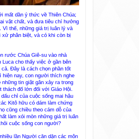
ới mất dần ý thức về Thiên Chúa;
ại vật chất, và đưa tiêu chí hưởng
Vì thế, những giá trị luân lý và
i xử phân biệt, và có khi còn bị
ón rước Chúa Giê-su vào nhà
 Luca cho thấy việc ở gần bên
 cả. Đây là cách chọn phần tốt
vì hiện nay, con người thích nghe
he những tin giật gân xảy ra trong
 thách đố lớn đối với Giáo Hội.
t dấu chỉ của cuộc sống mai hậu
u các Kitô hữu có dám làm chứng
 họ cũng chiều theo cám dỗ của
hất làm xói mòn những giá trị luân
a khỏi cuộc sống con người?
ã nhiều lần Người căn dặn các môn