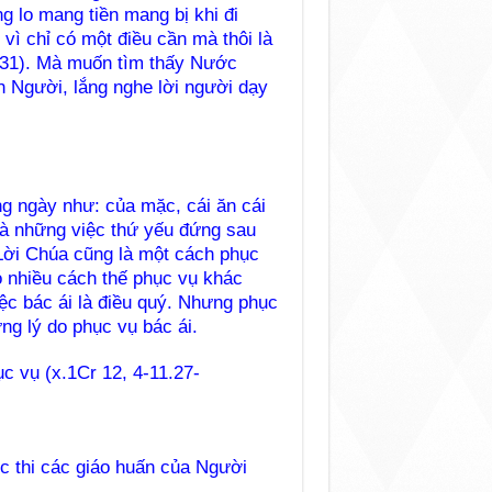
 lo mang tiền mang bị khi đi
ì chỉ có một điều cần mà thôi là
-31). Mà muốn tìm thấy Nước
h Người, lắng nghe lời người dạy
ng cho vậy!
ng ngày như: của mặc, cái ăn cái
là những việc thứ yếu đứng sau
 Lời Chúa cũng là một cách phục
ó nhiều cách thế phục vụ khác
ệc bác ái là điều quý. Nhưng phục
ng lý do phục vụ bác ái.
c vụ (x.1Cr 12, 4-11.27-
).
ực thi các giáo huấn của Người