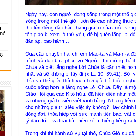
Ngày nay, con người đang sống trong một thế gi
sống trong một thế giới luôn đề cao những thực t
thụ lên đứng đầu bậc thang giá trị của cuộc sồng. 
n
-nô
tôn giáo bị xem là thứ yếu, dễ bị quên lãng, bị đố
đàn áp, bạo hành…
Qua câu chuyện hai chị em Mác-ta và Ma-ri-a đ
 8
mình và dọn bữa phục vụ Người. Tin mừng thánh
Chúa và biết lắng nghe Lời Chúa là cần thiết hơn
nhất và sẽ không bị lấy đi (x.Lc 10, 39.41). Bởi 
thời sự thế giới, thích vui chơi giải trí, thích ng
cuộc sống hơn là lắng nghe Lời Chúa. Ðây là một
Giáo Hội qua các Kitô hữu, đã hiện diện như mộ
và những giá trị siêu việt vĩnh hằng. Nhưng liệ
cho những giá trị siêu việt ấy không? Hay chính
dòng đời, thỏa hiệp với sức mạnh tiền bạc, vật c
lý đạo đức, và loại bỏ chiều kích thiêng liêng r
Trong khi thi hành sứ vụ tại thế, Chúa Giê-su đ