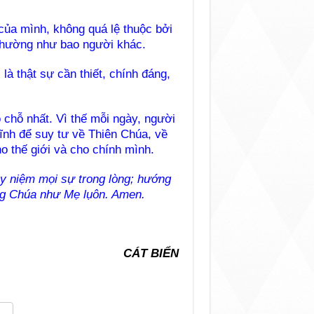
 của mình, không quá lệ thuộc bởi
thường như bao người khác.
là thật sự cần thiết, chính đáng,
 chỗ nhất. Vì thế mỗi ngày, người
tĩnh để suy tư về Thiên Chúa, về
o thế giới và cho chính mình.
y niệm mọi sự trong lòng; hướng
òng Chúa như Mẹ lụôn. Amen.
CÁT BIỂN