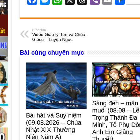
a
e
h
hr
b
m
h
c
ss
at
e
er
ail
ar
e
e
s
a
e
Hình sau
Video Giáo lý: Em và Chúa
b
n
A
d
Giêsu – Luyện Ngục
o
g
p
s
Bài cùng chuyên mục
o
er
p
k
Sáng đèn – mặn
muối (08.08 – Lễ
Bài hát và Suy niệm
Trọng Thánh Đa
(09.08.2026 – Chúa
Minh, Tổ Phụ Dò
Nhật XIX Thường
Anh Em Giảng
Niên Năm A)
Thuyết)