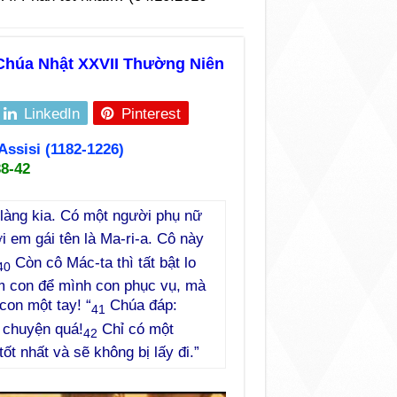
 Chúa Nhật XXVII Thường Niên
LinkedIn
Pinterest
ssisi (1182-1226)
38-42
 làng kia. Có một người phụ nữ
 em gái tên là Ma-ri-a. Cô này
Còn cô Mác-ta thì tất bật lo
40
em con để mình con phục vụ, mà
con một tay! “
Chúa đáp:
41
u chuyện quá!
Chỉ có một
42
ốt nhất và sẽ không bị lấy đi.”