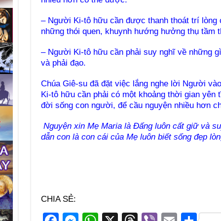
– Người Ki-tô hữu cần được thanh thoát trí lòng
những thói quen, khuynh hướng hưởng thụ tầm 
– Người Ki-tô hữu cần phải suy nghĩ về những gì 
và phải đạo.
Chúa Giê-su đã đặt việc lắng nghe lời Người vào
Ki-tô hữu cần phải có một khoảng thời gian yên 
đời sống con người, để cầu nguyện nhiều hơn ch
Nguyện xin Mẹ Maria là Ðấng luôn cất giữ và su
dẫn con là con cái của Mẹ luôn biết sống đẹp l
CHIA SẺ:
F
M
W
X
T
Vi
E
S