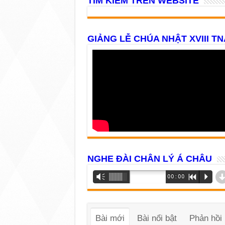
TÌM KIẾM TRÊN WEBSITE
GIẢNG LỄ CHÚA NHẬT XVIII TN
NGHE ĐÀI CHÂN LÝ Á CHÂU
Trình
Vm
00:00
R
P
phát
âm
thanh
Bài mới
Bài nổi bật
Phản hồi