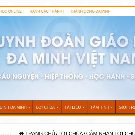
HỌC ONLINE |
HẠNH CÁC THÁNH |
THÁNH DÒNG ĐA MINH |
 ĐÌNH ĐA MINH
LỜI CHÚA
TÀI LIỆU
TÂM TÌNH
GIỚI TR
TRANG CHỦ
/
LỜI CHÚA
/
CẢM NHẬN LỜI CH