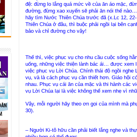
đệ: đừng lo lắng quá mức về của ăn áo mặc, đừng
đường, đừng xao xuyến sẽ phải ăn nói thế nào… v
hãy tìm Nước Thiên Chúa trước đã (x.Lc 12, 22
Thiên Chúa ở đâu, thì buộc phải ngồi lại bên cạn
bảo và chỉ đườ
Thế thì, việc phục vụ cho nhu cầu cuộc sống hằ
uống, những việc thiện lành bác ái… được xem 
việc phục vụ Lời Chúa. Chính thái độ ngồi nghe
vụ, và là cách phục vụ cần thiết hơn. Giáo hội c
nhau. Phục vụ cái ăn của mặc và thi hành các vi
vụ Lời Chúa lại là việc không thể xem nhẹ vì nhữ
Vậy, mỗi người hãy theo ơn gọi của mình mà phụ
30
– Người Ki-tô hữu cần phải biết lắng nghe và th
nhiều hơn có thể được.