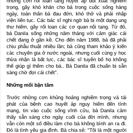
những cơn rối loạn tăng huyết áp đột xuất nghiêm
trọng, gây khó khăn cho bà trong cuộc sống hàng
ngày, toàn thân bà đau đớn, khó thở và phải nhập
viện liên tục. Các bác sĩ nghi ngờ bà bị một dạng ung
thư hiếm, gây rối loạn các cơ quan nội tạng. Từ đó,
bà Danila sống những năm tháng với cảm giác cái
chết đang ở gần kề. Cho đến năm 1988, bà đã phải
chịu phẫu thuật nhiều lần; bà cũng tham khảo ý kiến
các chuyên gia ở nước ngoài, nhưng cuối cùng y học
thừa nhận là bất lực, các bác sĩ tuyên bố họ không
thể giúp gì thêm cho bà.. Bà Danila đã chuẩn bị sẵn
sàng chờ đợi cái chết”.
Những mối bận tâm
Trước những cơn khủng hoảng nghiêm trọng và tái
phát của bệnh cao huyết áp nguy hiểm đến tính
mạng, tin vào cuộc sống vĩnh cửu, bà Danila cảm
thấy sẵn sàng cho ngày cuối của đời mình, nhưng
vẫn còn một số điều làm cho bà không bình an ra đi.
Đó là tình yêu gia đình. Bà chia sẻ: “Tôi là một người