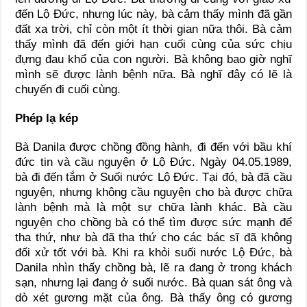
đến Lộ Đức, nhưng lúc này, bà cảm thấy mình đã gần
đất xa trời, chỉ còn một ít thời gian nữa thôi. Bà cảm
thấy mình đã đến giới hạn cuối cùng của sức chịu
đựng đau khổ của con người. Bà không bao giờ nghĩ
mình sẽ được lành bệnh nữa. Bà nghĩ đây có lẽ là
chuyến đi cuối cùng.
Phép lạ kép
Bà Danila được chồng đồng hành, đi đến với bầu khí
đức tin và cầu nguyện ở Lộ Đức. Ngày 04.05.1989,
bà đi đến tắm ở Suối nước Lộ Đức. Tại đó, bà đã cầu
nguyện, nhưng không cầu nguyện cho bà được chữa
lành bệnh mà là một sự chữa lành khác. Bà cầu
nguyện cho chồng bà có thể tìm được sức mạnh để
tha thứ, như bà đã tha thứ cho các bác sĩ đã không
đối xử tốt với bà. Khi ra khỏi suối nước Lộ Đức, bà
Danila nhìn thấy chồng bà, lẽ ra đang ở trong khách
sạn, nhưng lại đang ở suối nước. Bà quan sát ông và
dò xét gương mặt của ông. Bà thấy ông có gương