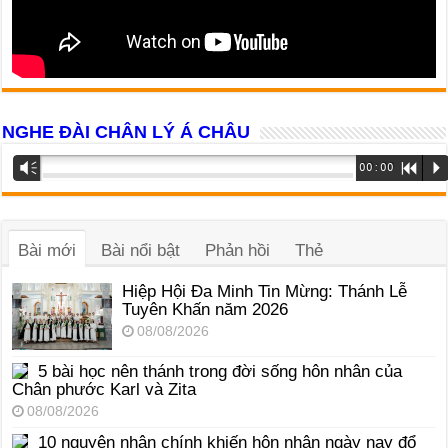
NGHE ĐÀI CHÂN LÝ Á CHÂU
Trình
Vm
00:00
R
P
phát
âm
thanh
Bài mới
Bài nổi bật
Phản hồi
Thẻ
Hiệp Hội Đa Minh Tin Mừng: Thánh Lễ
Tuyên Khấn năm 2026
08/08/2026
5 bài học nên thánh trong đời sống hôn nhân của
Chân phước Karl và Zita
08/08/2026
10 nguyên nhân chính khiến hôn nhân ngày nay đổ