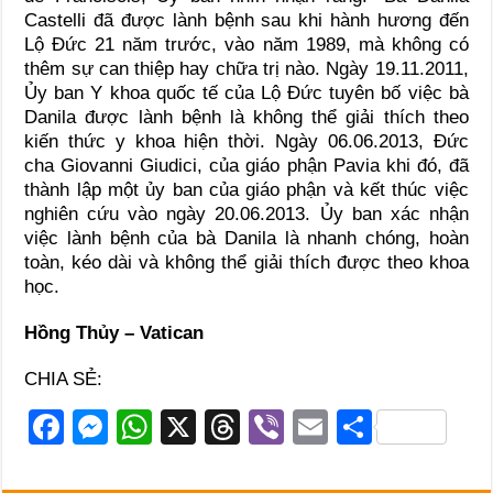
Castelli đã được lành bệnh sau khi hành hương đến
Lộ Đức 21 năm trước, vào năm 1989, mà không có
thêm sự can thiệp hay chữa trị nào. Ngày 19.11.2011,
Ủy ban Y khoa quốc tế của Lộ Đức tuyên bố việc bà
Danila được lành bệnh là không thể giải thích theo
kiến thức y khoa hiện thời. Ngày 06.06.2013, Đức
cha Giovanni Giudici, của giáo phận Pavia khi đó, đã
thành lập một ủy ban của giáo phận và kết thúc việc
nghiên cứu vào ngày 20.06.2013. Ủy ban xác nhận
việc lành bệnh của bà Danila là nhanh chóng, hoàn
toàn, kéo dài và không thể giải thích được theo khoa
học.
Hồng Thủy – Vatican
CHIA SẺ:
F
M
W
X
T
Vi
E
S
a
e
h
hr
b
m
h