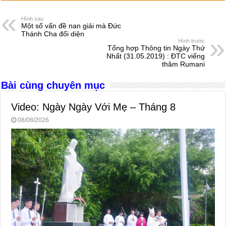
c
ss
at
e
er
ail
ar
e
e
s
a
e
Hình sau
Một số vấn đề nan giải mà Đức
b
n
A
d
Thánh Cha đối diện
Hình trước
o
g
p
s
Tổng hợp Thông tin Ngày Thứ
Nhất (31.05.2019) : ĐTC viếng
o
er
p
thăm Rumani
k
Bài cùng chuyên mục
Video: Ngày Ngày Với Mẹ – Tháng 8
08/08/2026