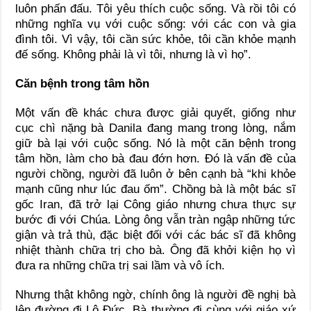
luôn phấn đấu. Tôi yêu thích cuộc sống. Và rồi tôi có
những nghĩa vụ với cuộc sống: với các con và gia
đình tôi. Vì vậy, tôi cần sức khỏe, tôi cần khỏe mạnh
đế sống. Không phải là vì tôi, nhưng là vì họ”.
Căn bệnh trong tâm hồn
Một vấn đề khác chưa được giải quyết, giống như
cục chì nặng bà Danila đang mang trong lòng, nắm
giữ bà lại với cuộc sống. Nó là một căn bệnh trong
tâm hồn, làm cho bà đau đớn hơn. Đó là vấn đề của
người chồng, người đã luôn ở bên cạnh bà “khi khỏe
mạnh cũng như lúc đau ốm”. Chồng bà là một bác sĩ
gốc Iran, đã trở lại Công giáo nhưng chưa thực sự
bước đi với Chúa. Lòng ông vẫn tràn ngập những tức
giận và trả thù, đặc biệt đối với các bác sĩ đã không
nhiệt thành chữa trị cho bà. Ông đã khởi kiện họ vì
đưa ra những chữa trị sai lầm và vô ích.
Nhưng thật không ngờ, chính ông là người đề nghị bà
lên đường đi Lộ Đức. Bà thường đi cùng với giáo xứ