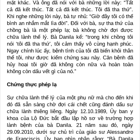
mặt khác. Và ông đã nói với bà những lời này: “Tất
cả đã kết thúc. Tất cả đã kết thúc. Tôi đã tha thứ”.
Khi nghe những lời này, bà tự nhủ: “Giờ đây tôi có thể
bình an nhắm mắt lìa đời”. Đối với bà, sự tha thứ của
chồng bà là một phép lạ; bà không chờ đợi được
chữa lành thể lý. Bà Danila kể: “trong khi chồng tôi
nói ‘tôi đã tha thứ’, tôi cảm thấy vô cùng hạnh phúc.
Ngay chính lúc ấy, bệnh tình của tôi đã biến khỏi thân
thể tôi, như được kiểm chứng sau này. Căn bệnh đã
hủy hoại tôi giờ đã không còn nữa và hoàn toàn
không còn dấu vết gì của nó.”
Chứng thực phép lạ
Sự chữa lành thể lý của một phụ nữ mà cho đến khi
đó đã sẵn sàng chờ đợi cái chết cũng đánh dấu sự
chữa lành thiêng liêng. Ngày 12.10.1989, Ủy ban y
khoa của Lộ Đức bắt đầu lập hồ sơ về trường hợp
lành bệnh của bà Danila. 21 năm sau đó, ngày
29.09.2010, dưới sự chủ trì của giáo sư Alessandro
de Franciscis, Ủy ban nhìn nhận rằng: “Bà Danila