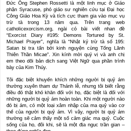
Đức Ông Stephen Rossetti là một linh mục ở Giáo
phận Syracuse, phó giáo sư nghiên cứu tại Đại học
Công Giáo Hoa Kỳ và tích cực tham gia vào mục vụ
trừ tà trong 13 năm qua. Trên trang web
catholicexorcism.org, ngài có bài viết nhan đề
“Exorcist Diary #195: Demons Tortured by St.
Michael Prayer”, nghĩa là “Nhật ký trừ tà số 195:
Satan bị tra tấn bởi kinh nguyện cùng Tổng Lãnh
Thiên Thần Micae”. Xin kính mời quý vị và anh chị
em theo dõi bản dịch sang Việt Ngữ qua phần trình
bày của Kim Thúy.
Tôi đặc biệt khuyến khích những người bị quỷ ám
thường xuyên tham dự Thánh lễ, nhưng tôi biết rằng
điều đó thật khó khăn đối với họ, đặc biệt là đối với
những người bị quỷ ám hoàn toàn. Khi một người nào
đó bị ám, có một loại xâm nhập của ma quỷ vào cơ
thể của người bị quỷ ám. Vì vậy, người bị quỷ ám
thường sẽ cảm thấy một số cảm giác ma quỷ. Cuộc
sống của họ, đôi khi, sẽ là một địa ngục trần gian –