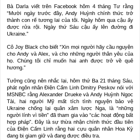
Bà Darla viết trên Facebook hôm 4 tháng Tư rằng
“Mười ngày trước đây, Andy Huỳnh chính thức trở
thành con rể tương lai của tôi. Ngày hôm qua cậu ấy
được rửa rội. Ngày thứ Sáu cậu ấy lên đường đi
Ukraine.”
Cô Joy Black cho biết “Xin mọi người hãy cầu nguyện
cho Andy và Alex, và cho những người thân yêu của
họ. Chúng tôi chỉ muốn hai anh được trở về quê
hương.”
Tưởng cũng nên nhắc lại, hôm thứ Ba 21 tháng Sáu,
phát ngôn nhân Điện Cẩm Linh Dmitry Peskov nói với
MSNBC rằng Alexander Drueke và Andy Huỳnh Ngọc
Tài, hai người Mỹ mất tích tình nguyện bảo vệ
Ukraine chống lại quân xâm lược Nga, là “những
người lính vì tiền” đã tham gia vào “các hoạt động bất
hợp pháp”. Đây là sự thừa nhận chính thức đầu tiên
của Điện Cẩm Linh rằng hai cựu quân nhân Hoa Kỳ
đang bị giam giữ và đang được điều tra.