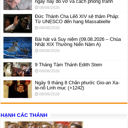
ngày nay đổ vỡ và cách phòng tránh
08/08/2026
Đức Thánh Cha Lêô XIV sẽ thăm Pháp:
Từ UNESCO đến hang Massabielle
08/08/2026
Bài hát và Suy niệm (09.08.2026 – Chúa
Nhật XIX Thường Niên Năm A)
08/08/2026
9 Tháng Tám Thánh Edith Stein
08/08/2026
Ngày 9 tháng 8 Chân phước Gio-an Xa-
le-nô Linh mục (+1242)
08/08/2026
HẠNH CÁC THÁNH