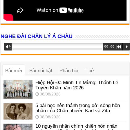
NGHE ĐÀI CHÂN LÝ Á CHÂU
Trình
Vm
00:00
R
P
phát
âm
thanh
Bài mới
Bài nổi bật
Phản hồi
Thẻ
Hiệp Hội Đa Minh Tin Mừng: Thánh Lễ
Tuyên Khấn năm 2026
08/08/2026
5 bài học nên thánh trong đời sống hôn
nhân của Chân phước Karl và Zita
08/08/2026
10 nguyên nhân chính khiến hôn nhân