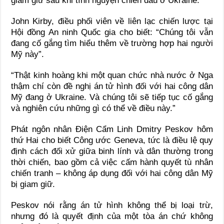
giam giữ sau khi tình nguyện chiến đấu ở Ukraine.
John Kirby, điều phối viên về liên lạc chiến lược tại
Hội đồng An ninh Quốc gia cho biết: “Chúng tôi vẫn
đang cố gắng tìm hiểu thêm về trường hợp hai người
Mỹ này”.
“Thật kinh hoàng khi một quan chức nhà nước ở Nga
thậm chí còn đề nghị án tử hình đối với hai công dân
Mỹ đang ở Ukraine. Và chúng tôi sẽ tiếp tục cố gắng
và nghiên cứu những gì có thể về điều này.”
Phát ngôn nhân Điện Cẩm Linh Dmitry Peskov hôm
thứ Hai cho biết Công ước Geneva, tức là điều lệ quy
định cách đối xử giữa binh lính và dân thường trong
thời chiến, bao gồm cả việc cấm hành quyết tù nhân
chiến tranh – không áp dụng đối với hai công dân Mỹ
bị giam giữ.
Peskov nói rằng án tử hình không thể bị loại trừ,
nhưng đó là quyết định của một tòa án chứ không