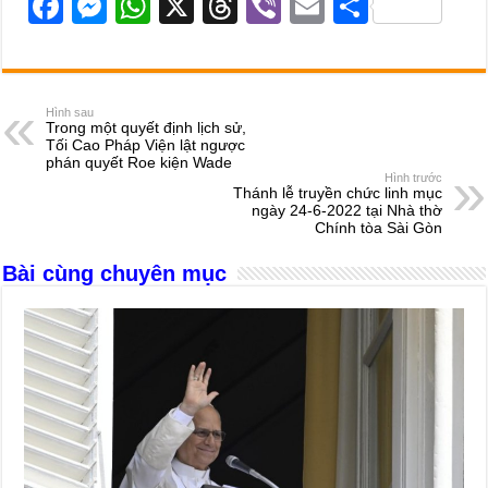
F
M
W
X
T
Vi
E
S
a
e
h
hr
b
m
h
c
ss
at
e
er
ail
ar
e
e
s
a
e
Hình sau
Trong một quyết định lịch sử,
b
n
A
d
Tối Cao Pháp Viện lật ngược
phán quyết Roe kiện Wade
o
g
p
s
Hình trước
Thánh lễ truyền chức linh mục
o
er
p
ngày 24-6-2022 tại Nhà thờ
Chính tòa Sài Gòn
k
Bài cùng chuyên mục