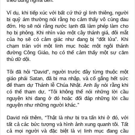
theo đúng nghĩa đen.
Ví dụ, khi tiếp xúc với bất cứ thứ gì linh thiêng, người
bị quỷ ám thường nói rằng họ cảm thấy vô cùng đau
đớn. Họ sẽ nói rằng nước lạnh đã làm phép làm cho
họ bị phỏng. Khi nhìn vào một cây thánh giá, đôi mắt
của họ sẽ có cảm giác như đang bị “đốt lửa”. Khi
chạm trán với một linh mục hoặc một ngôi thánh
đường Công Giáo, họ có thể cảm thấy một sự căm
thù dữ dội.
Tôi đã hỏi “David”, người trước đây từng thuộc một
giáo phái Satan, đã bị ma nhập, và cố gắng hết sức
để tham dự Thánh lễ Chúa Nhật. Anh ấy nói rằng khi
có thể tham dự, “Tôi không thể nói những lời cầu
nguyện khi đang ở đó hoặc đối đáp những lời cầu
nguyện như những người khác.”
David nói thêm, “Thật là như bị tra tấn khi ở đó, với
tất cả các bức tượng và hình ảnh xung quanh tôi. Tất
cả mọi người và đặc biệt là vị linh mục đang cầu