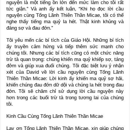
nguyện là một tiếng ồn lớn đến mức làm cho tôi rất
tức giận.” Và anh ấy kết luận, “Khi họ đọc lời cầu
nguyện cùng Tổng Lãnh Thiên Thần Micae, tôi có thể
nghe thấy tiếng ma quỷ la hét. Thật kinh khủng và
đáng sợ và đau đớn.”
Tôi yêu mến các bí tích của Giáo Hội. Những bí tích
ấy truyền cảm hứng và tiếp thêm sức mạnh cho
chúng tôi. Nhưng các bí tích cũng có một chức năng
trừ tà quan trọng: chúng khiến ma quỷ khiếp sợ, táng
đởm và giúp xua đuổi chúng. Tôi đặc biệt lưu ý nhận
xét của David về lời cầu nguyện cùng Tổng Lãnh
Thiên Thần Micae: Lời kinh ấy khiến ma quỷ sợ hãi,
khiến chúng đau đớn dữ dội và chúng la hét trong đau
đớn. Tôi sẽ chăm chỉ sử dụng lời cầu nguyện này
hơn trong các buổi trừ tà trong tương lai của chúng
tôi.
Kinh Cầu Cùng Tổng Lãnh Thiên Thần Micae
Lạy ơn Tổng Lãnh Thiên Thần Micae, xin giúp chúng