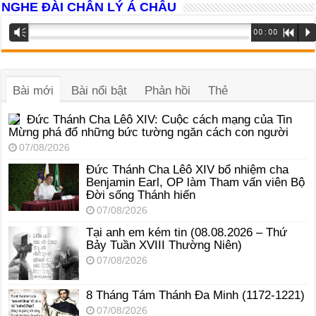
NGHE ĐÀI CHÂN LÝ Á CHÂU
Trình
Vm
00:00
R
P
phát
âm
thanh
Bài mới
Bài nổi bật
Phản hồi
Thẻ
Đức Thánh Cha Lêô XIV: Cuộc cách mạng của Tin
Mừng phá đổ những bức tường ngăn cách con người
07/08/2026
Đức Thánh Cha Lêô XIV bổ nhiệm cha
Benjamin Earl, OP làm Tham vấn viên Bộ
Đời sống Thánh hiến
07/08/2026
Tại anh em kém tin (08.08.2026 – Thứ
Bảy Tuần XVIII Thường Niên)
07/08/2026
8 Tháng Tám Thánh Ða Minh (1172-1221)
07/08/2026