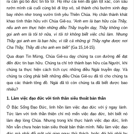
ra cần giũ bỏ đức tin tôi tớ. Họ như cái kén đã gần lột xác, con sâu
rướn mình cái cuối cùng bỏ đi lớp vỏ, sẽ thành chú bướm xinh đẹp
bay nhởn nhơ trong vườn tình yêu Thiên Chúa. Họ chân thành khát
khao tình thân hữu với Chúa Giê-su.
“Anh em là bạn hữu của Thầy,
nếu anh em thực hiện những điều Thầy truyền dạy, Thầy không còn
gọi anh em là tôi tớ nữa, vì tôi tớ không biết việc chủ làm. Nhưng
Thầy gọi anh em là bạn hữu, vì tất cả những gì Thầy nghe được nơi
Cha Thầy, Thầy đã cho anh em biết”
(Ga 15,14-15).
Qua đoạn Tin Mừng, Chúa Giê-su dạy chúng ta con đường để đạt
đến đức tin bạn hữu. Chúng ta chỉ trở thành bạn hữu của Người, khi
chúng ta thực hiện cách tích cực những điều Ngài truyền dạy. Và
chúng ta cũng phải biết những điều Chúa Giê-su đã tỏ cho chúng ta
qua các thánh tông đồ. Ngài đã tỏ còn chúng ta đã biết được bao
nhiêu?
1. Làm việc đạo đức với tinh thần siêu thoát bản thân
Ở Bậc Sống Đạo Đức, linh hồn làm việc đạo đức với ý ngay lành.
Tức làm với tinh thần thiện chí mộ mến việc đạo đức, bởi biết nó
làm đẹp lòng Chúa. Nhưng trong khi thực hành việc đạo đức, linh
hồn vẫn chưa hoàn toàn siêu thoát bản thân mình. Nếu làm việc đạo
đức mà phải đối mặt với gian nguy thử thách, hoặc đòi hỏi phải hy