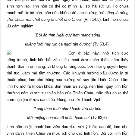
sinh hớn lao, linh hồn có thể co mình lại, sợ hãi rút lui. Họ chưa
mạnh mẽ từ bỏ bản thân nên không đủ can trường
“có sống là sống
cho Chúa, mà chết cũng là chết cho Chúa”
(Rm 14,8). Linh hồn chưa
đủ cảm nghiệm
“Bởi ân tình Ngài quý hơn mạng sống
Miệng lưỡi này xin ca ngợi tán dương”
(Tv 63,4).
Còn ở bậc này, nhờ tích cực
sống từ bỏ, linh hồn bắt đầu siêu thoát được bản thân, cảm thấy
thanh thản nhẹ nhàng, vì không bị ràng buộc bởi những quyến luyến
thế tục, đam mê tầm thường. Các khuynh hướng xấu được lý trí
thuần phục, làm cho thăng hoa hướng về suy tôn Thiên Chúa. Tâm
linh họ mở ra khoan khoái đón nhận ân sủng, nên liền ngay linh hồn
thưởng nếm được sự thiện hảo của Thiên Chúa, mặc dầu chưa thể
cảm nghiệm được cao siêu. Đúng như lời Thánh Vịnh
“Lòng thỏa thuê như khách vừa dự tiệc
Môi miệng con rộn rã khúc hoan ca”
(Tv 63,6).
Linh hồn nhiệt thành làm việc đạo đức với ý thức cao độ, làm cho
vinh danh Thiên Chúa và mưu ích cho các linh hồn. Đối với linh hồn