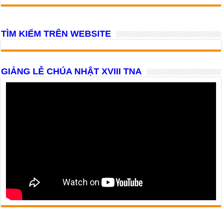
TÌM KIẾM TRÊN WEBSITE
GIẢNG LỄ CHÚA NHẬT XVIII TNA