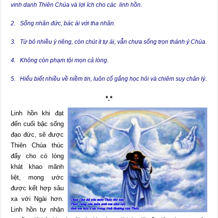
vinh danh Thiên Chúa và lợi ích cho các linh hồn.
2. Sống nhân đức, bác ái với tha nhân.
3. Từ bỏ nhiều ý riêng, còn chút ít tự ái, vẫn chưa sống trọn thánh ý Chúa.
4. Không còn phạm tội mọn cả lòng.
5. Hiểu biết nhiều về niềm tin, luôn cố gắng học hỏi và chiêm suy chân lý.
*.*
Linh hồn khi đạt
đến cuối bậc sống
đạo đức, sẽ được
Thiên Chúa thúc
đẩy cho có lòng
khát khao mãnh
liệt, mong ước
được kết hợp sâu
xa với Ngài hơn.
Linh hồn tự nhận