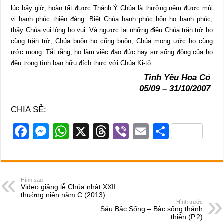
lúc bấy giờ, hoàn tất được Thánh Ý Chúa là thưởng nếm được mùi
vị hạnh phúc thiên đàng. Biết Chúa hạnh phúc hồn họ hạnh phúc,
thấy Chúa vui lòng họ vui. Và ngược lại những điều Chúa trăn trở họ
cũng trăn trở, Chúa buồn họ cũng buồn, Chúa mong ước họ cũng
ước mong. Tắt rằng, họ làm việc đạo đức hay sự sống động của họ
đều trong tình bạn hữu đích thực với Chúa Ki-tô.
Tình Yêu Hoa Cỏ
05/09 – 31/10/2007
CHIA SẺ:
F
M
W
X
T
Vi
E
S
a
e
h
hr
b
m
h
c
ss
at
e
er
ail
ar
e
e
s
a
e
Hình sau
Video giảng lễ Chúa nhật XXII
b
n
A
d
thường niên năm C (2013)
Hình trước
o
g
p
s
Sáu Bậc Sống – Bậc sống thánh
thiện (P.2)