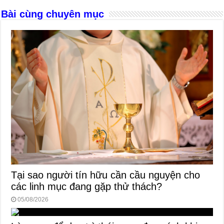
o
er
p
Bài cùng chuyên mục
k
Tại sao người tín hữu cần cầu nguyện cho
các linh mục đang gặp thử thách?
05/08/2026