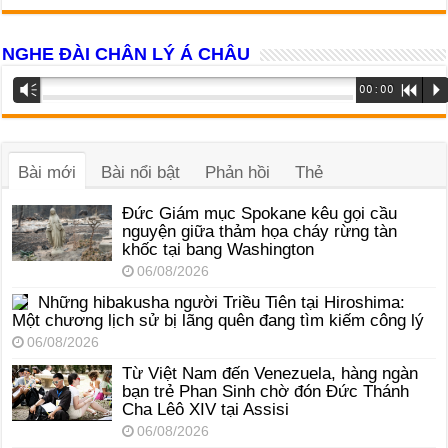
NGHE ĐÀI CHÂN LÝ Á CHÂU
Trình
Vm
00:00
R
P
phát
âm
thanh
Bài mới
Bài nổi bật
Phản hồi
Thẻ
Đức Giám mục Spokane kêu gọi cầu
nguyện giữa thảm họa cháy rừng tàn
khốc tại bang Washington
06/08/2026
Những hibakusha người Triều Tiên tại Hiroshima:
Một chương lịch sử bị lãng quên đang tìm kiếm công lý
06/08/2026
Từ Việt Nam đến Venezuela, hàng ngàn
bạn trẻ Phan Sinh chờ đón Đức Thánh
Cha Lêô XIV tại Assisi
06/08/2026