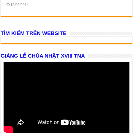
15/05/2014
TÌM KIẾM TRÊN WEBSITE
GIẢNG LỄ CHÚA NHẬT XVIII TNA