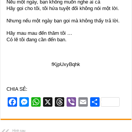
Nếu một ngày, bạn không muốn nghe ai cả
Hãy gọi cho tôi, tôi hứa tuyệt đối không nói một lời.
Nhưng nếu một ngày bạn gọi mà không thấy trả lời.
Hãy mau mau đến thăm tôi …
Có lẽ tôi đang cần đến bạn.
fKjpUxyBqhk
CHIA SẺ:
F
M
W
X
T
Vi
E
S
a
e
h
hr
b
m
h
c
ss
at
e
er
ail
ar
e
e
s
a
e
Hình sau