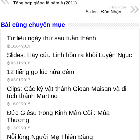
Tổng hợp giảng lễ năm A (2011)
b
n
A
d
Hình trước
Slides : Đón Nhận …
o
g
p
s
Bài cùng chuyên mục
o
er
p
k
Tư liệu ngày thứ sáu tuần thánh
18/04/2019
Slides: Hãy cứu Linh hồn ra khỏi Luyện Ngục
02/11/2018
12 tiếng gõ lúc nửa đêm
02/01/2017
Clips: Các kỷ vật thánh Gioan Maisan và di
tích thánh Martino
18/09/2015
Đức Giêsu trong Kinh Mân Côi : Mùa
Thương
13/09/2015
Nỗi lòng Người Mẹ Thiên Đàng