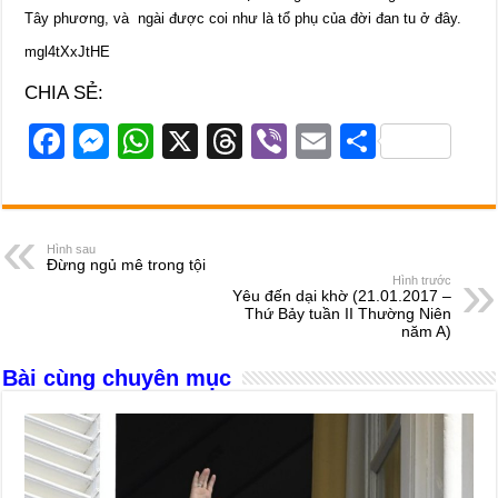
Tây phương, và ngài được coi như là tổ phụ của đời đan tu ở đây.
mgl4tXxJtHE
CHIA SẺ:
F
M
W
X
T
Vi
E
S
a
e
h
hr
b
m
h
c
ss
at
e
er
ail
ar
e
e
s
a
e
Hình sau
Đừng ngủ mê trong tội
b
n
A
d
Hình trước
Yêu đến dại khờ (21.01.2017 –
o
g
p
s
Thứ Bảy tuần II Thường Niên
năm A)
o
er
p
Bài cùng chuyên mục
k