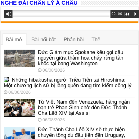
NGHE ĐÀI CHÂN LÝ Á CHÂU
Trình
Vm
00:00
R
P
phát
âm
thanh
Bài mới
Bài nổi bật
Phản hồi
Thẻ
Đức Giám mục Spokane kêu gọi cầu
nguyện giữa thảm họa cháy rừng tàn
khốc tại bang Washington
06/08/2026
Những hibakusha người Triều Tiên tại Hiroshima:
Một chương lịch sử bị lãng quên đang tìm kiếm công lý
06/08/2026
Từ Việt Nam đến Venezuela, hàng ngàn
bạn trẻ Phan Sinh chờ đón Đức Thánh
Cha Lêô XIV tại Assisi
06/08/2026
Đức Thánh Cha Lêô XIV sẽ thực hiện
chuyến tông du đầu tiên đến Uruguay,