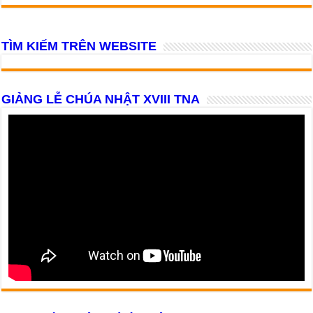
TÌM KIẾM TRÊN WEBSITE
GIẢNG LỄ CHÚA NHẬT XVIII TNA