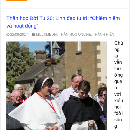
Thần học Đời Tu 26: Linh đạo tu trì: “Chiêm niệm
và hoạt động”
22/09/2017
MULTIMEDIA
,
THẦN HỌC ONLINE
,
THÁNH HIẾN
Chú
ng
ta
vẫn
thư
ờng
que
n
với
kiểu
nói
“đời
sốn
g