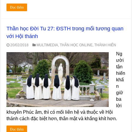
Đọc thêm
Thần học Đời Tu 27: ĐSTH trong mối tương quan
với Hội thánh
20/02/2018
MULTIMEDIA
,
THẦN HỌC ONLINE
,
THÁNH HIẾN
Ng
ười
tận
hiến
khấ
n
giữ
ba
lời
khuyên Phúc âm, thì có mối liên hệ và thuộc về Hội
thánh cách đặc biệt hơn, thân mật và khắng khít hơn.
Đọc thêm