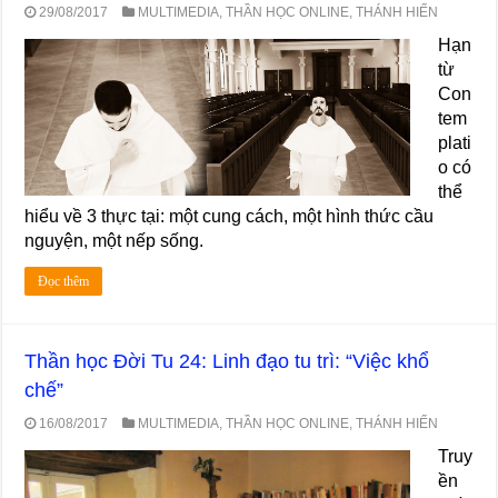
29/08/2017
MULTIMEDIA
,
THẦN HỌC ONLINE
,
THÁNH HIẾN
Hạn
từ
Con
tem
plati
o có
thể
hiểu về 3 thực tại: một cung cách, một hình thức cầu
nguyện, một nếp sống.
Đọc thêm
Thần học Đời Tu 24: Linh đạo tu trì: “Việc khổ
chế”
16/08/2017
MULTIMEDIA
,
THẦN HỌC ONLINE
,
THÁNH HIẾN
Truy
ền