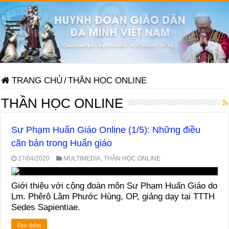
TRANG CHỦ
/
THẦN HỌC ONLINE
THẦN HỌC ONLINE
Sư Phạm Huấn Giáo Online (1/5): Những điều
căn bản trong Huấn giáo
27/04/2020
MULTIMEDIA
,
THẦN HỌC ONLINE
Giới thiệu với cộng đoàn môn Sư Phạm Huấn Giáo do
Lm. Phêrô Lâm Phước Hùng, OP, giảng dạy tại TTTH
Sedes Sapientiae.
Đọc thêm