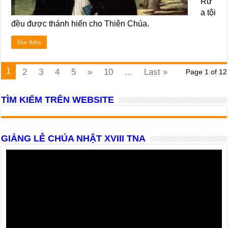
Rử
a tội
đều được thánh hiến cho Thiên Chúa.
Đọc thêm
1
2
3
4
5
»
10
...
Last »
Page 1 of 12
TÌM KIẾM TRÊN WEBSITE
GIẢNG LỄ CHÚA NHẬT XVIII TNA