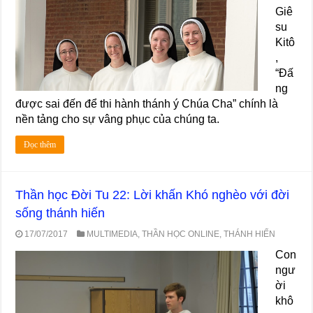
Giê
su
Kitô
,
“Đấ
ng
được sai đến để thi hành thánh ý Chúa Cha” chính là
nền tảng cho sự vâng phục của chúng ta.
Đọc thêm
Thần học Đời Tu 22: Lời khấn Khó nghèo với đời
sống thánh hiến
17/07/2017
MULTIMEDIA
,
THẦN HỌC ONLINE
,
THÁNH HIẾN
Con
ngư
ời
khô