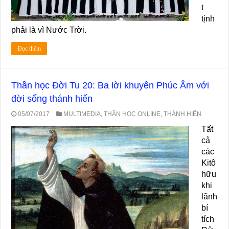
t
tịnh
phải là vì Nước Trời.
Đọc thêm
Thần học Đời Tu 20: Ba lời khuyên Phúc Âm với
đời sống thánh hiến
05/07/2017
MULTIMEDIA
,
THẦN HỌC ONLINE
,
THÁNH HIẾN
Tất
cả
các
Kitô
hữu
khi
lãnh
bí
tích