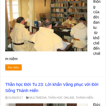
thốn
g
của
đời
đan
tu:
từ
khổ
chế
đến
chiê
m niệm
Đọc thêm
Thần học Đời Tu 23: Lời khấn Vâng phục với Đời
Sống Thánh Hiến
01/08/2017
MULTIMEDIA
,
THẦN HỌC ONLINE
,
THÁNH HIẾN
Đức