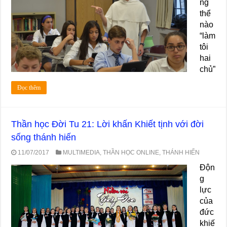
ng
thể
nào
“làm
tôi
hai
chủ”
Đọc thêm
Thần học Đời Tu 21: Lời khấn Khiết tịnh với đời
sống thánh hiến
11/07/2017
MULTIMEDIA
,
THẦN HỌC ONLINE
,
THÁNH HIẾN
Độn
g
lực
của
đức
khiế