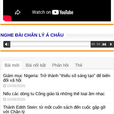
NGHE ĐÀI CHÂN LÝ Á CHÂU
Trình
Vm
00:00
R
P
phát
âm
thanh
Bài mới
Bài nổi bật
Phản hồi
Thẻ
Giám mục Nigeria: Trở thành “thiểu số sáng tạo” để biến
đổi xã hội
10/08/2026
Nếu các dòng tu Công giáo là những thể loại âm nhạc
10/08/2026
Thánh Edith Stein: từ một cuốn sách đến cuộc gặp gỡ
với Chân lý