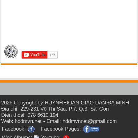
2026 Copyright by HUYNH ĐOÀN GIÁO DÂN ĐA MINH
Địa chỉ: 229-231 Võ Thị Sáu, P.7, Q.3, Sài Gòn
Điện thoại: 078 6610 194
Web: hddmvn.net - Email: hddmvnnet@gmail.com
Facebook:
Facebook Pages:
Web Albums:
Youtube: