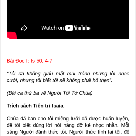
Bài Ðọc I: Is 50, 4-7
“Tôi đã không giấu mặt mũi tránh những lời nhạo
cười, nhưng tôi biết tôi sẽ không phải hổ thẹn”.
(Bài ca thứ ba về Người Tôi Tớ Chúa)
Trích sách Tiên tri Isaia.
Chúa đã ban cho tôi miệng lưỡi đã được huấn luyện,
để tôi biết dùng lời nói nâng đỡ kẻ nhọc nhằn. Mỗi
sáng Người đánh thức tôi, Người thức tỉnh tai tôi, để