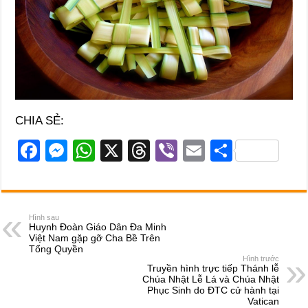
CHIA SẺ:
F
M
W
X
T
Vi
E
S
a
e
h
hr
b
m
h
c
ss
at
e
er
ail
ar
e
e
s
a
e
Hình sau
Huynh Đoàn Giáo Dân Đa Minh
b
n
A
d
Việt Nam gặp gỡ Cha Bề Trên
Tổng Quyền
o
g
p
s
Hình trước
Truyền hình trực tiếp Thánh lễ
o
er
p
Chúa Nhật Lễ Lá và Chúa Nhật
Phục Sinh do ĐTC cử hành tại
k
Vatican