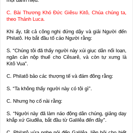
mọi danh hiệu.
C. Bài Thương Khó Ðức Giêsu Kitô, Chúa chúng ta,
theo Thánh Luca.
Khi ấy, tất cả công nghị đứng dậy và giải Người đến
Philatô. Họ bắt đầu tố cáo Người rằng:
S. “Chúng tôi đã thấy người này xúi giục dân nổi loạn,
ngăn cản nộp thuế cho Cêsarê, và còn tự xưng là
Kitô Vua”.
C. Philatô bảo các thượng tế và đám đông rằng:
S. “Ta không thấy người này có tội gì”.
C. Nhưng họ cố nài rằng:
S. “Người này đã làm náo động dân chúng, giảng dạy
khắp xứ Giuđêa, bắt đầu từ Galilêa đến đây”.
C. Philatô vừa nghe nói đến Galilêa, liền hỏi cho biết