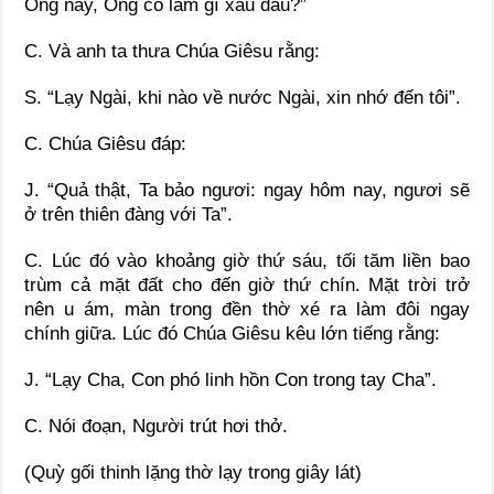
Ông này, Ông có làm gì xấu đâu?”
C. Và anh ta thưa Chúa Giêsu rằng:
S. “Lạy Ngài, khi nào về nước Ngài, xin nhớ đến tôi”.
C. Chúa Giêsu đáp:
J. “Quả thật, Ta bảo ngươi: ngay hôm nay, ngươi sẽ
ở trên thiên đàng với Ta”.
C. Lúc đó vào khoảng giờ thứ sáu, tối tăm liền bao
trùm cả mặt đất cho đến giờ thứ chín. Mặt trời trở
nên u ám, màn trong đền thờ xé ra làm đôi ngay
chính giữa. Lúc đó Chúa Giêsu kêu lớn tiếng rằng:
J. “Lạy Cha, Con phó linh hồn Con trong tay Cha”.
C. Nói đoạn, Người trút hơi thở.
(Quỳ gối thinh lặng thờ lạy trong giây lát)