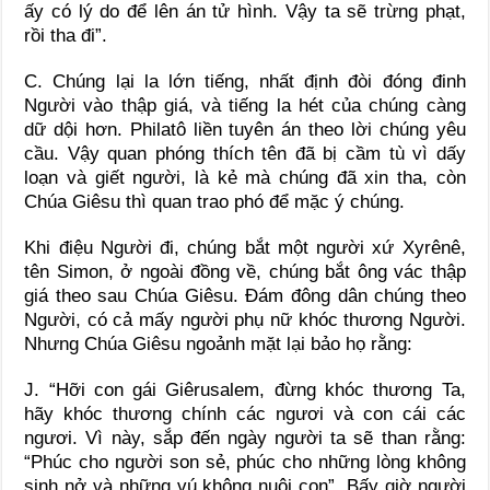
ấy có lý do để lên án tử hình. Vậy ta sẽ trừng phạt,
rồi tha đi”.
C. Chúng lại la lớn tiếng, nhất định đòi đóng đinh
Người vào thập giá, và tiếng la hét của chúng càng
dữ dội hơn. Philatô liền tuyên án theo lời chúng yêu
cầu. Vậy quan phóng thích tên đã bị cầm tù vì dấy
loạn và giết người, là kẻ mà chúng đã xin tha, còn
Chúa Giêsu thì quan trao phó để mặc ý chúng.
Khi điệu Người đi, chúng bắt một người xứ Xyrênê,
tên Simon, ở ngoài đồng về, chúng bắt ông vác thập
giá theo sau Chúa Giêsu. Ðám đông dân chúng theo
Người, có cả mấy người phụ nữ khóc thương Người.
Nhưng Chúa Giêsu ngoảnh mặt lại bảo họ rằng:
J. “Hỡi con gái Giêrusalem, đừng khóc thương Ta,
hãy khóc thương chính các ngươi và con cái các
ngươi. Vì này, sắp đến ngày người ta sẽ than rằng:
“Phúc cho người son sẻ, phúc cho những lòng không
sinh nở và những vú không nuôi con”. Bấy giờ người