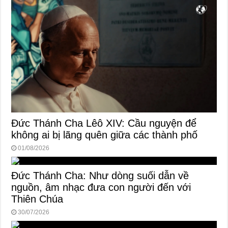
Đức Thánh Cha Lêô XIV: Cầu nguyện để
không ai bị lãng quên giữa các thành phố
01/08/2026
Đức Thánh Cha: Như dòng suối dẫn về
nguồn, âm nhạc đưa con người đến với
Thiên Chúa
30/07/2026