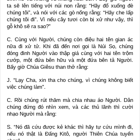
ta sẽ lên tiếng với núi non rằng: “Hãy đổ xuống đè
chúng tôi”, và nói với các gò nổng rằng: “Hãy che lấp
chúng tôi đi”. Vì nếu cây tươi còn bị xử như vậy, thì
gỗ khô sẽ ra sao?”
C. Cùng với Người, chúng còn điệu hai tên gian ác
nữa đi xử tử. Khi đã đến nơi gọi là Núi Sọ, chúng
đóng đinh Người vào thập giá cùng với hai tên trộm
cướp, một đứa bên hữu và một đứa bên tả Người.
Bấy giờ Chúa Giêsu than thở rằng:
J. “Lạy Cha, xin tha cho chúng, vì chúng không biết
việc chúng làm”.
C. Rồi chúng rút thăm mà chia nhau áo Người. Dân
chúng đứng đó nhìn xem, và các thủ lãnh thì cười
nhạo Người mà rằng:
S. “Nó đã cứu được kẻ khác thì hãy tự cứu mình đi,
nếu nó thật là Ðấng Kitô, người Thiên Chúa tuyển