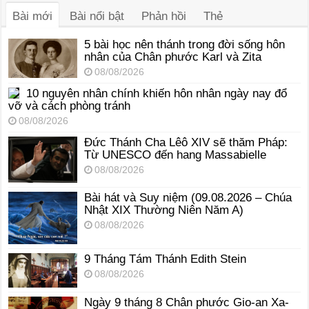
Bài mới
Bài nổi bật
Phản hồi
Thẻ
5 bài học nên thánh trong đời sống hôn
nhân của Chân phước Karl và Zita
08/08/2026
10 nguyên nhân chính khiến hôn nhân ngày nay đổ
vỡ và cách phòng tránh
08/08/2026
Đức Thánh Cha Lêô XIV sẽ thăm Pháp:
Từ UNESCO đến hang Massabielle
08/08/2026
Bài hát và Suy niệm (09.08.2026 – Chúa
Nhật XIX Thường Niên Năm A)
08/08/2026
9 Tháng Tám Thánh Edith Stein
08/08/2026
Ngày 9 tháng 8 Chân phước Gio-an Xa-