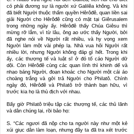
có phải đương sự là người xứ Galilêa không. Và khi
đã biết Người thuộc thẩm quyền Hêrôđê, quan liền sai
giải Người cho Hêrôđê cũng có mặt tại Giêrusalem
trong những ngày ấy. Hêrôđê thấy Chúa Giêsu thì
mừng rỡ lắm, vì từ lâu, ông ao ước thấy Người, bởi
đã nghe nói về Người rất nhiều, và hy vọng xem
Người làm một vài phép lạ. Nhà vua hỏi Người rất
nhiều lời, nhưng Người không đáp gì hết. Trong khi
ấy, các thượng tế và luật sĩ ở đó tố cáo Người dữ
dội. Còn Hêrôđê cùng các quan lính thì khinh dể và
nhạo báng Người, đoạn khoác cho Người một cái áo
choàng trắng và gởi trả Người cho Philatô. Chính
ngày đó, Hêrôđê và Philatô trở thành bạn hữu, vì
trước kia họ là thù địch với nhau.
Bấy giờ Philatô triệu tập các thượng tế, các thủ lãnh
và dân chúng lại, rồi bảo họ:
S. “Các ngươi đã nộp cho ta người này như một kẻ
xúi giục dân làm loạn, nhưng đây ta đã tra xét trước