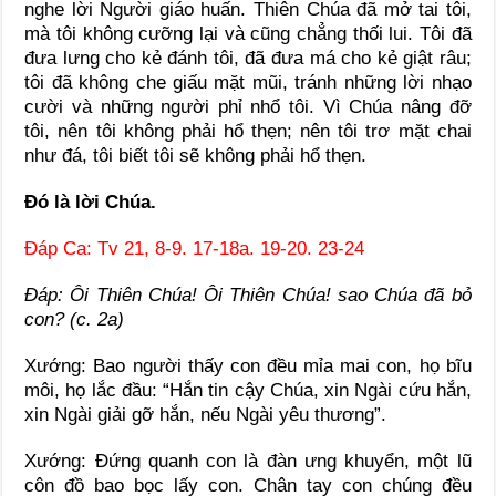
nghe lời Người giáo huấn. Thiên Chúa đã mở tai tôi,
mà tôi không cưỡng lại và cũng chẳng thối lui. Tôi đã
đưa lưng cho kẻ đánh tôi, đã đưa má cho kẻ giật râu;
tôi đã không che giấu mặt mũi, tránh những lời nhạo
cười và những người phỉ nhổ tôi. Vì Chúa nâng đỡ
tôi, nên tôi không phải hổ thẹn; nên tôi trơ mặt chai
như đá, tôi biết tôi sẽ không phải hổ thẹn.
Ðó là lời Chúa.
Ðáp Ca: Tv 21, 8-9. 17-18a. 19-20. 23-24
Ðáp: Ôi Thiên Chúa! Ôi Thiên Chúa! sao Chúa đã bỏ
con? (c. 2a)
Xướng: Bao người thấy con đều mỉa mai con, họ bĩu
môi, họ lắc đầu: “Hắn tin cậy Chúa, xin Ngài cứu hắn,
xin Ngài giải gỡ hắn, nếu Ngài yêu thương”.
Xướng: Ðứng quanh con là đàn ưng khuyển, một lũ
côn đồ bao bọc lấy con. Chân tay con chúng đều