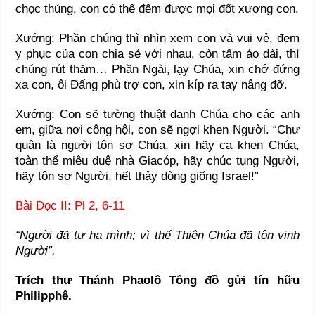
chọc thủng, con có thể đếm được mọi đốt xương con.
Xướng: Phần chúng thì nhìn xem con và vui vẻ, đem
y phục của con chia sẻ với nhau, còn tấm áo dài, thì
chúng rút thăm… Phần Ngài, lạy Chúa, xin chớ đứng
xa con, ôi Ðấng phù trợ con, xin kíp ra tay nâng đỡ.
Xướng: Con sẽ tường thuật danh Chúa cho các anh
em, giữa nơi công hội, con sẽ ngợi khen Người. “Chư
quân là người tôn sợ Chúa, xin hãy ca khen Chúa,
toàn thể miêu duệ nhà Giacóp, hãy chúc tụng Người,
hãy tôn sợ Người, hết thảy dòng giống Israel!”
Bài Ðọc II: Pl 2, 6-11
“Người đã tự hạ mình; vì thế Thiên Chúa đã tôn vinh
Người”.
Trích thư Thánh Phaolô Tông đồ gửi tín hữu
Philipphê.