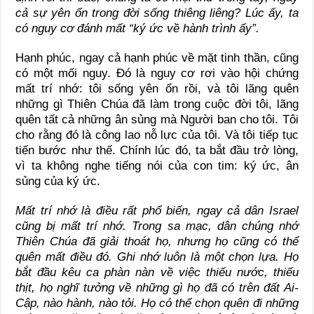
cả sự yên ổn trong đời sống thiêng liêng? Lúc ấy, ta
có nguy cơ đánh mất “ký ức về hành trình ấy”.
Hạnh phúc, ngay cả hạnh phúc về mặt tinh thần, cũng
có một mối nguy. Đó là nguy cơ rơi vào hội chứng
mất trí nhớ: tôi sống yên ổn rồi, và tôi lãng quên
những gì Thiên Chúa đã làm trong cuộc đời tôi, lãng
quên tất cả những ân sủng mà Người ban cho tôi. Tôi
cho rằng đó là công lao nỗ lực của tôi. Và tôi tiếp tục
tiến bước như thế. Chính lúc đó, ta bắt đầu trở lòng,
vì ta không nghe tiếng nói của con tim: ký ức, ân
sủng của ký ức.
Mất trí nhớ là điều rất phổ biến, ngay cả dân Israel
cũng bị mất trí nhớ. Trong sa mạc, dân chúng nhớ
Thiên Chúa đã giải thoát họ, nhưng họ cũng có thể
quên mất điều đó. Ghi nhớ luôn là một chọn lựa. Họ
bắt đầu kêu ca phàn nàn về việc thiếu nước, thiếu
thịt, họ nghĩ tưởng về những gì họ đã có trên đất Ai-
Cập, nào hành, nào tỏi. Họ có thể chọn quên đi những