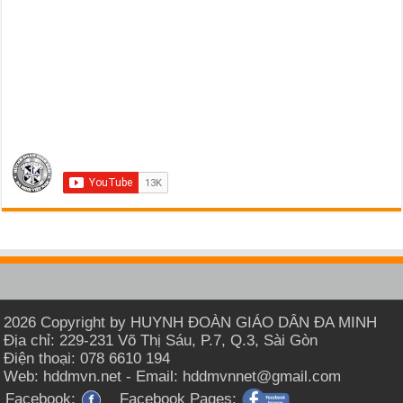
2026 Copyright by HUYNH ĐOÀN GIÁO DÂN ĐA MINH
Địa chỉ: 229-231 Võ Thị Sáu, P.7, Q.3, Sài Gòn
Điện thoại: 078 6610 194
Web: hddmvn.net - Email: hddmvnnet@gmail.com
Facebook:
Facebook Pages: