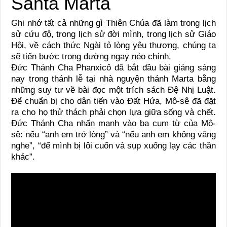
Ghi nhớ tất cả những gì Thiên Chúa đã làm trong lịch
sử cứu độ, trong lịch sử đời mình, trong lịch sử Giáo
Hội, về cách thức Ngài tỏ lòng yêu thương, chúng ta
sẽ tiến bước trong đường ngay nẻo chính.
Đức Thánh Cha Phanxicô đã bắt đầu bài giảng sáng
nay trong thánh lễ tại nhà nguyện thánh Marta bằng
những suy tư về bài đọc một trích sách Đệ Nhị Luật.
Để chuẩn bị cho dân tiến vào Đất Hứa, Mô-sê đã đặt
ra cho họ thử thách phải chọn lựa giữa sống và chết.
Đức Thánh Cha nhấn mạnh vào ba cụm từ của Mô-
sê: nếu “anh em trở lòng” và “nếu anh em không vâng
nghe”, “để mình bị lôi cuốn và sụp xuống lạy các thần
khác”.