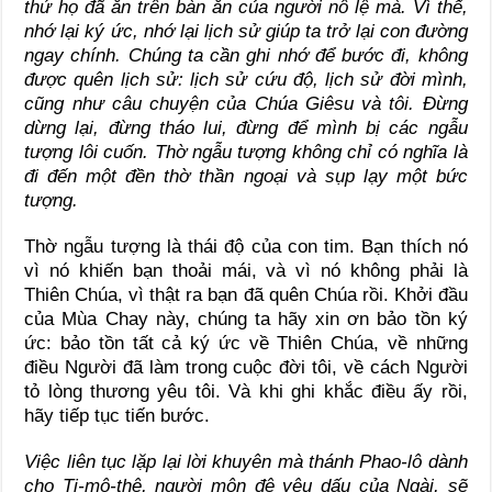
thứ họ đã ăn trên bàn ăn của người nô lệ mà. Vì thế,
nhớ lại ký ức, nhớ lại lịch sử giúp ta trở lại con đường
ngay chính. Chúng ta cần ghi nhớ để bước đi, không
được quên lịch sử: lịch sử cứu độ, lịch sử đời mình,
cũng như câu chuyện của Chúa Giêsu và tôi. Đừng
dừng lại, đừng tháo lui, đừng để mình bị các ngẫu
tượng lôi cuốn. Thờ ngẫu tượng không chỉ có nghĩa là
đi đến một đền thờ thần ngoại và sụp lạy một bức
tượng.
Thờ ngẫu tượng là thái độ của con tim. Bạn thích nó
vì nó khiến bạn thoải mái, và vì nó không phải là
Thiên Chúa, vì thật ra bạn đã quên Chúa rồi. Khởi đầu
của Mùa Chay này, chúng ta hãy xin ơn bảo tồn ký
ức: bảo tồn tất cả ký ức về Thiên Chúa, về những
điều Người đã làm trong cuộc đời tôi, về cách Người
tỏ lòng thương yêu tôi. Và khi ghi khắc điều ấy rồi,
hãy tiếp tục tiến bước.
Việc liên tục lặp lại lời khuyên mà thánh Phao-lô dành
cho Ti-mô-thê, người môn đệ yêu dấu của Ngài, sẽ