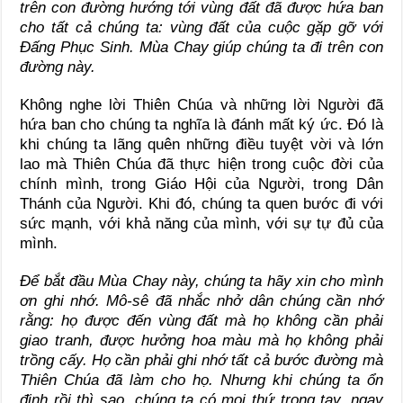
trên con đường hướng tới vùng đất đã được hứa ban
cho tất cả chúng ta: vùng đất của cuộc gặp gỡ với
Đấng Phục Sinh. Mùa Chay giúp chúng ta đi trên con
đường này.
Không nghe lời Thiên Chúa và những lời Người đã
hứa ban cho chúng ta nghĩa là đánh mất ký ức. Đó là
khi chúng ta lãng quên những điều tuyệt vời và lớn
lao mà Thiên Chúa đã thực hiện trong cuộc đời của
chính mình, trong Giáo Hội của Người, trong Dân
Thánh của Người. Khi đó, chúng ta quen bước đi với
sức mạnh, với khả năng của mình, với sự tự đủ của
mình.
Để bắt đầu Mùa Chay này, chúng ta hãy xin cho mình
ơn ghi nhớ. Mô-sê đã nhắc nhở dân chúng cần nhớ
rằng: họ được đến vùng đất mà họ không cần phải
giao tranh, được hưởng hoa màu mà họ không phải
trồng cấy. Họ cần phải ghi nhớ tất cả bước đường mà
Thiên Chúa đã làm cho họ. Nhưng khi chúng ta ổn
định rồi thì sao, chúng ta có mọi thứ trong tay, ngay