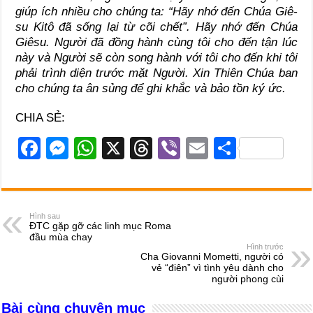
giúp ích nhiều cho chúng ta: “Hãy nhớ đến Chúa Giê-
su Kitô đã sống lại từ cõi chết”. Hãy nhớ đến Chúa
Giêsu. Người đã đồng hành cùng tôi cho đến tận lúc
này và Người sẽ còn song hành với tôi cho đến khi tôi
phải trình diện trước mặt Người. Xin Thiên Chúa ban
cho chúng ta ân sủng để ghi khắc và bảo tồn ký ức.
CHIA SẺ:
F
M
W
X
T
Vi
E
S
a
e
h
hr
b
m
h
c
ss
at
e
er
ail
ar
e
e
s
a
e
Hình sau
ĐTC gặp gỡ các linh mục Roma
b
n
A
d
đầu mùa chay
Hình trước
o
g
p
s
Cha Giovanni Mometti, người có
vẻ “điên” vì tình yêu dành cho
o
er
p
người phong cùi
k
Bài cùng chuyên mục