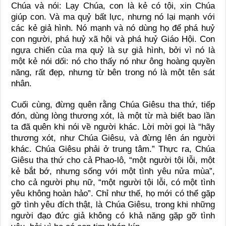
Chúa và nói: Lạy Chúa, con là kẻ có tội, xin Chúa
giúp con. Và ma quỷ bất lực, nhưng nó lại mạnh với
các kẻ giả hình. Nó mạnh và nó dùng họ để phá huỷ
con người, phá huỷ xã hội và phá huỷ Giáo Hội. Con
ngựa chiến của ma quỷ là sự giả hình, bởi vì nó là
một kẻ nói dối: nó cho thấy nó như ông hoàng quyền
năng, rất đẹp, nhưng từ bên trong nó là một tên sát
nhân.
Cuối cùng, đừng quên rằng Chúa Giêsu tha thứ, tiếp
đón, dùng lòng thương xót, là một từ mà biết bao lần
ta đã quên khi nói về người khác. Lời mời gọi là “hãy
thương xót, như Chúa Giêsu, và đừng lên án người
khác. Chúa Giêsu phải ở trung tâm.” Thực ra, Chúa
Giêsu tha thứ cho cả Phao-lô, “một người tội lỗi, một
kẻ bắt bớ, nhưng sống với một tình yêu nửa mùa”,
cho cả người phụ nữ, “một người tội lỗi, có một tình
yêu không hoàn hảo”. Chỉ như thế, họ mới có thể gặp
gỡ tình yêu đích thật, là Chúa Giêsu, trong khi những
người đạo đức giả không có khả năng gặp gỡ tình