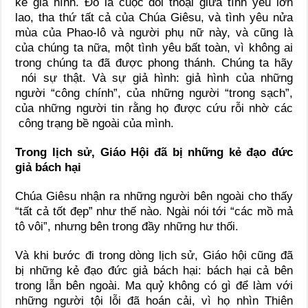
kẻ giả hình. Đó là cuộc đối thoại giữa tình yêu lớn
lao, tha thứ tất cả của Chúa Giêsu, và tình yêu nửa
mùa của Phao-lô và người phụ nữ này, và cũng là
của chúng ta nữa, một tình yêu bất toàn, vì không ai
trong chúng ta đã được phong thánh. Chúng ta hãy
nói sự thật. Và sự giả hình: giả hình của những
người “công chính”, của những người “trong sạch”,
của những người tin rằng họ được cứu rỗi nhờ các
công trạng bề ngoài của mình.
Trong lịch sử, Giáo Hội đã bị những kẻ đạo đức
giả bách hại
Chúa Giêsu nhận ra những người bên ngoài cho thấy
“tất cả tốt đẹp” như thế nào. Ngài nói tới “các mồ mả
tô vôi”, nhưng bên trong đầy những hư thối.
Và khi bước đi trong dòng lịch sử, Giáo hội cũng đã
bị những kẻ đạo đức giả bách hại: bách hại cả bên
trong lẫn bên ngoài. Ma quỷ không có gì để làm với
những người tội lỗi đã hoán cải, vì họ nhìn Thiên