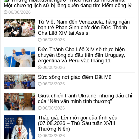
Một chương lịch sử bị lãng quên đang tìm kiếm công lý
06/08/2026
Từ Việt Nam đến Venezuela, hàng ngàn
bạn trẻ Phan Sinh chờ đón Đức Thánh
Cha Lêô XIV tại Assisi
06/08/2026
Đức Thánh Cha Lêô XIV sẽ thực hiện
chuyến tông du đầu tiên đến Uruguay,
Argentina và Peru vào tháng 11
06/08/2026
Sức sống nơi giáo điểm Đất Mũi
06/08/2026
Giữa chiến tranh Ukraine, những dấu chỉ
của “Nền văn minh tình thương”
06/08/2026
Thập giá: Lời mời gọi của tình yêu
(07.08.2026 – Thứ Sáu tuần XVIII
Thường Niên)
06/08/2026