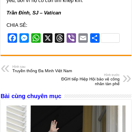
yêu, bởi vì họ có con tim khép kín.
Trần Đỉnh, SJ – Vatican
CHIA SẺ:
F
M
W
X
T
Vi
E
S
a
e
h
hr
b
m
h
c
ss
at
e
er
ail
ar
e
e
s
a
e
Hình sau
Truyền thống Đa Minh Việt Nam
b
n
A
d
Hình trước
ĐGH tiếp Hiệp Hội bảo vệ công
o
g
p
s
nhân tàn phế
o
er
p
Bài cùng chuyên mục
k