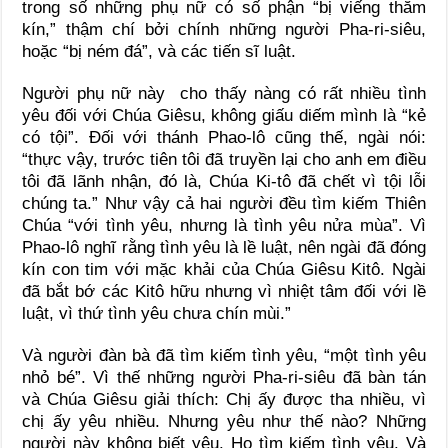
trong số những phụ nữ có số phận “bị viếng thăm
kín,” thậm chí bởi chính những người Pha-ri-siêu,
hoặc “bị ném đá”, và các tiến sĩ luật.
Người phụ nữ này cho thấy nàng có rất nhiều tình
yêu đối với Chúa Giêsu, không giấu diếm mình là “kẻ
có tội”. Đối với thánh Phao-lô cũng thế, ngài nói:
“thực vậy, trước tiên tôi đã truyền lại cho anh em điều
tôi đã lãnh nhận, đó là, Chúa Ki-tô đã chết vì tội lỗi
chúng ta.” Như vậy cả hai người đều tìm kiếm Thiên
Chúa “với tình yêu, nhưng là tình yêu nửa mùa”. Vì
Phao-lô nghĩ rằng tình yêu là lề luật, nên ngài đã đóng
kín con tim với mặc khải của Chúa Giêsu Kitô. Ngài
đã bắt bớ các Kitô hữu nhưng vì nhiệt tâm đối với lề
luật, vì thứ tình yêu chưa chín mùi.”
Và người đàn bà đã tìm kiếm tình yêu, “một tình yêu
nhỏ bé”. Vì thế những người Pha-ri-siêu đã bàn tán
và Chúa Giêsu giải thích: Chị ấy được tha nhiều, vì
chị ấy yêu nhiều. Nhưng yêu như thế nào? Những
người này không biết yêu. Họ tìm kiếm tình yêu. Và