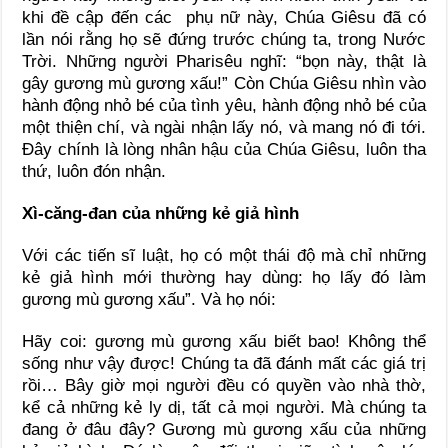
khi đề cập đến các phụ nữ này, Chúa Giêsu đã có
lần nói rằng họ sẽ đứng trước chúng ta, trong Nước
Trời. Những người Pharisêu nghĩ: “bọn này, thật là
gây gương mù gương xấu!” Còn Chúa Giêsu nhìn vào
hành động nhỏ bé của tình yêu, hành động nhỏ bé của
một thiện chí, và ngài nhận lấy nó, và mang nó đi tới.
Đây chính là lòng nhân hậu của Chúa Giêsu, luôn tha
thứ, luôn đón nhận.
Xì-căng-đan của những kẻ giả hình
Với các tiến sĩ luật, họ có một thái độ mà chỉ những
kẻ giả hình mới thường hay dùng: họ lấy đó làm
gương mù gương xấu”. Và họ nói:
Hãy coi: gương mù gương xấu biết bao! Không thể
sống như vậy được! Chúng ta đã đánh mất các giá trị
rồi… Bây giờ mọi người đều có quyền vào nhà thờ,
kể cả những kẻ ly dị, tất cả mọi người. Mà chúng ta
đang ở đâu đây? Gương mù gương xấu của những