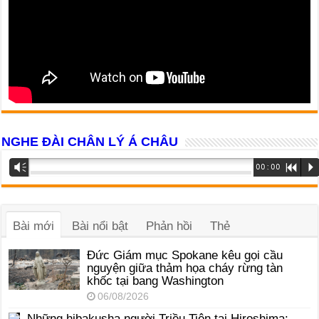
NGHE ĐÀI CHÂN LÝ Á CHÂU
Trình
Vm
00:00
R
P
phát
âm
thanh
Bài mới
Bài nổi bật
Phản hồi
Thẻ
Đức Giám mục Spokane kêu gọi cầu
nguyện giữa thảm họa cháy rừng tàn
khốc tại bang Washington
06/08/2026
Những hibakusha người Triều Tiên tại Hiroshima: